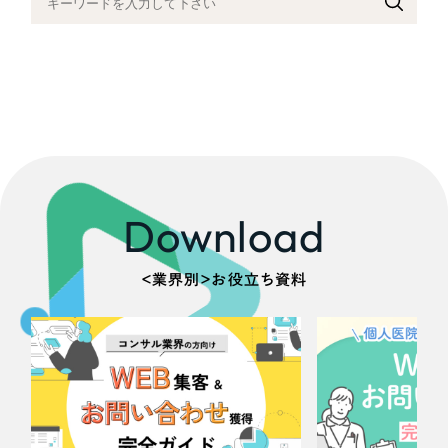
採用DX支援
その他のサービス
医療・福祉
リープ・リクルーティング
／
採用業務代行
プライバシーポリシー
情報セキュリティ方針
求人票作成・面接など各種業務代行、採用の仕組み作り支援
コンサルティング・調査
AI倫理ポリシー
クッキーポリシー
サイトマップ
リープ・キャリア
／
人材紹介サービス
ウェブアクセシビリティ方針
完全成功報酬型のスカウト型ハイクラス人材紹介（岐阜・愛知）
観光・レジャー
カイゼンDX支援
人材紹介・派遣
Download
Pace
／
クラウド型工数管理ツール
日報ツールで案件ごとの営業利益をリアルタイムに可視化
士業
＜業界別＞お役立ち資料
自治体・官公庁
制作実績
Works
美容・エステ
制作実績
IT・インターネット
全国1,400社以上の支援実績の中から
実績の