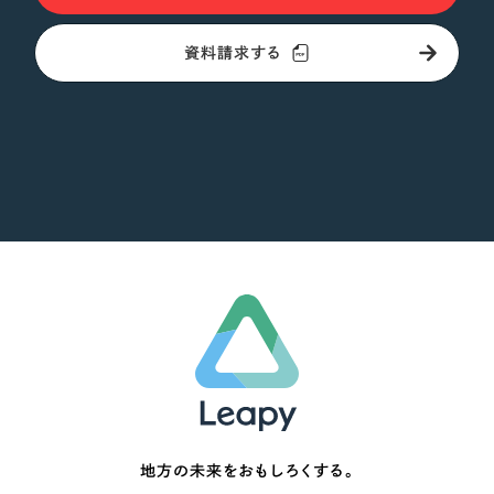
オレンジ・橙色
資料請求する
イエロー・黄色
グリーン・緑色
ブルー・青色
パープル・紫色
ピンク・桃色
カラフル・多色
その他
地方の未来をおもしろくする。