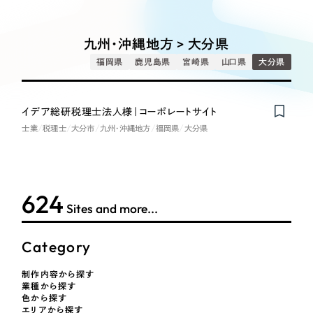
Works
絞り込み検
Webサイト制作
選ばれる理由
Search
索
コーポレートサイト制作
九州・沖縄地方 > 大分県
採用サイト制作
サービス
福岡県
鹿児島県
宮崎県
山口県
大分県
制作内容
ECサイト制作
Service
ブランドサイト制作
イデア総研税理士法人様｜コーポレートサイト
コーポレート・企業サイト
サービス紹介
ブランディング支援
士業
税理士
大分市
九州・沖縄地方
福岡県
大分県
一過性の広告に頼らず、
「仕組み」と「ノウハウ」
制作実績
ブランドサイト・サービスサイト
を残す資産型DX支援をご提供します
すべて
（624件）
624
求人・採用サイト
コーポレート・企業サイト
（278件）
Sites and more...
ブランドサイト・サービスサイト
（85件）
ECサイト（オンラインショップ）
Category
求人・採用サイト
（61件）
ECサイト（オンラインショップ）
ポータルサイト・メディアサイト
（43件）
制作内容から探す
業種から探す
ポータルサイト・メディアサイト
（39件）
色から探す
エリアから探す
LP（ランディングページ）