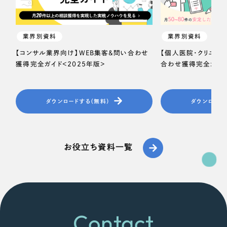
一部をご紹介します
教育
ブックマークしたサイト
業界別資料
業界別資料
インフラ関連
【コンサル業界向け】WEB集客＆問い合わせ
【個人医院・クリニッ
獲得完全ガイド＜2025年版＞
合わせ獲得完全ガイド
広告・メディア・放送
不動産
ダウンロードする（無料）
ダウンロード
農林・水産
すべて
お役立ち資料一覧
（624件）
金融・保険業
コーポレート・企業サイト
（278件）
ブランドサイト・サービスサイト
（85件）
その他サービス業
求人・採用サイト
（61件）
物流・運送
ECサイト（オンラインショップ）
Contact
（43件）