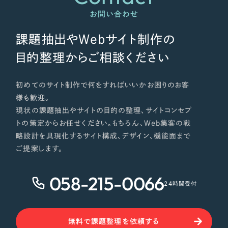
ポータルサイト・メディアサイト
（39件）
NPO・一般社団法人
お問い合わせ
LP（ランディングページ）
（28件）
キャンペーン・プロモーションサイト
（12件）
課題抽出やWebサイト制作の
人材サービス
ブランディング（ロゴ・印刷物）
（90件）
目的整理からご相談ください
その他
その他
（1件）
初めてのサイト制作で何をすればいいかお困りのお客
色
様も歓迎。
お客様インタビュー
現状の課題抽出やサイトの目的の整理、サイトコンセプ
トの策定からお任せください。もちろん、Web集客の戦
ホワイト・白色
略設計を具現化するサイト構成、デザイン、機能面まで
ご提案します。
グレー・黒色
058-215-0066
24時間受付
ベージュ・茶色
レッド・赤色
無料で課題整理を依頼する