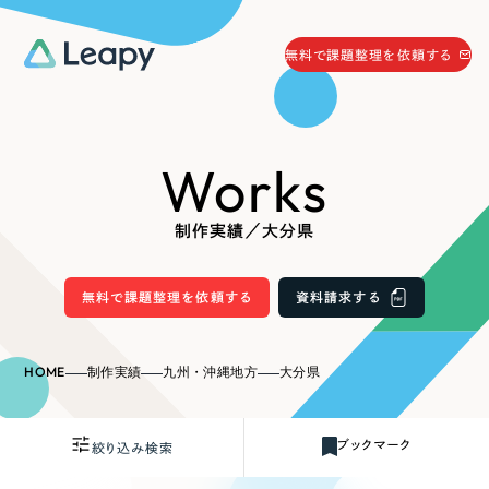
058-215-0066
無料で課題整理を依頼する
24時間受付
無料で課題整理を依頼する
Works
資料請求
する
資料請求する
制作実績／大分県
無料で課題整理を依頼
する
Company
無料で課題整理を依頼する
資料請求する
会社情報
採用情報
HOME
制作実績
九州・沖縄地方
大分県
Web Produce
お役立ち情報
ブックマーク
絞り込み検索
リーピーが選ばれる理由
会社概要