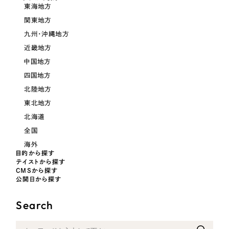
LP（ランディングページ）
（28件）
マーケティングDX支援
東海地方
キャンペーン・プロモーションサイト
関東地方
（12件）
キャンペーン・プロモーション
九州・沖縄地方
Webサイト制作
ブランディング（ロゴ・印刷物）
（90件）
サイト
近畿地方
その他
（1件）
コーポレートサイト制作
中国地方
ブランディング（ロゴ・印刷物）
オプションサービス
四国地方
採用サイト制作
北陸地方
お客様インタビュー
その他
ECサイト制作
東北地方
北海道
業種
Outsourcing
ブランドサイト制作
全国
海外
?
よくある質問
アウトソーシング（代行支援）
目的から探す
製造業
テイストから探す
リープ・プロジェクト
CMSから探す
公開日から探す
「反響強化」を目的としたマーケティング代行
リープ・プロジェクト
建設・建築
／
マーケティング代行
リープ・リクルーティング
SEO対策によるアクセス獲得、反響獲得などの"Webマーケティング"から、
Search
ライン領域のマーケティングまでまるっと代行
「採用強化」を目的とした採用業務代行
卸売・小売