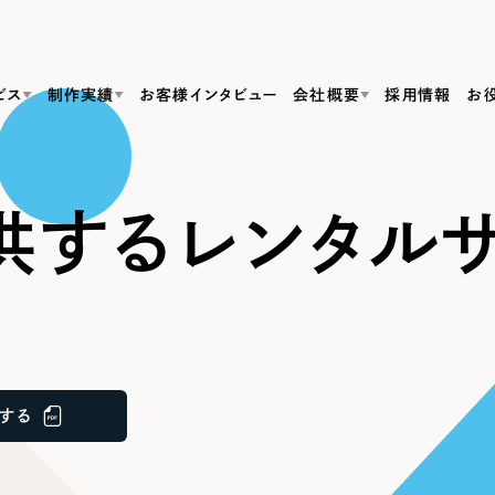
ビス
制作実績
お客様インタビュー
会社概要
採用情報
お
Web Produ
すべて
（624件）
供する
レンタル
コーポレート・企業サイト
（278件）
リーピーがわかる資料３点セット
bサイト制作
ブランドサイト・サービスサイト
リーピーが選ばれる理由
（85件）
リーピーのWebサイト制作・会社概要・サービスがわかる
会社概要
の中か
ご紹介し
求人・採用サイト
お役立ち資料
（61件）
Webサイト制作
ポレートサイト制作
採用サイト制作
代表挨拶
SDG
すぐに使える資料をダウンロード
ECサイト（オンラインショップ）
（43件）
コーポレートサイト制作
サイト制作
ブランドサイト制作
ポータルサイト・メディアサイト
メディア掲載・取材依頼
新着情
（39件）
する
採用サイト制作
LP（ランディングページ）
（28件）
よくある質問
ト
ECサイト制作
リーピーブログ
採用情報
キャンペーン・プロモーションサイト
（1
ブランドサイト制作
Webデザイン・Webマーケティングに関する情報を発信