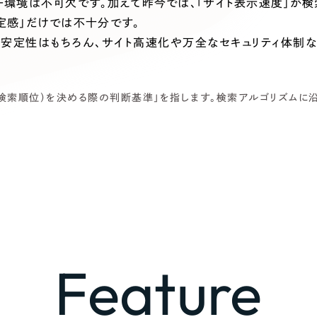
キャンペーン・プロモーションサ
ー環境は不可欠です。加えて昨今では、「サイト表示速度」が
安定感」だけでは不十分です。
ブランディング（ロゴ・印刷物）
（
安定性はもちろん、サイト高速化や万全なセキュリティ体制な
その他
（1件）
順位（検索順位）を決める際の判断基準」を指します。検索アルゴリズムに
Outsourcin
アウトソーシング（代行支援
リープ・プロジェクト
「反響強化」を目的としたマー
リープ・リクルーティング
「採用強化」を目的とした採用
Feature
その他のサービス