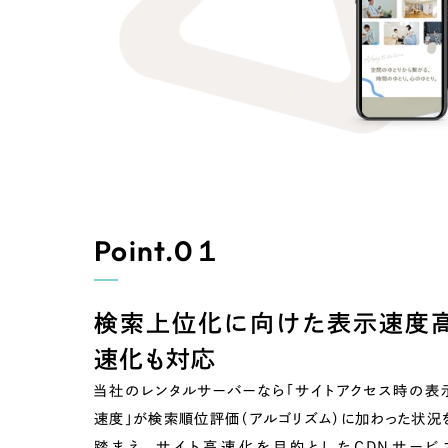
Contact Us
Point.0１
初めてのサイト制作で何をすればいいかお困りのお
検索上位化に向けた
表示速度
現状の課題抽出やサイトの目的の整理、サイトコン
速化も対応
せください。もちろん、Web集客の戦略設計を具現
イン、機能面までご提案します。
当社のレンタルサーバーなら「サイトアクセス時の表
速度」が検索順位評価（アルゴリズム）に加わった状況
踏まえ、サイト高速化を目的としたCDNサービ