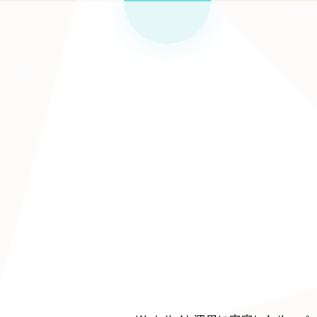
リープ
SEO対
グ"から、
広報支援