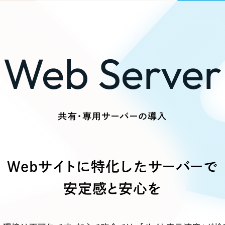
ブランディング（ロゴ・印刷物）
ブランディング支援
・プロジェクト
広報ブログ
（90件）
／
マーケティング代行
リーピーの取り組みに関するお知らせ・イベントの様子を
策によるアクセス獲得、反響獲得などの"Webマーケティン
その他
（1件）
オプションサービス
代表ブログ
などのオフライン領域のマーケティングまでまるっと代行
Web Server
代表川口が経営・Web戦略・地方創生に関する情報を発
お客様インタビュー
メールマガジンアーカイブ
過去に配信したメールマガジンのアーカイブ
制作実績
すべて
（624件）
共有・専用サーバーの導入
コーポレート・企業サイト
（278
ブランドサイト・サービスサイト
求人・採用サイト
（61件）
Webサイトに特化した
サーバーで
ECサイト（オンラインショップ）
（
安定感と安心を
ポータルサイト・メディアサイト
LP（ランディングページ）
（28件）