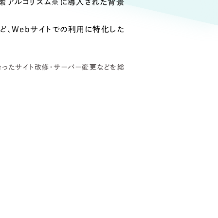
イト
（12件）
検索アルゴリズム※に導入された背景
90件）
ど、Webサイトでの利用に特化した
沿ったサイト改修・サーバー変更などを総
g
）
ケティング代行
業務代行