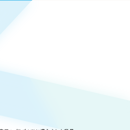
Pace
／
クラウド型工数管理ツール
日報ツールで案件ごとの営業利益をリアルタイムに可視化
発信
信
件）
（85件）
43件）
（39件）