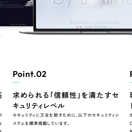
広報ブログ
メルマガアーカイブ
プライバシーポリシー
情報セキュ
Point.02
クッキーポリシー
サイトマップ
客様も歓迎。
高
求められる「信頼性」を満たす
セ
セプトの策定からお任
キュリティレベル
化するサイト構成、デザ
示
セキュリティに万全を期すために、以下のセキュリティシ
を
ステムを標準搭載しています。
ス