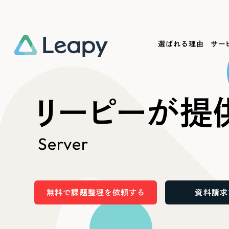
選ばれる理由
サー
Service
Works
Company
Useful
リーピーが提
サービス紹介
制作実績
会社概要
お役立ち情報
We
Server
一過性の広告に頼らず、
全国1,400社以上の支援実績
可能性をひらくデザインで
リーピーによるお役立ち情報を
コー
「仕組み」と「ノウハウ」を残す資産型DX
ら
しあわせな毎日をつくる
ます
支援をご提供します
実績の一部をご紹介します
EC
無料で課題整理を依頼する
資料請求
?
ブックマークしたサイ