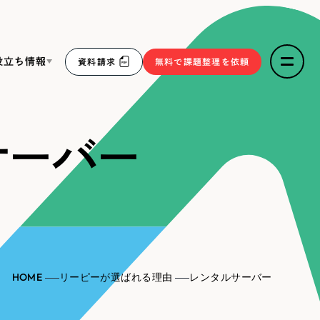
役立ち情報
資料請求
無料で課題整理を依頼
ce
サーバー
リープ・リクルーティング
／
採用業務代行
求人票作成・面接など各種業務代行、採用の仕組み作り支
３点セット
援
リープ・キャリア
／
人材紹介サービス
sへの取り組み
完全成功報酬型のスカウト型ハイクラス人材紹介（岐阜・愛
知）
報
HOME
リーピーが選ばれる理由
レンタルサーバー
2件）