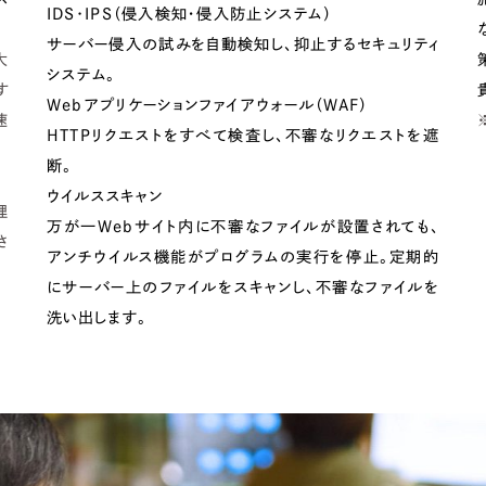
66
IDS･IPS（侵入検知・侵入防止システム）
サーバー侵入の試みを自動検知し、抑止するセキュリティ
大
システム。
す
Webアプリケーションファイアウォール（WAF）
速
HTTPリクエストをすべて検査し、不審なリクエストを遮
断。
ウイルススキャン
理
万が一Webサイト内に不審なファイルが設置されても、
さ
アンチウイルス機能がプログラムの実行を停止。定期的
にサーバー上のファイルをスキャンし、不審なファイルを
洗い出します。