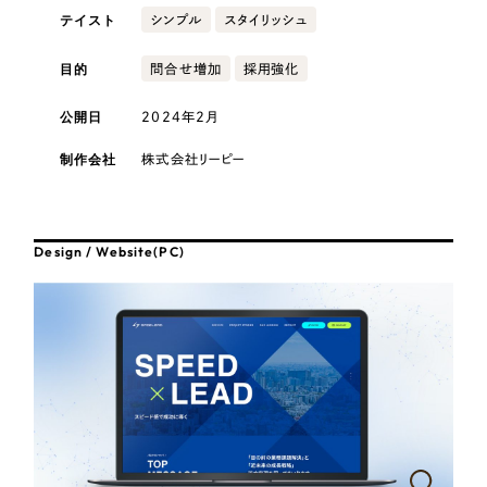
採用DX支援
その他のサービス
テイスト
シンプル
スタイリッシュ
医療・福祉
リープ・リクルーティング
／
採用業務代行
目的
問合せ増加
採用強化
プライバシーポリシー
情報セキュリティ方針
求人票作成・面接など各種業務代行、採用の仕組み作り支援
コンサルティング・調査
AI倫理ポリシー
クッキーポリシー
サイトマップ
リープ・キャリア
／
人材紹介サービス
公開日
2024年2月
ウェブアクセシビリティ方針
完全成功報酬型のスカウト型ハイクラス人材紹介（岐阜・愛知）
観光・レジャー
制作会社
株式会社リーピー
カイゼンDX支援
人材紹介・派遣
Pace
／
クラウド型工数管理ツール
Design / Website(PC)
日報ツールで案件ごとの営業利益をリアルタイムに可視化
士業
自治体・官公庁
制作実績
Works
美容・エステ
制作実績
IT・インターネット
全国1,400社以上の支援実績の中から
実績の