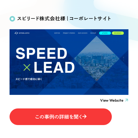
Works
絞り込み検
Webサイト制作
選ばれる理由
Search
索
コーポレートサイト制作
スピリード株式会社様｜コーポレートサイト
採用サイト制作
サービス
制作内容
ECサイト制作
Service
ブランドサイト制作
コーポレート・企業サイト
サービス紹介
ブランディング支援
一過性の広告に頼らず、
「仕組み」と「ノウハウ」
制作実績
ブランドサイト・サービスサイト
を残す資産型DX支援をご提供します
すべて
（624件）
求人・採用サイト
コーポレート・企業サイト
（278件）
ブランドサイト・サービスサイト
（85件）
View Website
ECサイト（オンラインショップ）
求人・採用サイト
（61件）
この事例の詳細を聞く
ECサイト（オンラインショップ）
ポータルサイト・メディアサイト
（43件）
ポータルサイト・メディアサイト
（39件）
LP（ランディングページ）