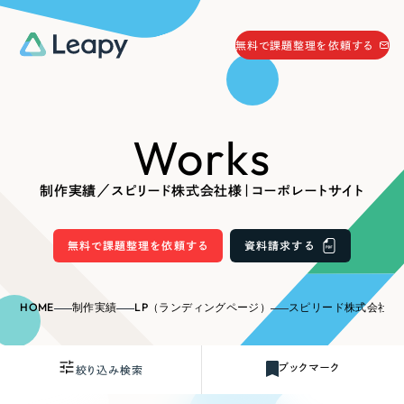
058-215-0066
無料で課題整理を依頼する
24時間受付
無料で課題整理を依頼する
Works
資料請求
する
資料請求する
制作実績／スピリード株式会社様｜コーポレートサイト
無料で課題整理を依頼
する
Company
無料で課題整理を依頼する
資料請求する
会社情報
採用情報
HOME
制作実績
LP（ランディングページ）
スピリード株式会社様
Web Produce
お役立ち情報
ブックマーク
絞り込み検索
リーピーが選ばれる理由
会社概要