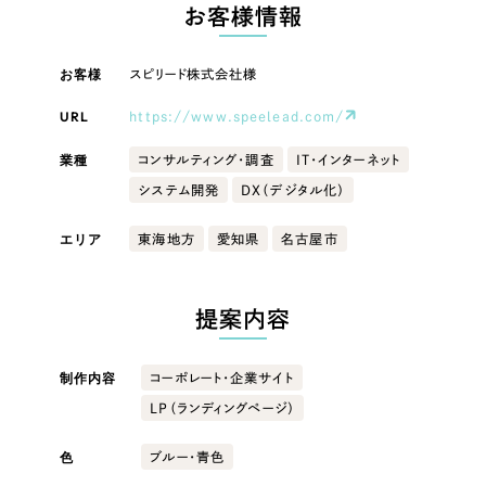
LP（ランディングページ）
（28件）
お客様情報
マーケティングDX支援
キャンペーン・プロモーションサイト
（12件）
キャンペーン・プロモーション
お客様
スピリード株式会社様
Webサイト制作
ブランディング（ロゴ・印刷物）
（90件）
サイト
その他
（1件）
URL
https://www.speelead.com/
コーポレートサイト制作
ブランディング（ロゴ・印刷物）
オプションサービス
業種
コンサルティング・調査
IT・インターネット
採用サイト制作
システム開発
DX（デジタル化）
お客様インタビュー
その他
ECサイト制作
エリア
東海地方
愛知県
名古屋市
業種
Outsourcing
ブランドサイト制作
?
よくある質問
提案内容
アウトソーシング（代行支援）
製造業
リープ・プロジェクト
制作内容
コーポレート・企業サイト
「反響強化」を目的としたマーケティング代行
リープ・プロジェクト
建設・建築
／
マーケティング代行
LP（ランディングページ）
リープ・リクルーティング
SEO対策によるアクセス獲得、反響獲得などの"Webマーケティング"から、
ライン領域のマーケティングまでまるっと代行
「採用強化」を目的とした採用業務代行
卸売・小売
色
ブルー・青色