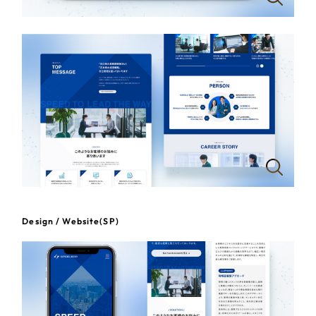
一部をご紹介します
教育
ブックマークしたサイト
インフラ関連
広告・メディア・放送
不動産
農林・水産
すべて
（624件）
金融・保険業
Design / Website(SP)
コーポレート・企業サイト
（278件）
ブランドサイト・サービスサイト
（85件）
その他サービス業
求人・採用サイト
（61件）
物流・運送
ECサイト（オンラインショップ）
（43件）