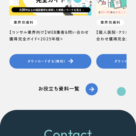
業界別資料
業界別資料
【コンサル業界向け】WEB集客＆問い合わせ
【個人医院・クリニッ
獲得完全ガイド＜2025年版＞
合わせ獲得完全ガイド
ダウンロードする（無料）
ダウンロード
お役立ち資料一覧
Contact