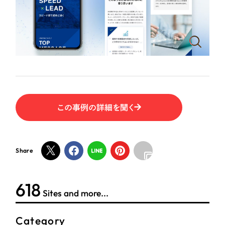
ポータルサイト・メディアサイト
（39件）
NPO・一般社団法人
LP（ランディングページ）
（28件）
キャンペーン・プロモーションサイト
（12件）
人材サービス
ブランディング（ロゴ・印刷物）
（90件）
その他
その他
（1件）
色
お客様インタビュー
この事例の詳細を聞く
ホワイト・白色
Share
グレー・黒色
618
ベージュ・茶色
Sites and more...
レッド・赤色
Category