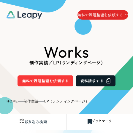
058-215-0066
無料で課題整理を依頼する
24時間受付
無料で課題整理を依頼する
Works
資料請求
する
資料請求する
制作実績／LP（ランディングページ）
無料で課題整理を依頼
する
Company
無料で課題整理を依頼する
資料請求する
会社情報
採用情報
HOME
制作実績
LP（ランディングページ）
Web Produce
お役立ち情報
ブックマーク
絞り込み検索
リーピーが選ばれる理由
会社概要