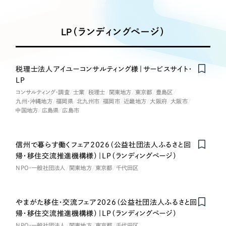
Works
絞り込み検
Webサイト制作
選ばれる理由
Search
索
コーポレートサイト制作
LP（ランディングページ）
採用サイト制作
サービス
制作内容
ECサイト制作
Service
税理士法人アイユーコンサルティング様｜サービスサイト・
ブランドサイト制作
LP
コーポレート・企業サイト
サービス紹介
ブランディング支援
コンサルティング・調査
士業
税理士
関東地方
東京都
豊島区
九州・沖縄地方
福岡県
北九州市
福岡市
近畿地方
大阪府
大阪市
一過性の広告に頼らず、
「仕組み」と「ノウハウ」
制作実績
中国地方
広島県
広島市
ブランドサイト・サービスサイト
を残す資産型DX支援をご提供します
すべて
（624件）
求人・採用サイト
信州で暮らす働くフェア2026（公益社団法人ふるさと回
コーポレート・企業サイト
（278件）
帰・移住交流推進機構様）｜LP（ランディングページ）
ブランドサイト・サービスサイト
（85件）
ECサイト（オンラインショップ）
NPO・一般社団法人
関東地方
東京都
千代田区
求人・採用サイト
（61件）
ECサイト（オンラインショップ）
ポータルサイト・メディアサイト
（43件）
やまがた移住・交流フェア2026（公益社団法人ふるさと回
ポータルサイト・メディアサイト
（39件）
帰・移住交流推進機構様）｜LP（ランディングページ）
LP（ランディングページ）
NPO・一般社団法人
関東地方
東京都
千代田区