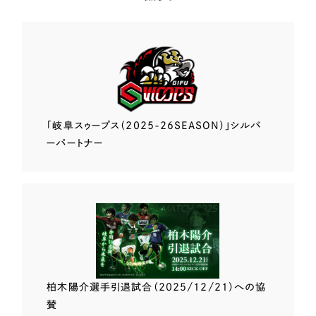
「岐阜スゥープス
（2025-26SEASON）」
シルバ
ーパートナー
柏木陽介選手
引退試合（2025/12/21）
への協
賛