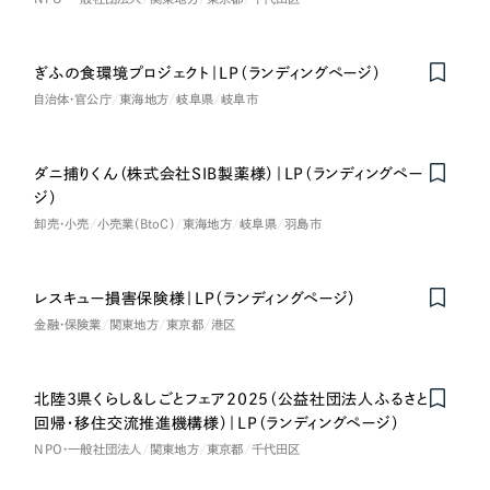
LP（ランディングページ）
（28件）
マーケティングDX支援
キャンペーン・プロモーションサイト
（12件）
キャンペーン・プロモーション
ぎふの食環境プロジェクト｜LP（ランディングページ）
Webサイト制作
ブランディング（ロゴ・印刷物）
（90件）
サイト
自治体・官公庁
東海地方
岐阜県
岐阜市
その他
（1件）
コーポレートサイト制作
ブランディング（ロゴ・印刷物）
オプションサービス
採用サイト制作
ダニ捕りくん（株式会社SIB製薬様）｜LP（ランディングペー
ジ）
お客様インタビュー
その他
ECサイト制作
卸売・小売
小売業（BtoC）
東海地方
岐阜県
羽島市
業種
Outsourcing
ブランドサイト制作
レスキュー損害保険様｜LP（ランディングページ）
?
よくある質問
アウトソーシング（代行支援）
金融・保険業
関東地方
東京都
港区
製造業
リープ・プロジェクト
「反響強化」を目的としたマーケティング代行
リープ・プロジェクト
建設・建築
／
マーケティング代行
北陸3県くらし＆しごとフェア2025（公益社団法人ふるさと
回帰・移住交流推進機構様）｜LP（ランディングページ）
リープ・リクルーティング
SEO対策によるアクセス獲得、反響獲得などの"Webマーケティング"から、
ライン領域のマーケティングまでまるっと代行
NPO・一般社団法人
関東地方
東京都
千代田区
「採用強化」を目的とした採用業務代行
卸売・小売