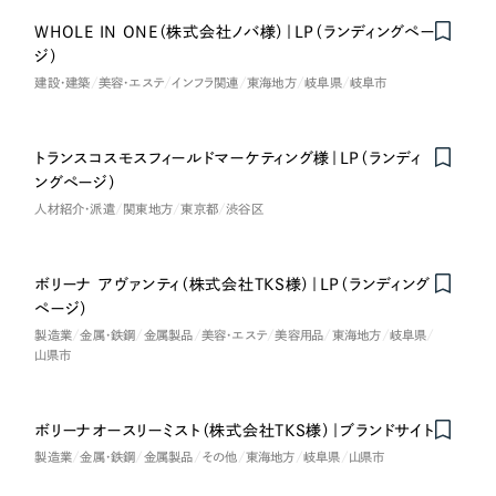
WHOLE IN ONE（株式会社ノバ様）｜LP（ランディングペー
さらに条件を追加する
ジ）
建設・建築
美容・エステ
インフラ関連
東海地方
岐阜県
岐阜市
トランスコスモスフィールドマーケティング様｜LP（ランディ
ングページ）
人材紹介・派遣
関東地方
東京都
渋谷区
ボリーナ アヴァンティ（株式会社TKS様）｜LP（ランディング
ページ）
製造業
金属・鉄鋼
金属製品
美容・エステ
美容用品
東海地方
岐阜県
山県市
ボリーナオースリーミスト（株式会社TKS様）｜ブランドサイト
on
Honorabl
e
Ment
i
製造業
金属・鉄鋼
金属製品
その他
東海地方
岐阜県
山県市