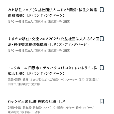
一部をご紹介します
教育
みえ移住フェア（公益社団法人ふるさと回帰・移住交流推
進機構様）｜LP（ランディングページ）
ブックマークしたサイト
インフラ関連
NPO・一般社団法人
関東地方
東京都
千代田区
広告・メディア・放送
やまがた移住・交流フェア2025（公益社団法人ふるさと回
帰・移住交流推進機構様）｜LP（ランディングページ）
不動産
NPO・一般社団法人
関東地方
東京都
千代田区
農林・水産
トヨタホーム 田原市モデルハウス（トヨタすまいるライフ株
すべて
式会社様）｜LP（ランディングページ）
（624件）
金融・保険業
建設・建築
建築（注文住宅など）
工務店・ハウスメーカー
住宅・店舗設計
コーポレート・企業サイト
（278件）
田原市
東海地方
愛知県
ブランドサイト・サービスサイト
（85件）
その他サービス業
求人・採用サイト
（61件）
ロッジ登呂瀬（山創株式会社様）|LP
物流・運送
ECサイト（オンラインショップ）
（43件）
卸売・小売
飲食業（飲食店・レストラン）
観光・レジャー
観光・レジャー
東海地方
岐阜県
下呂市