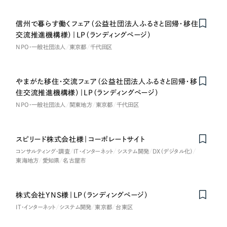
オレンジ・橙色
信州で暮らす働くフェア（公益社団法人ふるさと回帰・移住
交流推進機構様）｜LP（ランディングページ）
イエロー・黄色
NPO・一般社団法人
東京都
千代田区
グリーン・緑色
やまがた移住・交流フェア（公益社団法人ふるさと回帰・移
住交流推進機構様）｜LP（ランディングページ）
ブルー・青色
NPO・一般社団法人
関東地方
東京都
千代田区
パープル・紫色
スピリード株式会社様｜コーポレートサイト
コンサルティング・調査
IT・インターネット
システム開発
DX（デジタル化）
ピンク・桃色
東海地方
愛知県
名古屋市
カラフル・多色
株式会社YNS様｜LP（ランディングページ）
IT・インターネット
システム開発
東京都
台東区
その他