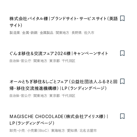
ポータルサイト・メディアサイト
（39件）
NPO・一般社団法人
LP（ランディングページ）
（28件）
株式会社バイタル様｜ブランドサイト・サービスサイト（英語
キャンペーン・プロモーションサイト
（12件）
人材サービス
サイト）
ブランディング（ロゴ・印刷物）
（90件）
製造業
金属・鉄鋼
金属製品
関東地方
長野県
佐久市
その他
その他
（1件）
ぐんま移住＆交流フェア2024様｜キャンペーンサイト
色
お客様インタビュー
自治体・官公庁
関東地方
東京都
千代田区
ホワイト・白色
オールとちぎ移住＆しごとフェア（公益社団法人ふるさと回
帰・移住交流推進機構様）｜LP（ランディングページ）
グレー・黒色
自治体・官公庁
関東地方
東京都
千代田区
ベージュ・茶色
MAGISCHE CHOCOLADE（株式会社アイリス様）｜
Nominee
LP（ランディングページ）
レッド・赤色
卸売・小売
小売業（BtoC）
東海地方
愛知県
北名古屋市