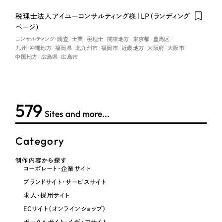
税理士法人アイユーコンサルティング様｜LP（ランディング
ページ）
コンサルティング・調査
士業
税理士
関東地方
東京都
豊島区
九州・沖縄地方
福岡県
北九州市
福岡市
近畿地方
大阪府
大阪市
中国地方
広島県
広島市
579
Sites and more...
Category
制作内容から探す
コーポレート・企業サイト
ブランドサイト・サービスサイト
求人・採用サイト
ECサイト（オンラインショップ）