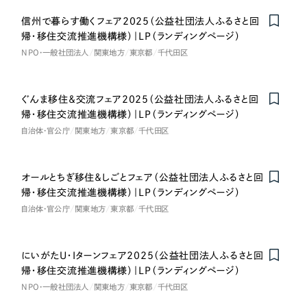
採用DX支援
その他のサービス
医療・福祉
信州で暮らす働くフェア2025（公益社団法人ふるさと回
リープ・リクルーティング
／
採用業務代行
帰・移住交流推進機構様）｜LP（ランディングページ）
プライバシーポリシー
情報セキュリティ方針
求人票作成・面接など各種業務代行、採用の仕組み作り支援
NPO・一般社団法人
関東地方
東京都
千代田区
コンサルティング・調査
AI倫理ポリシー
クッキーポリシー
サイトマップ
リープ・キャリア
／
人材紹介サービス
ウェブアクセシビリティ方針
完全成功報酬型のスカウト型ハイクラス人材紹介（岐阜・愛知）
観光・レジャー
ぐんま移住＆交流フェア2025（公益社団法人ふるさと回
帰・移住交流推進機構様）｜LP（ランディングページ）
カイゼンDX支援
自治体・官公庁
関東地方
東京都
千代田区
人材紹介・派遣
Pace
／
クラウド型工数管理ツール
日報ツールで案件ごとの営業利益をリアルタイムに可視化
士業
オールとちぎ移住＆しごとフェア（公益社団法人ふるさと回
帰・移住交流推進機構様）｜LP（ランディングページ）
自治体・官公庁
自治体・官公庁
関東地方
東京都
千代田区
制作実績
Works
美容・エステ
にいがたU・Iターンフェア2025（公益社団法人ふるさと回
帰・移住交流推進機構様）｜LP（ランディングページ）
制作実績
IT・インターネット
NPO・一般社団法人
関東地方
東京都
千代田区
全国1,400社以上の支援実績の中から
実績の