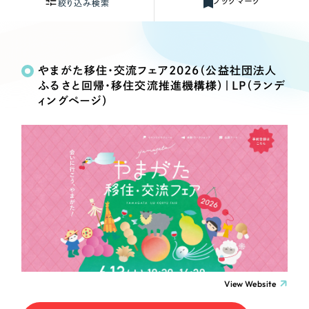
ブックマーク
Webサイト制作
絞り込み検索
選ばれる理由
コーポレートサイト制作
Works
絞り込み検
採用サイト制作
Search
索
サービス
やまがた移住・交流フェア2026（公益社団法人
ECサイト制作
ふるさと回帰・移住交流推進機構様）｜LP（ランデ
Service
制作内容
ブランドサイト制作
ィングページ）
サービス紹介
ブランディング支援
コーポレート・企業サイト
一過性の広告に頼らず、
「仕組み」と「ノウハウ」
制作実績
を残す資産型DX支援をご提供します
すべて
（624件）
ブランドサイト・サービスサイト
コーポレート・企業サイト
（278件）
求人・採用サイト
ブランドサイト・サービスサイト
（85件）
求人・採用サイト
（61件）
ECサイト（オンラインショップ）
ECサイト（オンラインショップ）
（43件）
View Website
ポータルサイト・メディアサイト
（39件）
ポータルサイト・メディアサイト