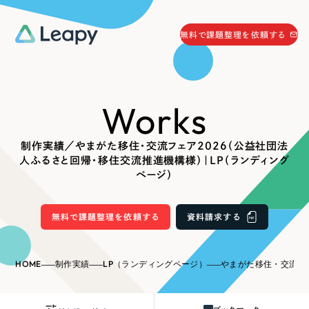
058-215-0066
無料で課題整理を依頼する
24時間受付
無料で課題整理を依頼する
Works
資料請求
する
資料請求する
制作実績／やまがた移住・交流フェア2026（公益社団法
無料で課題整理を依頼
する
人ふるさと回帰・移住交流推進機構様）｜LP（ランディング
Company
ページ）
会社情報
無料で課題整理を依頼する
資料請求する
採用情報
Web Produce
お役立ち情報
HOME
制作実績
LP（ランディングページ）
やまがた移住・交流フェア2026（公益社団法人ふるさと回
リーピーが選ばれる理由
会社概要