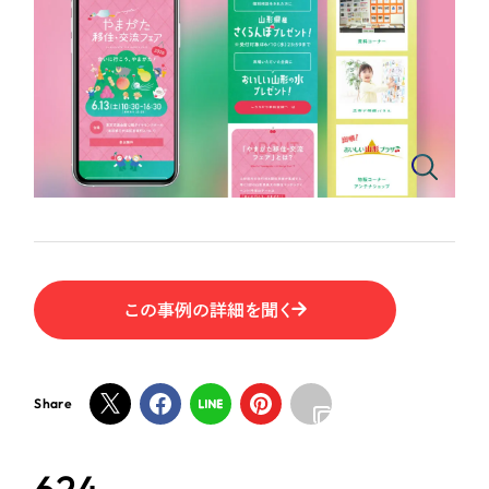
ポータルサイト・メディアサイト
（39件）
物流・運送
LP（ランディングページ）
（28件）
NPO・一般社団法人
キャンペーン・プロモーションサイト
（12件）
ブランディング（ロゴ・印刷物）
（90件）
人材サービス
その他
（1件）
その他
お客様インタビュー
色
この事例の詳細を聞く
ホワイト・白色
グレー・黒色
Share
ベージュ・茶色