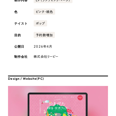
制作内容
採用DX支援
その他のサービス
卸売・小売
色
ピンク・桃色
リープ・リクルーティング
／
採用業務代行
医療・福祉
プライバシーポリシー
情報セキュリティ方針
求人票作成・面接など各種業務代行、採用の仕組み作り支援
テイスト
ポップ
AI倫理ポリシー
クッキーポリシー
サイトマップ
リープ・キャリア
／
人材紹介サービス
ウェブアクセシビリティ方針
コンサルティング・調査
完全成功報酬型のスカウト型ハイクラス人材紹介（岐阜・愛知）
目的
予約数増加
カイゼンDX支援
公開日
2026年4月
観光・レジャー
制作会社
Pace
株式会社リーピー
／
クラウド型工数管理ツール
人材紹介・派遣
日報ツールで案件ごとの営業利益をリアルタイムに可視化
士業
Design / Website(PC)
制作実績
自治体・官公庁
Works
制作実績
美容・エステ
全国1,400社以上の支援実績の中から
実績の