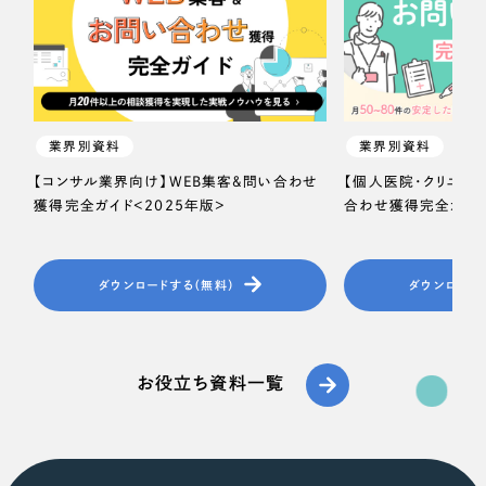
業界別資料
業界別資料
【コンサル業界向け】WEB集客＆問い合わせ
【個人医院・クリニッ
獲得完全ガイド＜2025年版＞
合わせ獲得完全ガイド
ダウンロードする（無料）
ダウンロード
お役立ち資料一覧