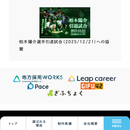
柏木陽介選手
引退試合（2025/12/21）
への協
賛
Scroll Down
624
この条件で検索する
Sites
検索結果 ...
© Leapy Inc.
選ばれる
トップ
制作実績
会社概要
絞り込みをリセット
理由
MENU