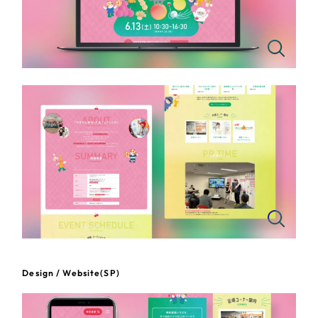
IT・インターネット
一部をご紹介します
ブックマークしたサイト
教育
インフラ関連
広告・メディア・放送
不動産
すべて
農林・水産
（624件）
コーポレート・企業サイト
（278件）
金融・保険業
ブランドサイト・サービスサイト
（85件）
求人・採用サイト
Design / Website(SP)
（61件）
その他サービス業
ECサイト（オンラインショップ）
（43件）