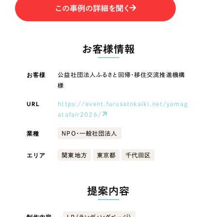
LP（ランディングページ）
（28件）
マーケティングDX支援
この事例の詳細を聞く
キャンペーン・プロモーションサイト
LP（ランディングページ）
（12件）
Webサイト制作
ブランディング（ロゴ・印刷物）
（90件）
キャンペーン・プロモーション
お客様情報
その他
（1件）
コーポレートサイト制作
サイト
オプションサービス
お客様
公益社団法人ふるさと回帰・移住交流推進機構
採用サイト制作
ブランディング（ロゴ・印刷物）
様
お客様インタビュー
ECサイト制作
URL
https://event.furusatokaiki.net/yamag
その他
atafair2026/
Outsourcing
ブランドサイト制作
業種
NPO・一般社団法人
業種
?
よくある質問
アウトソーシング（代行支援）
エリア
関東地方
東京都
千代田区
リープ・プロジェクト
製造業
「反響強化」を目的としたマーケティング代行
リープ・プロジェクト
／
マーケティング代行
リープ・リクルーティング
提案内容
SEO対策によるアクセス獲得、反響獲得などの"Webマーケティング"から、
ライン領域のマーケティングまでまるっと代行
建設・建築
「採用強化」を目的とした採用業務代行
LP（ランディングページ）