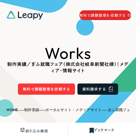
058-215-0066
無料で課題整理を依頼する
24時間受付
無料で課題整理を依頼する
Works
資料請求
する
資料請求する
制作実績／ぎふ就職フェア（株式会社岐阜新聞社様）｜メデ
無料で課題整理を依頼
する
ィア・情報サイト
Company
無料で課題整理を依頼する
資料請求する
会社情報
採用情報
Web Produce
HOME
制作実績
ポータルサイト・メディアサイト
ぎふ就職フェア（株式会
お役立ち情報
リーピーが選ばれる理由
会社概要
ブックマーク
絞り込み検索