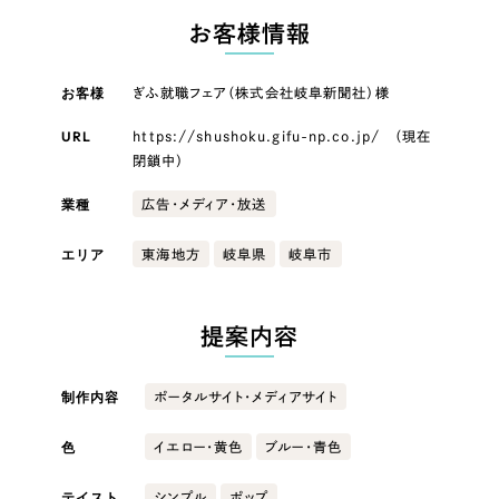
LP（ランディングページ）
（28件）
マーケティングDX支援
LP（ランディングページ）
お客様情報
キャンペーン・プロモーションサイト
（12件）
Webサイト制作
ブランディング（ロゴ・印刷物）
キャンペーン・プロモーション
（90件）
お客様
ぎふ就職フェア（株式会社岐阜新聞社）様
サイト
その他
（1件）
コーポレートサイト制作
URL
https://shushoku.gifu-np.co.jp/ （現在
閉鎖中）
オプションサービス
ブランディング（ロゴ・印刷物）
採用サイト制作
業種
広告・メディア・放送
お客様インタビュー
ECサイト制作
その他
エリア
東海地方
岐阜県
岐阜市
Outsourcing
ブランドサイト制作
業種
?
よくある質問
アウトソーシング（代行支援）
提案内容
リープ・プロジェクト
製造業
制作内容
「反響強化」を目的としたマーケティング代行
ポータルサイト・メディアサイト
リープ・プロジェクト
／
マーケティング代行
建設・建築
リープ・リクルーティング
SEO対策によるアクセス獲得、反響獲得などの"Webマーケティング"から、
色
イエロー・黄色
ブルー・青色
ライン領域のマーケティングまでまるっと代行
「採用強化」を目的とした採用業務代行
卸売・小売
テイスト
シンプル
ポップ