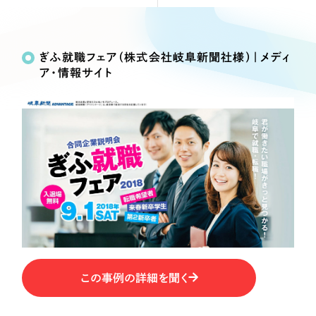
Webサイト制作
Works
絞り込み検
選ばれる理由
コーポレートサイト制作
Search
索
採用サイト制作
ぎふ就職フェア（株式会社岐阜新聞社様）｜メディ
サービス
ア・情報サイト
ECサイト制作
制作内容
Service
ブランドサイト制作
サービス紹介
ブランディング支援
コーポレート・企業サイト
一過性の広告に頼らず、
「仕組み」と「ノウハウ」
制作実績
を残す資産型DX支援をご提供します
ブランドサイト・サービスサイト
すべて
（624件）
コーポレート・企業サイト
（278件）
求人・採用サイト
ブランドサイト・サービスサイト
（85件）
求人・採用サイト
ECサイト（オンラインショップ）
（61件）
ECサイト（オンラインショップ）
（43件）
この事例の詳細を聞く
ポータルサイト・メディアサイト
ポータルサイト・メディアサイト
（39件）