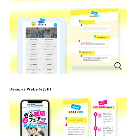
一部をご紹介します
教育
ブックマークしたサイト
インフラ関連
広告・メディア・放送
不動産
農林・水産
すべて
（624件）
Design / Website(SP)
コーポレート・企業サイト
（278件）
金融・保険業
ブランドサイト・サービスサイト
（85件）
その他サービス業
求人・採用サイト
（61件）
ECサイト（オンラインショップ）
（43件）
物流・運送