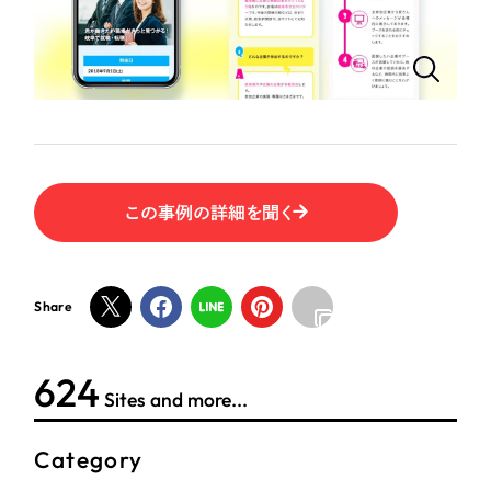
ポータルサイト・メディアサイト
（39件）
LP（ランディングページ）
（28件）
NPO・一般社団法人
キャンペーン・プロモーションサイト
（12件）
ブランディング（ロゴ・印刷物）
人材サービス
（90件）
その他
（1件）
その他
この事例の詳細を聞く
お客様インタビュー
色
ホワイト・白色
Share
グレー・黒色
624
Sites and more...
ベージュ・茶色
Category
レッド・赤色