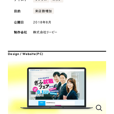
採用DX支援
その他のサービス
目的
来店数増加
医療・福祉
リープ・リクルーティング
／
採用業務代行
プライバシーポリシー
情報セキュリティ方針
求人票作成・面接など各種業務代行、採用の仕組み作り支援
公開日
2018年8月
AI倫理ポリシー
クッキーポリシー
サイトマップ
リープ・キャリア
コンサルティング・調査
／
人材紹介サービス
ウェブアクセシビリティ方針
制作会社
株式会社リーピー
完全成功報酬型のスカウト型ハイクラス人材紹介（岐阜・愛知）
観光・レジャー
カイゼンDX支援
Design / Website(PC)
人材紹介・派遣
Pace
／
クラウド型工数管理ツール
日報ツールで案件ごとの営業利益をリアルタイムに可視化
士業
制作実績
自治体・官公庁
Works
美容・エステ
制作実績
IT・インターネット
全国1,400社以上の支援実績の中から
実績の