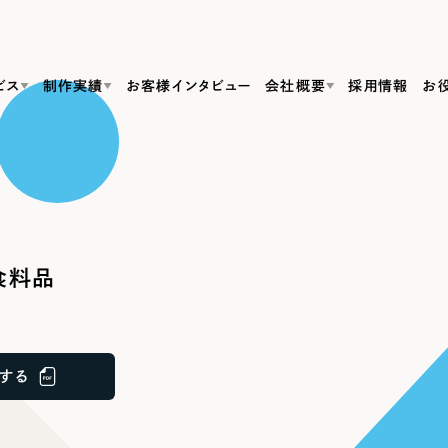
ビス
制作実績
お客様インタビュー
会社概要
採用情報
お
Web Produ
すべて
（624件）
コーポレート・企業サイト
（278件）
リーピーがわかる資料３点セット
bサイト制作
ブランドサイト・サービスサイト
リーピーが選ばれる理由
（85件）
リーピーのWebサイト制作・会社概要・サービスがわかる
会社概要
食料品
の中か
ご紹介し
求人・採用サイト
お役立ち資料
（61件）
Webサイト制作
ポレートサイト制作
採用サイト制作
代表挨拶
SDG
すぐに使える資料をダウンロード
ECサイト（オンラインショップ）
（43件）
コーポレートサイト制作
サイト制作
ブランドサイト制作
ポータルサイト・メディアサイト
メディア掲載・取材依頼
新着情
（39件）
する
採用サイト制作
LP（ランディングページ）
（28件）
よくある質問
ト
ECサイト制作
リーピーブログ
採用情報
キャンペーン・プロモーションサイト
（1
ブランドサイト制作
Webデザイン・Webマーケティングに関する情報を発信