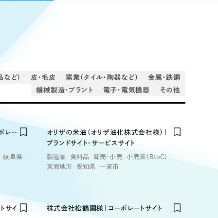
Pace
／
クラウド型工数管理ツール
日報ツールで案件ごとの営業利益をリアルタイムに可視化
発信
信
品など）
皮・毛皮
窯業（タイル・陶器など）
金属・鉄鋼
機械製造・プラント
電子・電気機器
その他
Cサイト（オンラインショップ）
）
ポレー
オリザの米油（オリザ油化株式会社様）｜
ランディング（ロゴ・印刷物）
85件）
ブランドサイト・サービスサイト
岐阜県
製造業
食料品
卸売・小売
小売業（BtoC）
東海地方
愛知県
一宮市
43件）
39件）
ートサイ
株式会社松鶴園様｜コーポレートサイト