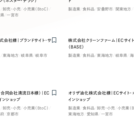
キャンペーン・プロモーションサイ
（ポスター・チラシ）
ト
品
卸売・小売
小売業（BtoC）
製造業
食料品
安曇野市
関東地方
ブランディング（ロゴ・印刷物）
（
知県
一宮市
その他
（1件）
卸売・小売
医
式会社様｜ブランドサイト・サ
株式会社クリーンファーム｜ECサイ
Outsourcin
（BASE）
ャー
人材紹介・派遣
品
東海地方
岐阜県
岐阜市
製造業
食料品
東海地方
岐阜県
海
アウトソーシング（代行支援
テ
IT・インターネット
リープ・プロジェクト
「反響強化」を目的としたマー
ィア・放送
不動産
農
（合同会社清流日本様）｜EC
オリザ油化株式会社様｜ECサイト・
リープ・リクルーティング
インショップ
インショップ
「採用強化」を目的とした採用
品
卸売・小売
小売業（BtoC）
製造業
食料品
卸売・小売
小売業（B
ービス業
物流・運送
N
都府
京都市
東海地方
愛知県
一宮市
その他のサービス