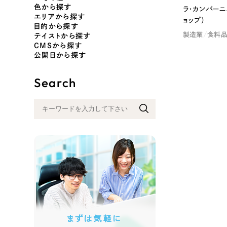
色から探す
ラ・カンパーニ
エリアから探す
ョップ）
目的から探す
製造業
食料
テイストから探す
色
CMSから探す
公開日から探す
Search
ホワイト・白色
グレー
オレンジ・橙色
イエロ
パープル・紫色
ピンク
さらに条件を追加する