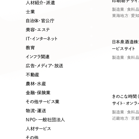
印刷物デザイン
業種
人材紹介・派遣
製造業
食料
士業
東海地方
愛
自治体・官公庁
美容・エステ
製造業
建設・建築
IT・インターネット
日本泉酒造株
教育
ービスサイト
コンサルティング・調査
観光・レジ
インフラ関連
製造業
食料
広告・メディア・放送
不動産
自治体・官公庁
美容・エス
農林・水産
金融・保険業
インフラ関連
広告・メデ
きのこな時間
その他サービス業
サイト・オンラ
物流・運送
製造業
食料
金融・保険業
その他サ
近畿地方
京
NPO・一般社団法人
人材サービス
その他
人材サービス
その他