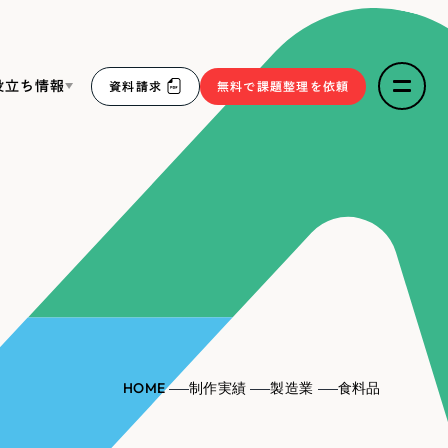
役立ち情報
資料請求
無料で課題整理を依頼
ce
リープ・リクルーティング
／
採用業務代行
求人票作成・面接など各種業務代行、採用の仕組み作り支
３点セット
援
リープ・キャリア
／
人材紹介サービス
sへの取り組み
完全成功報酬型のスカウト型ハイクラス人材紹介（岐阜・愛
知）
報
HOME
制作実績
製造業
食料品
2件）