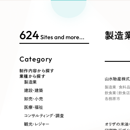
Works Search
絞り
リープ
SEO対
グ"から、
広報支援
624
制作内容
製造業
Sites and more...
Category
コーポレート・企業サイト
ブランドサ
制作内容から探す
業種から探す
山水物産株式
ポータルサイト・メディアサイト
LP（ラン
製造業
製造業
食料
建設・建築
飲食業（飲食店
卸売・小売
各務原市
医療・福祉
その他
コンサルティング・調査
観光・レジャー
オリザの米油