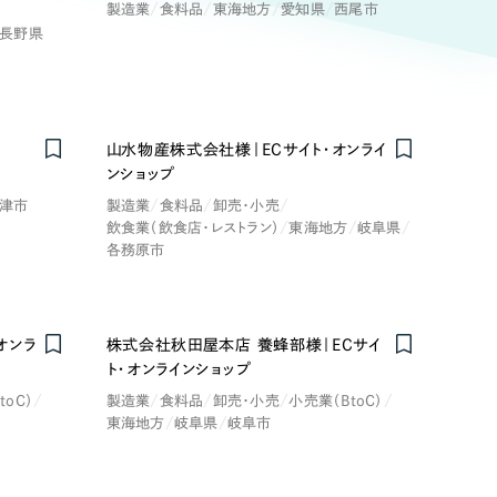
ト
（12件）
製造業
食料品
東海地方
愛知県
西尾市
長野県
90件）
療・福祉
ト
山水物産株式会社様｜ECサイト・オンライ
g
ンショップ
士業
津市
製造業
食料品
卸売・小売
飲食業（飲食店・レストラン）
東海地方
岐阜県
各務原市
）
教育
ケティング代行
林・水産
オンラ
株式会社秋田屋本店 養蜂部様｜ECサイ
ト・オンラインショップ
業務代行
toC）
製造業
食料品
卸売・小売
小売業（BtoC）
PO・一般社団法人
東海地方
岐阜県
岐阜市