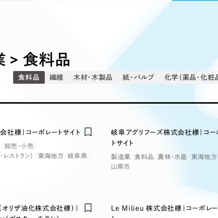
込み検索
ブランディング（ロゴ・印刷物）
ブランディング支援
・プロジェクト
広報ブログ
（90件）
／
マーケティング代行
リーピーの取り組みに関するお知らせ・イベントの様子を
策によるアクセス獲得、反響獲得などの"Webマーケティン
その他
（1件）
オプションサービス
代表ブログ
などのオフライン領域のマーケティングまでまるっと代行
代表川口が経営・Web戦略・地方創生に関する情報を発
 > 食料品
お客様インタビュー
メールマガジンアーカイブ
食料品
繊維
木材・木製品
紙・パルプ
化学（薬品・化粧
過去に配信したメールマガジンのアーカイブ
制作実績
イト・サービスサイト
求人・採用サイト
E
すべて
（624件）
コーポレート・企業サイト
（278件
会社様｜コーポレートサイト
岐阜アグリフーズ株式会社様｜コー
ディングページ）
キャンペーン・プロモーション
ブ
ブランドサイト・サービスサイト
（
トサイト
品
卸売・小売
サイト
求人・採用サイト
・レストラン）
東海地方
岐阜県
（61件）
製造業
食料品
農林・水産
東海地方
山県市
ECサイト（オンラインショップ）
（
ポータルサイト・メディアサイト
（
LP（ランディングページ）
（28件）
（オリザ油化株式会社様）｜
Le Milieu 株式会社様｜コーポレ