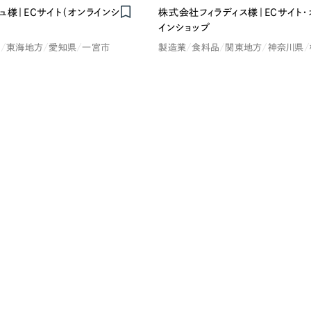
ュ様｜ECサイト（オンラインシ
株式会社フィラディス様｜ECサイト・
インショップ
Company
品
東海地方
愛知県
一宮市
製造業
食料品
関東地方
神奈川県
会社情報
会社概要
・黒色
ベージュ・茶色
代表挨拶
SDGsに向けた取り組み
ー・黄色
グリーン・緑色
メディア掲載と取材依頼
新着情報
・桃色
カラフル・多色
採用情報
ブログ
リーピーブログ
代表ブログ