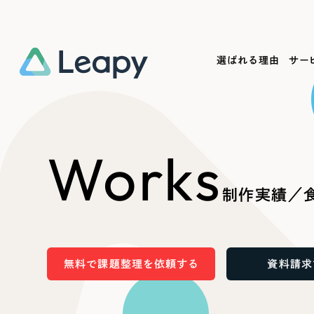
選ばれる理由
サー
Service
Works
Company
Useful
Works
サービス紹介
制作実績
会社概要
お役立ち情報
We
制作実績／
一過性の広告に頼らず、
全国1,400社以上の支援実績
可能性をひらくデザインで
リーピーによるお役立ち情報を
コー
「仕組み」と「ノウハウ」を残す資産型DX
ら
しあわせな毎日をつくる
ます
支援をご提供します
実績の一部をご紹介します
EC
無料で課題整理を依頼する
資料請求
?
ブックマークしたサイ