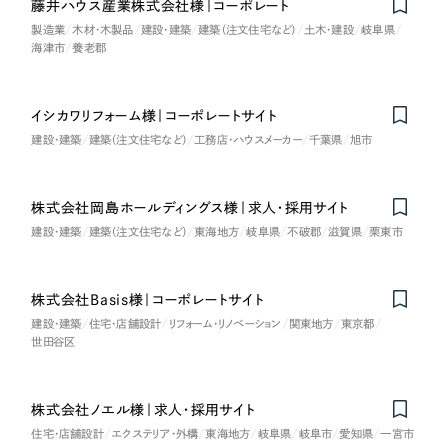
採用DX支援
藤井ハウス産業株式会社様｜コーポレート
その他のサービス
医療・福祉
製造業
木材・木製品
建設・建築
建築（注文住宅など）
土木・建設
岐阜県
海津市
養老郡
リープ・リクルーティング
／
採用業務代行
プライバシーポリシー
情報セキュリティ方針
求人票作成・面接など各種業務代行、採用の仕組み作り支援
コンサルティング・調査
AI倫理ポリシー
クッキーポリシー
サイトマップ
リープ・キャリア
／
人材紹介サービス
イシカワリフォーム様｜コーポレートサイト
ウェブアクセシビリティ方針
完全成功報酬型のスカウト型ハイクラス人材紹介（岐阜・愛知）
観光・レジャー
建設・建築
建築（注文住宅など）
工務店・ハウスメーカー
千葉県
旭市
カイゼンDX支援
人材紹介・派遣
株式会社岡島ホールディングス様｜求人・採用サイト
Pace
／
クラウド型工数管理ツール
建設・建築
建築（注文住宅など）
東海地方
岐阜県
不破郡
滋賀県
栗東市
日報ツールで案件ごとの営業利益をリアルタイムに可視化
士業
株式会社Basis様｜コーポレートサイト
自治体・官公庁
制作実績
建設・建築
住宅・店舗設計
リフォーム・リノベーション
関東地方
東京都
世田谷区
Works
美容・エステ
制作実績
株式会社ノエル様｜求人・採用サイト
IT・インターネット
住宅・店舗設計
エクステリア・外構
東海地方
岐阜県
岐阜市
愛知県
一宮市
全国1,400社以上の支援実績の中から
実績の