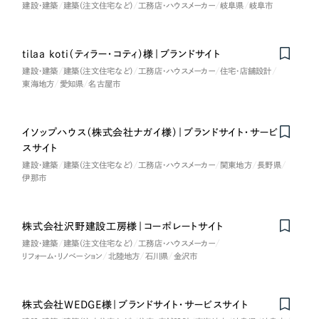
建設・建築
建築（注文住宅など）
工務店・ハウスメーカー
岐阜県
岐阜市
オレンジ・橙色
tilaa koti（ティラー・コティ）様｜ブランドサイト
イエロー・黄色
建設・建築
建築（注文住宅など）
工務店・ハウスメーカー
住宅・店舗設計
東海地方
愛知県
名古屋市
グリーン・緑色
イソップハウス（株式会社ナガイ様）｜ブランドサイト・サービ
ブルー・青色
スサイト
建設・建築
建築（注文住宅など）
工務店・ハウスメーカー
関東地方
長野県
パープル・紫色
伊那市
ピンク・桃色
株式会社沢野建設工房様｜コーポレートサイト
建設・建築
建築（注文住宅など）
工務店・ハウスメーカー
リフォーム・リノベーション
北陸地方
石川県
金沢市
カラフル・多色
その他
株式会社WEDGE様｜ブランドサイト・サービスサイト