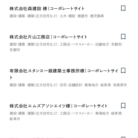
LP（ランディングページ）
（28件）
マーケティングDX支援
株式会社森建設 様｜コーポレートサイト
キャンペーン・プロモーションサイト
（12件）
キャンペーン・プロモーション
建設・建築
建築（注文住宅など）
土木・建設
鹿屋市
鹿児島県
Webサイト制作
ブランディング（ロゴ・印刷物）
（90件）
サイト
その他
（1件）
コーポレートサイト制作
株式会社片山工務店｜コーポレートサイト
ブランディング（ロゴ・印刷物）
建設・建築
建築（注文住宅など）
工務店・ハウスメーカー
近畿地方
京都府
オプションサービス
採用サイト制作
京都市
お客様インタビュー
その他
ECサイト制作
有限会社スタンス一級建築士事務所様｜コーポレートサイ
業種
Outsourcing
ブランドサイト制作
ト
建設・建築
建築（注文住宅など）
住宅・店舗設計
東海地方
岐阜県
各務原市
?
よくある質問
アウトソーシング（代行支援）
製造業
リープ・プロジェクト
株式会社エムズアソシエイツ様｜コーポレートサイト
Nominee
「反響強化」を目的としたマーケティング代行
リープ・プロジェクト
建設・建築
／
マーケティング代行
建設・建築
建築（注文住宅など）
工務店・ハウスメーカー
東海地方
岐阜県
岐阜市
リープ・リクルーティング
SEO対策によるアクセス獲得、反響獲得などの"Webマーケティング"から、
ライン領域のマーケティングまでまるっと代行
「採用強化」を目的とした採用業務代行
卸売・小売