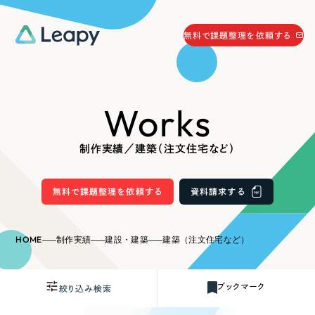
058-215-0066
無料で課題整理を依頼する
24時間受付
無料で課題整理を依頼する
Works
資料請求
する
資料請求する
制作実績／建築（注文住宅など）
無料で課題整理を依頼
する
Company
無料で課題整理を依頼する
資料請求する
会社情報
採用情報
HOME
制作実績
建設・建築
建築（注文住宅など）
Web Produce
お役立ち情報
ブックマーク
絞り込み検索
リーピーが選ばれる理由
会社概要