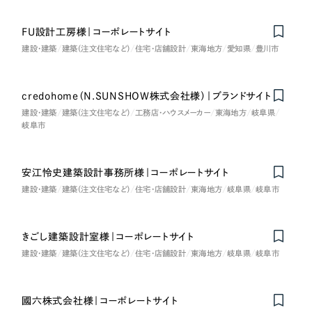
ポータルサイト・メディアサイト
（39件）
NPO・一般社団法人
LP（ランディングページ）
（28件）
FU設計工房様｜コーポレートサイト
キャンペーン・プロモーションサイト
（12件）
建設・建築
建築（注文住宅など）
住宅・店舗設計
東海地方
愛知県
豊川市
人材サービス
ブランディング（ロゴ・印刷物）
（90件）
その他
その他
（1件）
credohome（N.SUNSHOW株式会社様）｜ブランドサイト
建設・建築
建築（注文住宅など）
工務店・ハウスメーカー
東海地方
岐阜県
岐阜市
色
お客様インタビュー
安江怜史建築設計事務所様｜コーポレートサイト
ホワイト・白色
建設・建築
建築（注文住宅など）
住宅・店舗設計
東海地方
岐阜県
岐阜市
グレー・黒色
きごし建築設計室様｜コーポレートサイト
建設・建築
建築（注文住宅など）
住宅・店舗設計
東海地方
岐阜県
岐阜市
ベージュ・茶色
レッド・赤色
國六株式会社様｜コーポレートサイト