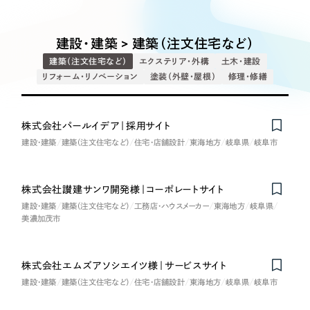
Works
絞り込み検
Webサイト制作
選ばれる理由
Search
索
コーポレートサイト制作
建設・建築 > 建築（注文住宅など）
採用サイト制作
サービス
建築（注文住宅など）
エクステリア・外構
土木・建設
制作内容
ECサイト制作
リフォーム・リノベーション
塗装（外壁・屋根）
修理・修繕
Service
ブランドサイト制作
コーポレート・企業サイト
サービス紹介
ブランディング支援
株式会社パールイデア｜採用サイト
建設・建築
建築（注文住宅など）
住宅・店舗設計
東海地方
岐阜県
岐阜市
一過性の広告に頼らず、
「仕組み」と「ノウハウ」
制作実績
ブランドサイト・サービスサイト
を残す資産型DX支援をご提供します
すべて
（624件）
株式会社讃建サンワ開発様｜コーポレートサイト
求人・採用サイト
コーポレート・企業サイト
（278件）
建設・建築
建築（注文住宅など）
工務店・ハウスメーカー
東海地方
岐阜県
美濃加茂市
ブランドサイト・サービスサイト
（85件）
ECサイト（オンラインショップ）
求人・採用サイト
（61件）
株式会社エムズアソシエイツ様｜サービスサイト
ECサイト（オンラインショップ）
ポータルサイト・メディアサイト
（43件）
建設・建築
建築（注文住宅など）
住宅・店舗設計
東海地方
岐阜県
岐阜市
ポータルサイト・メディアサイト
（39件）
LP（ランディングページ）