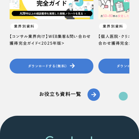
業界別資料
業界別資料
【コンサル業界向け】WEB集客＆問い合わせ
【個人医院・クリニッ
獲得完全ガイド＜2025年版＞
合わせ獲得完全ガイド
ダウンロードする（無料）
ダウンロード
お役立ち資料一覧