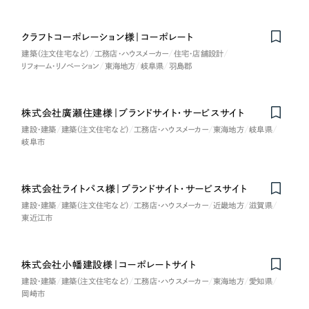
一部をご紹介します
教育
クラフトコーポレーション様｜コーポレート
ブックマークしたサイト
建築（注文住宅など）
工務店・ハウスメーカー
住宅・店舗設計
インフラ関連
リフォーム・リノベーション
東海地方
岐阜県
羽島郡
広告・メディア・放送
株式会社廣瀬住建様｜ブランドサイト・サービスサイト
建設・建築
建築（注文住宅など）
工務店・ハウスメーカー
東海地方
岐阜県
不動産
岐阜市
農林・水産
株式会社ライトパス様｜ブランドサイト・サービスサイト
すべて
（624件）
建設・建築
建築（注文住宅など）
工務店・ハウスメーカー
近畿地方
滋賀県
金融・保険業
東近江市
コーポレート・企業サイト
（278件）
ブランドサイト・サービスサイト
（85件）
その他サービス業
求人・採用サイト
株式会社小幡建設様｜コーポレートサイト
（61件）
建設・建築
建築（注文住宅など）
工務店・ハウスメーカー
東海地方
愛知県
物流・運送
ECサイト（オンラインショップ）
（43件）
岡崎市