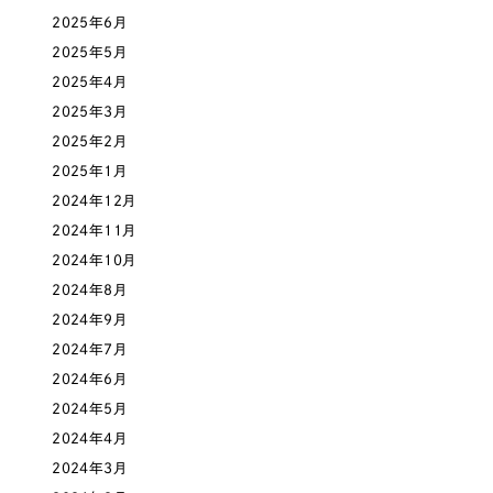
採用DX支援
その他のサービス
2025年6月
医療・福祉
2025年5月
リープ・リクルーティング
／
採用業務代行
プライバシーポリシー
情報セキュリティ方針
2025年4月
求人票作成・面接など各種業務代行、採用の仕組み作り支援
コンサルティング・調査
AI倫理ポリシー
クッキーポリシー
サイトマップ
2025年3月
リープ・キャリア
／
人材紹介サービス
ウェブアクセシビリティ方針
完全成功報酬型のスカウト型ハイクラス人材紹介（岐阜・愛知）
2025年2月
観光・レジャー
2025年1月
カイゼンDX支援
2024年12月
人材紹介・派遣
2024年11月
Pace
／
クラウド型工数管理ツール
2024年10月
日報ツールで案件ごとの営業利益をリアルタイムに可視化
士業
2024年8月
2024年9月
自治体・官公庁
制作実績
2024年7月
2024年6月
Works
美容・エステ
2024年5月
制作実績
2024年4月
IT・インターネット
2024年3月
全国1,400社以上の支援実績の中から
実績の