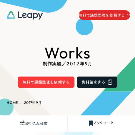
058-215-0066
無料で課題整理を依頼する
24時間受付
無料で課題整理を依頼する
Works
資料請求
する
資料請求する
制作実績／2017年9月
無料で課題整理を依頼
する
Company
無料で課題整理を依頼する
資料請求する
会社情報
採用情報
HOME
2017年9月
Web Produce
お役立ち情報
ブックマーク
絞り込み検索
リーピーが選ばれる理由
会社概要