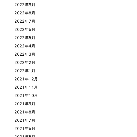
ポータルサイト・メディアサイト
（39件）
2022年9月
NPO・一般社団法人
LP（ランディングページ）
（28件）
2022年8月
キャンペーン・プロモーションサイト
2022年7月
（12件）
人材サービス
2022年6月
ブランディング（ロゴ・印刷物）
（90件）
2022年5月
その他
その他
（1件）
2022年4月
2022年3月
色
お客様インタビュー
2022年2月
2022年1月
ホワイト・白色
2021年12月
2021年11月
グレー・黒色
2021年10月
2021年9月
ベージュ・茶色
2021年8月
2021年7月
レッド・赤色
2021年6月
2021年5月