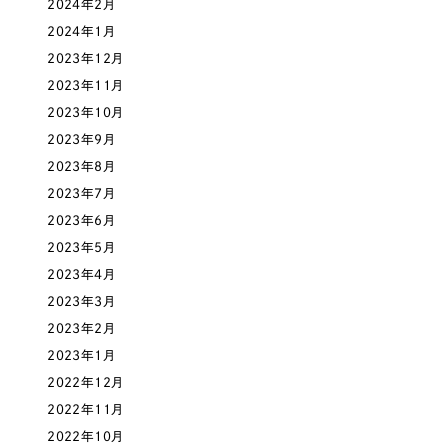
2024年2月
一部をご紹介します
教育
2024年1月
2023年12月
ブックマークしたサイト
インフラ関連
2023年11月
2023年10月
広告・メディア・放送
2023年9月
2023年8月
不動産
2023年7月
2023年6月
農林・水産
2023年5月
2023年4月
すべて
（624件）
2023年3月
金融・保険業
コーポレート・企業サイト
（278件）
2023年2月
ブランドサイト・サービスサイト
（85件）
2023年1月
その他サービス業
2022年12月
求人・採用サイト
（61件）
2022年11月
物流・運送
ECサイト（オンラインショップ）
（43件）
2022年10月