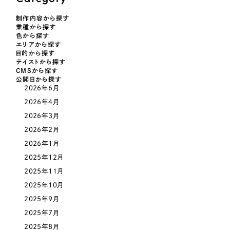
LP（ランディングページ）
（28件）
マーケティングDX支援
制作内容から探す
キャンペーン・プロモーションサイト
（12件）
キャンペーン・プロモーション
業種から探す
Webサイト制作
ブランディング（ロゴ・印刷物）
色から探す
（90件）
サイト
エリアから探す
その他
目的から探す
（1件）
コーポレートサイト制作
テイストから探す
ブランディング（ロゴ・印刷物）
CMSから探す
オプションサービス
公開日から探す
採用サイト制作
2026年6月
お客様インタビュー
その他
2026年4月
ECサイト制作
2026年3月
業種
Outsourcing
ブランドサイト制作
2026年2月
2026年1月
?
よくある質問
アウトソーシング（代行支援）
2025年12月
製造業
リープ・プロジェクト
2025年11月
「反響強化」を目的としたマーケティング代行
2025年10月
リープ・プロジェクト
建設・建築
／
マーケティング代行
リープ・リクルーティング
SEO対策によるアクセス獲得、反響獲得などの"Webマーケティング"から、
2025年9月
ライン領域のマーケティングまでまるっと代行
「採用強化」を目的とした採用業務代行
2025年7月
卸売・小売
2025年8月