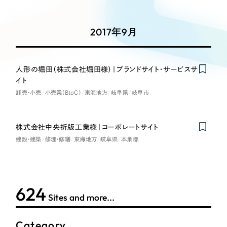
Works
絞り込み検
Webサイト制作
選ばれる理由
Search
索
コーポレートサイト制作
2017年9月
採用サイト制作
サービス
制作内容
ECサイト制作
Service
人形の堀田（株式会社堀田様）｜ブランドサイト・サービスサ
ブランドサイト制作
イト
コーポレート・企業サイト
サービス紹介
ブランディング支援
卸売・小売
小売業（BtoC）
東海地方
岐阜県
岐阜市
一過性の広告に頼らず、
「仕組み」と「ノウハウ」
制作実績
ブランドサイト・サービスサイト
を残す資産型DX支援をご提供します
株式会社中央折版工業様｜コーポレートサイト
すべて
（624件）
建設・建築
修理・修繕
東海地方
岐阜県
本巣郡
求人・採用サイト
コーポレート・企業サイト
（278件）
ブランドサイト・サービスサイト
（85件）
ECサイト（オンラインショップ）
求人・採用サイト
（61件）
624
Sites and more...
ECサイト（オンラインショップ）
ポータルサイト・メディアサイト
（43件）
ポータルサイト・メディアサイト
（39件）
Category
LP（ランディングページ）