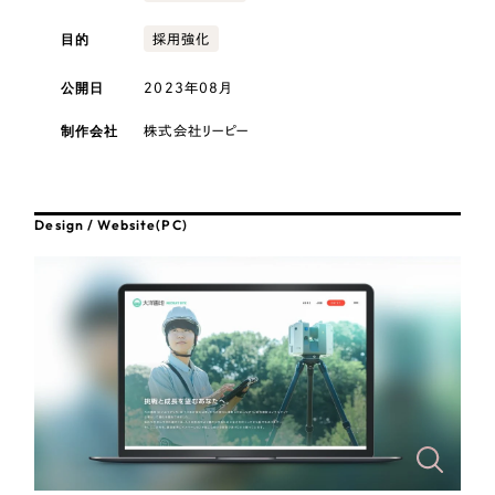
採用DX支援
その他のサービス
医療・福祉
目的
採用強化
リープ・リクルーティング
／
採用業務代行
プライバシーポリシー
情報セキュリティ方針
求人票作成・面接など各種業務代行、採用の仕組み作り支援
公開日
2023年08月
コンサルティング・調査
AI倫理ポリシー
クッキーポリシー
サイトマップ
リープ・キャリア
／
人材紹介サービス
制作会社
株式会社リーピー
ウェブアクセシビリティ方針
完全成功報酬型のスカウト型ハイクラス人材紹介（岐阜・愛知）
観光・レジャー
カイゼンDX支援
人材紹介・派遣
Design / Website(PC)
Pace
／
クラウド型工数管理ツール
日報ツールで案件ごとの営業利益をリアルタイムに可視化
士業
自治体・官公庁
制作実績
Works
美容・エステ
制作実績
IT・インターネット
全国1,400社以上の支援実績の中から
実績の