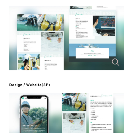
一部をご紹介します
教育
ブックマークしたサイト
インフラ関連
広告・メディア・放送
不動産
農林・水産
Design / Website(SP)
すべて
（624件）
金融・保険業
コーポレート・企業サイト
（278件）
ブランドサイト・サービスサイト
（85件）
その他サービス業
求人・採用サイト
（61件）
物流・運送
ECサイト（オンラインショップ）
（43件）