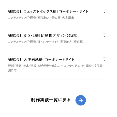
株式会社ウェイストボックス様｜コーポレートサイト
Nominee
コンサルティング・調査
東海地方
愛知県
名古屋市
株式会社B・S・L様｜印刷物デザイン（名刺）
コンサルティング・調査
IT・インターネット
関東地方
東京都
株式会社大洋画地様｜コーポレートサイト
建設・建築
土木・建設
総合建設・ゼネコン
コンサルティング・調査
埼玉県
川口市
制作実績一覧に戻る