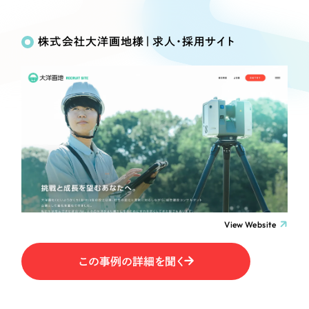
Works
絞り込み検
Webサイト制作
選ばれる理由
Search
索
コーポレートサイト制作
株式会社大洋画地様｜求人・採用サイト
採用サイト制作
サービス
制作内容
ECサイト制作
Service
ブランドサイト制作
コーポレート・企業サイト
サービス紹介
ブランディング支援
一過性の広告に頼らず、
「仕組み」と「ノウハウ」
制作実績
ブランドサイト・サービスサイト
を残す資産型DX支援をご提供します
すべて
（624件）
求人・採用サイト
コーポレート・企業サイト
（278件）
ブランドサイト・サービスサイト
（85件）
View Website
ECサイト（オンラインショップ）
求人・採用サイト
（61件）
この事例の詳細を聞く
ECサイト（オンラインショップ）
ポータルサイト・メディアサイト
（43件）
ポータルサイト・メディアサイト
（39件）
LP（ランディングページ）