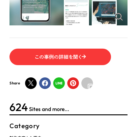
ポータルサイト・メディアサイト
（39件）
NPO・一般社団法人
LP（ランディングページ）
（28件）
キャンペーン・プロモーションサイト
（12件）
人材サービス
ブランディング（ロゴ・印刷物）
（90件）
その他
その他
（1件）
色
この事例の詳細を聞く
お客様インタビュー
ホワイト・白色
Share
グレー・黒色
624
Sites and more...
ベージュ・茶色
Category
レッド・赤色