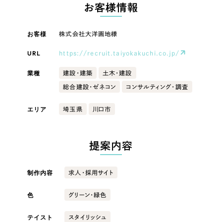
LP（ランディングページ）
（28件）
お客様情報
マーケティングDX支援
キャンペーン・プロモーションサイト
（12件）
キャンペーン・プロモーション
お客様
株式会社大洋画地様
Webサイト制作
ブランディング（ロゴ・印刷物）
（90件）
サイト
その他
（1件）
URL
https://recruit.taiyokakuchi.co.jp/
コーポレートサイト制作
ブランディング（ロゴ・印刷物）
オプションサービス
業種
建設・建築
土木・建設
採用サイト制作
総合建設・ゼネコン
コンサルティング・調査
お客様インタビュー
その他
ECサイト制作
エリア
埼玉県
川口市
業種
Outsourcing
ブランドサイト制作
?
よくある質問
提案内容
アウトソーシング（代行支援）
製造業
リープ・プロジェクト
制作内容
求人・採用サイト
「反響強化」を目的としたマーケティング代行
リープ・プロジェクト
建設・建築
／
マーケティング代行
リープ・リクルーティング
SEO対策によるアクセス獲得、反響獲得などの"Webマーケティング"から、
色
グリーン・緑色
ライン領域のマーケティングまでまるっと代行
「採用強化」を目的とした採用業務代行
卸売・小売
テイスト
スタイリッシュ