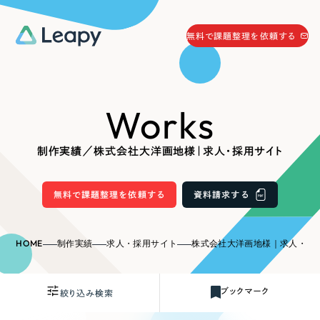
058-215-0066
無料で課題整理を依頼する
24時間受付
無料で課題整理を依頼する
Works
資料請求
する
資料請求する
制作実績／株式会社大洋画地様｜求人・採用サイト
無料で課題整理を依頼
する
Company
無料で課題整理を依頼する
資料請求する
会社情報
採用情報
HOME
制作実績
求人・採用サイト
株式会社大洋画地様｜求人・採
Web Produce
お役立ち情報
ブックマーク
絞り込み検索
リーピーが選ばれる理由
会社概要