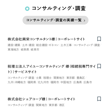
コンサルティング・調査
コンサルティング・調査の実績一覧
株式会社興栄コンサルタント様｜コーポレートサイト
建設・建築
土木・建設
総合建設・ゼネコン
土木工事
コンサルティング・調査
東海地方
岐阜県
岐阜市
税理士法人アイユーコンサルティング 様（相続税専門サイ
ト）｜サービスサイト
コンサルティング・調査
士業
税理士
関東地方
東京都
豊島区
九州・沖縄地方
福岡県
北九州市
福岡市
中国地方
広島県
広島市
株式会社シェアコープ様｜コーポレートサイト
Nominee
コンサルティング・調査
関東地方
東京都
港区