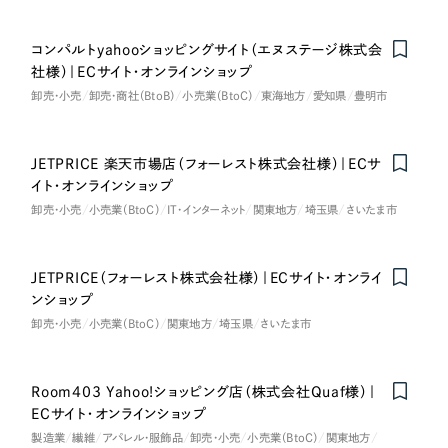
コンパルトyahooショッピングサイト（エヌステージ株式会
社様）｜ECサイト・オンラインショップ
卸売・小売
卸売・商社（BtoB）
小売業（BtoC）
東海地方
愛知県
豊明市
JETPRICE 楽天市場店（フォーレスト株式会社様）｜ECサ
イト・オンラインショップ
卸売・小売
小売業（BtoC）
IT・インターネット
関東地方
埼玉県
さいたま市
JETPRICE（フォーレスト株式会社様）｜ECサイト・オンライ
ンショップ
卸売・小売
小売業（BtoC）
関東地方
埼玉県
さいたま市
Room403 Yahoo!ショッピング店（株式会社Quaf様）｜
ECサイト・オンラインショップ
製造業
繊維
アパレル・服飾品
卸売・小売
小売業（BtoC）
関東地方