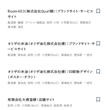
一部をご紹介します
教育
Room403（株式会社Quaf様）｜ブランドサイト・サービス
ブックマークしたサイト
サイト
インフラ関連
製造業
繊維
アパレル・服飾品
卸売・小売
小売業（BtoC）
関東地方
東京都
港区
広告・メディア・放送
オリザの米油（オリザ油化株式会社様）｜ブランドサイト・サ
不動産
ービスサイト
製造業
食料品
卸売・小売
小売業（BtoC）
東海地方
愛知県
一宮市
農林・水産
すべて
（624件）
オリザの米油（オリザ油化株式会社様）｜印刷物デザイン
金融・保険業
（ポスター・チラシ）
コーポレート・企業サイト
（278件）
製造業
食料品
卸売・小売
小売業（BtoC）
東海地方
愛知県
一宮市
ブランドサイト・サービスサイト
（85件）
その他サービス業
求人・採用サイト
（61件）
有限会社大佛堂様｜店舗サイト
物流・運送
ECサイト（オンラインショップ）
（43件）
卸売・小売
小売業（BtoC）
東海地方
岐阜県
岐阜市