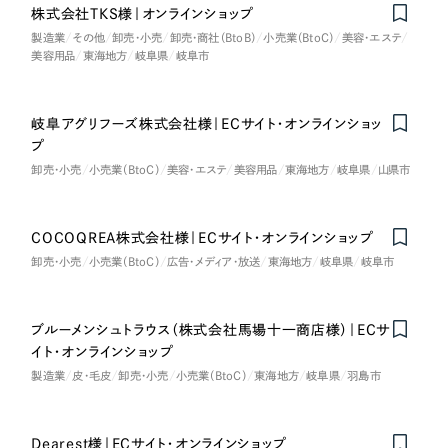
株式会社TKS様｜オンラインショップ
オレンジ・橙色
製造業
その他
卸売・小売
卸売・商社（BtoB）
小売業（BtoC）
美容・エステ
美容用品
東海地方
岐阜県
岐阜市
イエロー・黄色
岐阜アグリフーズ株式会社様｜ECサイト・オンラインショッ
グリーン・緑色
プ
卸売・小売
小売業（BtoC）
美容・エステ
美容用品
東海地方
岐阜県
山県市
ブルー・青色
COCOQREA株式会社様｜ECサイト・オンラインショップ
パープル・紫色
卸売・小売
小売業（BtoC）
広告・メディア・放送
東海地方
岐阜県
岐阜市
ピンク・桃色
ブルーメンシュトラウス（株式会社馬場十一商店様）｜ECサ
Nominee
イト・オンラインショップ
カラフル・多色
製造業
皮・毛皮
卸売・小売
小売業（BtoC）
東海地方
岐阜県
羽島市
その他
Dearest様｜ECサイト・オンラインショップ