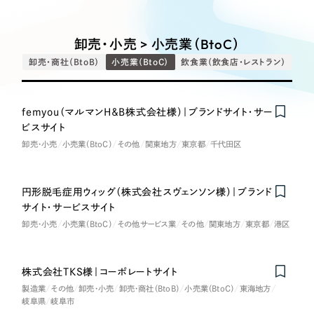
Works
絞り込み検
Webサイト制作
選ばれる理由
Search
索
コーポレートサイト制作
卸売・小売 > 小売業（BtoC）
採用サイト制作
サービス
卸売・商社（BtoB）
小売業（BtoC）
飲食業（飲食店・レストラン）
制作内容
ECサイト制作
Service
ブランドサイト制作
femyou（マルマンH＆B株式会社様）｜ブランドサイト・サー
Nominee
コーポレート・企業サイト
サービス紹介
ブランディング支援
ビスサイト
卸売・小売
小売業（BtoC）
その他
関東地方
東京都
千代田区
一過性の広告に頼らず、
「仕組み」と「ノウハウ」
制作実績
ブランドサイト・サービスサイト
を残す資産型DX支援をご提供します
すべて
（624件）
円形脱毛症用ウィッグ（株式会社スヴェンソン様）｜ブランド
求人・採用サイト
コーポレート・企業サイト
（278件）
サイト・サービスサイト
ブランドサイト・サービスサイト
卸売・小売
小売業（BtoC）
その他サービス業
その他
関東地方
東京都
港区
（85件）
ECサイト（オンラインショップ）
求人・採用サイト
（61件）
ECサイト（オンラインショップ）
株式会社TKS様｜コーポレートサイト
ポータルサイト・メディアサイト
（43件）
製造業
その他
卸売・小売
卸売・商社（BtoB）
小売業（BtoC）
東海地方
ポータルサイト・メディアサイト
（39件）
岐阜県
岐阜市
LP（ランディングページ）