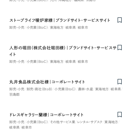
採用DX支援
その他のサービス
医療・福祉
リープ・リクルーティング
／
採用業務代行
ストーブライフ暖炉家様｜ブランドサイト・サービスサイト
プライバシーポリシー
情報セキュリティ方針
求人票作成・面接など各種業務代行、採用の仕組み作り支援
コンサルティング・調査
卸売・小売
小売業（BtoC）
東海地方
岐阜県
岐阜市
AI倫理ポリシー
クッキーポリシー
サイトマップ
リープ・キャリア
／
人材紹介サービス
ウェブアクセシビリティ方針
完全成功報酬型のスカウト型ハイクラス人材紹介（岐阜・愛知）
観光・レジャー
人形の堀田（株式会社堀田様）｜ブランドサイト・サービスサ
カイゼンDX支援
イト
人材紹介・派遣
卸売・小売
小売業（BtoC）
東海地方
岐阜県
岐阜市
Pace
／
クラウド型工数管理ツール
日報ツールで案件ごとの営業利益をリアルタイムに可視化
士業
丸井食品株式会社様｜コーポレートサイト
卸売・小売
卸売・商社（BtoB）
小売業（BtoC）
農林・水産
東海地方
岐阜県
自治体・官公庁
制作実績
羽島郡
Works
美容・エステ
ドレスギャラリー蘭様｜コーポレートサイト
制作実績
卸売・小売
小売業（BtoC）
その他サービス業
レンタル・サブスク
東海地方
IT・インターネット
岐阜県
岐阜市
全国1,400社以上の支援実績の中から
実績の