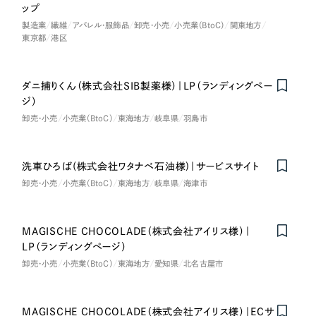
ップ
製造業
繊維
アパレル・服飾品
卸売・小売
小売業（BtoC）
関東地方
東京都
港区
ダニ捕りくん（株式会社SIB製薬様）｜LP（ランディングペー
ジ）
卸売・小売
小売業（BtoC）
東海地方
岐阜県
羽島市
洗車ひろば(株式会社ワタナベ石油様)｜サービスサイト
卸売・小売
小売業（BtoC）
東海地方
岐阜県
海津市
MAGISCHE CHOCOLADE（株式会社アイリス様）｜
Nominee
LP（ランディングページ）
卸売・小売
小売業（BtoC）
東海地方
愛知県
北名古屋市
MAGISCHE CHOCOLADE（株式会社アイリス様）｜ECサ