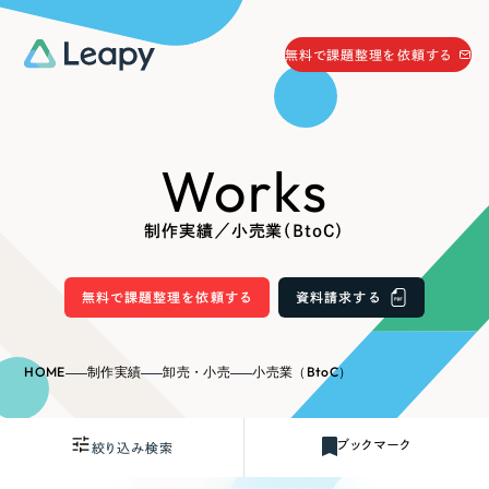
058-215-0066
無料で課題整理を依頼する
24時間受付
無料で課題整理を依頼する
Works
資料請求
する
資料請求する
制作実績／小売業（BtoC）
無料で課題整理を依頼
する
Company
無料で課題整理を依頼する
資料請求する
会社情報
採用情報
HOME
制作実績
卸売・小売
小売業（BtoC）
Web Produce
お役立ち情報
ブックマーク
絞り込み検索
リーピーが選ばれる理由
会社概要