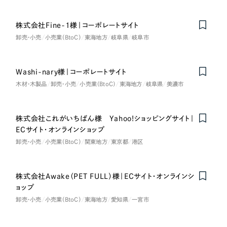
ポータルサイト・メディアサイト
（39件）
NPO・一般社団法人
LP（ランディングページ）
（28件）
株式会社Fine-1様｜コーポレートサイト
キャンペーン・プロモーションサイト
（12件）
卸売・小売
小売業（BtoC）
東海地方
岐阜県
岐阜市
人材サービス
ブランディング（ロゴ・印刷物）
（90件）
その他
その他
（1件）
Washi-nary様｜コーポレートサイト
木材・木製品
卸売・小売
小売業（BtoC）
東海地方
岐阜県
美濃市
色
お客様インタビュー
株式会社これがいちばん様 Yahoo!ショッピングサイト｜
ホワイト・白色
ECサイト・オンラインショップ
卸売・小売
小売業（BtoC）
関東地方
東京都
港区
グレー・黒色
株式会社Awake（PET FULL）様｜ECサイト・オンラインシ
ベージュ・茶色
ョップ
卸売・小売
小売業（BtoC）
東海地方
愛知県
一宮市
レッド・赤色