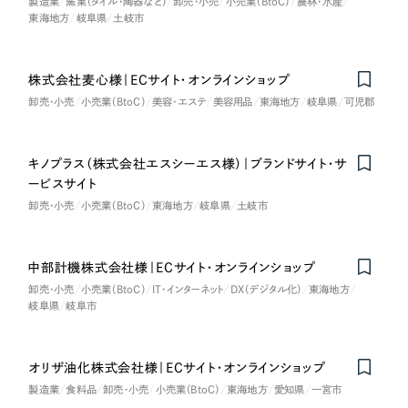
製造業
窯業（タイル・陶器など）
卸売・小売
小売業（BtoC）
農林・水産
東海地方
岐阜県
土岐市
株式会社麦心様｜ECサイト・オンラインショップ
卸売・小売
小売業（BtoC）
美容・エステ
美容用品
東海地方
岐阜県
可児郡
キノプラス（株式会社エスシーエス様）｜ブランドサイト・サ
ービスサイト
卸売・小売
小売業（BtoC）
東海地方
岐阜県
土岐市
中部計機株式会社様｜ECサイト・オンラインショップ
卸売・小売
小売業（BtoC）
IT・インターネット
DX（デジタル化）
東海地方
岐阜県
岐阜市
オリザ油化株式会社様｜ECサイト・オンラインショップ
製造業
食料品
卸売・小売
小売業（BtoC）
東海地方
愛知県
一宮市