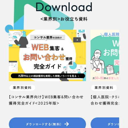
Download
＜業界別＞お役立ち資料
業界別資料
業界別資料
【コンサル業界向け】WEB集客＆問い合わせ
【個人医院・クリニッ
獲得完全ガイド＜2025年版＞
合わせ獲得完全ガイド
ダウンロードする（無料）
ダウンロード