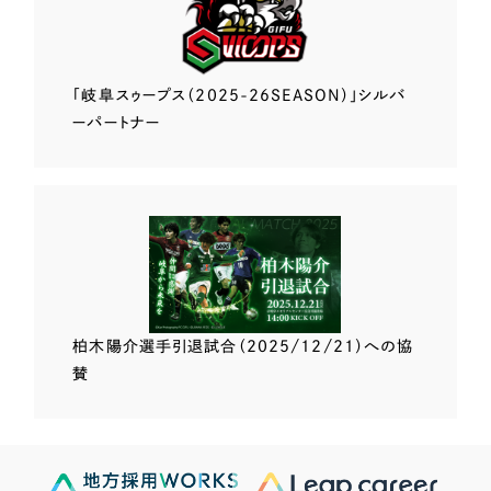
「岐阜スゥープス
（2025-26SEASON）」
シルバ
ーパートナー
柏木陽介選手
引退試合（2025/12/21）
への協
賛