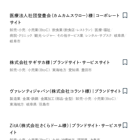
LP（ランディングページ）
（28件）
マーケティングDX支援
キャンペーン・プロモーションサイト
（12件）
医療法人社団登豊会（カムカムスワロー）様｜コーポレート
キャンペーン・プロモーション
Webサイト制作
ブランディング（ロゴ・印刷物）
サイト
（90件）
サイト
卸売・小売
小売業（BtoC）
飲食業（飲食店・レストラン）
医療・福祉
その他
（1件）
コーポレートサイト制作
病院・クリニック
観光・レジャー
その他サービス業
レンタル・サブスク
岐阜県
ブランディング（ロゴ・印刷物）
岐阜市
オプションサービス
採用サイト制作
お客様インタビュー
その他
株式会社サギサカ様｜ブランドサイト・サービスサイト
ECサイト制作
卸売・小売
小売業（BtoC）
東海地方
愛知県
豊田市
業種
Outsourcing
ブランドサイト制作
?
よくある質問
ヴァレンティジャパン（株式会社コラント様）｜ブランドサイト
アウトソーシング（代行支援）
製造業
製造業
金属・鉄鋼
金属加工（部品・金型）
卸売・小売
小売業（BtoC）
リープ・プロジェクト
東海地方
岐阜県
羽島市
「反響強化」を目的としたマーケティング代行
リープ・プロジェクト
建設・建築
／
マーケティング代行
リープ・リクルーティング
SEO対策によるアクセス獲得、反響獲得などの"Webマーケティング"から、
ZitA（株式会社さくらドーム様）｜ブランドサイト・サービスサ
ライン領域のマーケティングまでまるっと代行
「採用強化」を目的とした採用業務代行
卸売・小売
イト
卸売・小売
小売業（BtoC）
九州・沖縄地方
福岡県
糸島市