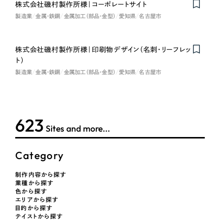
LP（ランディングページ）
（28件）
株式会社磯村製作所様｜コーポレートサイト
マーケティングDX支援
製造業
金属・鉄鋼
金属加工（部品・金型）
愛知県
名古屋市
キャンペーン・プロモーションサイト
（12件）
キャンペーン・プロモーション
Webサイト制作
ブランディング（ロゴ・印刷物）
（90件）
サイト
株式会社磯村製作所様｜印刷物デザイン（名刺・リーフレッ
その他
（1件）
コーポレートサイト制作
ト）
ブランディング（ロゴ・印刷物）
オプションサービス
製造業
金属・鉄鋼
金属加工（部品・金型）
愛知県
名古屋市
採用サイト制作
お客様インタビュー
その他
ECサイト制作
業種
Outsourcing
624
ブランドサイト制作
Sites and more...
?
よくある質問
アウトソーシング（代行支援）
製造業
Category
リープ・プロジェクト
「反響強化」を目的としたマーケティング代行
制作内容から探す
リープ・プロジェクト
建設・建築
／
マーケティング代行
業種から探す
リープ・リクルーティング
SEO対策によるアクセス獲得、反響獲得などの"Webマーケティング"から、
色から探す
ライン領域のマーケティングまでまるっと代行
エリアから探す
「採用強化」を目的とした採用業務代行
卸売・小売
目的から探す
テイストから探す