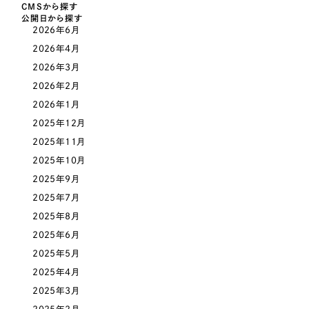
採用DX支援
その他のサービス
CMSから探す
公開日から探す
医療・福祉
2026年6月
リープ・リクルーティング
／
採用業務代行
2026年4月
プライバシーポリシー
情報セキュリティ方針
求人票作成・面接など各種業務代行、採用の仕組み作り支援
コンサルティング・調査
2026年3月
AI倫理ポリシー
クッキーポリシー
サイトマップ
リープ・キャリア
／
人材紹介サービス
ウェブアクセシビリティ方針
2026年2月
完全成功報酬型のスカウト型ハイクラス人材紹介（岐阜・愛知）
観光・レジャー
2026年1月
カイゼンDX支援
2025年12月
人材紹介・派遣
2025年11月
Pace
／
クラウド型工数管理ツール
2025年10月
日報ツールで案件ごとの営業利益をリアルタイムに可視化
士業
2025年9月
2025年7月
自治体・官公庁
制作実績
2025年8月
2025年6月
Works
美容・エステ
2025年5月
2025年4月
制作実績
IT・インターネット
2025年3月
全国1,400社以上の支援実績の中から
実績の