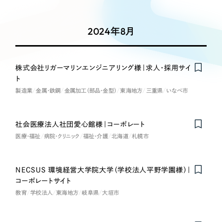
Works
絞り込み検
Webサイト制作
選ばれる理由
Search
索
コーポレートサイト制作
2024年8月
採用サイト制作
サービス
制作内容
ECサイト制作
Service
株式会社リガーマリンエンジニアリング様｜求人・採用サイ
Nominee
ブランドサイト制作
ト
コーポレート・企業サイト
サービス紹介
ブランディング支援
製造業
金属・鉄鋼
金属加工（部品・金型）
東海地方
三重県
いなべ市
一過性の広告に頼らず、
「仕組み」と「ノウハウ」
制作実績
ブランドサイト・サービスサイト
を残す資産型DX支援をご提供します
社会医療法人社団愛心館様｜コーポレート
すべて
（624件）
医療・福祉
病院・クリニック
福祉・介護
北海道
札幌市
求人・採用サイト
コーポレート・企業サイト
（278件）
ブランドサイト・サービスサイト
（85件）
ECサイト（オンラインショップ）
NECSUS 環境経営大学院大学（学校法人平野学園様）｜
求人・採用サイト
（61件）
コーポレートサイト
ECサイト（オンラインショップ）
ポータルサイト・メディアサイト
（43件）
教育
学校法人
東海地方
岐阜県
大垣市
ポータルサイト・メディアサイト
（39件）
LP（ランディングページ）