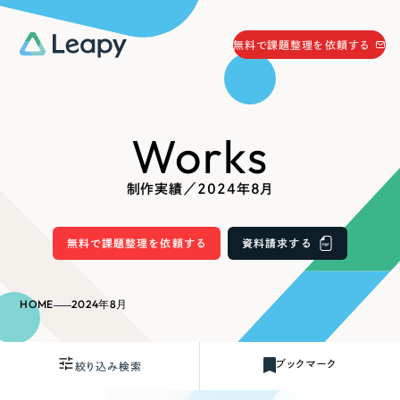
058-215-0066
無料で課題整理を依頼する
24時間受付
無料で課題整理を依頼する
Works
資料請求
する
資料請求する
制作実績／2024年8月
無料で課題整理を依頼
する
Company
無料で課題整理を依頼する
資料請求する
会社情報
採用情報
HOME
2024年8月
Web Produce
お役立ち情報
ブックマーク
絞り込み検索
リーピーが選ばれる理由
会社概要