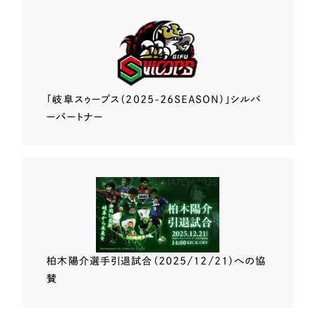
「岐阜スゥープス
（2025-26SEASON）」
シルバ
ーパートナー
柏木陽介選手
引退試合（2025/12/21）
への協
賛