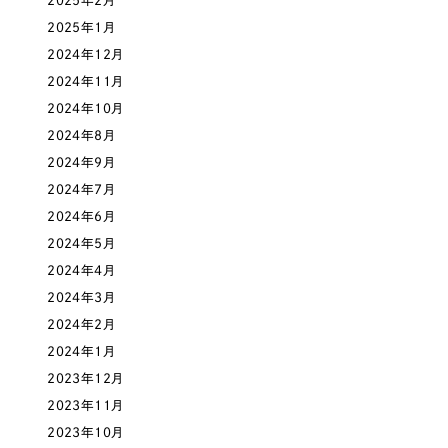
2025年2月
一部をご紹介します
教育
2025年1月
2024年12月
ブックマークしたサイト
インフラ関連
2024年11月
2024年10月
広告・メディア・放送
2024年8月
2024年9月
2024年7月
不動産
2024年6月
2024年5月
農林・水産
2024年4月
すべて
（624件）
2024年3月
金融・保険業
コーポレート・企業サイト
（278件）
2024年2月
ブランドサイト・サービスサイト
2024年1月
（85件）
その他サービス業
2023年12月
求人・採用サイト
（61件）
2023年11月
物流・運送
ECサイト（オンラインショップ）
（43件）
2023年10月