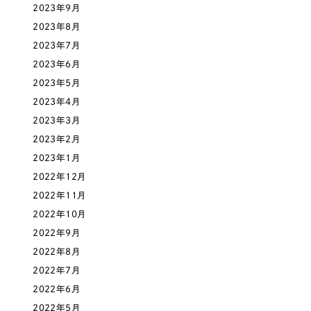
ポータルサイト・メディアサイト
（39件）
2023年9月
NPO・一般社団法人
LP（ランディングページ）
（28件）
2023年8月
キャンペーン・プロモーションサイト
2023年7月
（12件）
人材サービス
2023年6月
ブランディング（ロゴ・印刷物）
（90件）
2023年5月
その他
その他
（1件）
2023年4月
2023年3月
色
お客様インタビュー
2023年2月
2023年1月
ホワイト・白色
2022年12月
2022年11月
2022年10月
グレー・黒色
2022年9月
2022年8月
ベージュ・茶色
2022年7月
2022年6月
レッド・赤色
2022年5月