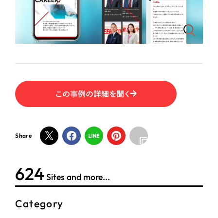
ポータルサイト・メディアサイト
（39件）
LP（ランディングページ）
（28件）
NPO・一般社団法人
キャンペーン・プロモーションサイト
（12件）
ブランディング（ロゴ・印刷物）
人材サービス
（90件）
その他
（1件）
その他
この事例の詳細を聞く
お客様インタビュー
色
ホワイト・白色
Share
グレー・黒色
624
Sites and more...
ベージュ・茶色
Category
レッド・赤色