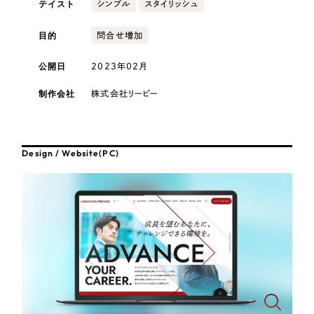
テイスト
採用DX支援
シンプル
スタイリッシュ
その他のサービス
医療・福祉
リープ・リクルーティング
目的
問合せ増加
／
採用業務代行
プライバシーポリシー
情報セキュリティ方針
求人票作成・面接など各種業務代行、採用の仕組み作り支援
公開日
2023年02月
AI倫理ポリシー
クッキーポリシー
サイトマップ
リープ・キャリア
コンサルティング・調査
／
人材紹介サービス
ウェブアクセシビリティ方針
完全成功報酬型のスカウト型ハイクラス人材紹介（岐阜・愛知）
制作会社
株式会社リーピー
観光・レジャー
カイゼンDX支援
人材紹介・派遣
Design / Website(PC)
Pace
／
クラウド型工数管理ツール
日報ツールで案件ごとの営業利益をリアルタイムに可視化
士業
制作実績
自治体・官公庁
Works
美容・エステ
制作実績
IT・インターネット
全国1,400社以上の支援実績の中から
実績の