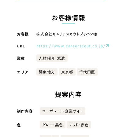
LP（ランディングページ）
（28件）
マーケティングDX支援
LP（ランディングページ）
キャンペーン・プロモーションサイト
（12件）
お客様情報
Webサイト制作
ブランディング（ロゴ・印刷物）
キャンペーン・プロモーション
（90件）
サイト
その他
（1件）
お客様
株式会社キャリアスカウトジャパン様
コーポレートサイト制作
オプションサービス
URL
https://www.careerscout.co.jp/
ブランディング（ロゴ・印刷物）
採用サイト制作
お客様インタビュー
業種
人材紹介・派遣
ECサイト制作
その他
エリア
関東地方
東京都
千代田区
Outsourcing
ブランドサイト制作
業種
?
よくある質問
アウトソーシング（代行支援）
提案内容
リープ・プロジェクト
製造業
「反響強化」を目的としたマーケティング代行
リープ・プロジェクト
制作内容
コーポレート・企業サイト
／
マーケティング代行
建設・建築
リープ・リクルーティング
SEO対策によるアクセス獲得、反響獲得などの"Webマーケティング"から、
ライン領域のマーケティングまでまるっと代行
色
グレー・黒色
レッド・赤色
「採用強化」を目的とした採用業務代行
卸売・小売