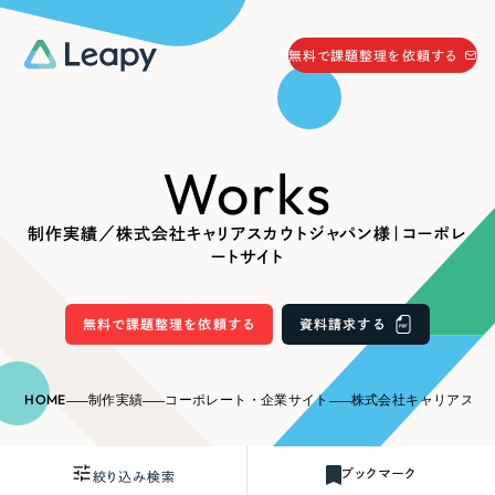
058-215-0066
無料で課題整理を依頼する
24時間受付
無料で課題整理を依頼する
Works
資料請求
する
資料請求する
制作実績／株式会社キャリアスカウトジャパン様｜コーポレ
無料で課題整理を依頼
する
ートサイト
Company
無料で課題整理を依頼する
資料請求する
会社情報
採用情報
Web Produce
HOME
制作実績
コーポレート・企業サイト
株式会社キャリアスカウトジャ
お役立ち情報
リーピーが選ばれる理由
会社概要
ブックマーク
絞り込み検索