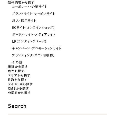
制作内容から探す
コーポレート・企業サイト
オレンジ・橙色
ブランドサイト・サービスサイト
求人・採用サイト
イエロー・黄色
ECサイト（オンラインショップ）
ポータルサイト・メディアサイト
グリーン・緑色
LP（ランディングページ）
キャンペーン・プロモーションサイト
ブランディング（ロゴ・印刷物）
ブルー・青色
その他
業種から探す
パープル・紫色
色から探す
エリアから探す
目的から探す
ピンク・桃色
テイストから探す
CMSから探す
公開日から探す
カラフル・多色
Search
その他