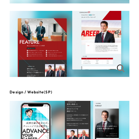
一部をご紹介します
教育
ブックマークしたサイト
インフラ関連
広告・メディア・放送
不動産
農林・水産
すべて
（624件）
Design / Website(SP)
コーポレート・企業サイト
（278件）
金融・保険業
ブランドサイト・サービスサイト
（85件）
その他サービス業
求人・採用サイト
（61件）
ECサイト（オンラインショップ）
（43件）
物流・運送