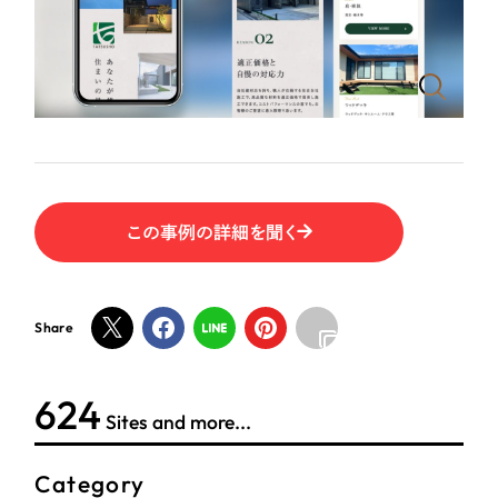
ポータルサイト・メディアサイト
（39件）
NPO・一般社団法人
LP（ランディングページ）
（28件）
キャンペーン・プロモーションサイト
（12件）
人材サービス
ブランディング（ロゴ・印刷物）
（90件）
その他
その他
（1件）
色
お客様インタビュー
この事例の詳細を聞く
ホワイト・白色
Share
グレー・黒色
624
ベージュ・茶色
Sites and more...
レッド・赤色
Category