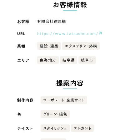
LP（ランディングページ）
（28件）
お客様情報
マーケティングDX支援
キャンペーン・プロモーションサイト
（12件）
キャンペーン・プロモーション
お客様
有限会社達匠様
Webサイト制作
ブランディング（ロゴ・印刷物）
（90件）
サイト
その他
（1件）
URL
https://www.tatsusho.com/
コーポレートサイト制作
ブランディング（ロゴ・印刷物）
オプションサービス
業種
建設・建築
エクステリア・外構
採用サイト制作
お客様インタビュー
その他
エリア
東海地方
岐阜県
岐阜市
ECサイト制作
業種
Outsourcing
ブランドサイト制作
提案内容
?
よくある質問
アウトソーシング（代行支援）
製造業
制作内容
コーポレート・企業サイト
リープ・プロジェクト
「反響強化」を目的としたマーケティング代行
リープ・プロジェクト
色
建設・建築
／
マーケティング代行
グリーン・緑色
リープ・リクルーティング
SEO対策によるアクセス獲得、反響獲得などの"Webマーケティング"から、
ライン領域のマーケティングまでまるっと代行
テイスト
スタイリッシュ
エレガント
「採用強化」を目的とした採用業務代行
卸売・小売