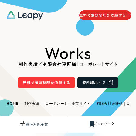
058-215-0066
無料で課題整理を依頼する
24時間受付
無料で課題整理を依頼する
Works
資料請求
する
資料請求する
制作実績／有限会社達匠様｜コーポレートサイト
無料で課題整理を依頼
する
Company
無料で課題整理を依頼する
資料請求する
会社情報
採用情報
HOME
制作実績
コーポレート・企業サイト
有限会社達匠様｜コー
Web Produce
お役立ち情報
ブックマーク
絞り込み検索
リーピーが選ばれる理由
会社概要