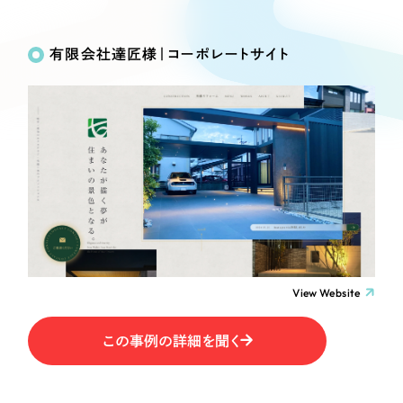
Works
絞り込み検
Webサイト制作
選ばれる理由
Search
索
コーポレートサイト制作
有限会社達匠様｜コーポレートサイト
採用サイト制作
サービス
制作内容
ECサイト制作
Service
ブランドサイト制作
コーポレート・企業サイト
サービス紹介
ブランディング支援
一過性の広告に頼らず、
「仕組み」と「ノウハウ」
制作実績
ブランドサイト・サービスサイト
を残す資産型DX支援をご提供します
すべて
（624件）
求人・採用サイト
コーポレート・企業サイト
（278件）
ブランドサイト・サービスサイト
（85件）
View Website
ECサイト（オンラインショップ）
求人・採用サイト
（61件）
この事例の詳細を聞く
ECサイト（オンラインショップ）
ポータルサイト・メディアサイト
（43件）
ポータルサイト・メディアサイト
（39件）
LP（ランディングページ）