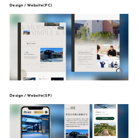
一部をご紹介します
Design / Website(PC)
教育
ブックマークしたサイト
インフラ関連
広告・メディア・放送
不動産
農林・水産
すべて
（624件）
金融・保険業
Design / Website(SP)
コーポレート・企業サイト
（278件）
ブランドサイト・サービスサイト
（85件）
その他サービス業
求人・採用サイト
（61件）
物流・運送
ECサイト（オンラインショップ）
（43件）