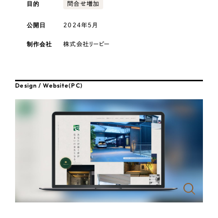
採用DX支援
目的
その他のサービス
問合せ増加
医療・福祉
リープ・リクルーティング
公開日
2024年5月
／
採用業務代行
プライバシーポリシー
情報セキュリティ方針
求人票作成・面接など各種業務代行、採用の仕組み作り支援
コンサルティング・調査
制作会社
株式会社リーピー
AI倫理ポリシー
クッキーポリシー
サイトマップ
リープ・キャリア
／
人材紹介サービス
ウェブアクセシビリティ方針
完全成功報酬型のスカウト型ハイクラス人材紹介（岐阜・愛知）
観光・レジャー
Design / Website(PC)
カイゼンDX支援
人材紹介・派遣
Pace
／
クラウド型工数管理ツール
日報ツールで案件ごとの営業利益をリアルタイムに可視化
士業
自治体・官公庁
制作実績
Works
美容・エステ
制作実績
IT・インターネット
全国1,400社以上の支援実績の中から
実績の