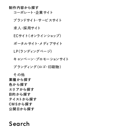
制作内容から探す
オレンジ・橙色
コーポレート・企業サイト
ブランドサイト・サービスサイト
イエロー・黄色
求人・採用サイト
ECサイト（オンラインショップ）
グリーン・緑色
ポータルサイト・メディアサイト
LP（ランディングページ）
ブルー・青色
キャンペーン・プロモーションサイト
ブランディング（ロゴ・印刷物）
パープル・紫色
その他
業種から探す
色から探す
ピンク・桃色
エリアから探す
目的から探す
テイストから探す
CMSから探す
カラフル・多色
公開日から探す
その他
Search