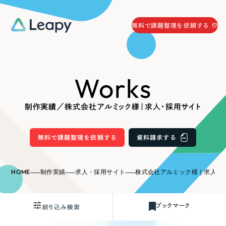
058-215-0066
無料で課題整理を依頼する
24時間受付
無料で課題整理を依頼する
Works
資料請求
する
資料請求する
制作実績／株式会社アルミック様｜求人・採用サイト
無料で課題整理を依頼
する
Company
無料で課題整理を依頼する
資料請求する
会社情報
採用情報
HOME
制作実績
求人・採用サイト
株式会社アルミック様｜求人・
Web Produce
お役立ち情報
ブックマーク
絞り込み検索
リーピーが選ばれる理由
会社概要