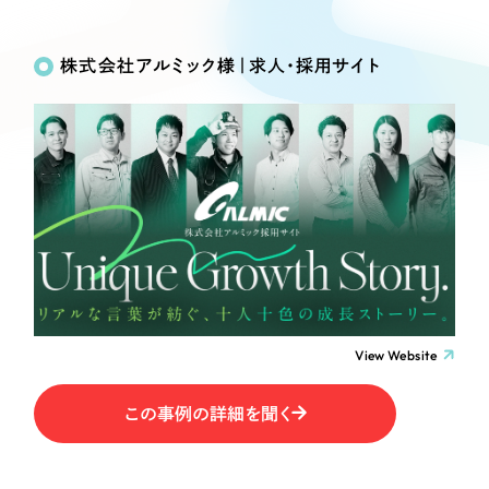
Works
絞り込み検
Webサイト制作
選ばれる理由
Search
索
コーポレートサイト制作
株式会社アルミック様｜求人・採用サイト
採用サイト制作
サービス
制作内容
ECサイト制作
Service
ブランドサイト制作
コーポレート・企業サイト
サービス紹介
ブランディング支援
一過性の広告に頼らず、
「仕組み」と「ノウハウ」
制作実績
ブランドサイト・サービスサイト
を残す資産型DX支援をご提供します
すべて
（624件）
求人・採用サイト
コーポレート・企業サイト
（278件）
ブランドサイト・サービスサイト
（85件）
View Website
ECサイト（オンラインショップ）
求人・採用サイト
（61件）
この事例の詳細を聞く
ECサイト（オンラインショップ）
ポータルサイト・メディアサイト
（43件）
ポータルサイト・メディアサイト
（39件）
LP（ランディングページ）