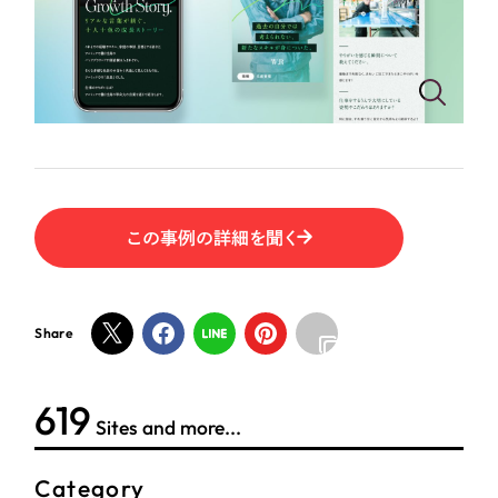
ポータルサイト・メディアサイト
（39件）
NPO・一般社団法人
LP（ランディングページ）
（28件）
キャンペーン・プロモーションサイト
（12件）
人材サービス
ブランディング（ロゴ・印刷物）
（90件）
その他
その他
（1件）
色
お客様インタビュー
この事例の詳細を聞く
ホワイト・白色
Share
グレー・黒色
624
ベージュ・茶色
Sites and more...
レッド・赤色
Category