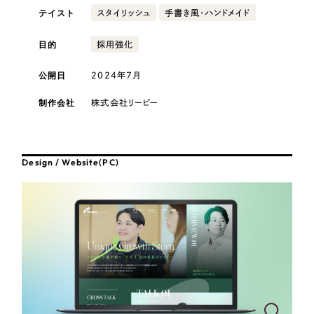
採用DX支援
その他のサービス
テイスト
スタイリッシュ
手書き風・ハンドメイド
医療・福祉
リープ・リクルーティング
／
採用業務代行
目的
採用強化
プライバシーポリシー
情報セキュリティ方針
求人票作成・面接など各種業務代行、採用の仕組み作り支援
コンサルティング・調査
AI倫理ポリシー
クッキーポリシー
サイトマップ
リープ・キャリア
／
人材紹介サービス
公開日
2024年7月
ウェブアクセシビリティ方針
完全成功報酬型のスカウト型ハイクラス人材紹介（岐阜・愛知）
観光・レジャー
制作会社
株式会社リーピー
カイゼンDX支援
人材紹介・派遣
Pace
／
クラウド型工数管理ツール
Design / Website(PC)
日報ツールで案件ごとの営業利益をリアルタイムに可視化
士業
自治体・官公庁
制作実績
Works
美容・エステ
制作実績
IT・インターネット
全国1,400社以上の支援実績の中から
実績の