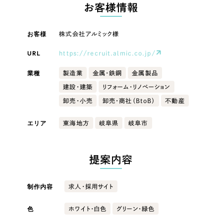
LP（ランディングページ）
（28件）
お客様情報
マーケティングDX支援
キャンペーン・プロモーションサイト
（12件）
キャンペーン・プロモーション
お客様
株式会社アルミック様
Webサイト制作
ブランディング（ロゴ・印刷物）
（90件）
サイト
その他
（1件）
URL
https://recruit.almic.co.jp/
コーポレートサイト制作
ブランディング（ロゴ・印刷物）
オプションサービス
業種
製造業
金属・鉄鋼
金属製品
採用サイト制作
建設・建築
リフォーム・リノベーション
お客様インタビュー
その他
ECサイト制作
卸売・小売
卸売・商社（BtoB）
不動産
業種
Outsourcing
ブランドサイト制作
エリア
東海地方
岐阜県
岐阜市
?
よくある質問
アウトソーシング（代行支援）
製造業
提案内容
リープ・プロジェクト
「反響強化」を目的としたマーケティング代行
リープ・プロジェクト
建設・建築
／
マーケティング代行
制作内容
求人・採用サイト
リープ・リクルーティング
SEO対策によるアクセス獲得、反響獲得などの"Webマーケティング"から、
ライン領域のマーケティングまでまるっと代行
「採用強化」を目的とした採用業務代行
卸売・小売
色
ホワイト・白色
グリーン・緑色