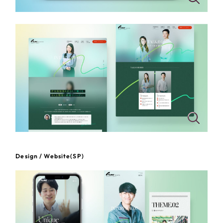
一部をご紹介します
教育
ブックマークしたサイト
インフラ関連
広告・メディア・放送
不動産
農林・水産
すべて
（624件）
金融・保険業
Design / Website(SP)
コーポレート・企業サイト
（278件）
ブランドサイト・サービスサイト
（85件）
その他サービス業
求人・採用サイト
（61件）
物流・運送
ECサイト（オンラインショップ）
（43件）