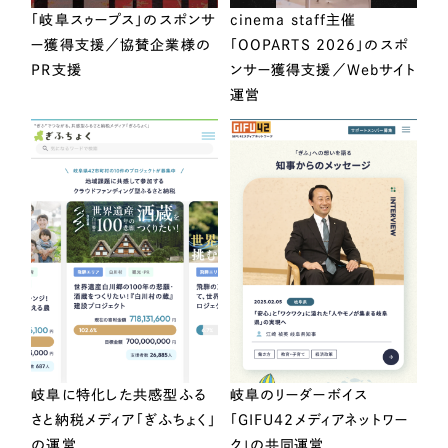
「岐阜スゥープス」のスポンサ
cinema staff主催
ー獲得支援／協賛企業様の
「OOPARTS 2026」のスポ
PR支援
ンサー獲得支援／Webサイト
運営
岐阜に特化した共感型ふる
岐阜のリーダーボイス
さと納税メディア「ぎふちょく」
「GIFU42メディアネットワー
の運営
ク」の共同運営