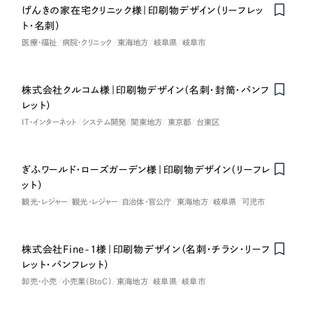
げんきの家在宅クリニック様｜印刷物デザイン（リーフレッ
オレンジ・橙色
ト・名刺）
医療・福祉
病院・クリニック
東海地方
岐阜県
岐阜市
イエロー・黄色
株式会社クルコム様｜印刷物デザイン（名刺・封筒・パンフ
グリーン・緑色
レット）
IT・インターネット
システム開発
関東地方
東京都
台東区
ブルー・青色
ぎふワールド・ローズガーデン様｜印刷物デザイン（リーフレ
パープル・紫色
ット）
観光・レジャー
観光・レジャー
自治体・官公庁
東海地方
岐阜県
可児市
ピンク・桃色
株式会社Fine-1様｜印刷物デザイン（名刺・チラシ・リーフ
カラフル・多色
レット・パンフレット）
卸売・小売
小売業（BtoC）
東海地方
岐阜県
岐阜市
その他