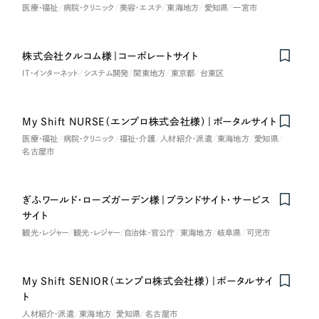
LP（ランディングページ）
（28件）
マーケティングDX支援
医療・福祉
病院・クリニック
美容・エステ
東海地方
愛知県
一宮市
キャンペーン・プロモーションサイト
（12件）
キャンペーン・プロモーション
Webサイト制作
ブランディング（ロゴ・印刷物）
（90件）
サイト
株式会社クルコム様｜コーポレートサイト
Nominee
その他
IT・インターネット
システム開発
関東地方
東京都
台東区
（1件）
コーポレートサイト制作
ブランディング（ロゴ・印刷物）
オプションサービス
採用サイト制作
My Shift NURSE（エンプロ株式会社様）｜ポータルサイト
お客様インタビュー
その他
医療・福祉
病院・クリニック
福祉・介護
人材紹介・派遣
東海地方
愛知県
ECサイト制作
名古屋市
業種
Outsourcing
ブランドサイト制作
ぎふワールド・ローズガーデン様｜ブランドサイト・サービス
?
よくある質問
アウトソーシング（代行支援）
サイト
製造業
観光・レジャー
観光・レジャー
自治体・官公庁
東海地方
岐阜県
可児市
リープ・プロジェクト
「反響強化」を目的としたマーケティング代行
リープ・プロジェクト
建設・建築
／
マーケティング代行
リープ・リクルーティング
SEO対策によるアクセス獲得、反響獲得などの"Webマーケティング"から、
My Shift SENIOR（エンプロ株式会社様）｜ポータルサイ
ライン領域のマーケティングまでまるっと代行
「採用強化」を目的とした採用業務代行
ト
卸売・小売
人材紹介・派遣
東海地方
愛知県
名古屋市