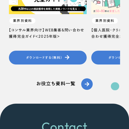
業界別資料
業界別資料
【コンサル業界向け】WEB集客＆問い合わせ
【個人医院・クリニッ
獲得完全ガイド＜2025年版＞
合わせ獲得完全ガイド
ダウンロードする（無料）
ダウンロード
お役立ち資料一覧
Contact