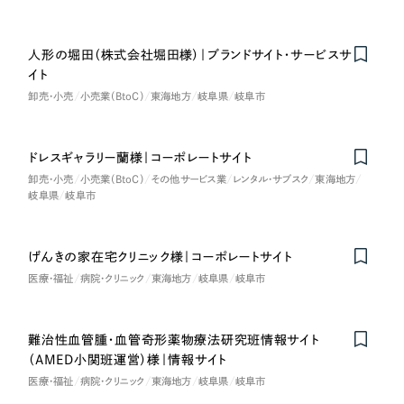
採用DX支援
その他のサービス
医療・福祉
リープ・リクルーティング
／
採用業務代行
人形の堀田（株式会社堀田様）｜ブランドサイト・サービスサ
プライバシーポリシー
情報セキュリティ方針
求人票作成・面接など各種業務代行、採用の仕組み作り支援
イト
コンサルティング・調査
AI倫理ポリシー
クッキーポリシー
サイトマップ
リープ・キャリア
／
人材紹介サービス
卸売・小売
小売業（BtoC）
東海地方
岐阜県
岐阜市
ウェブアクセシビリティ方針
完全成功報酬型のスカウト型ハイクラス人材紹介（岐阜・愛知）
観光・レジャー
ドレスギャラリー蘭様｜コーポレートサイト
カイゼンDX支援
人材紹介・派遣
卸売・小売
小売業（BtoC）
その他サービス業
レンタル・サブスク
東海地方
岐阜県
岐阜市
Pace
／
クラウド型工数管理ツール
日報ツールで案件ごとの営業利益をリアルタイムに可視化
士業
げんきの家在宅クリニック様｜コーポレートサイト
Nominee
自治体・官公庁
制作実績
医療・福祉
病院・クリニック
東海地方
岐阜県
岐阜市
Works
美容・エステ
難治性血管腫・血管奇形薬物療法研究班情報サイト
制作実績
（AMED小関班運営）様｜情報サイト
IT・インターネット
医療・福祉
病院・クリニック
東海地方
岐阜県
岐阜市
全国1,400社以上の支援実績の中から
実績の