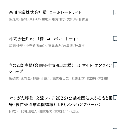
一部をご紹介します
教育
西川毛織株式会社様｜コーポレートサイト
ブックマークしたサイト
製造業
繊維
原料（糸・生地）
東海地方
愛知県
名古屋市
インフラ関連
株式会社Fine-1様｜コーポレートサイト
広告・メディア・放送
卸売・小売
小売業（BtoC）
東海地方
岐阜県
岐阜市
不動産
きのこな時間（合同会社清流日本様）｜ECサイト・オンライン
農林・水産
ショップ
製造業
食料品
卸売・小売
小売業（BtoC）
近畿地方
京都府
京都市
すべて
（624件）
金融・保険業
コーポレート・企業サイト
（278件）
やまがた移住・交流フェア2026（公益社団法人ふるさと回
ブランドサイト・サービスサイト
（85件）
その他サービス業
帰・移住交流推進機構様）｜LP（ランディングページ）
求人・採用サイト
NPO・一般社団法人
関東地方
東京都
千代田区
（61件）
物流・運送
ECサイト（オンラインショップ）
（43件）