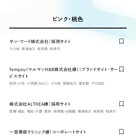
Works
絞り込み検
Webサイト制作
選ばれる理由
Search
索
コーポレートサイト制作
ピンク・桃色
採用サイト制作
サービス
制作内容
ECサイト制作
Service
サン・ワード株式会社｜採用サイト
ブランドサイト制作
その他
東海地方
岐阜県
岐阜市
コーポレート・企業サイト
サービス紹介
ブランディング支援
一過性の広告に頼らず、
「仕組み」と「ノウハウ」
制作実績
ブランドサイト・サービスサイト
femyou（マルマンH＆B株式会社様）｜ブランドサイト・サー
Nominee
を残す資産型DX支援をご提供します
ビスサイト
すべて
（624件）
卸売・小売
小売業（BtoC）
その他
関東地方
東京都
千代田区
求人・採用サイト
コーポレート・企業サイト
（278件）
ブランドサイト・サービスサイト
（85件）
ECサイト（オンラインショップ）
株式会社ALTHEA様｜採用サイト
求人・採用サイト
（61件）
医療・福祉
福祉・介護
教育
保育園・幼稚園
東海地方
岐阜県
岐阜市
ECサイト（オンラインショップ）
ポータルサイト・メディアサイト
（43件）
ポータルサイト・メディアサイト
（39件）
一宮美容クリニック様｜コーポレートサイト
LP（ランディングページ）