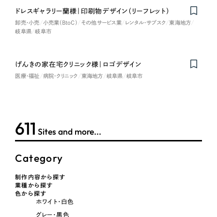
ドレスギャラリー蘭様｜印刷物デザイン（リーフレット）
卸売・小売
小売業（BtoC）
その他サービス業
レンタル・サブスク
東海地方
さらに条件を追加する
岐阜県
岐阜市
げんきの家在宅クリニック様｜ロゴデザイン
医療・福祉
病院・クリニック
東海地方
岐阜県
岐阜市
611
Sites and more...
Category
制作内容から探す
業種から探す
色から探す
ホワイト・白色
グレー・黒色