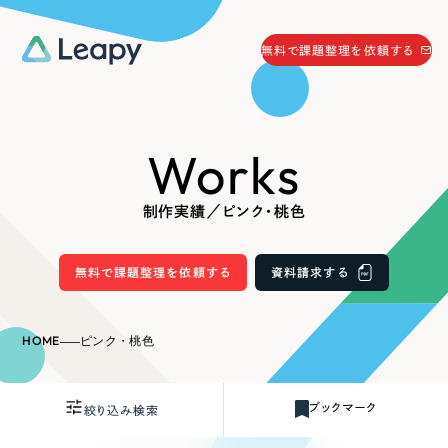
058-215-0066
無料で課題整理を依頼する
24時間受付
無料で課題整理を依頼する
Works
資料請求
する
資料請求する
制作実績／ピンク・桃色
無料で課題整理を依頼
する
Company
無料で課題整理を依頼する
資料請求する
会社情報
採用情報
HOME
ピンク・桃色
Web Produce
お役立ち情報
ブックマーク
絞り込み検索
リーピーが選ばれる理由
会社概要