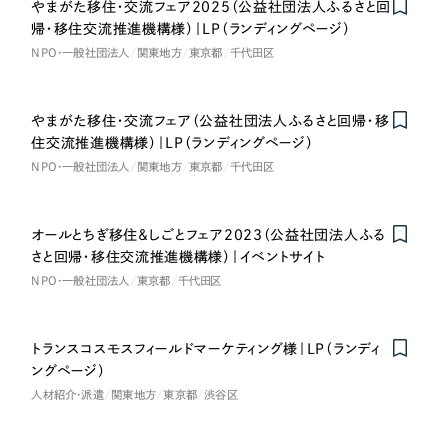
ポータルサイト・メディアサイト
（39件）
やまがた移住・交流フェア2025（公益社団法人ふるさと回
NPO・一般社団法人
帰・移住交流推進機構様）｜LP（ランディングページ）
LP（ランディングページ）
（28件）
NPO・一般社団法人
関東地方
東京都
千代田区
キャンペーン・プロモーションサイト
（12件）
人材サービス
ブランディング（ロゴ・印刷物）
（90件）
やまがた移住・交流フェア（公益社団法人ふるさと回帰・移
その他
その他
（1件）
住交流推進機構様）｜LP（ランディングページ）
NPO・一般社団法人
関東地方
東京都
千代田区
色
お客様インタビュー
オールとちぎ移住＆しごとフェア2023（公益社団法人ふる
ホワイト・白色
さと回帰・移住交流推進機構様）｜イベントサイト
NPO・一般社団法人
東京都
千代田区
グレー・黒色
トランスコスモスフィールドマーケティング様｜LP（ランディ
ベージュ・茶色
ングページ）
人材紹介・派遣
関東地方
東京都
渋谷区
レッド・赤色