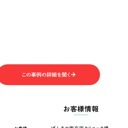
キャンペーン・プロモーションサイ
ブランディング（ロゴ・印刷物）
（
その他
（1件）
卸売・小売
医
Outsourcin
ャー
人材紹介・派遣
アウトソーシング（代行支援
テ
IT・インターネット
この事例の詳細を聞く
リープ・プロジェクト
「反響強化」を目的としたマー
ィア・放送
不動産
農
リープ・リクルーティング
「採用強化」を目的とした採用
お客様情報
ービス業
物流・運送
N
その他のサービス