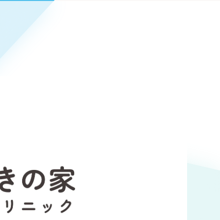
Pace
／
クラウド型工数管理ツール
日報ツールで案件ごとの営業利益をリアルタイムに可視化
発信
信
Cサイト（オンラインショップ）
）
ランディング（ロゴ・印刷物）
85件）
43件）
39件）