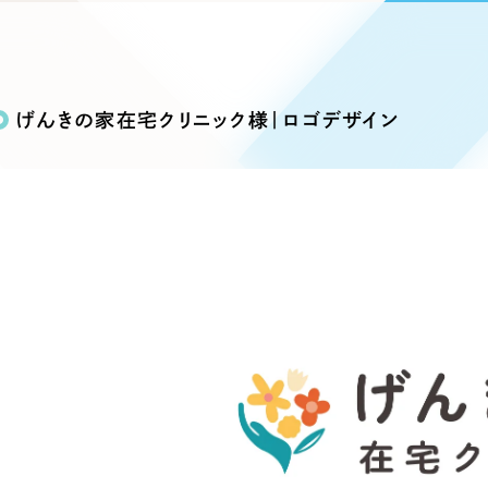
込み検索
ブランディング（ロゴ・印刷物）
ブランディング支援
・プロジェクト
広報ブログ
（90件）
／
マーケティング代行
リーピーの取り組みに関するお知らせ・イベントの様子を
策によるアクセス獲得、反響獲得などの"Webマーケティン
その他
（1件）
オプションサービス
代表ブログ
などのオフライン領域のマーケティングまでまるっと代行
げんきの家在宅クリニック様｜ロゴデザイン
代表川口が経営・Web戦略・地方創生に関する情報を発
お客様インタビュー
メールマガジンアーカイブ
過去に配信したメールマガジンのアーカイブ
制作実績
イト・サービスサイト
求人・採用サイト
E
すべて
（624件）
コーポレート・企業サイト
（278件
ディングページ）
キャンペーン・プロモーション
ブ
ブランドサイト・サービスサイト
（
サイト
求人・採用サイト
（61件）
ECサイト（オンラインショップ）
（
ポータルサイト・メディアサイト
（
LP（ランディングページ）
（28件）