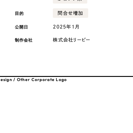
広報ブログ
目的
問合せ増加
メルマガアーカイブ
公開日
2025年1月
制作会社
株式会社リーピー
プライバシーポリシー
情報セキュ
クッキーポリシー
サイトマップ
esign / Other Corporate Logo
客様も歓迎。
セプトの策定からお任
化するサイト構成、デザ