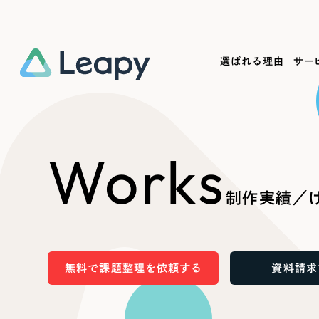
選ばれる理由
サー
Service
Works
Company
Useful
Works
サービス紹介
制作実績
会社概要
お役立ち情報
We
制作実績／げ
一過性の広告に頼らず、
全国1,400社以上の支援実績
可能性をひらくデザインで
リーピーによるお役立ち情報を
コー
「仕組み」と「ノウハウ」を残す資産型DX
ら
しあわせな毎日をつくる
ます
支援をご提供します
実績の一部をご紹介します
EC
無料で課題整理を依頼する
資料請求
?
ブックマークしたサイ