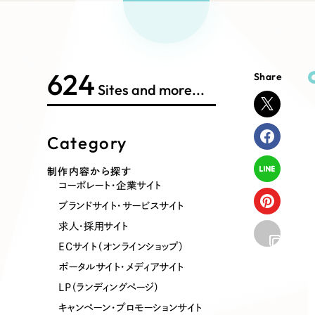
Works Search
絞り
リープ
SEO対
グ"から、
広報支援
624
Share
制作内容
Sites and more...
Category
コーポレート・企業サイト
ブランドサ
制作内容から探す
コーポレート・企業サイト
ポータルサイト・メディアサイト
LP（ラン
ブランドサイト・サービスサイト
求人・採用サイト
ECサイト（オンラインショップ）
その他
ポータルサイト・メディアサイト
LP（ランディングページ）
キャンペーン・プロモーションサイト