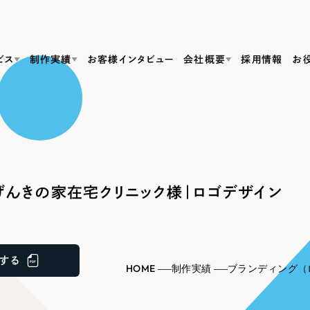
ビス
制作実績
お客様インタビュー
会社概要
採用情報
お
Web Produ
すべて
（624件）
コーポレート・企業サイト
（278件）
リーピーがわかる資料３点セット
bサイト制作
ブランドサイト・サービスサイト
リーピーが選ばれる理由
（85件）
リーピーのWebサイト制作・会社概要・サービスがわかる
会社概要
んきの家在宅クリニック様｜ロゴデザイン
の中か
ご紹介し
求人・採用サイト
お役立ち資料
（61件）
Webサイト制作
ポレートサイト制作
採用サイト制作
代表挨拶
SDG
すぐに使える資料をダウンロード
ECサイト（オンラインショップ）
（43件）
コーポレートサイト制作
サイト制作
ブランドサイト制作
ポータルサイト・メディアサイト
メディア掲載・取材依頼
新着情
（39件）
する
採用サイト制作
HOME
制作実績
ブランディング（
LP（ランディングページ）
（28件）
よくある質問
ト
ECサイト制作
リーピーブログ
採用情報
キャンペーン・プロモーションサイト
（1
ブランドサイト制作
Webデザイン・Webマーケティングに関する情報を発信