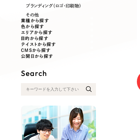
業種
ブランディング（ロゴ・印刷物）
その他
業種から探す
色から探す
エリアから探す
製造業
建設・建築
目的から探す
テイストから探す
CMSから探す
コンサルティング・調査
観光・レジ
公開日から探す
Search
自治体・官公庁
美容・エス
インフラ関連
広告・メデ
金融・保険業
その他サ
人材サービス
その他