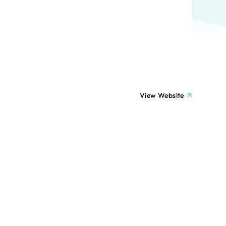
ト
（12件）
90件）
療・福祉
g
士業
View Website
）
教育
ケティング代行
林・水産
業務代行
PO・一般社団法人