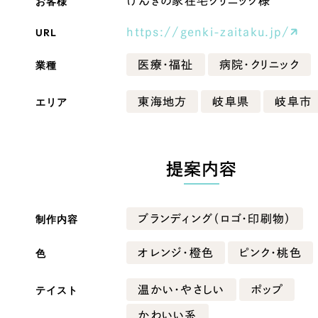
お客様
げんきの家在宅クリニック様
Company
URL
https://genki-zaitaku.jp/
業種
医療・福祉
病院・クリニック
会社情報
エリア
東海地方
岐阜県
岐阜市
会社概要
・黒色
ベージュ・茶色
代表挨拶
SDGsに向けた取り組み
提案内容
ー・黄色
グリーン・緑色
メディア掲載と取材依頼
新着情報
制作内容
ブランディング（ロゴ・印刷物）
・桃色
カラフル・多色
採用情報
色
オレンジ・橙色
ピンク・桃色
ブログ
テイスト
温かい・やさしい
ポップ
リーピーブログ
かわいい系
代表ブログ