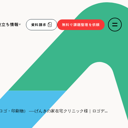
役立ち情報
資料請求
無料で課題整理を依頼
ce
リープ・リクルーティング
／
採用業務代行
求人票作成・面接など各種業務代行、採用の仕組み作り支
３点セット
援
リープ・キャリア
／
人材紹介サービス
sへの取り組み
完全成功報酬型のスカウト型ハイクラス人材紹介（岐阜・愛
知）
報
ロゴ・印刷物）
げんきの家在宅クリニック様｜ロゴデザイン
2件）