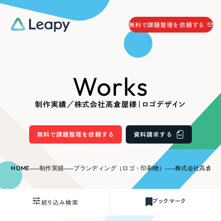
058-215-0066
無料で課題整理を依頼する
24時間受付
無料で課題整理を依頼する
Works
資料請求
する
資料請求する
制作実績／株式会社高倉屋様｜ロゴデザイン
無料で課題整理を依頼
する
Company
無料で課題整理を依頼する
資料請求する
会社情報
採用情報
HOME
制作実績
ブランディング（ロゴ・印刷物）
株式会社高倉屋
Web Produce
お役立ち情報
ブックマーク
絞り込み検索
リーピーが選ばれる理由
会社概要