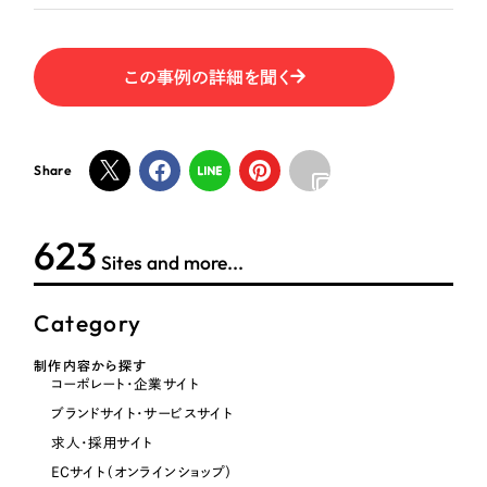
一部をご紹介します
教育
ブックマークしたサイト
この事例の詳細を聞く
インフラ関連
広告・メディア・放送
Share
不動産
624
Sites and more...
農林・水産
すべて
Category
（624件）
金融・保険業
コーポレート・企業サイト
（278件）
制作内容から探す
ブランドサイト・サービスサイト
コーポレート・企業サイト
（85件）
その他サービス業
ブランドサイト・サービスサイト
求人・採用サイト
（61件）
求人・採用サイト
物流・運送
ECサイト（オンラインショップ）
（43件）
ECサイト（オンラインショップ）