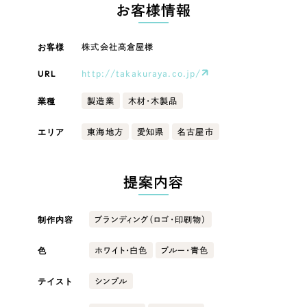
LP（ランディングページ）
（28件）
お客様情報
マーケティングDX支援
キャンペーン・プロモーションサイト
（12件）
キャンペーン・プロモーション
お客様
株式会社高倉屋様
Webサイト制作
ブランディング（ロゴ・印刷物）
（90件）
サイト
その他
（1件）
URL
http://takakuraya.co.jp/
コーポレートサイト制作
ブランディング（ロゴ・印刷物）
オプションサービス
業種
製造業
木材・木製品
採用サイト制作
お客様インタビュー
その他
エリア
東海地方
愛知県
名古屋市
ECサイト制作
業種
Outsourcing
ブランドサイト制作
提案内容
?
よくある質問
アウトソーシング（代行支援）
製造業
制作内容
ブランディング（ロゴ・印刷物）
リープ・プロジェクト
「反響強化」を目的としたマーケティング代行
リープ・プロジェクト
色
建設・建築
／
マーケティング代行
ホワイト・白色
ブルー・青色
リープ・リクルーティング
SEO対策によるアクセス獲得、反響獲得などの"Webマーケティング"から、
ライン領域のマーケティングまでまるっと代行
テイスト
シンプル
「採用強化」を目的とした採用業務代行
卸売・小売