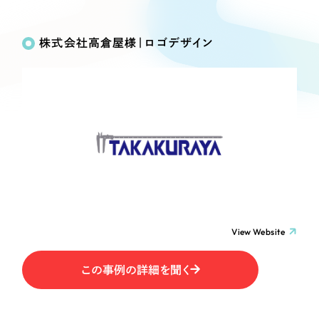
Works
絞り込み検
Webサイト制作
選ばれる理由
Search
索
コーポレートサイト制作
株式会社高倉屋様｜ロゴデザイン
採用サイト制作
サービス
制作内容
ECサイト制作
Service
ブランドサイト制作
コーポレート・企業サイト
サービス紹介
ブランディング支援
一過性の広告に頼らず、
「仕組み」と「ノウハウ」
制作実績
ブランドサイト・サービスサイト
を残す資産型DX支援をご提供します
すべて
（624件）
求人・採用サイト
コーポレート・企業サイト
（278件）
ブランドサイト・サービスサイト
（85件）
View Website
ECサイト（オンラインショップ）
求人・採用サイト
（61件）
この事例の詳細を聞く
ECサイト（オンラインショップ）
ポータルサイト・メディアサイト
（43件）
ポータルサイト・メディアサイト
（39件）
LP（ランディングページ）