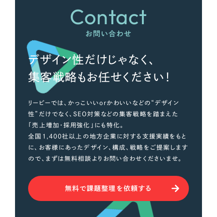
Contact
オレンジ・橙色
お問い合わせ
イエロー・黄色
デザイン性だけじゃなく、
グリーン・緑色
集客戦略もお任せください！
ブルー・青色
リーピーでは、かっこいいorかわいいなどの“デザイン
性”だけでなく、SEO対策などの集客戦略を踏まえた
パープル・紫色
「売上増加・採用強化」にも特化。
全国1,400社以上の地方企業に対する支援実績をもと
に、お客様にあったデザイン、構成、戦略をご提案します
ピンク・桃色
ので、まずは無料相談よりお問い合わせくださいませ。
カラフル・多色
無料で課題整理を依頼する
その他