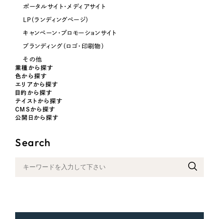
ポータルサイト・メディアサイト
（39件）
ポータルサイト・メディアサイト
NPO・一般社団法人
LP（ランディングページ）
（28件）
LP（ランディングページ）
キャンペーン・プロモーションサイト
キャンペーン・プロモーションサイト
（12件）
人材サービス
ブランディング（ロゴ・印刷物）
ブランディング（ロゴ・印刷物）
（90件）
その他
その他
その他
（1件）
業種から探す
色から探す
エリアから探す
色
目的から探す
お客様インタビュー
テイストから探す
CMSから探す
公開日から探す
ホワイト・白色
Search
グレー・黒色
ベージュ・茶色
レッド・赤色