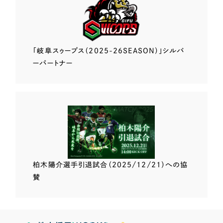
「岐阜スゥープス
（2025-26SEASON）」
シルバ
ーパートナー
柏木陽介選手
引退試合（2025/12/21）
への協
賛