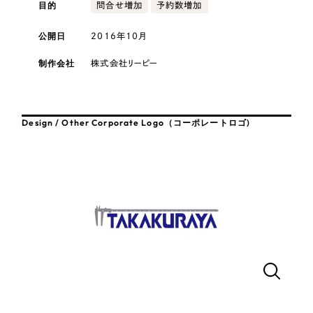
採用DX支援
目的
その他のサービス
問合せ増加
予約数増加
医療・福祉
リープ・リクルーティング
公開日
2016年10月
／
採用業務代行
プライバシーポリシー
情報セキュリティ方針
求人票作成・面接など各種業務代行、採用の仕組み作り支援
コンサルティング・調査
制作会社
株式会社リーピー
AI倫理ポリシー
クッキーポリシー
サイトマップ
リープ・キャリア
／
人材紹介サービス
ウェブアクセシビリティ方針
完全成功報酬型のスカウト型ハイクラス人材紹介（岐阜・愛知）
観光・レジャー
Design / Other Corporate Logo（コーポレートロゴ)
カイゼンDX支援
人材紹介・派遣
Pace
／
クラウド型工数管理ツール
日報ツールで案件ごとの営業利益をリアルタイムに可視化
士業
自治体・官公庁
制作実績
Works
美容・エステ
制作実績
IT・インターネット
全国1,400社以上の支援実績の中から
実績の