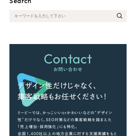
Search
オレンジ・橙色
イエロー・黄色
グリーン・緑色
Contact
ブルー・青色
お問い合わせ
パープル・紫色
デザイン性だけじゃなく、
集客戦略もお任せください！
ピンク・桃色
リーピーでは、かっこいいorかわいいなどの“デザイン
カラフル・多色
性”だけでなく、SEO対策などの集客戦略を踏まえた
「売上増加・採用強化」にも特化。
その他
全国1,400社以上の地方企業に対する支援実績をもと