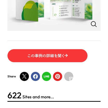
一部をご紹介します
教育
ブックマークしたサイト
インフラ関連
広告・メディア・放送
不動産
この事例の詳細を聞く
農林・水産
すべて
（624件）
Share
コーポレート・企業サイト
（278件）
金融・保険業
ブランドサイト・サービスサイト
（85件）
その他サービス業
622
求人・採用サイト
（61件）
Sites and more...
ECサイト（オンラインショップ）
（43件）
物流・運送