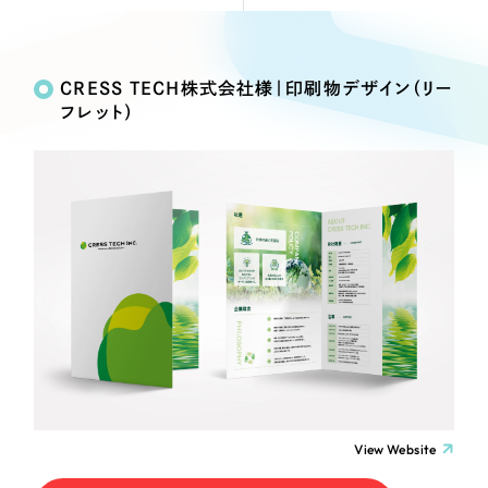
Webサイト制作
Works
絞り込み検
選ばれる理由
コーポレートサイト制作
Search
索
採用サイト制作
CRESS TECH株式会社様｜印刷物デザイン（リー
サービス
フレット）
ECサイト制作
制作内容
Service
ブランドサイト制作
サービス紹介
ブランディング支援
コーポレート・企業サイト
一過性の広告に頼らず、
「仕組み」と「ノウハウ」
制作実績
を残す資産型DX支援をご提供します
ブランドサイト・サービスサイト
すべて
（624件）
コーポレート・企業サイト
（278件）
求人・採用サイト
ブランドサイト・サービスサイト
（85件）
求人・採用サイト
ECサイト（オンラインショップ）
（61件）
ECサイト（オンラインショップ）
（43件）
ポータルサイト・メディアサイト
View Website
ポータルサイト・メディアサイト
（39件）