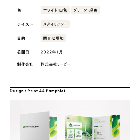
採用DX支援
その他のサービス
色
ホワイト・白色
グリーン・緑色
医療・福祉
リープ・リクルーティング
／
採用業務代行
プライバシーポリシー
情報セキュリティ方針
求人票作成・面接など各種業務代行、採用の仕組み作り支援
テイスト
スタイリッシュ
AI倫理ポリシー
クッキーポリシー
サイトマップ
リープ・キャリア
コンサルティング・調査
／
人材紹介サービス
目的
問合せ増加
ウェブアクセシビリティ方針
完全成功報酬型のスカウト型ハイクラス人材紹介（岐阜・愛知）
観光・レジャー
公開日
2022年1月
カイゼンDX支援
制作会社
株式会社リーピー
人材紹介・派遣
Pace
／
クラウド型工数管理ツール
日報ツールで案件ごとの営業利益をリアルタイムに可視化
士業
Design / Print A4 Pamphlet
制作実績
自治体・官公庁
Works
美容・エステ
制作実績
IT・インターネット
全国1,400社以上の支援実績の中から
実績の