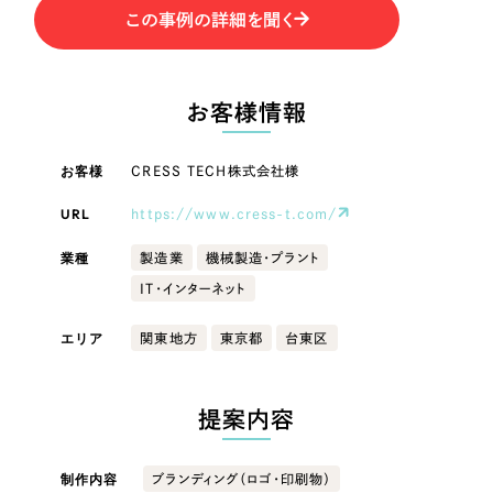
LP（ランディングページ）
（28件）
マーケティングDX支援
この事例の詳細を聞く
LP（ランディングページ）
キャンペーン・プロモーションサイト
（12件）
Webサイト制作
ブランディング（ロゴ・印刷物）
キャンペーン・プロモーション
（90件）
お客様情報
サイト
その他
（1件）
コーポレートサイト制作
オプションサービス
ブランディング（ロゴ・印刷物）
お客様
CRESS TECH株式会社様
採用サイト制作
お客様インタビュー
URL
https://www.cress-t.com/
ECサイト制作
その他
業種
製造業
機械製造・プラント
Outsourcing
ブランドサイト制作
業種
IT・インターネット
?
よくある質問
アウトソーシング（代行支援）
エリア
関東地方
東京都
台東区
リープ・プロジェクト
製造業
「反響強化」を目的としたマーケティング代行
リープ・プロジェクト
／
マーケティング代行
提案内容
建設・建築
リープ・リクルーティング
SEO対策によるアクセス獲得、反響獲得などの"Webマーケティング"から、
ライン領域のマーケティングまでまるっと代行
「採用強化」を目的とした採用業務代行
制作内容
ブランディング（ロゴ・印刷物）
卸売・小売