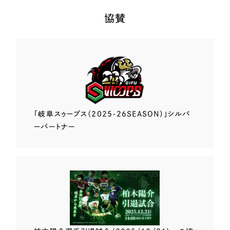
協賛
「岐阜スゥープス
（2025-26SEASON）」
シルバ
ーパートナー