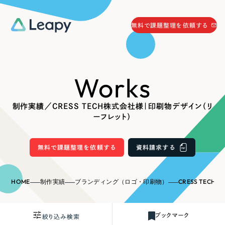
058-215-0066
無料で課題整理を依頼する
24時間受付
無料で課題整理を依頼する
Works
資料請求
する
資料請求する
制作実績／CRESS TECH株式会社様｜印刷物デザイン（リ
無料で課題整理を依頼
する
ーフレット）
Company
無料で課題整理を依頼する
資料請求する
会社情報
採用情報
Web Produce
HOME
制作実績
ブランディング（ロゴ・印刷物）
CRESS TECH株
お役立ち情報
リーピーが選ばれる理由
会社概要
ブックマーク
絞り込み検索