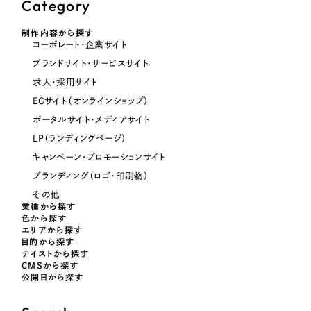
ポータルサイト・メディアサイト
Category
（39件）
LP（ランディングページ）
（28件）
NPO・一般社団法人
制作内容から探す
コーポレート・企業サイト
キャンペーン・プロモーションサイト
（12件）
ブランドサイト・サービスサイト
ブランディング（ロゴ・印刷物）
人材サービス
（90件）
求人・採用サイト
その他
（1件）
ECサイト（オンラインショップ）
その他
ポータルサイト・メディアサイト
お客様インタビュー
LP（ランディングページ）
色
キャンペーン・プロモーションサイト
ブランディング（ロゴ・印刷物）
ホワイト・白色
その他
業種から探す
色から探す
グレー・黒色
エリアから探す
目的から探す
テイストから探す
CMSから探す
ベージュ・茶色
公開日から探す
レッド・赤色