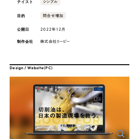
テイスト
採用DX支援
シンプル
その他のサービス
医療・福祉
リープ・リクルーティング
目的
問合せ増加
／
採用業務代行
プライバシーポリシー
情報セキュリティ方針
求人票作成・面接など各種業務代行、採用の仕組み作り支援
公開日
2022年12月
AI倫理ポリシー
クッキーポリシー
サイトマップ
リープ・キャリア
コンサルティング・調査
／
人材紹介サービス
ウェブアクセシビリティ方針
完全成功報酬型のスカウト型ハイクラス人材紹介（岐阜・愛知）
制作会社
株式会社リーピー
観光・レジャー
カイゼンDX支援
人材紹介・派遣
Design / Website(PC)
Pace
／
クラウド型工数管理ツール
日報ツールで案件ごとの営業利益をリアルタイムに可視化
士業
制作実績
自治体・官公庁
Works
美容・エステ
制作実績
IT・インターネット
全国1,400社以上の支援実績の中から
実績の