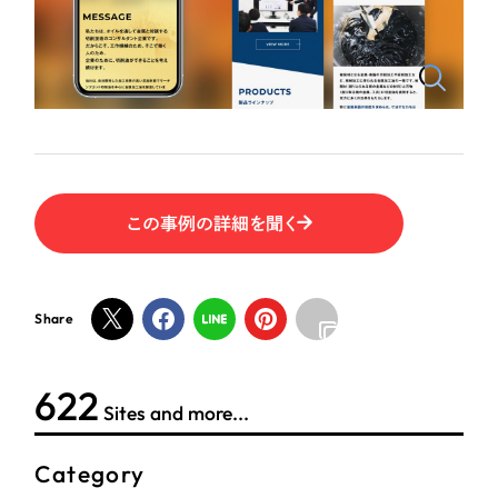
ポータルサイト・メディアサイト
（39件）
LP（ランディングページ）
（28件）
NPO・一般社団法人
キャンペーン・プロモーションサイト
（12件）
ブランディング（ロゴ・印刷物）
人材サービス
（90件）
その他
（1件）
その他
この事例の詳細を聞く
お客様インタビュー
色
ホワイト・白色
Share
グレー・黒色
624
Sites and more...
ベージュ・茶色
Category
レッド・赤色