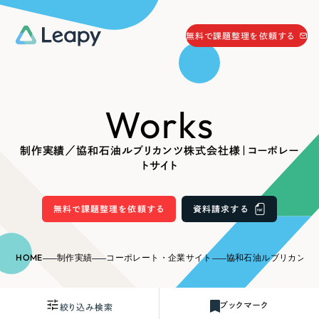
058-215-0066
無料で課題整理を依頼する
24時間受付
無料で課題整理を依頼する
Works
資料請求
する
資料請求する
制作実績／協和石油ルブリカンツ株式会社様｜コーポレー
無料で課題整理を依頼
する
トサイト
Company
無料で課題整理を依頼する
資料請求する
会社情報
採用情報
Web Produce
HOME
制作実績
コーポレート・企業サイト
協和石油ルブリカンツ株式会
お役立ち情報
リーピーが選ばれる理由
会社概要
ブックマーク
絞り込み検索