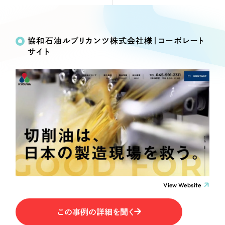
Webサイト制作
Works
絞り込み検
選ばれる理由
コーポレートサイト制作
Search
索
採用サイト制作
協和石油ルブリカンツ株式会社様｜コーポレート
サービス
サイト
ECサイト制作
制作内容
Service
ブランドサイト制作
サービス紹介
ブランディング支援
コーポレート・企業サイト
一過性の広告に頼らず、
「仕組み」と「ノウハウ」
制作実績
を残す資産型DX支援をご提供します
ブランドサイト・サービスサイト
すべて
（624件）
コーポレート・企業サイト
（278件）
求人・採用サイト
ブランドサイト・サービスサイト
（85件）
求人・採用サイト
ECサイト（オンラインショップ）
（61件）
View Website
ECサイト（オンラインショップ）
（43件）
ポータルサイト・メディアサイト
この事例の詳細を聞く
ポータルサイト・メディアサイト
（39件）