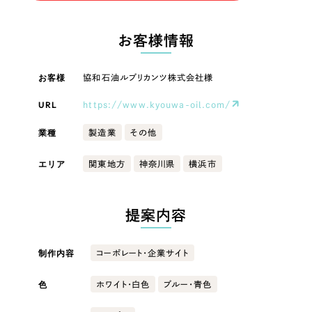
LP（ランディングページ）
（28件）
マーケティングDX支援
LP（ランディングページ）
キャンペーン・プロモーションサイト
（12件）
お客様情報
Webサイト制作
ブランディング（ロゴ・印刷物）
キャンペーン・プロモーション
（90件）
サイト
その他
（1件）
お客様
協和石油ルブリカンツ株式会社様
コーポレートサイト制作
オプションサービス
URL
https://www.kyouwa-oil.com/
ブランディング（ロゴ・印刷物）
採用サイト制作
お客様インタビュー
業種
製造業
その他
ECサイト制作
その他
エリア
関東地方
神奈川県
横浜市
Outsourcing
ブランドサイト制作
業種
?
よくある質問
アウトソーシング（代行支援）
提案内容
リープ・プロジェクト
製造業
「反響強化」を目的としたマーケティング代行
リープ・プロジェクト
制作内容
コーポレート・企業サイト
／
マーケティング代行
建設・建築
リープ・リクルーティング
SEO対策によるアクセス獲得、反響獲得などの"Webマーケティング"から、
ライン領域のマーケティングまでまるっと代行
色
ホワイト・白色
ブルー・青色
「採用強化」を目的とした採用業務代行
卸売・小売