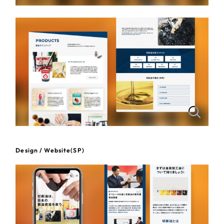
一部をご紹介します
教育
ブックマークしたサイト
インフラ関連
広告・メディア・放送
不動産
農林・水産
すべて
（624件）
Design / Website(SP)
コーポレート・企業サイト
（278件）
金融・保険業
ブランドサイト・サービスサイト
（85件）
その他サービス業
求人・採用サイト
（61件）
ECサイト（オンラインショップ）
（43件）
物流・運送