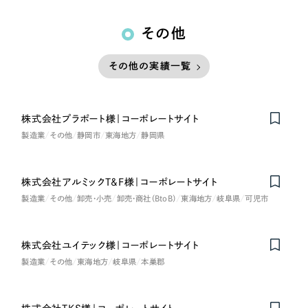
その他
その他の実績一覧
株式会社プラポート様｜コーポレートサイト
製造業
その他
静岡市
東海地方
静岡県
株式会社アルミックT&F様｜コーポレートサイト
製造業
その他
卸売・小売
卸売・商社（BtoB）
東海地方
岐阜県
可児市
株式会社ユイテック様｜コーポレートサイト
on
Honorabl
e
Ment
i
製造業
その他
東海地方
岐阜県
本巣郡