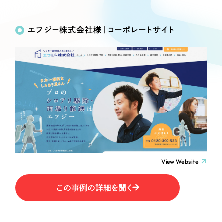
Works
絞り込み検
Webサイト制作
選ばれる理由
Search
索
コーポレートサイト制作
エフジー株式会社様｜コーポレートサイト
採用サイト制作
サービス
制作内容
ECサイト制作
Service
ブランドサイト制作
コーポレート・企業サイト
サービス紹介
ブランディング支援
一過性の広告に頼らず、
「仕組み」と「ノウハウ」
制作実績
ブランドサイト・サービスサイト
を残す資産型DX支援をご提供します
すべて
（624件）
求人・採用サイト
コーポレート・企業サイト
（278件）
ブランドサイト・サービスサイト
（85件）
View Website
ECサイト（オンラインショップ）
求人・採用サイト
（61件）
この事例の詳細を聞く
ECサイト（オンラインショップ）
ポータルサイト・メディアサイト
（43件）
ポータルサイト・メディアサイト
（39件）
LP（ランディングページ）