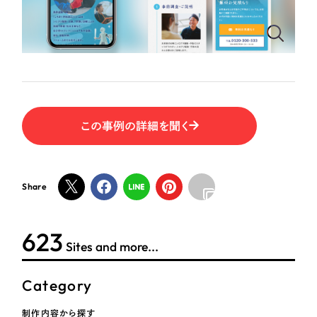
ポータルサイト・メディアサイト
（39件）
NPO・一般社団法人
LP（ランディングページ）
（28件）
キャンペーン・プロモーションサイト
（12件）
人材サービス
ブランディング（ロゴ・印刷物）
（90件）
その他
その他
（1件）
この事例の詳細を聞く
色
お客様インタビュー
ホワイト・白色
Share
グレー・黒色
624
Sites and more...
ベージュ・茶色
Category
レッド・赤色
制作内容から探す