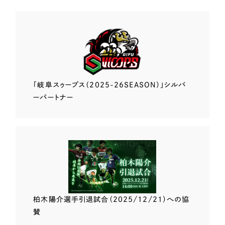
「岐阜スゥープス
（2025-26SEASON）」
シルバ
ーパートナー
柏木陽介選手
引退試合（2025/12/21）
への協
賛