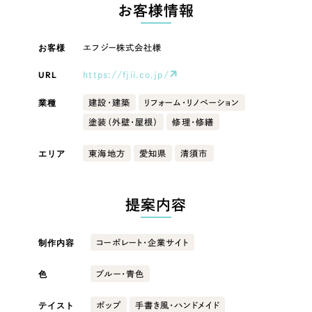
LP（ランディングページ）
（28件）
お客様情報
マーケティングDX支援
キャンペーン・プロモーションサイト
（12件）
キャンペーン・プロモーション
お客様
エフジー株式会社様
Webサイト制作
ブランディング（ロゴ・印刷物）
（90件）
サイト
その他
（1件）
URL
https://fjii.co.jp/
コーポレートサイト制作
ブランディング（ロゴ・印刷物）
オプションサービス
業種
建設・建築
リフォーム・リノベーション
採用サイト制作
塗装（外壁・屋根）
修理・修繕
お客様インタビュー
その他
ECサイト制作
エリア
東海地方
愛知県
清須市
業種
Outsourcing
ブランドサイト制作
?
よくある質問
提案内容
アウトソーシング（代行支援）
製造業
リープ・プロジェクト
制作内容
コーポレート・企業サイト
「反響強化」を目的としたマーケティング代行
リープ・プロジェクト
建設・建築
／
マーケティング代行
リープ・リクルーティング
SEO対策によるアクセス獲得、反響獲得などの"Webマーケティング"から、
色
ブルー・青色
ライン領域のマーケティングまでまるっと代行
「採用強化」を目的とした採用業務代行
卸売・小売
テイスト
ポップ
手書き風・ハンドメイド