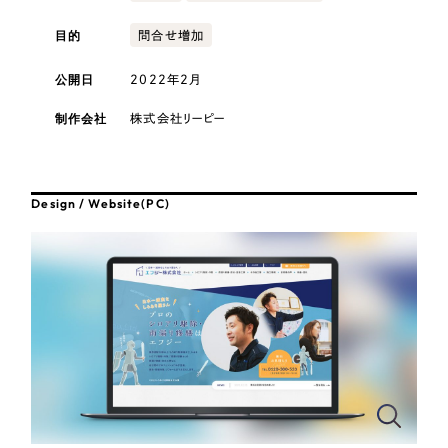
採用DX支援
その他のサービス
医療・福祉
目的
問合せ増加
リープ・リクルーティング
／
採用業務代行
プライバシーポリシー
情報セキュリティ方針
求人票作成・面接など各種業務代行、採用の仕組み作り支援
公開日
2022年2月
コンサルティング・調査
AI倫理ポリシー
クッキーポリシー
サイトマップ
リープ・キャリア
／
人材紹介サービス
制作会社
株式会社リーピー
ウェブアクセシビリティ方針
完全成功報酬型のスカウト型ハイクラス人材紹介（岐阜・愛知）
観光・レジャー
カイゼンDX支援
人材紹介・派遣
Design / Website(PC)
Pace
／
クラウド型工数管理ツール
日報ツールで案件ごとの営業利益をリアルタイムに可視化
士業
自治体・官公庁
制作実績
Works
美容・エステ
制作実績
IT・インターネット
全国1,400社以上の支援実績の中から
実績の