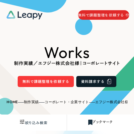
058-215-0066
無料で課題整理を依頼する
24時間受付
無料で課題整理を依頼する
Works
資料請求
する
資料請求する
制作実績／エフジー株式会社様｜コーポレートサイト
無料で課題整理を依頼
する
Company
無料で課題整理を依頼する
資料請求する
会社情報
採用情報
HOME
制作実績
コーポレート・企業サイト
エフジー株式会社様｜
Web Produce
お役立ち情報
ブックマーク
絞り込み検索
リーピーが選ばれる理由
会社概要