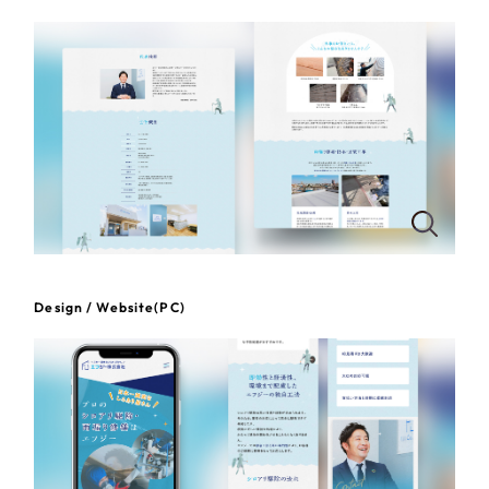
一部をご紹介します
教育
ブックマークしたサイト
インフラ関連
広告・メディア・放送
不動産
農林・水産
Design / Website(PC)
すべて
（624件）
金融・保険業
コーポレート・企業サイト
（278件）
ブランドサイト・サービスサイト
（85件）
その他サービス業
求人・採用サイト
（61件）
物流・運送
ECサイト（オンラインショップ）
（43件）