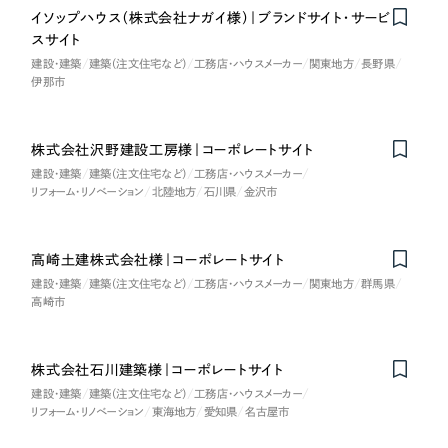
一部をご紹介します
イソップハウス（株式会社ナガイ様）｜ブランドサイト・サービ
教育
スサイト
建設・建築
建築（注文住宅など）
工務店・ハウスメーカー
関東地方
長野県
ブックマークしたサイト
インフラ関連
伊那市
広告・メディア・放送
株式会社沢野建設工房様｜コーポレートサイト
建設・建築
建築（注文住宅など）
工務店・ハウスメーカー
不動産
リフォーム・リノベーション
北陸地方
石川県
金沢市
農林・水産
高崎土建株式会社様｜コーポレートサイト
建設・建築
建築（注文住宅など）
工務店・ハウスメーカー
関東地方
群馬県
すべて
（624件）
高崎市
金融・保険業
コーポレート・企業サイト
（278件）
ブランドサイト・サービスサイト
（85件）
その他サービス業
株式会社石川建築様｜コーポレートサイト
求人・採用サイト
（61件）
建設・建築
建築（注文住宅など）
工務店・ハウスメーカー
リフォーム・リノベーション
東海地方
愛知県
名古屋市
物流・運送
ECサイト（オンラインショップ）
（43件）