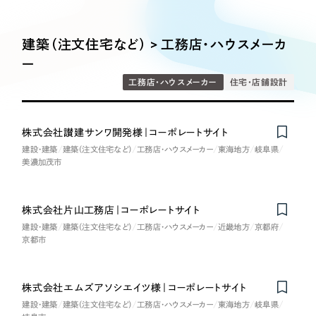
Works
絞り込み検
Webサイト制作
選ばれる理由
Search
索
コーポレートサイト制作
建築（注文住宅など） > 工務店・ハウスメーカ
採用サイト制作
サービス
ー
制作内容
ECサイト制作
工務店・ハウスメーカー
住宅・店舗設計
Service
ブランドサイト制作
コーポレート・企業サイト
サービス紹介
ブランディング支援
株式会社讃建サンワ開発様｜コーポレートサイト
建設・建築
建築（注文住宅など）
工務店・ハウスメーカー
東海地方
岐阜県
一過性の広告に頼らず、
「仕組み」と「ノウハウ」
制作実績
ブランドサイト・サービスサイト
美濃加茂市
を残す資産型DX支援をご提供します
すべて
（624件）
求人・採用サイト
コーポレート・企業サイト
（278件）
株式会社片山工務店｜コーポレートサイト
ブランドサイト・サービスサイト
建設・建築
建築（注文住宅など）
工務店・ハウスメーカー
近畿地方
京都府
（85件）
ECサイト（オンラインショップ）
京都市
求人・採用サイト
（61件）
ECサイト（オンラインショップ）
ポータルサイト・メディアサイト
（43件）
株式会社エムズアソシエイツ様｜コーポレートサイト
Nominee
ポータルサイト・メディアサイト
（39件）
建設・建築
建築（注文住宅など）
工務店・ハウスメーカー
東海地方
岐阜県
LP（ランディングページ）