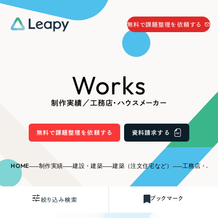
058-215-0066
無料で課題整理を依頼する
24時間受付
無料で課題整理を依頼する
Works
資料請求
する
資料請求する
制作実績／工務店・ハウスメーカー
無料で課題整理を依頼
する
Company
無料で課題整理を依頼する
資料請求する
会社情報
採用情報
HOME
制作実績
建設・建築
建築（注文住宅など）
工務店・ハ
Web Produce
お役立ち情報
ブックマーク
絞り込み検索
リーピーが選ばれる理由
会社概要