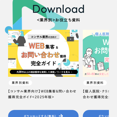
Download
＜業界別＞お役立ち資料
業界別資料
業界別資料
【コンサル業界向け】WEB集客＆問い合わせ
【個人医院・クリニッ
獲得完全ガイド＜2025年版＞
合わせ獲得完全ガイド
ダウンロードする（無料）
ダウンロード