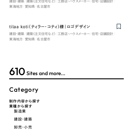
建設・建築
建築（注文住宅など）
工務店・ハウスメーカー
住宅・店舗設計
東海地方
愛知県
名古屋市
オレンジ・橙色
イエロー・黄色
tilaa koti（ティラー・コティ）様｜ロゴデザイン
建設・建築
建築（注文住宅など）
工務店・ハウスメーカー
住宅・店舗設計
東海地方
愛知県
名古屋市
グリーン・緑色
ブルー・青色
610
Sites and more...
パープル・紫色
Category
ピンク・桃色
制作内容から探す
業種から探す
カラフル・多色
製造業
建設・建築
その他
卸売・小売