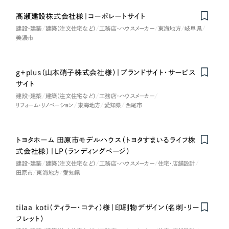
ポータルサイト・メディアサイト
（39件）
NPO・一般社団法人
髙瀬建設株式会社様｜コーポレートサイト
LP（ランディングページ）
（28件）
建設・建築
建築（注文住宅など）
工務店・ハウスメーカー
東海地方
岐阜県
キャンペーン・プロモーションサイト
（12件）
美濃市
人材サービス
ブランディング（ロゴ・印刷物）
（90件）
その他
その他
（1件）
g+plus（山本硝子株式会社様）｜ブランドサイト・サービス
サイト
色
建設・建築
建築（注文住宅など）
工務店・ハウスメーカー
お客様インタビュー
リフォーム・リノベーション
東海地方
愛知県
西尾市
ホワイト・白色
トヨタホーム 田原市モデルハウス（トヨタすまいるライフ株
式会社様）｜LP（ランディングページ）
グレー・黒色
建設・建築
建築（注文住宅など）
工務店・ハウスメーカー
住宅・店舗設計
田原市
東海地方
愛知県
ベージュ・茶色
tilaa koti（ティラー・コティ）様｜印刷物デザイン（名刺・リー
レッド・赤色
フレット）