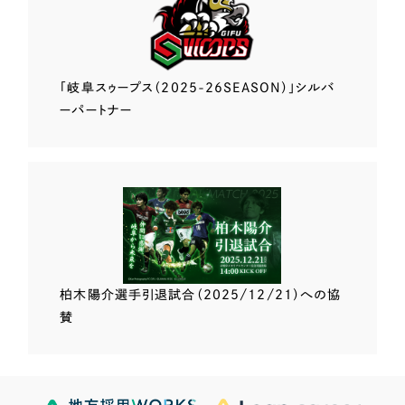
「岐阜スゥープス
（2025-26SEASON）」
シルバ
ーパートナー
柏木陽介選手
引退試合（2025/12/21）
への協
賛