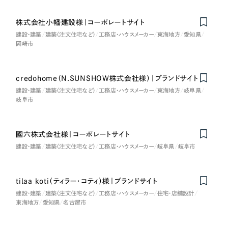
採用DX支援
その他のサービス
医療・福祉
株式会社小幡建設様｜コーポレートサイト
リープ・リクルーティング
／
採用業務代行
建設・建築
建築（注文住宅など）
工務店・ハウスメーカー
東海地方
愛知県
プライバシーポリシー
情報セキュリティ方針
求人票作成・面接など各種業務代行、採用の仕組み作り支援
コンサルティング・調査
岡崎市
AI倫理ポリシー
クッキーポリシー
サイトマップ
リープ・キャリア
／
人材紹介サービス
ウェブアクセシビリティ方針
完全成功報酬型のスカウト型ハイクラス人材紹介（岐阜・愛知）
観光・レジャー
credohome（N.SUNSHOW株式会社様）｜ブランドサイト
カイゼンDX支援
建設・建築
建築（注文住宅など）
工務店・ハウスメーカー
東海地方
岐阜県
人材紹介・派遣
岐阜市
Pace
／
クラウド型工数管理ツール
日報ツールで案件ごとの営業利益をリアルタイムに可視化
士業
國六株式会社様｜コーポレートサイト
建設・建築
建築（注文住宅など）
工務店・ハウスメーカー
岐阜県
岐阜市
自治体・官公庁
制作実績
tilaa koti（ティラー・コティ）様｜ブランドサイト
Works
美容・エステ
建設・建築
建築（注文住宅など）
工務店・ハウスメーカー
住宅・店舗設計
東海地方
制作実績
愛知県
名古屋市
IT・インターネット
全国1,400社以上の支援実績の中から
実績の