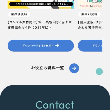
業界別資料
業界別資料
【コンサル業界向け】WEB集客＆問い合わせ
【個人医院・クリニッ
獲得完全ガイド＜2025年版＞
合わせ獲得完全ガイド
ダウンロードする（無料）
ダウンロード
お役立ち資料一覧
Contact