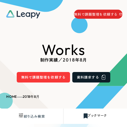
058-215-0066
無料で課題整理を依頼する
24時間受付
無料で課題整理を依頼する
Works
資料請求
する
資料請求する
制作実績／2018年8月
無料で課題整理を依頼
する
Company
無料で課題整理を依頼する
資料請求する
会社情報
採用情報
HOME
2018年8月
Web Produce
お役立ち情報
ブックマーク
絞り込み検索
リーピーが選ばれる理由
会社概要