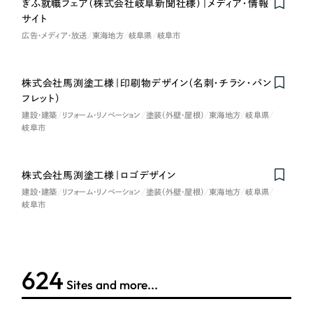
LP（ランディングページ）
ぎふ就職フェア（株式会社岐阜新聞社様）｜メディア・情報
（28件）
マーケティングDX支援
サイト
キャンペーン・プロモーションサイト
（12件）
キャンペーン・プロモーション
広告・メディア・放送
東海地方
岐阜県
岐阜市
Webサイト制作
ブランディング（ロゴ・印刷物）
（90件）
サイト
その他
（1件）
コーポレートサイト制作
株式会社馬渕塗工様｜印刷物デザイン（名刺・チラシ・パン
ブランディング（ロゴ・印刷物）
フレット）
オプションサービス
採用サイト制作
建設・建築
リフォーム・リノベーション
塗装（外壁・屋根）
東海地方
岐阜県
岐阜市
お客様インタビュー
その他
ECサイト制作
業種
Outsourcing
ブランドサイト制作
株式会社馬渕塗工様｜ロゴデザイン
建設・建築
リフォーム・リノベーション
塗装（外壁・屋根）
東海地方
岐阜県
?
よくある質問
岐阜市
アウトソーシング（代行支援）
製造業
リープ・プロジェクト
「反響強化」を目的としたマーケティング代行
リープ・プロジェクト
建設・建築
／
マーケティング代行
624
リープ・リクルーティング
SEO対策によるアクセス獲得、反響獲得などの"Webマーケティング"から、
Sites and more...
ライン領域のマーケティングまでまるっと代行
「採用強化」を目的とした採用業務代行
卸売・小売