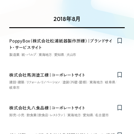
Works
絞り込み検
Webサイト制作
選ばれる理由
Search
索
コーポレートサイト制作
2018年8月
採用サイト制作
サービス
制作内容
ECサイト制作
Service
PoppyBox（株式会社松浦紙器製作所様）｜ブランドサイ
ブランドサイト制作
ト・サービスサイト
コーポレート・企業サイト
サービス紹介
ブランディング支援
製造業
紙・パルプ
東海地方
愛知県
犬山市
一過性の広告に頼らず、
「仕組み」と「ノウハウ」
制作実績
ブランドサイト・サービスサイト
を残す資産型DX支援をご提供します
株式会社馬渕塗工様｜コーポレートサイト
すべて
（624件）
建設・建築
リフォーム・リノベーション
塗装（外壁・屋根）
東海地方
岐阜県
求人・採用サイト
コーポレート・企業サイト
（278件）
岐阜市
ブランドサイト・サービスサイト
（85件）
ECサイト（オンラインショップ）
求人・採用サイト
（61件）
株式会社丸八食品様｜コーポレートサイト
卸売・小売
飲食業（飲食店・レストラン）
ECサイト（オンラインショップ）
東海地方
愛知県
名古屋市
ポータルサイト・メディアサイト
（43件）
ポータルサイト・メディアサイト
（39件）
LP（ランディングページ）