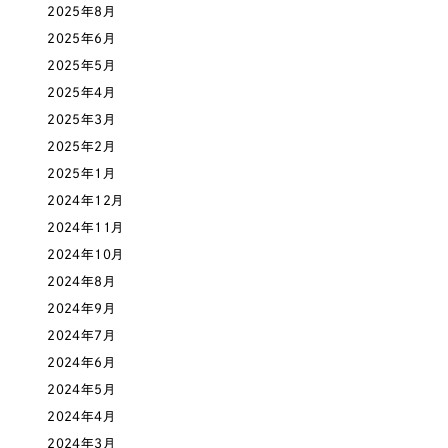
2025年8月
一部をご紹介します
教育
2025年6月
ブックマークしたサイト
2025年5月
インフラ関連
2025年4月
2025年3月
広告・メディア・放送
2025年2月
2025年1月
不動産
2024年12月
2024年11月
農林・水産
2024年10月
2024年8月
すべて
（624件）
金融・保険業
2024年9月
コーポレート・企業サイト
（278件）
2024年7月
ブランドサイト・サービスサイト
（85件）
その他サービス業
2024年6月
求人・採用サイト
（61件）
2024年5月
物流・運送
ECサイト（オンラインショップ）
2024年4月
（43件）
2024年3月