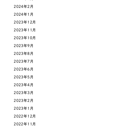
ポータルサイト・メディアサイト
（39件）
NPO・一般社団法人
2024年2月
LP（ランディングページ）
（28件）
2024年1月
キャンペーン・プロモーションサイト
（12件）
人材サービス
2023年12月
ブランディング（ロゴ・印刷物）
（90件）
2023年11月
その他
2023年10月
その他
（1件）
2023年9月
色
2023年8月
お客様インタビュー
2023年7月
2023年6月
ホワイト・白色
2023年5月
2023年4月
グレー・黒色
2023年3月
2023年2月
ベージュ・茶色
2023年1月
2022年12月
レッド・赤色
2022年11月