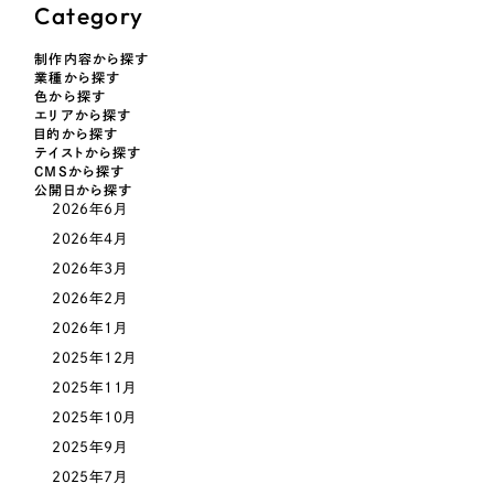
採用DX支援
その他のサービス
Category
医療・福祉
リープ・リクルーティング
／
採用業務代行
制作内容から探す
業種から探す
プライバシーポリシー
情報セキュリティ方針
求人票作成・面接など各種業務代行、採用の仕組み作り支援
コンサルティング・調査
色から探す
AI倫理ポリシー
クッキーポリシー
サイトマップ
リープ・キャリア
エリアから探す
／
人材紹介サービス
目的から探す
ウェブアクセシビリティ方針
完全成功報酬型のスカウト型ハイクラス人材紹介（岐阜・愛知）
観光・レジャー
テイストから探す
CMSから探す
公開日から探す
カイゼンDX支援
2026年6月
人材紹介・派遣
2026年4月
Pace
／
クラウド型工数管理ツール
2026年3月
日報ツールで案件ごとの営業利益をリアルタイムに可視化
士業
2026年2月
2026年1月
自治体・官公庁
制作実績
2025年12月
2025年11月
Works
美容・エステ
2025年10月
制作実績
2025年9月
IT・インターネット
2025年7月
全国1,400社以上の支援実績の中から
実績の