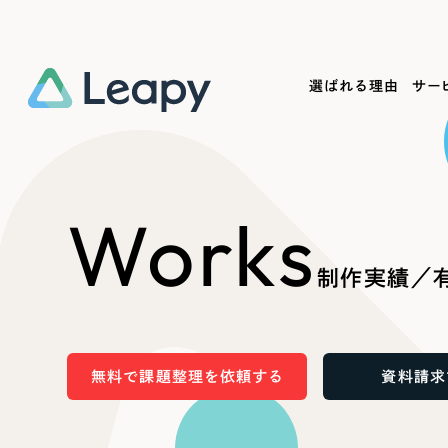
選ばれる理由
サー
Service
Works
Company
Useful
Works
サービス紹介
制作実績
会社概要
お役立ち情報
We
制作実績／有
一過性の広告に頼らず、
全国1,400社以上の支援実績
可能性をひらくデザインで
リーピーによるお役立ち情報を
コー
「仕組み」と「ノウハウ」を残す資産型DX
ら
しあわせな毎日をつくる
ます
支援をご提供します
実績の一部をご紹介します
EC
無料で課題整理を依頼する
資料請求
?
ブックマークしたサイ