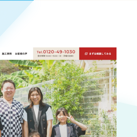
Pace
／
クラウド型工数管理ツール
日報ツールで案件ごとの営業利益をリアルタイムに可視化
発信
信
Cサイト（オンラインショップ）
）
ランディング（ロゴ・印刷物）
85件）
43件）
39件）