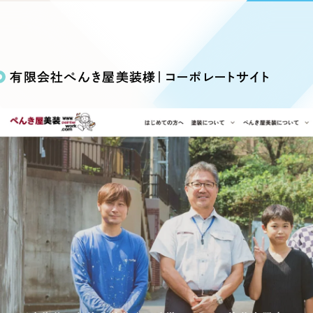
込み検索
ブランディング（ロゴ・印刷物）
ブランディング支援
・プロジェクト
広報ブログ
（90件）
／
マーケティング代行
リーピーの取り組みに関するお知らせ・イベントの様子を
策によるアクセス獲得、反響獲得などの"Webマーケティン
その他
（1件）
オプションサービス
代表ブログ
などのオフライン領域のマーケティングまでまるっと代行
有限会社ぺんき屋美装様｜コーポレートサイト
代表川口が経営・Web戦略・地方創生に関する情報を発
お客様インタビュー
メールマガジンアーカイブ
過去に配信したメールマガジンのアーカイブ
制作実績
イト・サービスサイト
求人・採用サイト
E
すべて
（624件）
コーポレート・企業サイト
（278件
ディングページ）
キャンペーン・プロモーション
ブ
ブランドサイト・サービスサイト
（
サイト
求人・採用サイト
（61件）
ECサイト（オンラインショップ）
（
ポータルサイト・メディアサイト
（
LP（ランディングページ）
（28件）