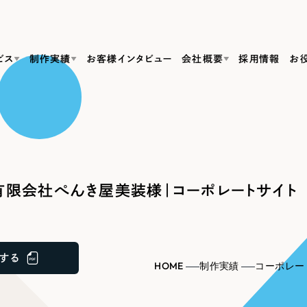
ビス
制作実績
お客様インタビュー
会社概要
採用情報
お
Web Produ
すべて
（624件）
コーポレート・企業サイト
（278件）
リーピーがわかる資料３点セット
bサイト制作
ブランドサイト・サービスサイト
リーピーが選ばれる理由
（85件）
リーピーのWebサイト制作・会社概要・サービスがわかる
会社概要
限会社ぺんき屋美装様｜コーポレートサイト
の中か
ご紹介し
求人・採用サイト
お役立ち資料
（61件）
Webサイト制作
ポレートサイト制作
採用サイト制作
代表挨拶
SDG
すぐに使える資料をダウンロード
ECサイト（オンラインショップ）
（43件）
コーポレートサイト制作
サイト制作
ブランドサイト制作
ポータルサイト・メディアサイト
メディア掲載・取材依頼
新着情
（39件）
する
採用サイト制作
HOME
制作実績
コーポレー
LP（ランディングページ）
（28件）
よくある質問
ト
ECサイト制作
リーピーブログ
採用情報
キャンペーン・プロモーションサイト
（1
ブランドサイト制作
Webデザイン・Webマーケティングに関する情報を発信