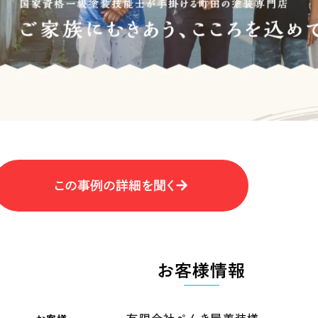
キャンペーン・プロモーションサイ
ブランディング（ロゴ・印刷物）
（
その他
（1件）
卸売・小売
医
Outsourcin
ャー
人材紹介・派遣
アウトソーシング（代行支援
テ
IT・インターネット
この事例の詳細を聞く
リープ・プロジェクト
「反響強化」を目的としたマー
ィア・放送
不動産
農
リープ・リクルーティング
「採用強化」を目的とした採用
お客様情報
ービス業
物流・運送
N
その他のサービス