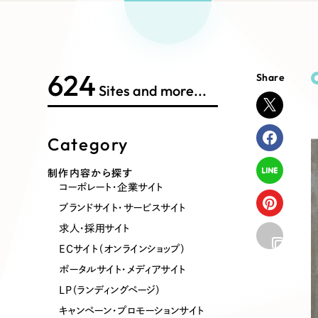
Works Search
絞り
リープ
SEO対
グ"から、
広報支援
624
Share
制作内容
Sites and more...
Category
コーポレート・企業サイト
ブランドサ
制作内容から探す
コーポレート・企業サイト
ポータルサイト・メディアサイト
LP（ラン
ブランドサイト・サービスサイト
求人・採用サイト
ECサイト（オンラインショップ）
その他
ポータルサイト・メディアサイト
LP（ランディングページ）
キャンペーン・プロモーションサイト