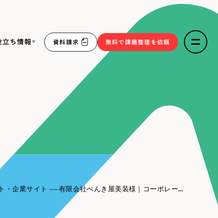
役立ち情報
資料請求
無料で課題整理を依頼
ce
リープ・リクルーティング
／
採用業務代行
求人票作成・面接など各種業務代行、採用の仕組み作り支
３点セット
援
リープ・キャリア
／
人材紹介サービス
sへの取り組み
完全成功報酬型のスカウト型ハイクラス人材紹介（岐阜・愛
知）
報
ト・企業サイト
有限会社ぺんき屋美装様｜コーポレートサイト
2件）