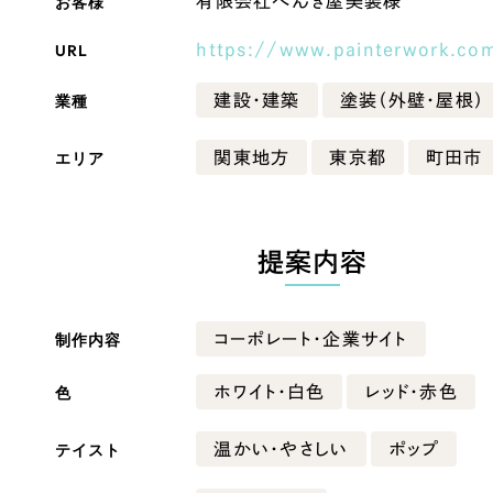
お客様
有限会社ぺんき屋美装様
Company
URL
https://www.painterwork.co
業種
建設・建築
塗装（外壁・屋根）
会社情報
エリア
関東地方
東京都
町田市
会社概要
・黒色
ベージュ・茶色
代表挨拶
SDGsに向けた取り組み
提案内容
ー・黄色
グリーン・緑色
メディア掲載と取材依頼
新着情報
制作内容
コーポレート・企業サイト
・桃色
カラフル・多色
採用情報
色
ホワイト・白色
レッド・赤色
ブログ
テイスト
温かい・やさしい
ポップ
リーピーブログ
代表ブログ