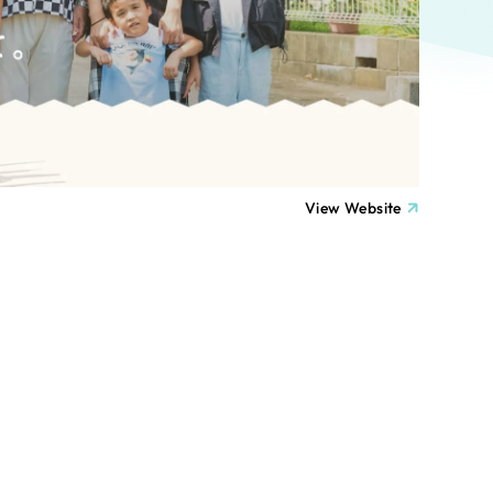
ト
（12件）
90件）
療・福祉
g
士業
View Website
）
教育
ケティング代行
林・水産
業務代行
PO・一般社団法人