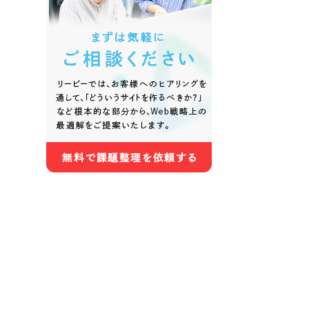
色
ホワイト・白色
グレー
オレンジ・橙色
イエロ
パープル・紫色
ピンク
さらに条件を追加する