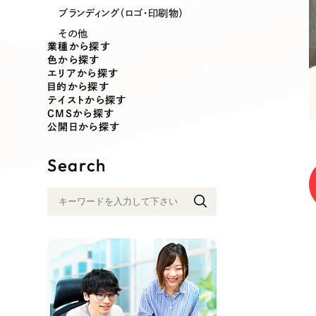
業種
ブランディング（ロゴ・印刷物）
その他
業種から探す
色から探す
エリアから探す
製造業
建設・建築
目的から探す
テイストから探す
CMSから探す
コンサルティング・調査
観光・レジ
公開日から探す
Search
自治体・官公庁
美容・エス
インフラ関連
広告・メデ
金融・保険業
その他サ
人材サービス
その他