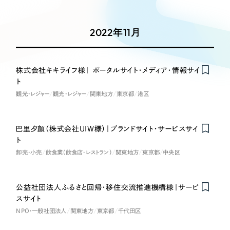
Works
絞り込み検
Webサイト制作
選ばれる理由
Search
索
コーポレートサイト制作
2022年11月
採用サイト制作
サービス
制作内容
ECサイト制作
Service
株式会社キキライフ様｜ ポータルサイト・メディア・情報サイ
ブランドサイト制作
ト
コーポレート・企業サイト
サービス紹介
ブランディング支援
観光・レジャー
観光・レジャー
関東地方
東京都
港区
一過性の広告に頼らず、
「仕組み」と「ノウハウ」
制作実績
ブランドサイト・サービスサイト
を残す資産型DX支援をご提供します
巴里夕顔（株式会社UIW様）｜ブランドサイト・サービスサイ
on
Honorabl
e
Ment
i
すべて
（624件）
ト
求人・採用サイト
コーポレート・企業サイト
（278件）
卸売・小売
飲食業（飲食店・レストラン）
関東地方
東京都
中央区
ブランドサイト・サービスサイト
（85件）
ECサイト（オンラインショップ）
求人・採用サイト
（61件）
公益社団法人ふるさと回帰・移住交流推進機構様｜サービ
ECサイト（オンラインショップ）
スサイト
ポータルサイト・メディアサイト
（43件）
NPO・一般社団法人
関東地方
東京都
千代田区
ポータルサイト・メディアサイト
（39件）
LP（ランディングページ）