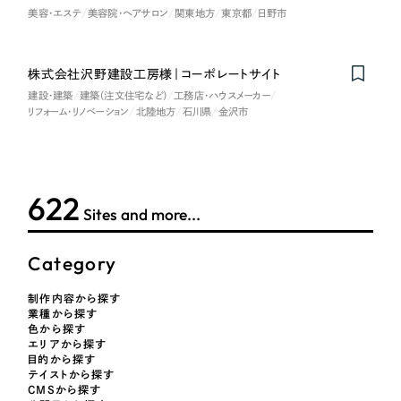
採用DX支援
その他のサービス
美容・エステ
美容院・ヘアサロン
関東地方
東京都
日野市
医療・福祉
リープ・リクルーティング
／
採用業務代行
プライバシーポリシー
情報セキュリティ方針
求人票作成・面接など各種業務代行、採用の仕組み作り支援
株式会社沢野建設工房様｜コーポレートサイト
コンサルティング・調査
AI倫理ポリシー
クッキーポリシー
サイトマップ
リープ・キャリア
／
人材紹介サービス
建設・建築
建築（注文住宅など）
工務店・ハウスメーカー
ウェブアクセシビリティ方針
リフォーム・リノベーション
北陸地方
石川県
金沢市
完全成功報酬型のスカウト型ハイクラス人材紹介（岐阜・愛知）
観光・レジャー
カイゼンDX支援
人材紹介・派遣
624
Pace
／
クラウド型工数管理ツール
Sites and more...
日報ツールで案件ごとの営業利益をリアルタイムに可視化
士業
Category
自治体・官公庁
制作実績
制作内容から探す
業種から探す
Works
美容・エステ
色から探す
エリアから探す
制作実績
目的から探す
IT・インターネット
テイストから探す
CMSから探す
全国1,400社以上の支援実績の中から
実績の