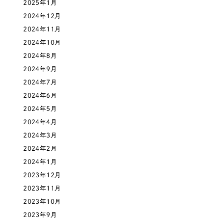
ポータルサイト・メディアサイト
（39件）
2025年1月
NPO・一般社団法人
LP（ランディングページ）
2024年12月
（28件）
2024年11月
キャンペーン・プロモーションサイト
（12件）
人材サービス
2024年10月
ブランディング（ロゴ・印刷物）
（90件）
2024年8月
その他
その他
（1件）
2024年9月
2024年7月
色
2024年6月
お客様インタビュー
2024年5月
2024年4月
ホワイト・白色
2024年3月
2024年2月
グレー・黒色
2024年1月
2023年12月
ベージュ・茶色
2023年11月
2023年10月
レッド・赤色
2023年9月