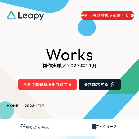
058-215-0066
無料で課題整理を依頼する
24時間受付
無料で課題整理を依頼する
Works
資料請求
する
資料請求する
制作実績／2022年11月
無料で課題整理を依頼
する
Company
無料で課題整理を依頼する
資料請求する
会社情報
採用情報
HOME
2022年11月
Web Produce
お役立ち情報
ブックマーク
絞り込み検索
リーピーが選ばれる理由
会社概要