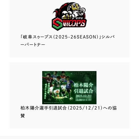
「岐阜スゥープス
（2025-26SEASON）」
シルバ
ーパートナー
柏木陽介選手
引退試合（2025/12/21）
への協
賛