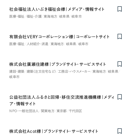
LP（ランディングページ）
（28件）
マーケティングDX支援
社会福祉法人いぶき福祉会様｜メディア・情報サイト
キャンペーン・プロモーションサイト
（12件）
キャンペーン・プロモーション
医療・福祉
福祉・介護
東海地方
岐阜県
岐阜市
Webサイト制作
ブランディング（ロゴ・印刷物）
（90件）
サイト
その他
（1件）
コーポレートサイト制作
有限会社VERYコーポレーション様｜コーポレートサイト
ブランディング（ロゴ・印刷物）
オプションサービス
医療・福祉
人材紹介・派遣
東海地方
岐阜県
岐阜市
採用サイト制作
お客様インタビュー
その他
ECサイト制作
株式会社廣瀬住建様｜ブランドサイト・サービスサイト
業種
Outsourcing
建設・建築
建築（注文住宅など）
工務店・ハウスメーカー
東海地方
岐阜県
ブランドサイト制作
岐阜市
?
よくある質問
アウトソーシング（代行支援）
製造業
公益社団法人ふるさと回帰・移住交流推進機構様｜メディ
リープ・プロジェクト
ア・情報サイト
「反響強化」を目的としたマーケティング代行
リープ・プロジェクト
建設・建築
／
マーケティング代行
NPO・一般社団法人
関東地方
東京都
千代田区
リープ・リクルーティング
SEO対策によるアクセス獲得、反響獲得などの"Webマーケティング"から、
ライン領域のマーケティングまでまるっと代行
「採用強化」を目的とした採用業務代行
卸売・小売
株式会社Acot様｜ブランドサイト・サービスサイト