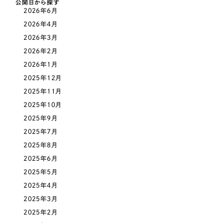
公開日から探す
一部をご紹介します
2026年6月
教育
2026年4月
ブックマークしたサイト
2026年3月
インフラ関連
2026年2月
2026年1月
広告・メディア・放送
2025年12月
2025年11月
不動産
2025年10月
2025年9月
農林・水産
2025年7月
すべて
（624件）
2025年8月
金融・保険業
コーポレート・企業サイト
2025年6月
（278件）
2025年5月
ブランドサイト・サービスサイト
（85件）
その他サービス業
2025年4月
求人・採用サイト
（61件）
2025年3月
物流・運送
ECサイト（オンラインショップ）
（43件）
2025年2月