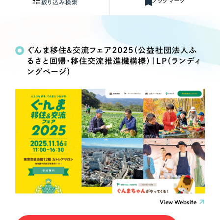
ブックマーク
Webサイト制作
絞り込み検索
選ばれる理由
コーポレートサイト制作
Works
絞り込み検
採用サイト制作
Search
索
サービス
ぐんま移住＆交流フェア2025（公益社団法人ふ
ECサイト制作
るさと回帰・移住交流推進機構様）｜LP（ランディ
Service
制作内容
ブランドサイト制作
ングページ）
サービス紹介
ブランディング支援
コーポレート・企業サイト
一過性の広告に頼らず、
「仕組み」と「ノウハウ」
制作実績
を残す資産型DX支援をご提供します
すべて
（624件）
ブランドサイト・サービスサイト
コーポレート・企業サイト
（278件）
求人・採用サイト
ブランドサイト・サービスサイト
（85件）
求人・採用サイト
（61件）
ECサイト（オンラインショップ）
ECサイト（オンラインショップ）
（43件）
View Website
ポータルサイト・メディアサイト
（39件）
ポータルサイト・メディアサイト