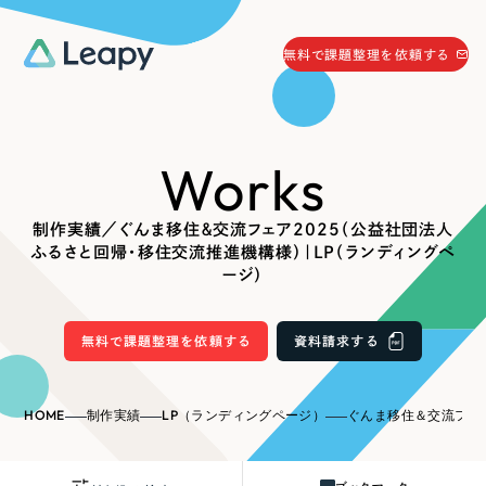
058-215-0066
無料で課題整理を依頼する
24時間受付
無料で課題整理を依頼する
Works
資料請求
する
資料請求する
制作実績／ぐんま移住＆交流フェア2025（公益社団法人
無料で課題整理を依頼
する
ふるさと回帰・移住交流推進機構様）｜LP（ランディングペ
Company
ージ）
会社情報
無料で課題整理を依頼する
資料請求する
採用情報
Web Produce
お役立ち情報
HOME
制作実績
LP（ランディングページ）
ぐんま移住＆交流フェア2025（公益社団法人ふるさと回帰
リーピーが選ばれる理由
会社概要