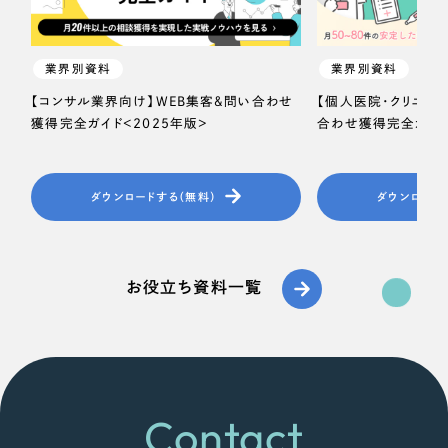
業界別資料
業界別資料
【コンサル業界向け】WEB集客＆問い合わせ
【個人医院・クリニッ
獲得完全ガイド＜2025年版＞
合わせ獲得完全ガイド
ダウンロードする（無料）
ダウンロード
お役立ち資料一覧
Contact