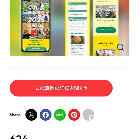
ポータルサイト・メディアサイト
（39件）
物流・運送
LP（ランディングページ）
（28件）
NPO・一般社団法人
キャンペーン・プロモーションサイト
（12件）
ブランディング（ロゴ・印刷物）
（90件）
人材サービス
その他
（1件）
その他
お客様インタビュー
色
この事例の詳細を聞く
ホワイト・白色
グレー・黒色
Share
ベージュ・茶色