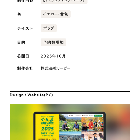
制作内容
採用DX支援
その他のサービス
卸売・小売
色
イエロー・黄色
リープ・リクルーティング
／
採用業務代行
医療・福祉
プライバシーポリシー
情報セキュリティ方針
求人票作成・面接など各種業務代行、採用の仕組み作り支援
テイスト
ポップ
AI倫理ポリシー
クッキーポリシー
サイトマップ
リープ・キャリア
／
人材紹介サービス
ウェブアクセシビリティ方針
コンサルティング・調査
完全成功報酬型のスカウト型ハイクラス人材紹介（岐阜・愛知）
目的
予約数増加
カイゼンDX支援
公開日
2025年10月
観光・レジャー
制作会社
Pace
株式会社リーピー
／
クラウド型工数管理ツール
人材紹介・派遣
日報ツールで案件ごとの営業利益をリアルタイムに可視化
士業
Design / Website(PC)
制作実績
自治体・官公庁
Works
制作実績
美容・エステ
全国1,400社以上の支援実績の中から
実績の