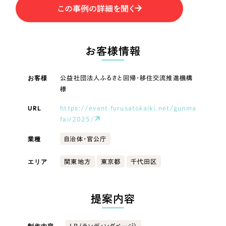
LP（ランディングページ）
（28件）
マーケティングDX支援
この事例の詳細を聞く
キャンペーン・プロモーションサイト
LP（ランディングページ）
（12件）
Webサイト制作
ブランディング（ロゴ・印刷物）
（90件）
キャンペーン・プロモーション
お客様情報
その他
（1件）
コーポレートサイト制作
サイト
オプションサービス
お客様
公益社団法人ふるさと回帰・移住交流推進機構
採用サイト制作
ブランディング（ロゴ・印刷物）
様
お客様インタビュー
ECサイト制作
URL
https://event.furusatokaiki.net/gunma
その他
fair2025/
Outsourcing
ブランドサイト制作
業種
自治体・官公庁
業種
?
よくある質問
アウトソーシング（代行支援）
エリア
関東地方
東京都
千代田区
リープ・プロジェクト
製造業
「反響強化」を目的としたマーケティング代行
リープ・プロジェクト
／
マーケティング代行
リープ・リクルーティング
提案内容
SEO対策によるアクセス獲得、反響獲得などの"Webマーケティング"から、
ライン領域のマーケティングまでまるっと代行
建設・建築
「採用強化」を目的とした採用業務代行
LP（ランディングページ）