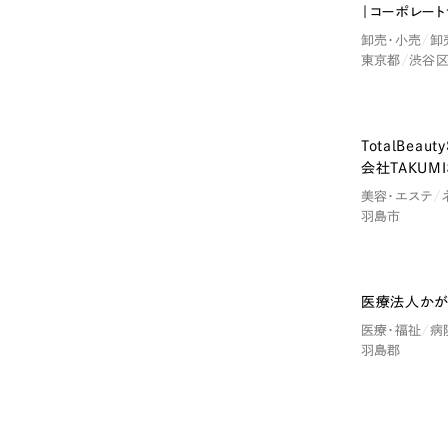
058-215-00
｜コーポレート
卸売・小売
卸
24時間受付
東京都
渋谷
無料で課題整理を依頼する
TotalBeaut
会社TAKUM
資料請求する
美容・エステ
羽島市
医療法人かが
医療・福祉
病
羽島郡