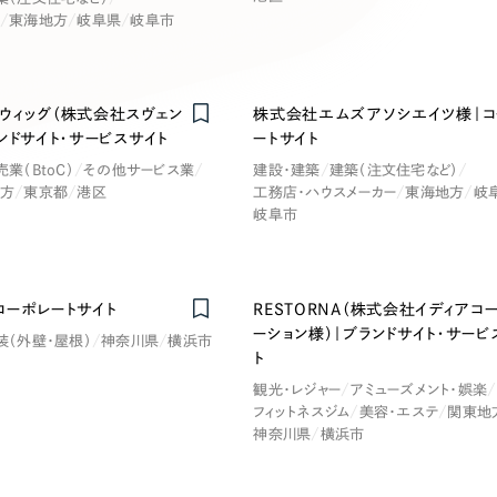
キャンペーン・プロモーションサイ
東海地方
岐阜県
岐阜市
ブランディング（ロゴ・印刷物）
（
その他
（1件）
ウィッグ（株式会社スヴェン
株式会社エムズアソシエイツ様｜コ
卸売・小売
医
Nominee
ンドサイト・サービスサイト
ートサイト
Outsourcin
売業（BtoC）
その他サービス業
建設・建築
建築（注文住宅など）
方
東京都
港区
工務店・ハウスメーカー
東海地方
岐
ャー
人材紹介・派遣
岐阜市
アウトソーシング（代行支援
テ
IT・インターネット
リープ・プロジェクト
コーポレートサイト
RESTORNA（株式会社イディアコ
「反響強化」を目的としたマー
ーション様）｜ブランドサイト・サービ
装（外壁・屋根）
神奈川県
横浜市
ィア・放送
不動産
農
リープ・リクルーティング
ト
「採用強化」を目的とした採用
観光・レジャー
アミューズメント・娯楽
フィットネスジム
美容・エステ
関東地
ービス業
物流・運送
N
神奈川県
横浜市
その他のサービス