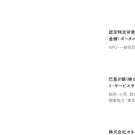
認定特定非営
金様｜ポータル
NPO・一般社
Contact Us
巴里夕顔（株式
n
H
o
n
o
r
a
b
l
e
M
e
n
t
i
o
ト・サービスサ
初めてのサイト制作で何をすればいいかお困りのお
卸売・小売
飲
現状の課題抽出やサイトの目的の整理、サイトコン
関東地方
東
せください。もちろん、Web集客の戦略設計を具現
イン、機能面までご提案します。
株式会社オネ