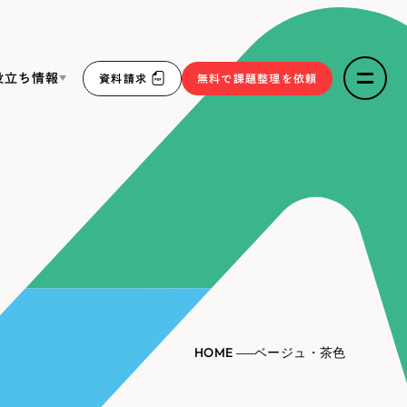
役立ち情報
資料請求
無料で課題整理を依頼
ce
リープ・リクルーティング
／
採用業務代行
求人票作成・面接など各種業務代行、採用の仕組み作り支
３点セット
援
リープ・キャリア
／
人材紹介サービス
sへの取り組み
完全成功報酬型のスカウト型ハイクラス人材紹介（岐阜・愛
知）
報
HOME
ベージュ・茶色
2件）