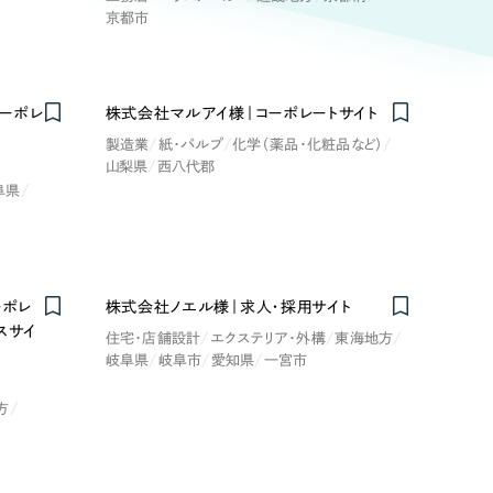
ト
（12件）
京都市
90件）
ーポレ
株式会社マルアイ様｜コーポレートサイト
療・福祉
製造業
紙・パルプ
化学（薬品・化粧品など）
g
山梨県
西八代郡
阜県
士業
）
教育
ーポレ
株式会社ノエル様｜求人・採用サイト
ケティング代行
スサイ
住宅・店舗設計
エクステリア・外構
東海地方
林・水産
岐阜県
岐阜市
愛知県
一宮市
業務代行
方
PO・一般社団法人