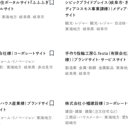
住ポータルサイト『ふふふぎ
シビックプライドプレイス（岐阜市・
ルサイト
ディアコスモス事業課様）｜メディア
サイト
東海地方
岐阜県
岐阜市
観光・レジャー
観光・レジャー
自治体
東海地方
岐阜県
岐阜市
会社様｜コーポレートサイト
手作り指輪工房G.festa（有限会
様）｜ブランドサイト・サービスサイト
フォーム・リノベーション
根）
東海地方
岐阜県
多治見市
製造業
金属・鉄鋼
金属製品
東海地
岐阜県
岐阜市
ハウス産業様｜ブランドサイ
株式会社小幡建設様｜コーポレート
イト
建設・建築
建築（注文住宅など）
工務店・ハウスメーカー
東海地方
愛
フォーム・リノベーション
東海地方
岡崎市
郡