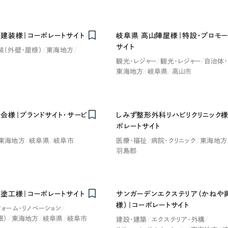
建装様｜コーポレートサイト
岐阜県 高山陣屋様｜特設・プロモー
サイト
装（外壁・屋根）
東海地方
観光・レジャー
観光・レジャー
自治体
東海地方
岐阜県
高山市
会様｜ブランドサイト・サービ
しみず整形外科リハビリクリニック様
ポレートサイト
東海地方
岐阜県
岐阜市
医療・福祉
病院・クリニック
東海地方
羽島郡
塗工様｜コーポレートサイト
サンガーデンエクステリア（かねや
様）｜コーポレートサイト
フォーム・リノベーション
根）
東海地方
岐阜県
岐阜市
建設・建築
エクステリア・外構