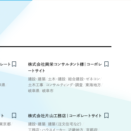
Pace
／
クラウド型工数管理ツール
日報ツールで案件ごとの営業利益をリアルタイムに可視化
発信
信
Cサイト（オンラインショップ）
レート
株式会社興栄コンサルタント様｜コーポレ
ートサイト
）
建設・建築
土木・建設
総合建設・ゼネコン
ランディング（ロゴ・印刷物）
85件）
阜県
土木工事
コンサルティング・調査
東海地方
岐阜県
岐阜市
43件）
39件）
イト
株式会社片山工務店｜コーポレートサイト
東京都
建設・建築
建築（注文住宅など）
工務店・ハウスメーカー
近畿地方
京都府