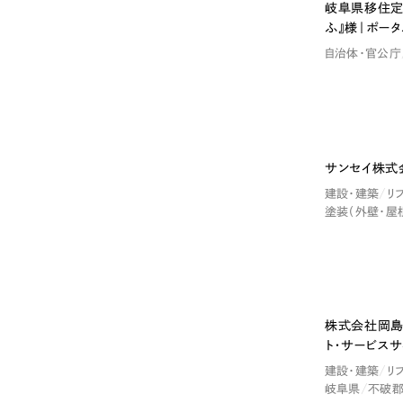
岐阜県移住定
ふ』様｜ポータ
自治体・官公庁
サンセイ株式
建設・建築
リ
塗装（外壁・屋
株式会社岡島
ト・サービスサ
建設・建築
リ
岐阜県
不破