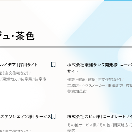
込み検索
ブランディング（ロゴ・印刷物）
ブランディング支援
・プロジェクト
広報ブログ
（90件）
／
マーケティング代行
リーピーの取り組みに関するお知らせ・イベントの様子を
策によるアクセス獲得、反響獲得などの"Webマーケティン
その他
（1件）
オプションサービス
代表ブログ
などのオフライン領域のマーケティングまでまるっと代行
代表川口が経営・Web戦略・地方創生に関する情報を発
ジュ・茶色
お客様インタビュー
メールマガジンアーカイブ
過去に配信したメールマガジンのアーカイブ
制作実績
イト・サービスサイト
求人・採用サイト
E
ルイデア｜採用サイト
株式会社讃建サンワ開発様｜コーポ
すべて
（624件）
サイト
築（注文住宅など）
コーポレート・企業サイト
（278件
東海地方
岐阜県
岐阜市
建設・建築
建築（注文住宅など）
ディングページ）
キャンペーン・プロモーション
ブ
ブランドサイト・サービスサイト
（
工務店・ハウスメーカー
東海地方
岐
サイト
美濃加茂市
求人・採用サイト
（61件）
ECサイト（オンラインショップ）
（
ポータルサイト・メディアサイト
（
ズアソシエイツ様｜サービス
株式会社スピカ様｜コーポレートサ
LP（ランディングページ）
（28件）
その他サービス業
その他
関東地方
港区
築（注文住宅など）