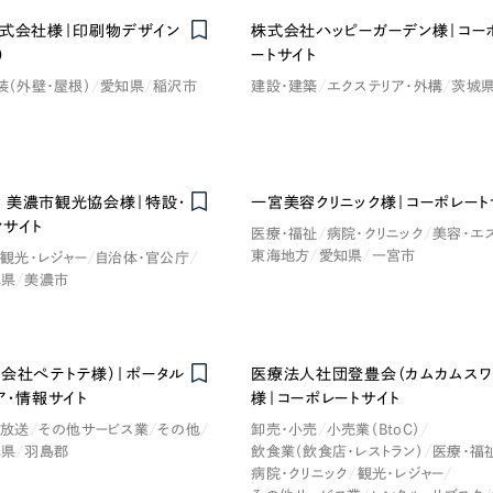
株式会社様｜印刷物デザイン
株式会社ハッピーガーデン様｜コー
Company
）
ートサイト
装（外壁・屋根）
愛知県
稲沢市
建設・建築
エクステリア・外構
茨城
会社情報
会社概要
・黒色
ベージュ・茶色
 美濃市観光協会様｜特設・
一宮美容クリニック様｜コーポレート
代表挨拶
ンサイト
医療・福祉
病院・クリニック
美容・エ
SDGsに向けた取り組み
東海地方
愛知県
一宮市
観光・レジャー
自治体・官公庁
ー・黄色
グリーン・緑色
阜県
美濃市
メディア掲載と取材依頼
新着情報
・桃色
カラフル・多色
採用情報
同会社ぺテトテ様）｜ポータル
医療法人社団登豊会（カムカムスワ
ア・情報サイト
様｜コーポレートサイト
ブログ
・放送
その他サービス業
その他
卸売・小売
小売業（BtoC）
阜県
羽島郡
飲食業（飲食店・レストラン）
医療・福
リーピーブログ
病院・クリニック
観光・レジャー
代表ブログ