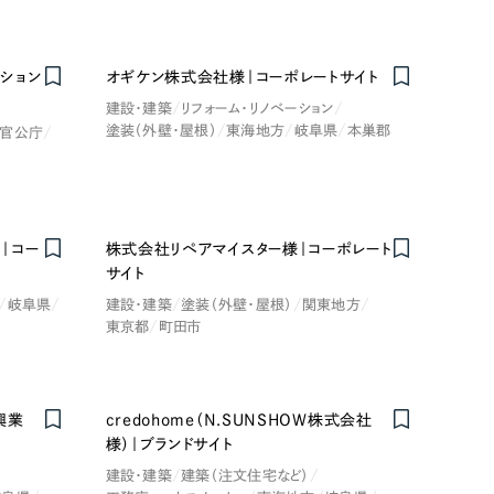
ション
オギケン株式会社様｜コーポレートサイト
建設・建築
リフォーム・リノベーション
塗装（外壁・屋根）
東海地方
岐阜県
本巣郡
・官公庁
｜コー
株式会社リペアマイスター様｜コーポレート
サイト
岐阜県
建設・建築
塗装（外壁・屋根）
関東地方
東京都
町田市
興業
credohome（N.SUNSHOW株式会社
様）｜ブランドサイト
建設・建築
建築（注文住宅など）