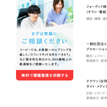
フォーグッド
（チラシ・看板
色
建設・建築
塗
ホワイト・白色
グレー
一般社団法人
プロモーショ
観光・レジャー
オレンジ・橙色
イエロ
東海地方
岐
パープル・紫色
ピンク
テテワン（合
サイト・メディ
広告・メディア
東海地方
岐
さらに条件を追加する