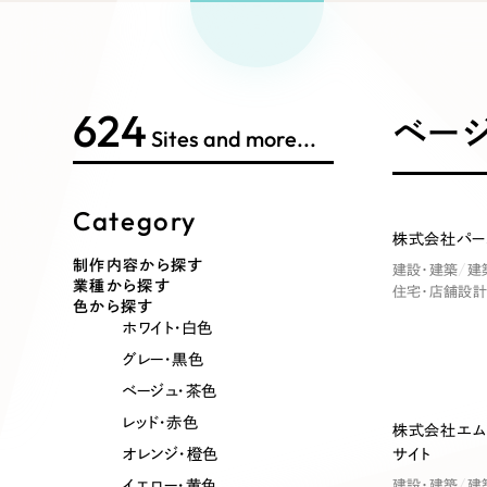
Works Search
絞り
リープ
SEO対
グ"から、
広報支援
624
制作内容
ベー
Sites and more...
Category
コーポレート・企業サイト
ブランドサ
株式会社パー
制作内容から探す
建設・建築
建
業種から探す
住宅・店舗設計
ポータルサイト・メディアサイト
LP（ラン
色から探す
ホワイト・白色
グレー・黒色
ベージュ・茶色
その他
レッド・赤色
株式会社エム
オレンジ・橙色
サイト
イエロー・黄色
建設・建築
建