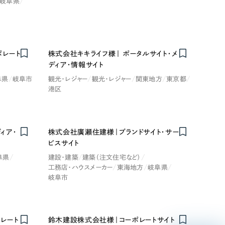
岐阜県
ポレート
株式会社キキライフ様｜ ポータルサイト・メ
ディア・情報サイト
阜県
岐阜市
観光・レジャー
観光・レジャー
関東地方
東京都
港区
リティ方針
AI倫理ポリシー
ウェブアクセシビリティ方針
ィア・
株式会社廣瀬住建様｜ブランドサイト・サー
ビスサイト
阜県
建設・建築
建築（注文住宅など）
工務店・ハウスメーカー
東海地方
岐阜県
岐阜市
レート
鈴木建設株式会社様｜コーポレートサイト