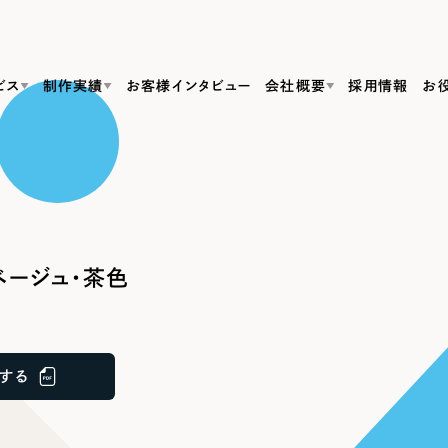
ビス
制作実績
お客様インタビュー
会社概要
採用情報
お
Web Produ
すべて
（624件）
コーポレート・企業サイト
（278件）
リーピーがわかる資料３点セット
bサイト制作
ブランドサイト・サービスサイト
リーピーが選ばれる理由
（85件）
リーピーのWebサイト制作・会社概要・サービスがわかる
会社概要
ージュ・茶色
の中か
ご紹介し
求人・採用サイト
お役立ち資料
（61件）
Webサイト制作
ポレートサイト制作
採用サイト制作
代表挨拶
SDG
すぐに使える資料をダウンロード
ECサイト（オンラインショップ）
（43件）
コーポレートサイト制作
サイト制作
ブランドサイト制作
ポータルサイト・メディアサイト
メディア掲載・取材依頼
新着情
（39件）
する
採用サイト制作
LP（ランディングページ）
（28件）
よくある質問
ト
ECサイト制作
リーピーブログ
採用情報
キャンペーン・プロモーションサイト
（1
ブランドサイト制作
Webデザイン・Webマーケティングに関する情報を発信