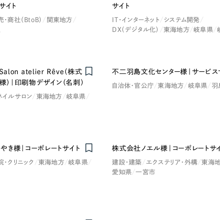
66
サイト
サイト
売・商社（BtoB）
関東地方
IT・インターネット
システム開発
区
DX（デジタル化）
東海地方
岐阜県
ySalon atelier Rêve（株式
不二羽島文化センター様｜サービス
I様）｜印刷物デザイン（名刺）
自治体・官公庁
東海地方
岐阜県
羽
ネイルサロン
東海地方
岐阜県
やき様｜コーポレートサイト
株式会社ノエル様｜コーポレートサ
院・クリニック
東海地方
岐阜県
建設・建築
エクステリア・外構
東海
愛知県
一宮市