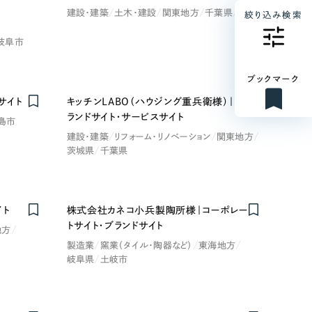
Nominee
建設・建築
土木・建設
関東地方
千葉県
旭市
絞り込み検索
岐阜市
ブックマーク
サイト
キッチンLABO（ハウジング重兵衛様）｜ブ
ランドサイト・サービスサイト
島市
建設・建築
リフォーム・リノベーション
関東地方
茨城県
千葉県
イト
株式会社カネコ小兵製陶所様｜コーポレー
Nominee
トサイト・ブランドサイト
地方
製造業
窯業（タイル・陶器など）
東海地方
岐阜県
土岐市