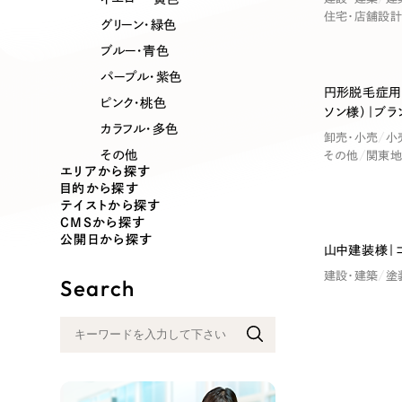
業種
住宅・店舗設計
グリーン・緑色
ブルー・青色
パープル・紫色
円形脱毛症用
製造業
建設・建築
ピンク・桃色
ソン様）｜ブラ
カラフル・多色
卸売・小売
小
その他
その他
関東地
コンサルティング・調査
観光・レジ
エリアから探す
目的から探す
テイストから探す
自治体・官公庁
美容・エス
CMSから探す
公開日から探す
山中建装様｜
建設・建築
塗
インフラ関連
広告・メデ
Search
金融・保険業
その他サ
人材サービス
その他