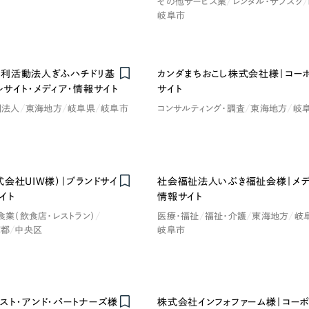
その他サービス業
レンタル・サブスク
岐阜市
広報ブログ
メルマガアーカイブ
利活動法人ぎふハチドリ基
カンダまちおこし株式会社様｜コー
Nominee
サイト・メディア・情報サイト
サイト
団法人
東海地方
岐阜県
岐阜市
コンサルティング・調査
東海地方
岐
プライバシーポリシー
情報セキュ
クッキーポリシー
サイトマップ
会社UIW様）｜ブランドサイ
社会福祉法人いぶき福祉会様｜メデ
イト
情報サイト
客様も歓迎。
食業（飲食店・レストラン）
医療・福祉
福祉・介護
東海地方
岐
セプトの策定からお任
京都
中央区
岐阜市
化するサイト構成、デザ
スト・アンド・パートナーズ様
株式会社インフォファーム様｜コーポ