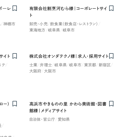
ポ―レ
有限会社割烹河むら様｜コーポレートサイ
ト
県
神栖市
卸売・小売
飲食業（飲食店・レストラン）
東海地方
岐阜県
岐阜市
レッド・赤色
サイト
株式会社オンダテクノ様｜求人・採用サイト
ステ
士業
弁理士
岐阜県
岐阜市
東京都
新宿区
大阪府
大阪市
ブルー・青色
その他
ロー）
高浜市やきものの里 かわら美術館・図書
Nominee
館様｜メディアサイト
自治体・官公庁
愛知県
祉