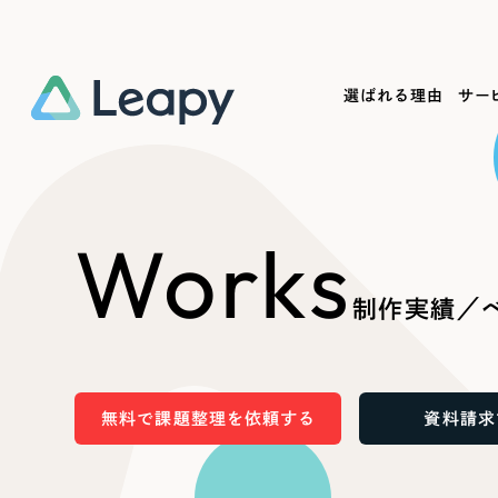
選ばれる理由
サー
Service
Works
Company
Useful
Works
サービス紹介
制作実績
会社概要
お役立ち情報
We
制作実績／ベ
一過性の広告に頼らず、
全国1,400社以上の支援実績
可能性をひらくデザインで
リーピーによるお役立ち情報を
コー
「仕組み」と「ノウハウ」を残す資産型DX
ら
しあわせな毎日をつくる
ます
支援をご提供します
実績の一部をご紹介します
EC
無料で課題整理を依頼する
資料請求
?
ブックマークしたサイ