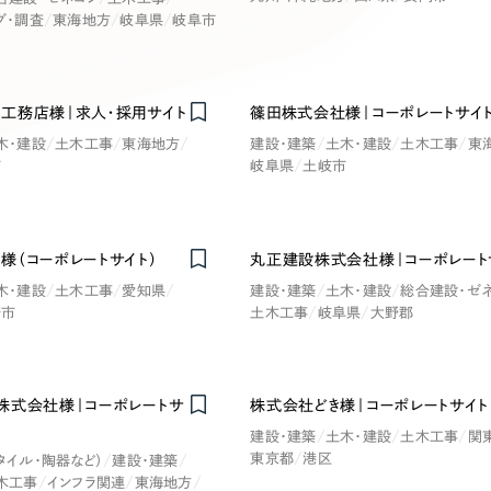
キャンペーン・プロモーションサイ
グ・調査
東海地方
岐阜県
岐阜市
ブランディング（ロゴ・印刷物）
（
その他
（1件）
工務店様｜求人・採用サイト
篠田株式会社様｜コーポレートサイ
卸売・小売
医
木・建設
土木工事
東海地方
建設・建築
土木・建設
土木工事
東
Outsourcin
市
岐阜県
土岐市
ャー
人材紹介・派遣
アウトソーシング（代行支援
様（コーポレートサイト）
丸正建設株式会社様｜コーポレート
テ
IT・インターネット
木・建設
土木工事
愛知県
建設・建築
土木・建設
総合建設・ゼ
リープ・プロジェクト
崎市
土木工事
岐阜県
大野郡
「反響強化」を目的としたマー
ィア・放送
不動産
農
リープ・リクルーティング
「採用強化」を目的とした採用
株式会社様｜コーポレートサ
株式会社どき様｜コーポレートサイト
ービス業
物流・運送
N
建設・建築
土木・建設
土木工事
関
その他のサービス
東京都
港区
タイル・陶器など）
建設・建築
木工事
インフラ関連
東海地方