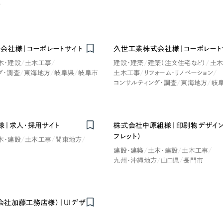
市
Company
会社様｜コーポレートサイト
久世工業株式会社様｜コーポレート
会社情報
木・建設
土木工事
建設・建築
建築（注文住宅など）
土木
グ・調査
東海地方
岐阜県
岐阜市
土木工事
リフォーム・リノベーション
会社概要
コンサルティング・調査
東海地方
岐
・黒色
ベージュ・茶色
代表挨拶
SDGsに向けた取り組み
ー・黄色
グリーン・緑色
様｜求人・採用サイト
株式会社中原組様｜印刷物デザイン
メディア掲載と取材依頼
フレット）
木・建設
土木工事
関東地方
新着情報
建設・建築
土木・建設
土木工事
・桃色
カラフル・多色
採用情報
九州・沖縄地方
山口県
長門市
ブログ
式会社加藤工務店様）｜UIデザ
リーピーブログ
代表ブログ