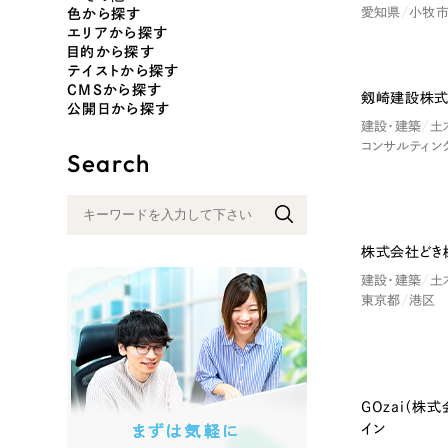
愛知県
小牧
色から探す
エリアから探す
目的から探す
テイストから探す
色
CMSから探す
剱崎建設株式
公開日から探す
建設・建築
土
コンサルティン
Search
ホワイト・白色
グレー
オレンジ・橙色
イエロ
株式会社どき
建設・建築
土
東京都
港区
パープル・紫色
ピンク
GOzai（株
イン
さらに条件を追加する