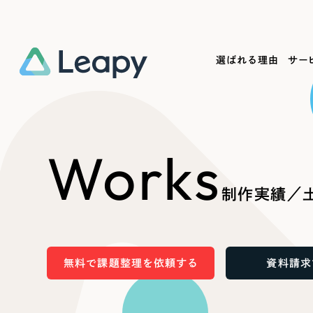
選ばれる理由
サー
Service
Works
Company
Useful
Works
サービス紹介
制作実績
会社概要
お役立ち情報
We
制作実績／
一過性の広告に頼らず、
全国1,400社以上の支援実績
可能性をひらくデザインで
リーピーによるお役立ち情報を
コー
「仕組み」と「ノウハウ」を残す資産型DX
ら
しあわせな毎日をつくる
ます
支援をご提供します
実績の一部をご紹介します
EC
無料で課題整理を依頼する
資料請求
?
ブックマークしたサイ