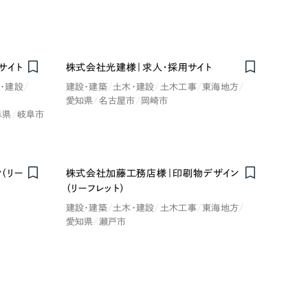
サイト
株式会社光建様｜求人・採用サイト
・建設
建設・建築
土木・建設
土木工事
東海地方
愛知県
名古屋市
岡崎市
阜県
岐阜市
レッド・赤色
ブルー・青色
（リー
株式会社加藤工務店様｜印刷物デザイン
（リーフレット）
建設・建築
土木・建設
土木工事
東海地方
その他
愛知県
瀬戸市