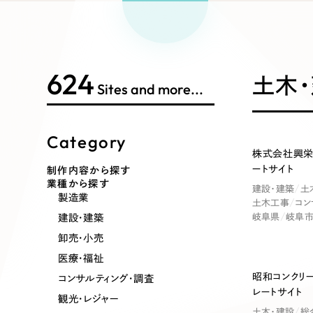
Works Search
絞り
リープ
SEO対
グ"から、
広報支援
624
制作内容
土木・
Sites and more...
Category
コーポレート・企業サイト
ブランドサ
株式会社興栄
ートサイト
制作内容から探す
業種から探す
建設・建築
土
ポータルサイト・メディアサイト
LP（ラン
製造業
土木工事
コン
建設・建築
岐阜県
岐阜
卸売・小売
医療・福祉
その他
昭和コンクリ
コンサルティング・調査
レートサイト
観光・レジャー
土木・建設
総