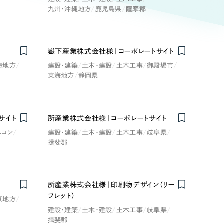
ト
（12件）
九州・沖縄地方
鹿児島県
薩摩郡
90件）
ト
嶽下産業株式会社様｜コーポレートサイト
療・福祉
海地方
建設・建築
土木・建設
土木工事
御殿場市
g
東海地方
静岡県
士業
）
サイト
所産業株式会社様｜コーポレートサイト
教育
ネコン
建設・建築
土木・建設
土木工事
岐阜県
揖斐郡
ケティング代行
林・水産
業務代行
所産業株式会社様｜印刷物デザイン（リー
PO・一般社団法人
フレット）
東地方
建設・建築
土木・建設
土木工事
岐阜県
揖斐郡