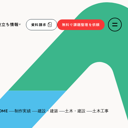
役立ち情報
資料請求
無料で課題整理を依頼
ce
リープ・リクルーティング
／
採用業務代行
求人票作成・面接など各種業務代行、採用の仕組み作り支
３点セット
援
リープ・キャリア
／
人材紹介サービス
sへの取り組み
完全成功報酬型のスカウト型ハイクラス人材紹介（岐阜・愛
知）
報
OME
制作実績
建設・建築
土木・建設
土木工事
2件）