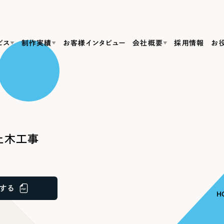
ビス
制作実績
お客様インタビュー
会社概要
採用情報
お
Web Produ
すべて
（624件）
コーポレート・企業サイト
（278件）
リーピーがわかる資料３点セット
bサイト制作
ブランドサイト・サービスサイト
リーピーが選ばれる理由
（85件）
リーピーのWebサイト制作・会社概要・サービスがわかる
会社概要
土木工事
の中か
ご紹介し
求人・採用サイト
お役立ち資料
（61件）
Webサイト制作
ポレートサイト制作
採用サイト制作
代表挨拶
SDG
すぐに使える資料をダウンロード
ECサイト（オンラインショップ）
（43件）
コーポレートサイト制作
サイト制作
ブランドサイト制作
ポータルサイト・メディアサイト
メディア掲載・取材依頼
新着情
（39件）
する
採用サイト制作
H
LP（ランディングページ）
（28件）
よくある質問
ト
ECサイト制作
リーピーブログ
採用情報
キャンペーン・プロモーションサイト
（1
ブランドサイト制作
Webデザイン・Webマーケティングに関する情報を発信