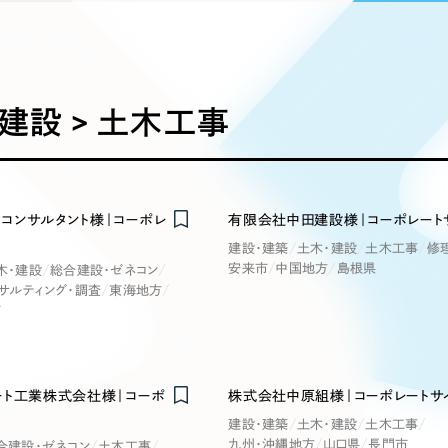
込み検索
ブランディング（ロゴ・印刷物）
ブランディング支援
・プロジェクト
広報ブログ
（90件）
／
マーケティング代行
リーピーの取り組みに関するお知らせ・イベントの様子を
策によるアクセス獲得、反響獲得などの"Webマーケティン
その他
（1件）
オプションサービス
代表ブログ
などのオフライン領域のマーケティングまでまるっと代行
代表川口が経営・Web戦略・地方創生に関する情報を発
建設 > 土木工事
お客様インタビュー
メールマガジンアーカイブ
過去に配信したメールマガジンのアーカイブ
制作実績
イト・サービスサイト
求人・採用サイト
E
コンサルタント様｜コーポレ
有限会社中田建設様｜コーポレート
すべて
（624件）
建設・建築
土木・建設
土木工事
修
コーポレート・企業サイト
（278件
安来市
中国地方
島根県
木・建設
総合建設・ゼネコン
ディングページ）
キャンペーン・プロモーション
ブ
ブランドサイト・サービスサイト
（
サルティング・調査
東海地方
サイト
市
求人・採用サイト
（61件）
ECサイト（オンラインショップ）
（
ポータルサイト・メディアサイト
（
ート工業株式会社様｜コーポ
株式会社中原組様｜コーポレートサ
LP（ランディングページ）
（28件）
建設・建築
土木・建設
土木工事
九州・沖縄地方
山口県
長門市
合建設・ゼネコン
土木工事