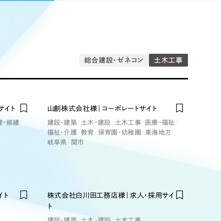
Pace
／
クラウド型工数管理ツール
日報ツールで案件ごとの営業利益をリアルタイムに可視化
発信
信
総合建設・ゼネコン
土木工事
Cサイト（オンラインショップ）
サイト
山創株式会社様｜コーポレートサイト
理・修繕
建設・建築
土木・建設
土木工事
医療・福祉
）
福祉・介護
教育
保育園・幼稚園
東海地方
ランディング（ロゴ・印刷物）
岐阜県
関市
85件）
43件）
39件）
イト
株式会社白川田工務店様｜求人・採用サイ
ト
建設・建築
土木・建設
土木工事