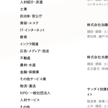
業種
人材紹介・派遣
コンサルティン
士業
自治体・官公庁
美容・エステ
株式会社加藤
製造業
建設・建築
IT・インターネット
建設・建築
土
愛知県
瀬戸
教育
コンサルティング・調査
観光・レジ
インフラ関連
広告・メディア・放送
株式会社光建
不動産
自治体・官公庁
美容・エス
建設・建築
土
農林・水産
名古屋市
岡
金融・保険業
インフラ関連
広告・メデ
その他サービス業
物流・運送
サンダイ技建
金融・保険業
その他サ
NPO・一般社団法人
イト
人材サービス
製造業
窯業（
土木・建設
土
その他
人材サービス
その他