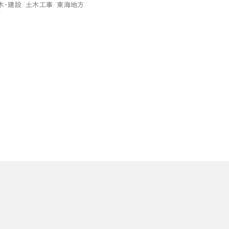
木・建設
土木工事
東海地方
広報ブログ
市
メルマガアーカイブ
プライバシーポリシー
情報セキュ
クッキーポリシー
サイトマップ
客様も歓迎。
セプトの策定からお任
化するサイト構成、デザ