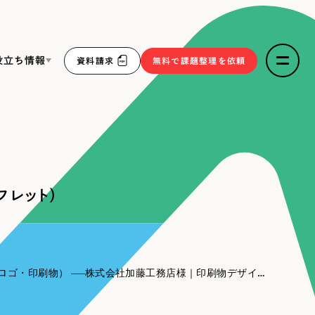
役立ち情報
資料請求
無料で課題整理を依頼
ce
リープ・リクルーティング
／
採用業務代行
求人票作成・面接など各種業務代行、採用の仕組み作り支
３点セット
援
レット）
リープ・キャリア
／
人材紹介サービス
sへの取り組み
完全成功報酬型のスカウト型ハイクラス人材紹介（岐阜・愛
知）
報
ロゴ・印刷物）
株式会社加藤工務店様｜印刷物デザイン（リーフレット）
2件）