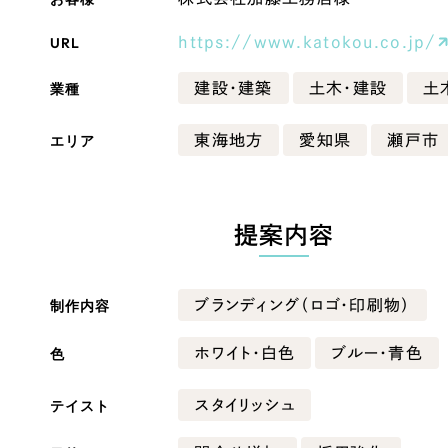
Company
URL
https://www.katokou.co.jp/
業種
建設・建築
土木・建設
土
会社情報
エリア
東海地方
愛知県
瀬戸市
会社概要
・黒色
ベージュ・茶色
代表挨拶
SDGsに向けた取り組み
提案内容
ー・黄色
グリーン・緑色
メディア掲載と取材依頼
新着情報
制作内容
ブランディング（ロゴ・印刷物）
・桃色
カラフル・多色
採用情報
色
ホワイト・白色
ブルー・青色
ブログ
テイスト
スタイリッシュ
リーピーブログ
代表ブログ