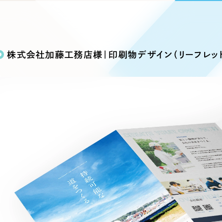
込み検索
ブランディング（ロゴ・印刷物）
ブランディング支援
・プロジェクト
広報ブログ
（90件）
／
マーケティング代行
リーピーの取り組みに関するお知らせ・イベントの様子を
策によるアクセス獲得、反響獲得などの"Webマーケティン
その他
（1件）
オプションサービス
代表ブログ
などのオフライン領域のマーケティングまでまるっと代行
株式会社加藤工務店様｜印刷物デザイン（リーフレッ
代表川口が経営・Web戦略・地方創生に関する情報を発
お客様インタビュー
メールマガジンアーカイブ
過去に配信したメールマガジンのアーカイブ
制作実績
イト・サービスサイト
求人・採用サイト
E
すべて
（624件）
コーポレート・企業サイト
（278件
ディングページ）
キャンペーン・プロモーション
ブ
ブランドサイト・サービスサイト
（
サイト
求人・採用サイト
（61件）
ECサイト（オンラインショップ）
（
ポータルサイト・メディアサイト
（
LP（ランディングページ）
（28件）