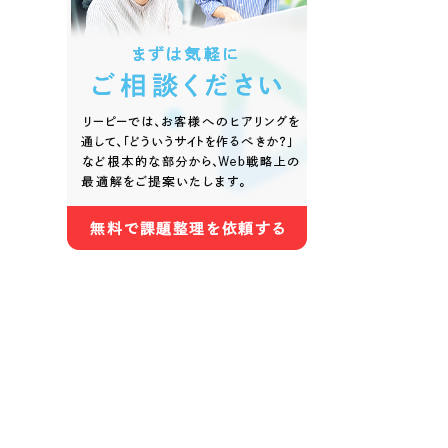
色
ホワイト・白色
グレー
オレンジ・橙色
イエロ
パープル・紫色
ピンク
さらに条件を追加する