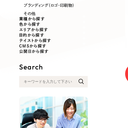
業種
ブランディング（ロゴ・印刷物）
その他
業種から探す
色から探す
エリアから探す
製造業
建設・建築
目的から探す
テイストから探す
CMSから探す
コンサルティング・調査
観光・レジ
公開日から探す
Search
自治体・官公庁
美容・エス
インフラ関連
広告・メデ
金融・保険業
その他サ
人材サービス
その他