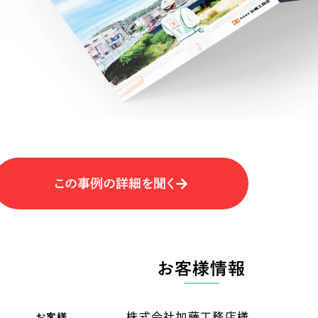
キャンペーン・プロモーションサイ
ブランディング（ロゴ・印刷物）
（
その他
（1件）
卸売・小売
医
Outsourcin
ャー
人材紹介・派遣
アウトソーシング（代行支援
テ
IT・インターネット
この事例の詳細を聞く
リープ・プロジェクト
「反響強化」を目的としたマー
ィア・放送
不動産
農
リープ・リクルーティング
「採用強化」を目的とした採用
お客様情報
ービス業
物流・運送
N
その他のサービス
お客様
株式会社加藤工務店様