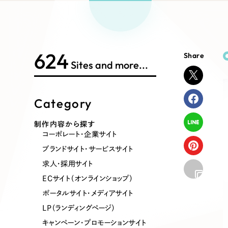
Works Search
絞り
リープ
SEO対
グ"から、
広報支援
624
Share
制作内容
Sites and more...
Category
コーポレート・企業サイト
ブランドサ
制作内容から探す
コーポレート・企業サイト
ポータルサイト・メディアサイト
LP（ラン
ブランドサイト・サービスサイト
求人・採用サイト
ECサイト（オンラインショップ）
その他
ポータルサイト・メディアサイト
LP（ランディングページ）
キャンペーン・プロモーションサイト