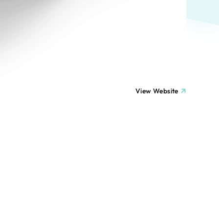
ト
（12件）
90件）
療・福祉
g
士業
View Website
）
教育
ケティング代行
林・水産
業務代行
PO・一般社団法人