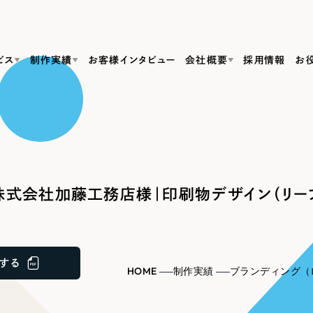
ビス
制作実績
お客様インタビュー
会社概要
採用情報
お
Web Produ
すべて
（624件）
コーポレート・企業サイト
（278件）
リーピーがわかる資料３点セット
bサイト制作
ブランドサイト・サービスサイト
リーピーが選ばれる理由
（85件）
リーピーのWebサイト制作・会社概要・サービスがわかる
会社概要
式会社加藤工務店様｜印刷物デザイン（リーフ
の中か
ご紹介し
求人・採用サイト
お役立ち資料
（61件）
Webサイト制作
ポレートサイト制作
採用サイト制作
代表挨拶
SDG
すぐに使える資料をダウンロード
ECサイト（オンラインショップ）
（43件）
コーポレートサイト制作
サイト制作
ブランドサイト制作
ポータルサイト・メディアサイト
メディア掲載・取材依頼
新着情
（39件）
する
採用サイト制作
HOME
制作実績
ブランディング（
LP（ランディングページ）
（28件）
よくある質問
ト
ECサイト制作
リーピーブログ
採用情報
キャンペーン・プロモーションサイト
（1
ブランドサイト制作
Webデザイン・Webマーケティングに関する情報を発信