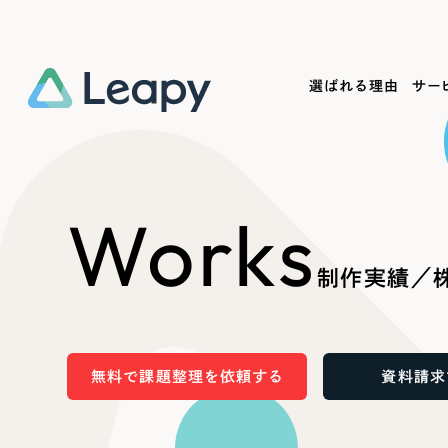
選ばれる理由
サー
Service
Works
Company
Useful
Works
サービス紹介
制作実績
会社概要
お役立ち情報
We
制作実績／株
一過性の広告に頼らず、
全国1,400社以上の支援実績
可能性をひらくデザインで
リーピーによるお役立ち情報を
コー
「仕組み」と「ノウハウ」を残す資産型DX
ら
しあわせな毎日をつくる
ます
支援をご提供します
実績の一部をご紹介します
EC
無料で課題整理を依頼する
資料請求
?
ブックマークしたサイ