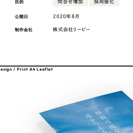
目的
問合せ増加
採用強化
広報ブログ
公開日
2020年8月
メルマガアーカイブ
制作会社
株式会社リーピー
プライバシーポリシー
情報セキュ
esign / Print A4 Leaflet
クッキーポリシー
サイトマップ
客様も歓迎。
セプトの策定からお任
化するサイト構成、デザ