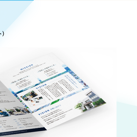
Pace
／
クラウド型工数管理ツール
日報ツールで案件ごとの営業利益をリアルタイムに可視化
発信
ト）
信
Cサイト（オンラインショップ）
）
ランディング（ロゴ・印刷物）
85件）
43件）
39件）