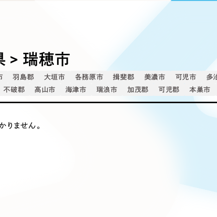
込み検索
ブランディング（ロゴ・印刷物）
ブランディング支援
・プロジェクト
広報ブログ
（90件）
／
マーケティング代行
リーピーの取り組みに関するお知らせ・イベントの様子を
策によるアクセス獲得、反響獲得などの"Webマーケティン
その他
（1件）
オプションサービス
代表ブログ
などのオフライン領域のマーケティングまでまるっと代行
代表川口が経営・Web戦略・地方創生に関する情報を発
 > 瑞穂市
お客様インタビュー
メールマガジンアーカイブ
市
羽島郡
大垣市
各務原市
揖斐郡
美濃市
可児市
多
過去に配信したメールマガジンのアーカイブ
制作実績
不破郡
高山市
海津市
瑞浪市
加茂郡
可児郡
本巣市
イト・サービスサイト
求人・採用サイト
E
すべて
（624件）
コーポレート・企業サイト
かりません。
（278件
ディングページ）
キャンペーン・プロモーション
ブ
ブランドサイト・サービスサイト
（
サイト
求人・採用サイト
（61件）
ECサイト（オンラインショップ）
（
ポータルサイト・メディアサイト
（
LP（ランディングページ）
（28件）