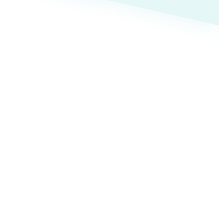
ト
（12件）
90件）
療・福祉
g
士業
）
教育
ケティング代行
林・水産
業務代行
PO・一般社団法人