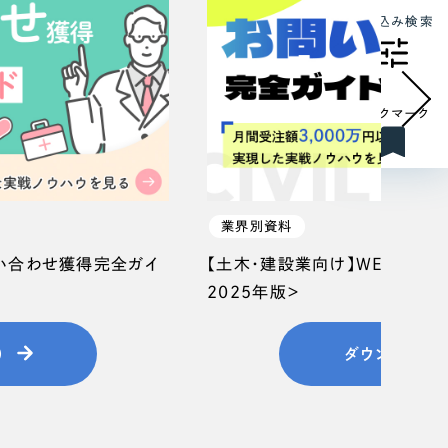
絞り込み検索
ブックマーク
業界別資料
問い合わせ獲得完全ガイ
【土木・建設業向け】WEB集客
2025年版＞
）
ダウンロード