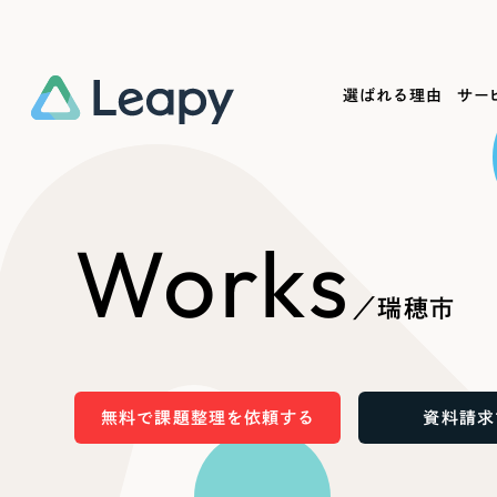
選ばれる理由
サー
Service
Works
Company
Useful
Works
サービス紹介
制作実績
会社概要
お役立ち情報
We
／瑞穂市
一過性の広告に頼らず、
全国1,400社以上の支援実績
可能性をひらくデザインで
リーピーによるお役立ち情報を
コー
「仕組み」と「ノウハウ」を残す資産型DX
ら
しあわせな毎日をつくる
ます
支援をご提供します
実績の一部をご紹介します
EC
無料で課題整理を依頼する
資料請求
?
ブックマークしたサイ