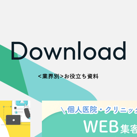
広報ブログ
メルマガアーカイブ
Download
プライバシーポリシー
情報セキュ
クッキーポリシー
サイトマップ
＜業界別＞お役立ち資料
客様も歓迎。
セプトの策定からお任
化するサイト構成、デザ