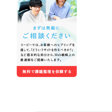
色
ホワイト・白色
グレー
オレンジ・橙色
イエロ
パープル・紫色
ピンク
さらに条件を追加する