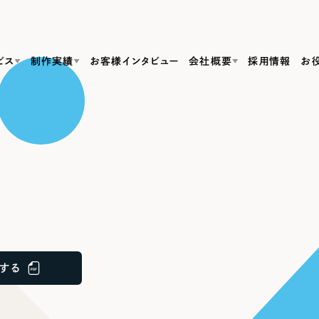
ビス
制作実績
お客様インタビュー
会社概要
採用情報
お
Web Produ
すべて
（624件）
コーポレート・企業サイト
（278件）
リーピーがわかる資料３点セット
bサイト制作
ブランドサイト・サービスサイト
リーピーが選ばれる理由
（85件）
リーピーのWebサイト制作・会社概要・サービスがわかる
会社概要
の中か
ご紹介し
求人・採用サイト
お役立ち資料
（61件）
Webサイト制作
ポレートサイト制作
採用サイト制作
代表挨拶
SDG
すぐに使える資料をダウンロード
ECサイト（オンラインショップ）
（43件）
コーポレートサイト制作
サイト制作
ブランドサイト制作
ポータルサイト・メディアサイト
メディア掲載・取材依頼
新着情
（39件）
する
採用サイト制作
LP（ランディングページ）
（28件）
よくある質問
ト
ECサイト制作
リーピーブログ
採用情報
キャンペーン・プロモーションサイト
（1
ブランドサイト制作
Webデザイン・Webマーケティングに関する情報を発信