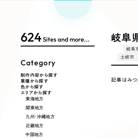
Works Search
絞り
リープ
SEO対
グ"から、
広報支援
624
制作内容
岐阜県
Sites and more...
岐阜
土岐市
Category
コーポレート・企業サイト
ブランドサ
制作内容から探す
記事はみつ
業種から探す
ポータルサイト・メディアサイト
LP（ラン
色から探す
エリアから探す
東海地方
関東地方
その他
九州・沖縄地方
近畿地方
中国地方