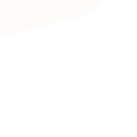
キャンペーン・プロモーションサイ
ブランディング（ロゴ・印刷物）
（
その他
（1件）
卸売・小売
医
Outsourcin
ャー
人材紹介・派遣
アウトソーシング（代行支援
テ
IT・インターネット
リープ・プロジェクト
「反響強化」を目的としたマー
ィア・放送
不動産
農
リープ・リクルーティング
「採用強化」を目的とした採用
ービス業
物流・運送
N
その他のサービス