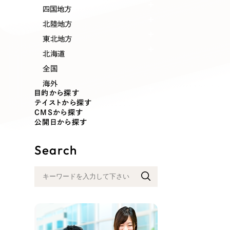
業種
四国地方
北陸地方
東北地方
北海道
製造業
建設・建築
全国
海外
コンサルティング・調査
観光・レジ
目的から探す
テイストから探す
CMSから探す
公開日から探す
自治体・官公庁
美容・エス
Search
インフラ関連
広告・メデ
金融・保険業
その他サ
人材サービス
その他