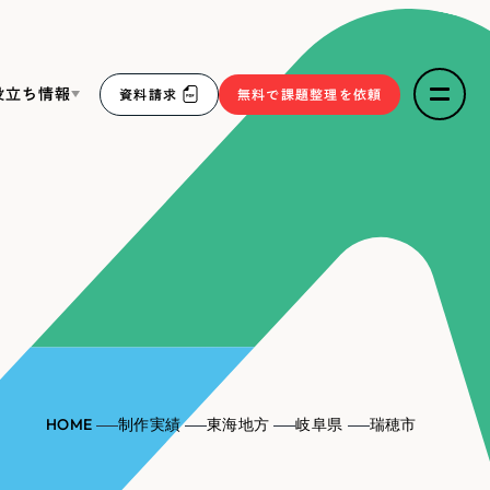
役立ち情報
資料請求
無料で課題整理を依頼
ce
リープ・リクルーティング
／
採用業務代行
求人票作成・面接など各種業務代行、採用の仕組み作り支
３点セット
援
リープ・キャリア
／
人材紹介サービス
sへの取り組み
完全成功報酬型のスカウト型ハイクラス人材紹介（岐阜・愛
知）
報
HOME
制作実績
東海地方
岐阜県
瑞穂市
2件）