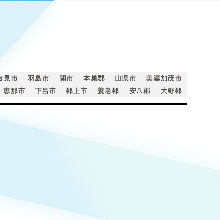
Pace
／
クラウド型工数管理ツール
日報ツールで案件ごとの営業利益をリアルタイムに可視化
発信
信
治見市
羽島市
関市
本巣郡
山県市
美濃加茂市
恵那市
下呂市
郡上市
養老郡
安八郡
大野郡
Cサイト（オンラインショップ）
）
ランディング（ロゴ・印刷物）
85件）
43件）
39件）