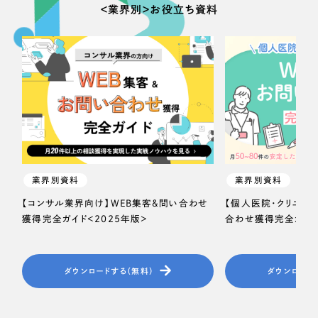
ポータルサイト・メディアサイト
（39件）
＜業界別＞お役立ち資料
NPO・一般社団法人
LP（ランディングページ）
（28件）
キャンペーン・プロモーションサイト
（12件）
人材サービス
ブランディング（ロゴ・印刷物）
（90件）
その他
その他
（1件）
色
お客様インタビュー
ホワイト・白色
業界別資料
業界別資料
【コンサル業界向け】WEB集客＆問い合わせ
【個人医院・クリニッ
獲得完全ガイド＜2025年版＞
合わせ獲得完全ガイド
グレー・黒色
ベージュ・茶色
ダウンロードする（無料）
ダウンロード
レッド・赤色