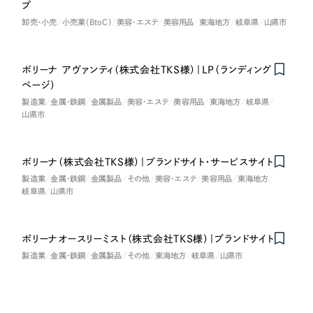
LP（ランディングページ）
（28件）
プ
マーケティングDX支援
卸売・小売
小売業（BtoC）
美容・エステ
美容用品
東海地方
岐阜県
山県市
キャンペーン・プロモーションサイト
（12件）
キャンペーン・プロモーション
Webサイト制作
ブランディング（ロゴ・印刷物）
（90件）
サイト
ボリーナ アヴァンティ（株式会社TKS様）｜LP（ランディング
その他
（1件）
コーポレートサイト制作
ページ）
ブランディング（ロゴ・印刷物）
オプションサービス
製造業
金属・鉄鋼
金属製品
美容・エステ
美容用品
東海地方
岐阜県
採用サイト制作
山県市
お客様インタビュー
その他
ECサイト制作
ボリーナ（株式会社TKS様）｜ブランドサイト・サービスサイト
業種
Outsourcing
ブランドサイト制作
製造業
金属・鉄鋼
金属製品
その他
美容・エステ
美容用品
東海地方
岐阜県
山県市
?
よくある質問
アウトソーシング（代行支援）
製造業
リープ・プロジェクト
ボリーナオースリーミスト（株式会社TKS様）｜ブランドサイト
on
Honorabl
e
Ment
i
「反響強化」を目的としたマーケティング代行
リープ・プロジェクト
建設・建築
／
マーケティング代行
製造業
金属・鉄鋼
金属製品
その他
東海地方
岐阜県
山県市
リープ・リクルーティング
SEO対策によるアクセス獲得、反響獲得などの"Webマーケティング"から、
ライン領域のマーケティングまでまるっと代行
「採用強化」を目的とした採用業務代行
卸売・小売