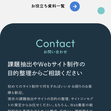
お役立ち資料一覧
オレンジ・橙色
イエロー・黄色
グリーン・緑色
Contact
ブルー・青色
お問い合わせ
パープル・紫色
課題抽出やWebサイト制作の
目的整理からご相談ください
ピンク・桃色
初めてのサイト制作で何をすればいいかお困りのお客
カラフル・多色
様も歓迎。
現状の課題抽出やサイトの目的の整理、サイトコンセプ
その他
トの策定からお任せください。もちろん、Web集客の戦