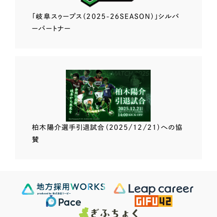
「岐阜スゥープス
（2025-26SEASON）」
シルバ
ーパートナー
柏木陽介選手
引退試合（2025/12/21）
への協
賛