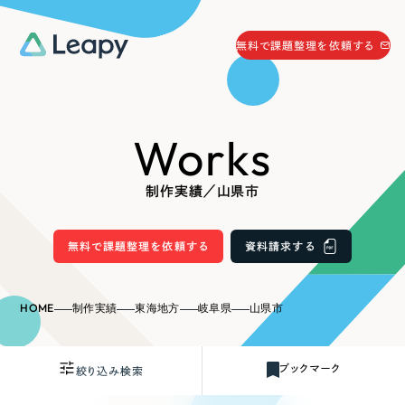
058-215-0066
無料で課題整理を依頼する
24時間受付
無料で課題整理を依頼する
Works
資料請求
する
資料請求する
制作実績／山県市
無料で課題整理を依頼
する
Company
無料で課題整理を依頼する
資料請求する
会社情報
採用情報
HOME
制作実績
東海地方
岐阜県
山県市
Web Produce
お役立ち情報
ブックマーク
絞り込み検索
リーピーが選ばれる理由
会社概要