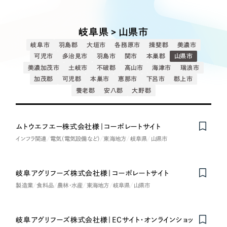
Works
絞り込み検
Webサイト制作
選ばれる理由
Search
索
コーポレートサイト制作
岐阜県 > 山県市
採用サイト制作
サービス
岐阜市
羽島郡
大垣市
各務原市
揖斐郡
美濃市
制作内容
ECサイト制作
可児市
多治見市
羽島市
関市
本巣郡
山県市
Service
美濃加茂市
土岐市
不破郡
高山市
海津市
瑞浪市
ブランドサイト制作
加茂郡
可児郡
本巣市
恵那市
下呂市
郡上市
コーポレート・企業サイト
サービス紹介
ブランディング支援
養老郡
安八郡
大野郡
一過性の広告に頼らず、
「仕組み」と「ノウハウ」
制作実績
ブランドサイト・サービスサイト
を残す資産型DX支援をご提供します
ムトウエフエー株式会社様｜コーポレートサイト
すべて
（624件）
インフラ関連
電気（電気設備など）
東海地方
岐阜県
山県市
求人・採用サイト
コーポレート・企業サイト
（278件）
ブランドサイト・サービスサイト
（85件）
ECサイト（オンラインショップ）
岐阜アグリフーズ株式会社様｜コーポレートサイト
求人・採用サイト
（61件）
製造業
食料品
農林・水産
東海地方
岐阜県
山県市
ECサイト（オンラインショップ）
ポータルサイト・メディアサイト
（43件）
ポータルサイト・メディアサイト
（39件）
岐阜アグリフーズ株式会社様｜ECサイト・オンラインショッ
LP（ランディングページ）