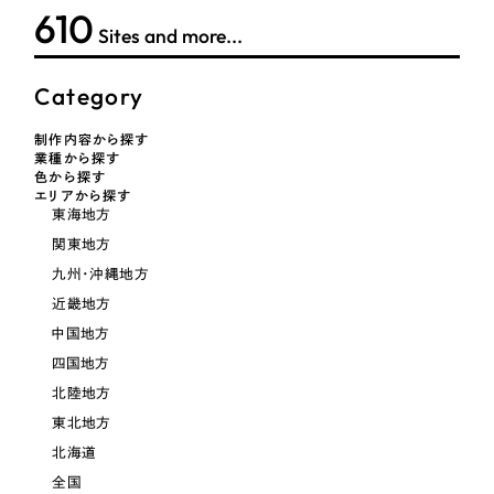
採用DX支援
その他のサービス
614
Sites and more...
医療・福祉
リープ・リクルーティング
／
採用業務代行
プライバシーポリシー
情報セキュリティ方針
求人票作成・面接など各種業務代行、採用の仕組み作り支援
Category
コンサルティング・調査
AI倫理ポリシー
クッキーポリシー
サイトマップ
リープ・キャリア
／
人材紹介サービス
ウェブアクセシビリティ方針
制作内容から探す
完全成功報酬型のスカウト型ハイクラス人材紹介（岐阜・愛知）
観光・レジャー
業種から探す
色から探す
カイゼンDX支援
エリアから探す
人材紹介・派遣
東海地方
Pace
関東地方
／
クラウド型工数管理ツール
日報ツールで案件ごとの営業利益をリアルタイムに可視化
九州・沖縄地方
士業
近畿地方
中国地方
自治体・官公庁
制作実績
四国地方
Works
北陸地方
美容・エステ
東北地方
制作実績
北海道
IT・インターネット
全国
全国1,400社以上の支援実績の中から
実績の