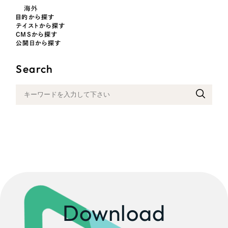
一部をご紹介します
海外
教育
目的から探す
テイストから探す
ブックマークしたサイト
CMSから探す
インフラ関連
公開日から探す
Search
広告・メディア・放送
不動産
農林・水産
すべて
（624件）
金融・保険業
コーポレート・企業サイト
（278件）
ブランドサイト・サービスサイト
（85件）
その他サービス業
求人・採用サイト
（61件）
Download
物流・運送
ECサイト（オンラインショップ）
（43件）