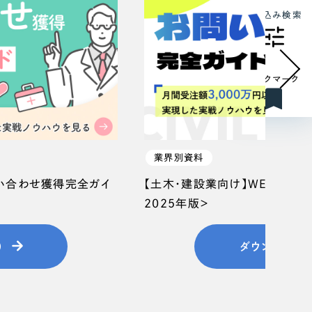
絞り込み検索
ブックマーク
業界別資料
問い合わせ獲得完全ガイ
【土木・建設業向け】WEB集客
2025年版＞
）
ダウンロード