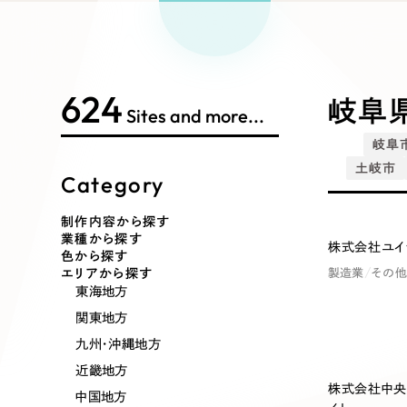
Works Search
絞り
リープ
SEO対
グ"から、
広報支援
624
制作内容
岐阜県
Sites and more...
岐阜
土岐市
Category
コーポレート・企業サイト
ブランドサ
制作内容から探す
業種から探す
株式会社ユイ
ポータルサイト・メディアサイト
LP（ラン
n
H
o
n
o
r
a
b
l
e
M
e
n
t
i
o
色から探す
エリアから探す
製造業
その他
東海地方
関東地方
その他
九州・沖縄地方
近畿地方
株式会社中央
中国地方