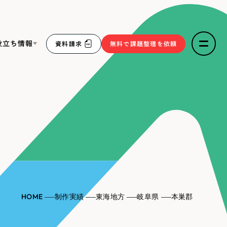
役立ち情報
資料請求
無料で課題整理を依頼
ce
リープ・リクルーティング
／
採用業務代行
求人票作成・面接など各種業務代行、採用の仕組み作り支
３点セット
援
リープ・キャリア
／
人材紹介サービス
sへの取り組み
完全成功報酬型のスカウト型ハイクラス人材紹介（岐阜・愛
知）
報
HOME
制作実績
東海地方
岐阜県
本巣郡
2件）