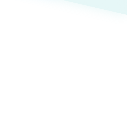
ト
（12件）
90件）
療・福祉
g
士業
）
教育
ケティング代行
林・水産
業務代行
PO・一般社団法人