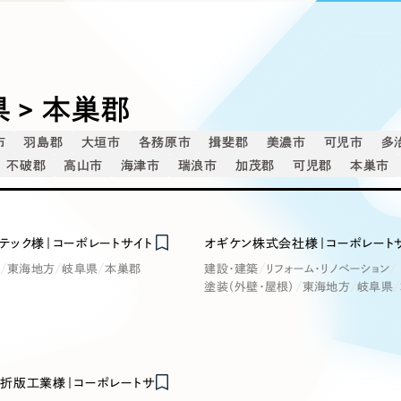
込み検索
ブランディング（ロゴ・印刷物）
ブランディング支援
・プロジェクト
広報ブログ
（90件）
／
マーケティング代行
リーピーの取り組みに関するお知らせ・イベントの様子を
策によるアクセス獲得、反響獲得などの"Webマーケティン
その他
（1件）
オプションサービス
代表ブログ
などのオフライン領域のマーケティングまでまるっと代行
代表川口が経営・Web戦略・地方創生に関する情報を発
 > 本巣郡
お客様インタビュー
メールマガジンアーカイブ
市
羽島郡
大垣市
各務原市
揖斐郡
美濃市
可児市
多
過去に配信したメールマガジンのアーカイブ
制作実績
不破郡
高山市
海津市
瑞浪市
加茂郡
可児郡
本巣市
イト・サービスサイト
求人・採用サイト
E
すべて
（624件）
コーポレート・企業サイト
（278件
テック様｜コーポレートサイト
オギケン株式会社様｜コーポレート
ディングページ）
キャンペーン・プロモーション
ブ
ブランドサイト・サービスサイト
（
東海地方
岐阜県
本巣郡
建設・建築
リフォーム・リノベーション
サイト
求人・採用サイト
塗装（外壁・屋根）
東海地方
岐阜県
（61件）
ECサイト（オンラインショップ）
（
ポータルサイト・メディアサイト
（
LP（ランディングページ）
（28件）
折版工業様｜コーポレートサ