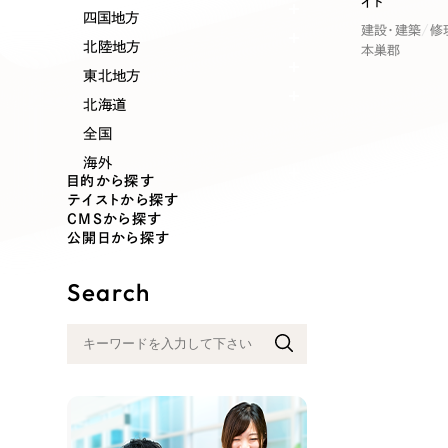
イト
業種
四国地方
建設・建築
修
北陸地方
本巣郡
東北地方
北海道
製造業
建設・建築
全国
海外
コンサルティング・調査
観光・レジ
目的から探す
テイストから探す
CMSから探す
公開日から探す
自治体・官公庁
美容・エス
Search
インフラ関連
広告・メデ
金融・保険業
その他サ
人材サービス
その他