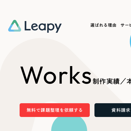
選ばれる理由
サー
Service
Works
Company
Useful
Works
サービス紹介
制作実績
会社概要
お役立ち情報
We
制作実績／
一過性の広告に頼らず、
全国1,400社以上の支援実績
可能性をひらくデザインで
リーピーによるお役立ち情報を
コー
「仕組み」と「ノウハウ」を残す資産型DX
ら
しあわせな毎日をつくる
ます
支援をご提供します
実績の一部をご紹介します
EC
無料で課題整理を依頼する
資料請求
?
ブックマークしたサイ