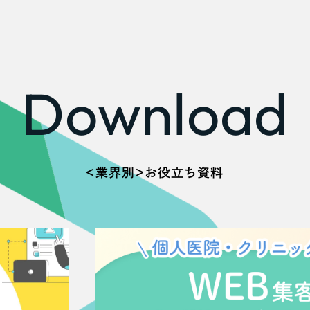
広報ブログ
メルマガアーカイブ
Download
プライバシーポリシー
情報セキュ
クッキーポリシー
サイトマップ
＜業界別＞お役立ち資料
客様も歓迎。
セプトの策定からお任
化するサイト構成、デザ