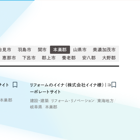
Pace
／
クラウド型工数管理ツール
日報ツールで案件ごとの営業利益をリアルタイムに可視化
発信
信
治見市
羽島市
関市
本巣郡
山県市
美濃加茂市
恵那市
下呂市
郡上市
養老郡
安八郡
大野郡
Cサイト（オンラインショップ）
）
サイト
リフォームのイイナ（株式会社イイナ様）｜コ
ランディング（ロゴ・印刷物）
85件）
ーポレートサイト
本巣郡
建設・建築
リフォーム・リノベーション
東海地方
岐阜県
本巣郡
43件）
39件）