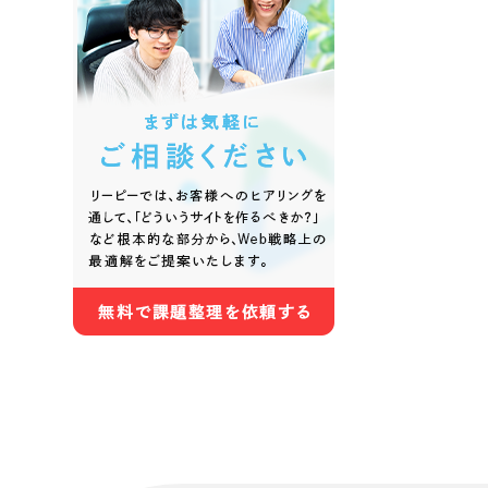
色
ホワイト・白色
グレー
オレンジ・橙色
イエロ
パープル・紫色
ピンク
さらに条件を追加する