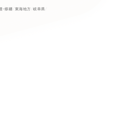
キャンペーン・プロモーションサイ
理・修繕
東海地方
岐阜県
ブランディング（ロゴ・印刷物）
（
その他
（1件）
卸売・小売
医
Outsourcin
ャー
人材紹介・派遣
アウトソーシング（代行支援
テ
IT・インターネット
リープ・プロジェクト
「反響強化」を目的としたマー
ィア・放送
不動産
農
リープ・リクルーティング
「採用強化」を目的とした採用
ービス業
物流・運送
N
その他のサービス