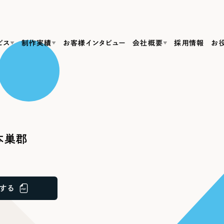
ビス
制作実績
お客様インタビュー
会社概要
採用情報
お
Web Produ
すべて
（624件）
コーポレート・企業サイト
（278件）
リーピーがわかる資料３点セット
bサイト制作
ブランドサイト・サービスサイト
リーピーが選ばれる理由
（85件）
リーピーのWebサイト制作・会社概要・サービスがわかる
会社概要
本巣郡
の中か
ご紹介し
求人・採用サイト
お役立ち資料
（61件）
Webサイト制作
ポレートサイト制作
採用サイト制作
代表挨拶
SDG
すぐに使える資料をダウンロード
ECサイト（オンラインショップ）
（43件）
コーポレートサイト制作
サイト制作
ブランドサイト制作
ポータルサイト・メディアサイト
メディア掲載・取材依頼
新着情
（39件）
する
採用サイト制作
LP（ランディングページ）
（28件）
よくある質問
ト
ECサイト制作
リーピーブログ
採用情報
キャンペーン・プロモーションサイト
（1
ブランドサイト制作
Webデザイン・Webマーケティングに関する情報を発信