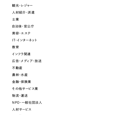
ポータルサイト・メディアサイト
（39件）
NPO・一般社団法人
観光・レジャー
LP（ランディングページ）
（28件）
人材紹介・派遣
キャンペーン・プロモーションサイト
（12件）
士業
人材サービス
ブランディング（ロゴ・印刷物）
自治体・官公庁
（90件）
美容・エステ
その他
その他
（1件）
IT・インターネット
色
教育
お客様インタビュー
インフラ関連
広告・メディア・放送
ホワイト・白色
不動産
農林・水産
グレー・黒色
金融・保険業
その他サービス業
ベージュ・茶色
物流・運送
NPO・一般社団法人
レッド・赤色
人材サービス