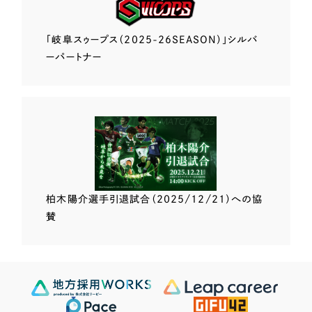
「岐阜スゥープス
（2025-26SEASON）」
シルバ
ーパートナー
柏木陽介選手
引退試合（2025/12/21）
への協
賛