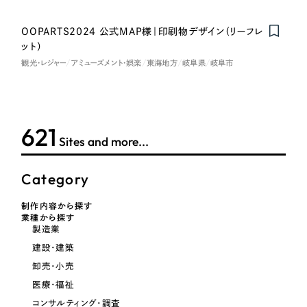
一部をご紹介します
教育
OOPARTS2024 公式MAP様｜印刷物デザイン（リーフレ
ブックマークしたサイト
ット）
インフラ関連
観光・レジャー
アミューズメント・娯楽
東海地方
岐阜県
岐阜市
広告・メディア・放送
621
不動産
Sites and more...
農林・水産
Category
すべて
（624件）
制作内容から探す
金融・保険業
業種から探す
コーポレート・企業サイト
（278件）
製造業
ブランドサイト・サービスサイト
（85件）
その他サービス業
建設・建築
求人・採用サイト
（61件）
卸売・小売
物流・運送
医療・福祉
ECサイト（オンラインショップ）
（43件）
コンサルティング・調査