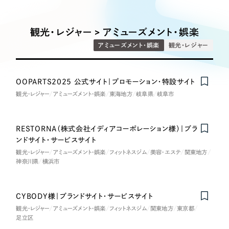
Works
絞り込み検
Webサイト制作
選ばれる理由
Search
索
コーポレートサイト制作
観光・レジャー > アミューズメント・娯楽
採用サイト制作
サービス
アミューズメント・娯楽
観光・レジャー
制作内容
ECサイト制作
Service
ブランドサイト制作
OOPARTS2025 公式サイト｜プロモーション・特設サイト
コーポレート・企業サイト
サービス紹介
ブランディング支援
観光・レジャー
アミューズメント・娯楽
東海地方
岐阜県
岐阜市
一過性の広告に頼らず、
「仕組み」と「ノウハウ」
制作実績
ブランドサイト・サービスサイト
を残す資産型DX支援をご提供します
RESTORNA（株式会社イディアコーポレーション様）｜ブラ
すべて
（624件）
ンドサイト・サービスサイト
求人・採用サイト
コーポレート・企業サイト
（278件）
観光・レジャー
アミューズメント・娯楽
フィットネスジム
美容・エステ
関東地方
神奈川県
横浜市
ブランドサイト・サービスサイト
（85件）
ECサイト（オンラインショップ）
求人・採用サイト
（61件）
CYBODY様｜ブランドサイト・サービスサイト
ECサイト（オンラインショップ）
ポータルサイト・メディアサイト
（43件）
観光・レジャー
アミューズメント・娯楽
フィットネスジム
関東地方
東京都
ポータルサイト・メディアサイト
（39件）
足立区
LP（ランディングページ）