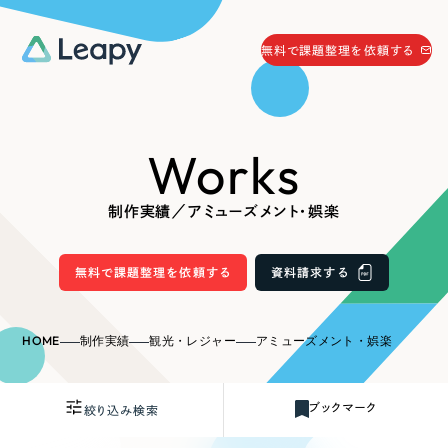
058-215-0066
無料で課題整理を依頼する
24時間受付
無料で課題整理を依頼する
Works
資料請求
する
資料請求する
制作実績／アミューズメント・娯楽
無料で課題整理を依頼
する
Company
無料で課題整理を依頼する
資料請求する
会社情報
採用情報
HOME
制作実績
観光・レジャー
アミューズメント・娯楽
Web Produce
お役立ち情報
ブックマーク
絞り込み検索
リーピーが選ばれる理由
会社概要