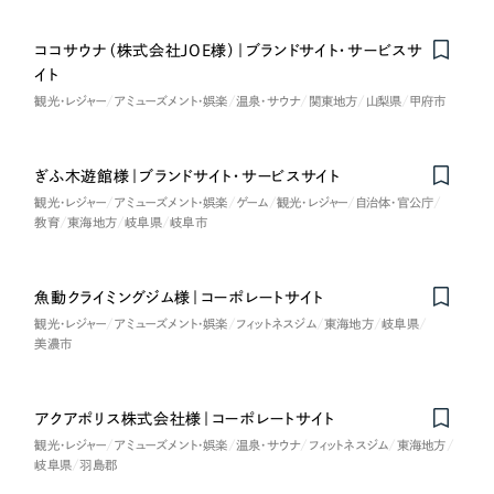
LP（ランディングページ）
（28件）
マーケティングDX支援
キャンペーン・プロモーションサイト
（12件）
ココサウナ（株式会社JOE様）｜ブランドサイト・サービスサ
キャンペーン・プロモーション
イト
Webサイト制作
ブランディング（ロゴ・印刷物）
（90件）
サイト
観光・レジャー
アミューズメント・娯楽
温泉・サウナ
関東地方
山梨県
甲府市
その他
（1件）
コーポレートサイト制作
ブランディング（ロゴ・印刷物）
オプションサービス
採用サイト制作
ぎふ木遊館様｜ブランドサイト・サービスサイト
お客様インタビュー
観光・レジャー
アミューズメント・娯楽
ゲーム
観光・レジャー
自治体・官公庁
その他
ECサイト制作
教育
東海地方
岐阜県
岐阜市
業種
Outsourcing
ブランドサイト制作
魚動クライミングジム様｜コーポレートサイト
?
よくある質問
観光・レジャー
アミューズメント・娯楽
フィットネスジム
東海地方
岐阜県
アウトソーシング（代行支援）
製造業
美濃市
リープ・プロジェクト
「反響強化」を目的としたマーケティング代行
リープ・プロジェクト
建設・建築
／
マーケティング代行
アクアポリス株式会社様｜コーポレートサイト
リープ・リクルーティング
SEO対策によるアクセス獲得、反響獲得などの"Webマーケティング"から、
観光・レジャー
アミューズメント・娯楽
温泉・サウナ
フィットネスジム
東海地方
ライン領域のマーケティングまでまるっと代行
「採用強化」を目的とした採用業務代行
卸売・小売
岐阜県
羽島郡