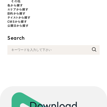
その他
色から探す
オレンジ・橙色
エリアから探す
目的から探す
テイストから探す
イエロー・黄色
CMSから探す
公開日から探す
グリーン・緑色
Search
ブルー・青色
パープル・紫色
ピンク・桃色
カラフル・多色
その他
Download