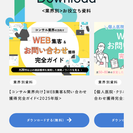
＜業界別＞お役立ち資料
さらに条件を追加する
業界別資料
業界別資料
【コンサル業界向け】WEB集客＆問い合わせ
【個人医院・クリニッ
獲得完全ガイド＜2025年版＞
合わせ獲得完全ガイド
ダウンロードする（無料）
ダウンロード