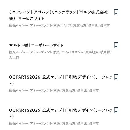
採用DX支援
その他のサービス
医療・福祉
ミニッツインドアゴルフ（ミニッツラウンドゴルフ株式会社
リープ・リクルーティング
／
採用業務代行
様）｜サービスサイト
プライバシーポリシー
情報セキュリティ方針
求人票作成・面接など各種業務代行、採用の仕組み作り支援
コンサルティング・調査
観光・レジャー
アミューズメント・娯楽
ゴルフ
東海地方
岐阜県
岐阜市
AI倫理ポリシー
クッキーポリシー
サイトマップ
リープ・キャリア
／
人材紹介サービス
ウェブアクセシビリティ方針
完全成功報酬型のスカウト型ハイクラス人材紹介（岐阜・愛知）
観光・レジャー
マルトレ様｜コーポレートサイト
カイゼンDX支援
観光・レジャー
アミューズメント・娯楽
フィットネスジム
東海地方
岐阜県
人材紹介・派遣
大垣市
Pace
／
クラウド型工数管理ツール
日報ツールで案件ごとの営業利益をリアルタイムに可視化
士業
OOPARTS2026 公式マップ｜印刷物デザイン（リーフレッ
ト）
自治体・官公庁
制作実績
観光・レジャー
アミューズメント・娯楽
東海地方
岐阜県
岐阜市
Works
美容・エステ
OOPARTS2025 公式マップ｜印刷物デザイン（リーフレッ
制作実績
ト）
IT・インターネット
観光・レジャー
アミューズメント・娯楽
東海地方
岐阜県
岐阜市
全国1,400社以上の支援実績の中から
実績の