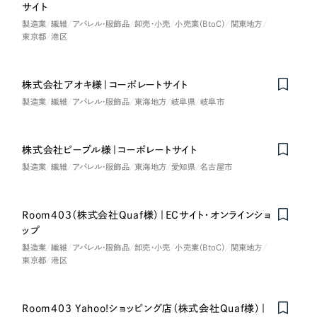
LP（ランディングページ）
（28件）
サイト
マーケティングDX支援
製造業
繊維
アパレル・服飾品
卸売・小売
小売業（BtoC）
関東地方
キャンペーン・プロモーションサイト
（12件）
キャンペーン・プロモーション
東京都
港区
Webサイト制作
ブランディング（ロゴ・印刷物）
（90件）
サイト
その他
（1件）
コーポレートサイト制作
株式会社アオキ様｜コーポレートサイト
ブランディング（ロゴ・印刷物）
製造業
繊維
アパレル・服飾品
東海地方
岐阜県
岐阜市
オプションサービス
採用サイト制作
お客様インタビュー
その他
ECサイト制作
株式会社ピープル様｜コーポレートサイト
製造業
繊維
アパレル・服飾品
東海地方
愛知県
名古屋市
業種
Outsourcing
ブランドサイト制作
?
よくある質問
アウトソーシング（代行支援）
Room403（株式会社Quaf様）｜ECサイト・オンラインショ
製造業
ップ
リープ・プロジェクト
製造業
繊維
アパレル・服飾品
卸売・小売
小売業（BtoC）
関東地方
「反響強化」を目的としたマーケティング代行
リープ・プロジェクト
建設・建築
／
マーケティング代行
東京都
港区
リープ・リクルーティング
SEO対策によるアクセス獲得、反響獲得などの"Webマーケティング"から、
ライン領域のマーケティングまでまるっと代行
「採用強化」を目的とした採用業務代行
卸売・小売
Room403 Yahoo!ショッピング店（株式会社Quaf様）｜