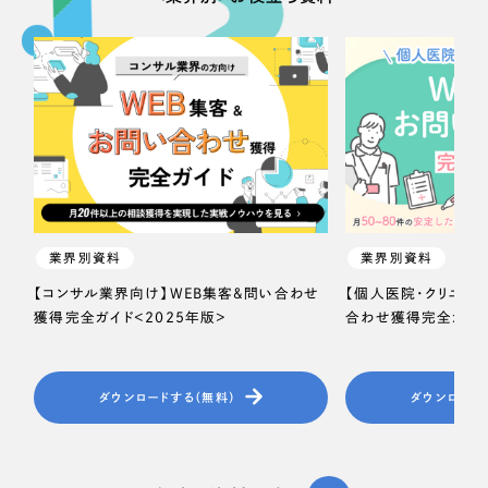
オレンジ・橙色
イエロー・黄色
グリーン・緑色
ブルー・青色
業界別資料
業界別資料
パープル・紫色
【コンサル業界向け】WEB集客＆問い合わせ
【個人医院・クリニッ
獲得完全ガイド＜2025年版＞
合わせ獲得完全ガイド
ピンク・桃色
カラフル・多色
ダウンロードする（無料）
ダウンロード
その他