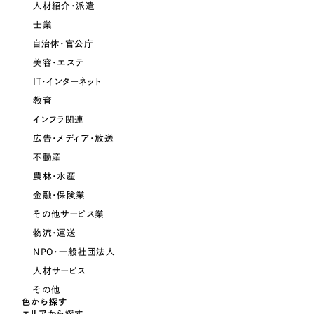
人材紹介・派遣
一部をご紹介します
教育
士業
自治体・官公庁
ブックマークしたサイト
インフラ関連
美容・エステ
IT・インターネット
広告・メディア・放送
教育
インフラ関連
不動産
広告・メディア・放送
不動産
農林・水産
農林・水産
金融・保険業
すべて
（624件）
金融・保険業
その他サービス業
コーポレート・企業サイト
（278件）
物流・運送
ブランドサイト・サービスサイト
（85件）
その他サービス業
NPO・一般社団法人
求人・採用サイト
人材サービス
（61件）
その他
物流・運送
ECサイト（オンラインショップ）
（43件）
色から探す
エリアから探す