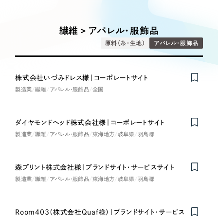
Works
絞り込み検
Webサイト制作
選ばれる理由
Search
索
コーポレートサイト制作
繊維 > アパレル・服飾品
採用サイト制作
サービス
原料（糸・生地）
アパレル・服飾品
制作内容
ECサイト制作
Service
ブランドサイト制作
株式会社いづみドレス様｜コーポレートサイト
コーポレート・企業サイト
サービス紹介
ブランディング支援
製造業
繊維
アパレル・服飾品
全国
一過性の広告に頼らず、
「仕組み」と「ノウハウ」
制作実績
ブランドサイト・サービスサイト
を残す資産型DX支援をご提供します
ダイヤモンドヘッド株式会社様｜コーポレートサイト
すべて
（624件）
製造業
繊維
アパレル・服飾品
東海地方
岐阜県
羽島郡
求人・採用サイト
コーポレート・企業サイト
（278件）
ブランドサイト・サービスサイト
（85件）
ECサイト（オンラインショップ）
森プリント株式会社様｜ブランドサイト・サービスサイト
求人・採用サイト
（61件）
製造業
繊維
アパレル・服飾品
東海地方
岐阜県
羽島郡
ECサイト（オンラインショップ）
ポータルサイト・メディアサイト
（43件）
ポータルサイト・メディアサイト
（39件）
Room403（株式会社Quaf様）｜ブランドサイト・サービス
LP（ランディングページ）