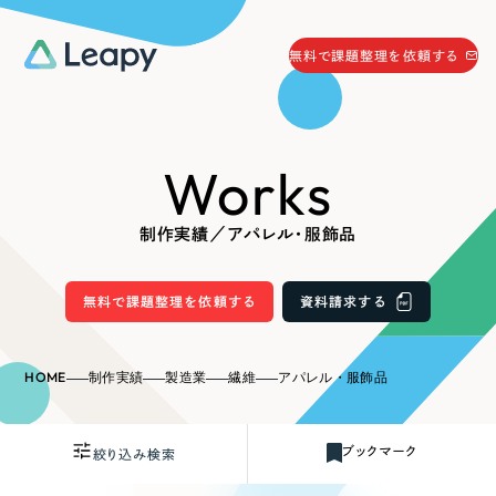
058-215-0066
無料で課題整理を依頼する
24時間受付
無料で課題整理を依頼する
Works
資料請求
する
資料請求する
制作実績／アパレル・服飾品
無料で課題整理を依頼
する
Company
無料で課題整理を依頼する
資料請求する
会社情報
採用情報
HOME
制作実績
製造業
繊維
アパレル・服飾品
Web Produce
お役立ち情報
ブックマーク
絞り込み検索
リーピーが選ばれる理由
会社概要