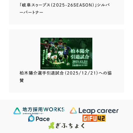
「岐阜スゥープス
（2025-26SEASON）」
シルバ
ーパートナー
柏木陽介選手
引退試合（2025/12/21）
への協
賛
Scroll Down