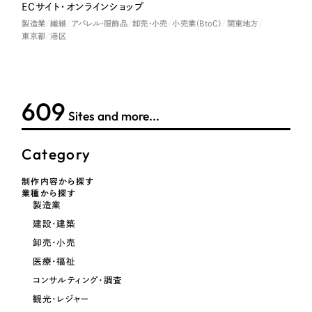
採用DX支援
その他のサービス
ECサイト・オンラインショップ
医療・福祉
製造業
繊維
アパレル・服飾品
卸売・小売
小売業（BtoC）
関東地方
リープ・リクルーティング
／
採用業務代行
東京都
港区
プライバシーポリシー
情報セキュリティ方針
求人票作成・面接など各種業務代行、採用の仕組み作り支援
コンサルティング・調査
AI倫理ポリシー
クッキーポリシー
サイトマップ
リープ・キャリア
／
人材紹介サービス
ウェブアクセシビリティ方針
完全成功報酬型のスカウト型ハイクラス人材紹介（岐阜・愛知）
観光・レジャー
611
Sites and more...
カイゼンDX支援
人材紹介・派遣
Category
Pace
／
クラウド型工数管理ツール
日報ツールで案件ごとの営業利益をリアルタイムに可視化
士業
制作内容から探す
業種から探す
製造業
自治体・官公庁
制作実績
建設・建築
卸売・小売
Works
美容・エステ
医療・福祉
制作実績
コンサルティング・調査
IT・インターネット
観光・レジャー
全国1,400社以上の支援実績の中から
実績の