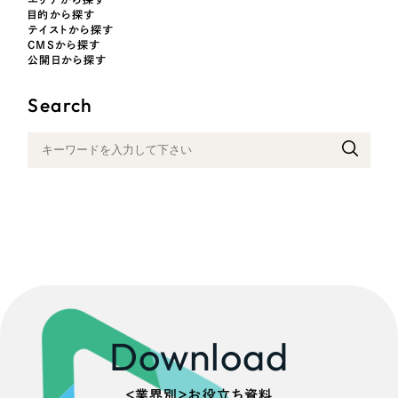
ポータルサイト・メディアサイト
（39件）
目的から探す
NPO・一般社団法人
LP（ランディングページ）
テイストから探す
（28件）
CMSから探す
キャンペーン・プロモーションサイト
公開日から探す
（12件）
人材サービス
ブランディング（ロゴ・印刷物）
（90件）
Search
その他
その他
（1件）
色
お客様インタビュー
ホワイト・白色
グレー・黒色
ベージュ・茶色
Download
レッド・赤色
＜業界別＞お役立ち資料