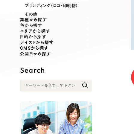
業種
ブランディング（ロゴ・印刷物）
その他
業種から探す
色から探す
エリアから探す
製造業
建設・建築
目的から探す
テイストから探す
CMSから探す
コンサルティング・調査
観光・レジ
公開日から探す
Search
自治体・官公庁
美容・エス
インフラ関連
広告・メデ
金融・保険業
その他サ
人材サービス
その他