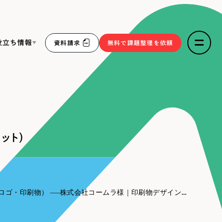
役立ち情報
資料請求
無料で課題整理を依頼
ce
リープ・リクルーティング
／
採用業務代行
求人票作成・面接など各種業務代行、採用の仕組み作り支
３点セット
援
ット）
リープ・キャリア
／
人材紹介サービス
sへの取り組み
完全成功報酬型のスカウト型ハイクラス人材紹介（岐阜・愛
知）
報
ロゴ・印刷物）
株式会社コームラ様｜印刷物デザイン（リーフレット）
2件）