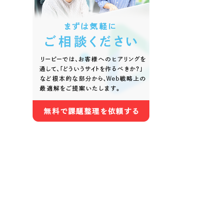
色
ホワイト・白色
グレー
オレンジ・橙色
イエロ
パープル・紫色
ピンク
さらに条件を追加する