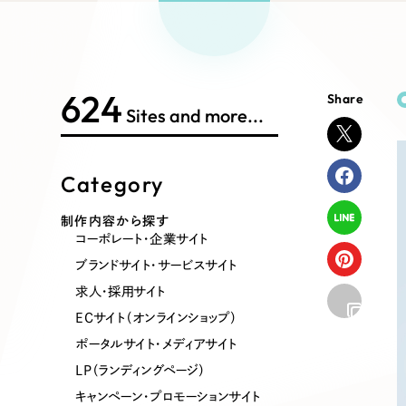
Works Search
絞り
リープ
SEO対
グ"から、
広報支援
624
Share
制作内容
Sites and more...
Category
コーポレート・企業サイト
ブランドサ
制作内容から探す
コーポレート・企業サイト
ポータルサイト・メディアサイト
LP（ラン
ブランドサイト・サービスサイト
求人・採用サイト
ECサイト（オンラインショップ）
その他
ポータルサイト・メディアサイト
LP（ランディングページ）
キャンペーン・プロモーションサイト