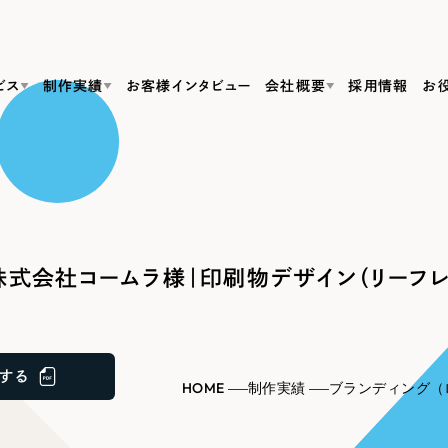
ビス
制作実績
お客様インタビュー
会社概要
採用情報
お
Web Produ
すべて
（624件）
コーポレート・企業サイト
（278件）
リーピーがわかる資料３点セット
bサイト制作
ブランドサイト・サービスサイト
リーピーが選ばれる理由
（85件）
リーピーのWebサイト制作・会社概要・サービスがわかる
会社概要
式会社コームラ様｜印刷物デザイン（リーフレ
の中か
ご紹介し
求人・採用サイト
お役立ち資料
（61件）
Webサイト制作
ポレートサイト制作
採用サイト制作
代表挨拶
SDG
すぐに使える資料をダウンロード
ECサイト（オンラインショップ）
（43件）
コーポレートサイト制作
サイト制作
ブランドサイト制作
ポータルサイト・メディアサイト
メディア掲載・取材依頼
新着情
（39件）
する
採用サイト制作
HOME
制作実績
ブランディング（
LP（ランディングページ）
（28件）
よくある質問
ト
ECサイト制作
リーピーブログ
採用情報
キャンペーン・プロモーションサイト
（1
ブランドサイト制作
Webデザイン・Webマーケティングに関する情報を発信