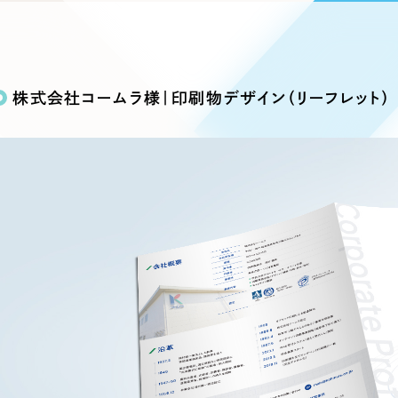
込み検索
ブランディング（ロゴ・印刷物）
ブランディング支援
・プロジェクト
広報ブログ
（90件）
／
マーケティング代行
リーピーの取り組みに関するお知らせ・イベントの様子を
策によるアクセス獲得、反響獲得などの"Webマーケティン
その他
（1件）
オプションサービス
代表ブログ
などのオフライン領域のマーケティングまでまるっと代行
株式会社コームラ様｜印刷物デザイン（リーフレット）
代表川口が経営・Web戦略・地方創生に関する情報を発
お客様インタビュー
メールマガジンアーカイブ
過去に配信したメールマガジンのアーカイブ
制作実績
イト・サービスサイト
求人・採用サイト
E
すべて
（624件）
コーポレート・企業サイト
（278件
ディングページ）
キャンペーン・プロモーション
ブ
ブランドサイト・サービスサイト
（
サイト
求人・採用サイト
（61件）
ECサイト（オンラインショップ）
（
ポータルサイト・メディアサイト
（
LP（ランディングページ）
（28件）