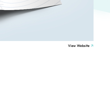
ト
（12件）
90件）
療・福祉
g
士業
View Website
）
教育
ケティング代行
林・水産
業務代行
PO・一般社団法人