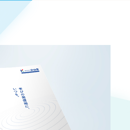
Pace
／
クラウド型工数管理ツール
日報ツールで案件ごとの営業利益をリアルタイムに可視化
発信
信
Cサイト（オンラインショップ）
）
ランディング（ロゴ・印刷物）
85件）
43件）
39件）