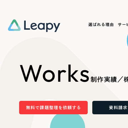
選ばれる理由
サー
Service
Works
Company
Useful
Works
サービス紹介
制作実績
会社概要
お役立ち情報
We
制作実績／株
一過性の広告に頼らず、
全国1,400社以上の支援実績
可能性をひらくデザインで
リーピーによるお役立ち情報を
コー
「仕組み」と「ノウハウ」を残す資産型DX
ら
しあわせな毎日をつくる
ます
支援をご提供します
実績の一部をご紹介します
EC
無料で課題整理を依頼する
資料請求
?
ブックマークしたサイ