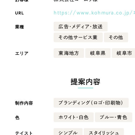
Company
URL
https://www.kohmura.co.jp/
業種
広告・メディア・放送
会社情報
その他サービス業
その他
会社概要
エリア
東海地方
岐阜県
岐阜市
・黒色
ベージュ・茶色
代表挨拶
SDGsに向けた取り組み
ー・黄色
グリーン・緑色
メディア掲載と取材依頼
提案内容
新着情報
・桃色
カラフル・多色
採用情報
制作内容
ブランディング（ロゴ・印刷物）
ブログ
色
ホワイト・白色
ブルー・青色
リーピーブログ
テイスト
シンプル
スタイリッシュ
代表ブログ