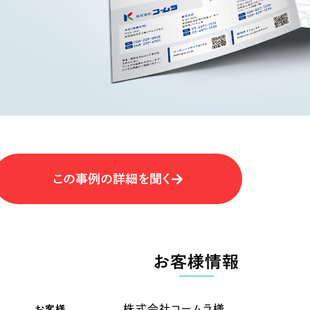
キャンペーン・プロモーションサイ
ブランディング（ロゴ・印刷物）
（
その他
（1件）
卸売・小売
医
Outsourcin
ャー
人材紹介・派遣
アウトソーシング（代行支援
テ
IT・インターネット
この事例の詳細を聞く
リープ・プロジェクト
「反響強化」を目的としたマー
ィア・放送
不動産
農
リープ・リクルーティング
「採用強化」を目的とした採用
お客様情報
ービス業
物流・運送
N
その他のサービス
お客様
株式会社コームラ様