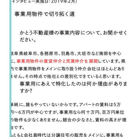
（インタビュー実施日：2019年2月）
一部をご紹介します
事業用物件で切り拓く道
ブックマークしたサイト
かとう不動産様の事業内容について、お聞かせく
ださい。
岐阜県岐阜市、各務原市、羽島市、大垣市など南部を中心
に、
事業用物件の賃貸仲介と売買仲介を展開
しています。県
内で事業用物件をメインに取り扱う仲介会社はほとんどあり
ません。その時点で他社との差別化できていると思います。
事業用にあえて特化したのは何か理由がありま
すべて
（624件）
すか？
コーポレート・企業サイト
（278件）
単純に、誰もやっていないからです。アパートの賃料は5万
ブランドサイト・サービスサイト
（85件）
円〜6万円が中心ですが、事業用なら何十万円、百万円単位
求人・採用サイト
（61件）
の物件も少なくありません。競合の少なさと、賃料の高さが理
ECサイト（オンラインショップ）
由です。
（43件）
もともと会社員時代は分譲住宅の販売をメインに、事業用も