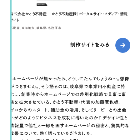
採用DX支援
その他のサービス
株式会社かとう不動産 | かとう不動産様｜ポータルサイト・メディア・情報
リープ・リクルーティング
／
採用業務代行
サイト
プライバシーポリシー
情報セキュリティ方針
求人票作成・面接など各種業務代行、採用の仕組み作り支援
不動産
東海地方
岐阜県
各務原市
AI倫理ポリシー
クッキーポリシー
サイトマップ
リープ・キャリア
／
人材紹介サービス
ウェブアクセシビリティ方針
完全成功報酬型のスカウト型ハイクラス人材紹介（岐阜・愛知）
制作サイトをみる
カイゼンDX支援
Pace
／
クラウド型工数管理ツール
日報ツールで案件ごとの営業利益をリアルタイムに可視化
「ホームページが無かったら、どうしてたんでしょうね…。想像
がつきません。」そう語るのは、岐阜県で事業用不動産に特
化し、創業時からホームページでの差別化戦略で見事に事
制作実績
業を拡大させている、かとう不動産・代表の加藤寛也様。
ゼロからのスタート、補助金の活用、そしてリーピーとの出会
Works
いがどのようにビジネスを成功に導いたのか？ デザイン性と
制作実績
情報量で他社と一線を画すホームページの秘密と、驚異的な
成果について、熱く語っていただきました。
全国1,400社以上の支援実績の中から
実績の