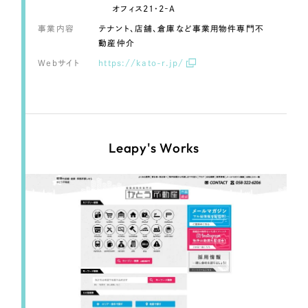
LP（ランディングページ）
（28件）
マーケティングDX支援
オフィス21・2‐A
キャンペーン・プロモーションサイト
（12件）
事業内容
テナント、店舗、倉庫など事業用物件専門不
動産仲介
Webサイト制作
ブランディング（ロゴ・印刷物）
（90件）
Webサイト
https://kato-r.jp/
その他
（1件）
コーポレートサイト制作
オプションサービス
採用サイト制作
お客様インタビュー
ECサイト制作
Leapy's Works
Outsourcing
ブランドサイト制作
?
よくある質問
アウトソーシング（代行支援）
リープ・プロジェクト
「反響強化」を目的としたマーケティング代行
リープ・プロジェクト
／
マーケティング代行
リープ・リクルーティング
SEO対策によるアクセス獲得、反響獲得などの"Webマーケティング"から、
ライン領域のマーケティングまでまるっと代行
「採用強化」を目的とした採用業務代行