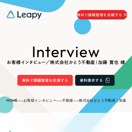
058-215-0066
無料で課題整理を依頼する
24時間受付
無料で課題整理を依頼する
Interview
資料請求
する
資料請求する
お客様インタビュー／株式会社かとう不動産｜加藤 寛也 様
無料で課題整理を依頼
する
Company
無料で課題整理を依頼する
資料請求する
会社情報
採用情報
HOME
お客様インタビュー
不動産
株式会社かとう不動産｜加藤 寛
Web Produce
お役立ち情報
リーピーが選ばれる理由
会社概要