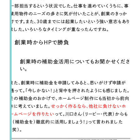
ポータルサイト・メディアサイト
（39件）
一部担当するという状況でした。仕事を進めていくうちに、事
LP（ランディングページ）
（28件）
業用物件のニーズの多さに気が付いたことが、創業のきっか
キャンペーン・プロモーションサイト
けです。また、30歳までには起業したいという強い意志もあり
（12件）
ました。いろいろなタイミングが重なったんですね。
ブランディング（ロゴ・印刷物）
（90件）
その他
創業時からHPで勝負
（1件）
創業時の補助金活用についてもお聞かせくださ
お客様インタビュー
い。
また、創業時に補助金を申請してみると、思いがけず申請が
通って。「今しかない！」と背中を押されたようにも感じました。
その補助金のおかげで、ホームページ制作にも当初から前向
きに考えていました。
せっかく作るなら、他社に負けないホ
ームページを作りたい
って。川口さん（リーピー・代表）からも
「（補助金を）徹底的に活用しましょう！」って言われました
（笑）。