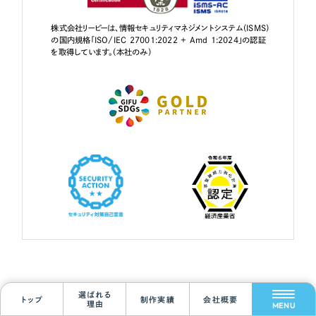
株式会社リーピーは、情報セキュリティマネジメントシステム（ISMS）
の国内規格「ISO/IEC 27001:2022 + Amd 1:2024」の認証
を取得しています。（本社のみ）
Scroll Down
社会貢献活動のご紹介
選ばれる
トップ
制作実績
会社概要
理由
MENU