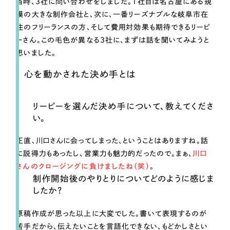
当時、3社に問い合わせをしました。1社目は名古屋にある規
模の大きな制作会社と、次に、一番リーズナブルな岐阜市在
住のフリーランスの方、そして費用対効果も期待できるリーピ
ーさん。この毛色が異なる3社に、まずは話を聞いてみようと
思いました。
心を動かされた決め手とは
リーピーを選んだ決め手について、教えてくださ
い。
正直、川口さんに会ってしまった、ということはありますね。話
に説得力もあったし、営業力も魅力的だったので。まぁ、
川口
さんのクロージングに負けましたね（笑）
。
制作開始後のやりとりについてどのように感じま
したか？
原稿作成が思った以上に大変でした。書いて表現するのが
苦手だから、伝えたいことを言語化できない、もどかしさとい