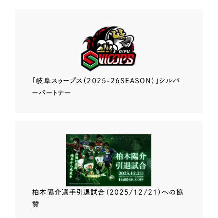
「岐阜スゥープス
（2025-26SEASON）」
シルバ
ーパートナー
柏木陽介選手
引退試合（2025/12/21）
への協
賛