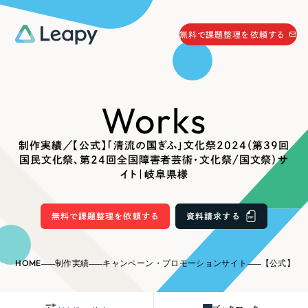
058-215-0066
無料で課題整理を依頼する
24時間受付
無料で課題整理を依頼する
Works
資料請求
する
資料請求する
制作実績／【公式】「清流の国ぎふ」文化祭2024（第39回
無料で課題整理を依頼
する
国民文化祭、第24回全国障害者芸術・文化祭/国文祭）サ
Company
イト｜岐阜県様
会社情報
無料で課題整理を依頼する
資料請求する
採用情報
Web Produce
お役立ち情報
HOME
制作実績
キャンペーン・プロモーションサイト
【公式】「清流の国ぎふ」文化祭2
リーピーが選ばれる理由
会社概要