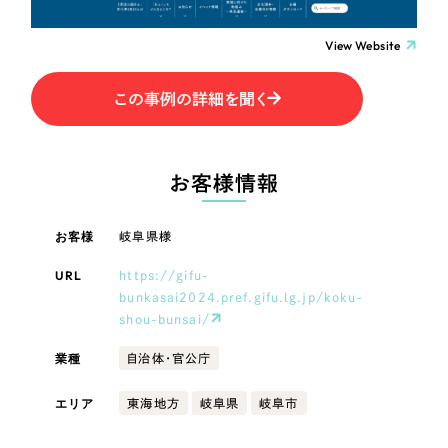
LP（ランディングページ）
（28件）
マーケティングDX支援
キャンペーン・プロモーションサイト
LP（ランディングページ）
（12件）
View Website
Webサイト制作
ブランディング（ロゴ・印刷物）
（90件）
キャンペーン・プロモーション
この事例の詳細を聞く
その他
（1件）
コーポレートサイト制作
サイト
オプションサービス
採用サイト制作
ブランディング（ロゴ・印刷物）
お客様情報
お客様インタビュー
ECサイト制作
その他
お客様
岐阜県様
Outsourcing
ブランドサイト制作
URL
https://gifu-
業種
?
よくある質問
アウトソーシング（代行支援）
bunkasai2024.pref.gifu.lg.jp/koku-
shou-bunsai/
リープ・プロジェクト
製造業
「反響強化」を目的としたマーケティング代行
業種
自治体・官公庁
リープ・プロジェクト
／
マーケティング代行
リープ・リクルーティング
SEO対策によるアクセス獲得、反響獲得などの"Webマーケティング"から、
エリア
東海地方
岐阜県
岐阜市
ライン領域のマーケティングまでまるっと代行
建設・建築
「採用強化」を目的とした採用業務代行