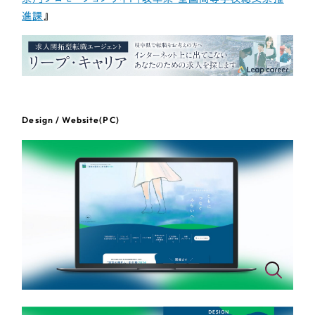
レッド・赤色
進課
』
オレンジ・橙色
イエロー・黄色
Design / Website(PC)
グリーン・緑色
ブルー・青色
パープル・紫色
ピンク・桃色
カラフル・多色