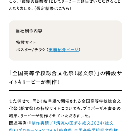
ポータルサイト・メディアサイト
ころ、「最優秀提案者」としてリーピーにお任せいただけること
（39件）
物流・運送
となりました。（選定結果はこちら）
LP（ランディングページ）
（28件）
NPO・一般社団法人
キャンペーン・プロモーションサイト
（12件）
ブランディング（ロゴ・印刷物）
（90件）
当社制作内容
人材サービス
その他
（1件）
特設サイト
ポスター/チラシ（
実績紹介ページ
）
その他
お客様インタビュー
色
「全国高等学校総合文化祭（総文祭）」の特設サ
イトもリーピーが制作！
ホワイト・白色
また併せて、同じく岐阜県で開催される全国高等学校総合文
グレー・黒色
化祭（総文祭）の特設サイトについても、プロポーザル審査の
結果、リーピーが制作させていただきました。
ベージュ・茶色
関連事例：『
制作実績／「清流の国ぎふ総文2024（総文
祭）」プロモーションサイト｜岐阜県 全国高等学校総文祭推