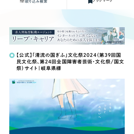
ブックマーク
Webサイト制作
絞り込み検索
選ばれる理由
コーポレートサイト制作
Works
絞り込み検
採用サイト制作
Search
索
サービス
ECサイト制作
Service
制作内容
ブランドサイト制作
サービス紹介
ブランディング支援
【公式】「清流の国ぎふ」文化祭2024（第39回国
民文化祭、第24回全国障害者芸術・文化祭/国文
コーポレート・企業サイト
一過性の広告に頼らず、
「仕組み」と「ノウハウ」
制作実績
祭）サイト｜岐阜県様
を残す資産型DX支援をご提供します
すべて
（624件）
ブランドサイト・サービスサイト
コーポレート・企業サイト
（278件）
求人・採用サイト
ブランドサイト・サービスサイト
（85件）
求人・採用サイト
（61件）
ECサイト（オンラインショップ）
ECサイト（オンラインショップ）
（43件）
ポータルサイト・メディアサイト
（39件）
ポータルサイト・メディアサイト