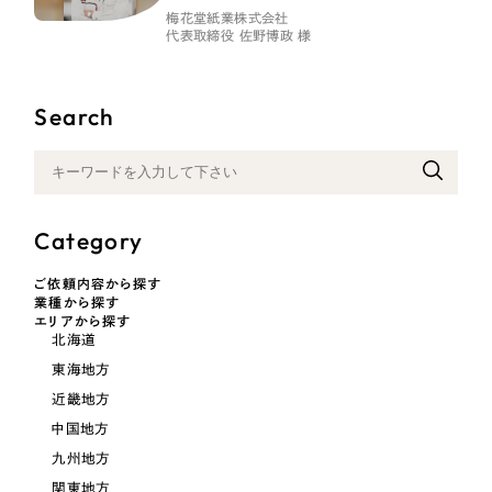
一部をご紹介します
梅花堂紙業株式会社
代表取締役 佐野博政 様
ブックマークしたサイト
Search
Category
ご依頼内容から探す
業種から探す
すべて
（624件）
エリアから探す
北海道
コーポレート・企業サイト
（278件）
東海地方
ブランドサイト・サービスサイト
（85件）
近畿地方
求人・採用サイト
（61件）
中国地方
ECサイト（オンラインショップ）
九州地方
（43件）
関東地方