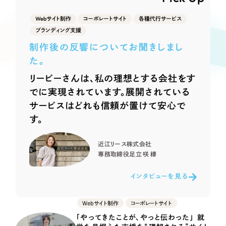
Webサイト制作
選ばれる理由
Webサイト制作
コーポレートサイト
各種代行サービス
コーポレートサイト制作
ブランディング支援
採用サイト制作
サービス
制作後の反響についてお聞きしまし
ECサイト制作
た。
Service
ブランドサイト制作
リーピーさんは、私の理想とする会社をす
サービス紹介
ブランディング支援
でに実現されています。展開されている
サービスはどれも信頼が置けて安心で
一過性の広告に頼らず、
「仕組み」と「ノウハウ」
制作実績
す。
を残す資産型DX支援をご提供します
すべて
（624件）
近江リース株式会社
コーポレート・企業サイト
（278件）
専務取締役
足立 咲 様
ブランドサイト・サービスサイト
（85件）
インタビューを見る
求人・採用サイト
（61件）
ECサイト（オンラインショップ）
（43件）
Webサイト制作
コーポレートサイト
ポータルサイト・メディアサイト
（39件）
「やってきたことが、やっと伝わった」 就