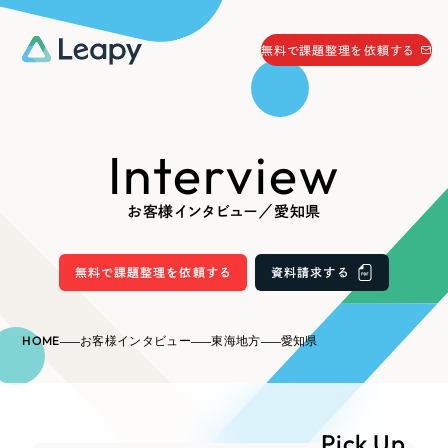
058-215-0066
無料で課題整理を依頼する
24時間受付
無料で課題整理を依頼する
Interview
資料請求
する
資料請求する
お客様インタビュー／愛知県
無料で課題整理を依頼
する
Company
無料で課題整理を依頼する
資料請求する
会社情報
採用情報
HOME
お客様インタビュー
東海地方
愛知県
Web Produce
お役立ち情報
リーピーが選ばれる理由
会社概要
Pick Up