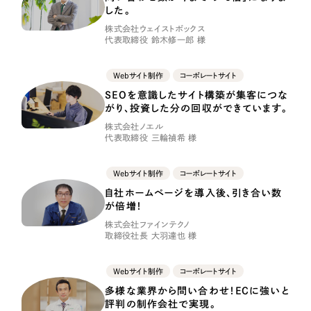
採用DX支援
その他のサービス
した。
株式会社ウェイストボックス
リープ・リクルーティング
／
採用業務代行
代表取締役 鈴木修一郎 様
プライバシーポリシー
情報セキュリティ方針
求人票作成・面接など各種業務代行、採用の仕組み作り支援
AI倫理ポリシー
クッキーポリシー
サイトマップ
リープ・キャリア
／
人材紹介サービス
Webサイト制作
コーポレートサイト
ウェブアクセシビリティ方針
完全成功報酬型のスカウト型ハイクラス人材紹介（岐阜・愛知）
SEOを意識したサイト構築が集客につな
がり、投資した分の回収ができています。
カイゼンDX支援
株式会社ノエル
代表取締役 三輪禎希 様
Pace
／
クラウド型工数管理ツール
日報ツールで案件ごとの営業利益をリアルタイムに可視化
Webサイト制作
コーポレートサイト
自社ホームページを導入後、引き合い数
が倍増！
制作実績
株式会社ファインテクノ
取締役社長 大羽達也 様
Works
Webサイト制作
コーポレートサイト
制作実績
多様な業界から問い合わせ！ECに強いと
評判の制作会社で実現。
全国1,400社以上の支援実績の中から
実績の