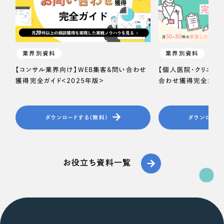
業界別資料
業界別資料
【コンサル業界向け】WEB集客＆問い合わせ
【個人医院・クリニッ
獲得完全ガイド＜2025年版＞
合わせ獲得完全ガイド
ダウンロードする（無料）
ダウンロード
お役立ち資料一覧