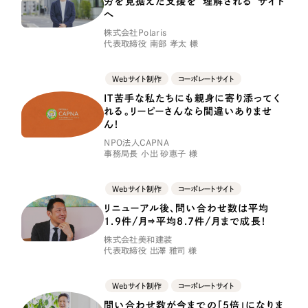
労を見据えた支援を“理解される”サイト
LP（ランディングページ）
（28件）
マーケティングDX支援
へ
キャンペーン・プロモーションサイト
（12件）
株式会社Polaris
代表取締役 南部 孝太 様
Webサイト制作
ブランディング（ロゴ・印刷物）
（90件）
その他
（1件）
コーポレートサイト制作
Webサイト制作
コーポレートサイト
IT苦手な私たちにも親身に寄り添ってく
オプションサービス
採用サイト制作
れる。リーピーさんなら間違いありませ
ん！
お客様インタビュー
ECサイト制作
NPO法人CAPNA
事務局長 小出 砂恵子 様
Outsourcing
ブランドサイト制作
Webサイト制作
コーポレートサイト
?
よくある質問
アウトソーシング（代行支援）
リニューアル後、問い合わせ数は平均
1.9件/月⇒平均8.7件/月まで成長！
リープ・プロジェクト
株式会社美和建装
「反響強化」を目的としたマーケティング代行
リープ・プロジェクト
代表取締役 出澤 雅司 様
／
マーケティング代行
リープ・リクルーティング
SEO対策によるアクセス獲得、反響獲得などの"Webマーケティング"から、
ライン領域のマーケティングまでまるっと代行
「採用強化」を目的とした採用業務代行
Webサイト制作
コーポレートサイト
問い合わせ数が今までの「5倍」になりま