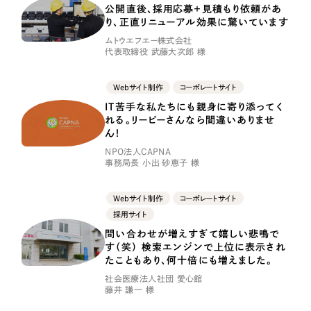
一部をご紹介します
公開直後、採用応募＋見積もり依頼があ
り、正直リニューアル効果に驚いています
ムトウエフエー株式会社
ブックマークしたサイト
代表取締役 武藤大次郎 様
Webサイト制作
コーポレートサイト
IT苦手な私たちにも親身に寄り添ってく
れる。リーピーさんなら間違いありませ
ん！
NPO法人CAPNA
事務局長 小出 砂恵子 様
すべて
Webサイト制作
コーポレートサイト
（624件）
採用サイト
コーポレート・企業サイト
（278件）
問い合わせが増えすぎて嬉しい悲鳴で
ブランドサイト・サービスサイト
す（笑） 検索エンジンで上位に表示され
（85件）
たこともあり、何十倍にも増えました。
求人・採用サイト
（61件）
社会医療法人社団 愛心館
ECサイト（オンラインショップ）
藤井 謙一 様
（43件）