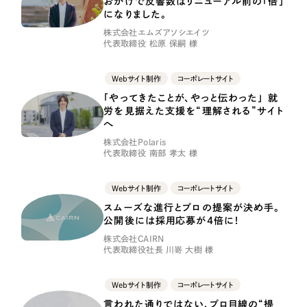
おかげで反響数はリニューアル前の「倍」
LP（ランディングページ）
（28件）
マーケティングDX支援
になりました。
キャンペーン・プロモーションサイト
（12件）
株式会社エムズアソシエイツ
代表取締役 松原 保嗣 様
Webサイト制作
ブランディング（ロゴ・印刷物）
（90件）
その他
（1件）
コーポレートサイト制作
Webサイト制作
コーポレートサイト
「やってきたことが、やっと伝わった」 就
オプションサービス
採用サイト制作
労を見据えた支援を“理解される”サイト
へ
お客様インタビュー
ECサイト制作
株式会社Polaris
代表取締役 南部 孝太 様
Outsourcing
ブランドサイト制作
Webサイト制作
コーポレートサイト
?
よくある質問
アウトソーシング（代行支援）
スムーズな進行とプロの提案が決め手。
公開後には採用応募が4倍に！
リープ・プロジェクト
株式会社CAIRN
「反響強化」を目的としたマーケティング代行
リープ・プロジェクト
代表取締役社長 川嵜 大樹 様
／
マーケティング代行
リープ・リクルーティング
SEO対策によるアクセス獲得、反響獲得などの"Webマーケティング"から、
ライン領域のマーケティングまでまるっと代行
「採用強化」を目的とした採用業務代行
Webサイト制作
コーポレートサイト
言われた通りではない、プロ目線の“提