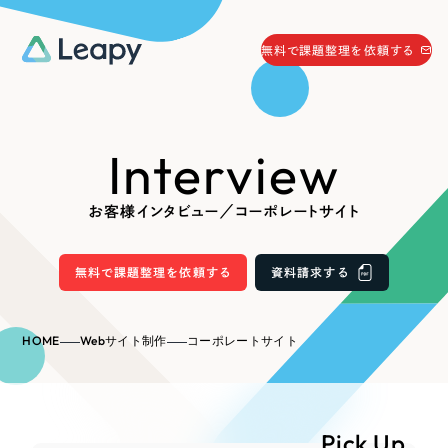
058-215-0066
無料で課題整理を依頼する
24時間受付
無料で課題整理を依頼する
Interview
資料請求
する
資料請求する
お客様インタビュー／コーポレートサイト
無料で課題整理を依頼
する
Company
無料で課題整理を依頼する
資料請求する
会社情報
採用情報
HOME
Webサイト制作
コーポレートサイト
Web Produce
お役立ち情報
リーピーが選ばれる理由
会社概要
Pick Up