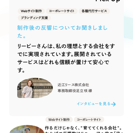
Webサイト制作
選ばれる理由
Webサイト制作
コーポレートサイト
各種代行サービス
コーポレートサイト制作
ブランディング支援
採用サイト制作
サービス
制作後の反響についてお聞きしまし
ECサイト制作
た。
Service
ブランドサイト制作
リーピーさんは、私の理想とする会社をす
サービス紹介
ブランディング支援
でに実現されています。展開されている
サービスはどれも信頼が置けて安心で
一過性の広告に頼らず、
「仕組み」と「ノウハウ」
制作実績
す。
を残す資産型DX支援をご提供します
すべて
（624件）
近江リース株式会社
コーポレート・企業サイト
（278件）
専務取締役
足立 咲 様
ブランドサイト・サービスサイト
（85件）
インタビューを見る
求人・採用サイト
（61件）
ECサイト（オンラインショップ）
（43件）
Webサイト制作
コーポレートサイト
ポータルサイト・メディアサイト
（39件）
作るだけじゃなく、"育ててくれる会社"。