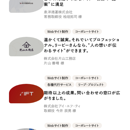
採用DX支援
その他のサービス
案”に満足
泉洋港運株式会社
リープ・リクルーティング
／
採用業務代行
常務取締役 桧垣拓司 様
プライバシーポリシー
情報セキュリティ方針
求人票作成・面接など各種業務代行、採用の仕組み作り支援
AI倫理ポリシー
クッキーポリシー
サイトマップ
リープ・キャリア
／
人材紹介サービス
Webサイト制作
コーポレートサイト
ウェブアクセシビリティ方針
完全成功報酬型のスカウト型ハイクラス人材紹介（岐阜・愛知）
温かくて誠実。それでいてプロフェッショ
ナル。リーピーさんなら、“人の想いが伝
わるサイト”ができます。
カイゼンDX支援
株式会社片山工務店
片山 善晴 様
Pace
／
クラウド型工数管理ツール
日報ツールで案件ごとの営業利益をリアルタイムに可視化
Webサイト制作
コーポレートサイト
各種代行サービス
リープ・プロジェクト
制作実績
期待以上の成果。問い合わせの窓口が広
がりました。
Works
株式会社アイ・エフ・ティ
取締役 今井 辰男 様
制作実績
Webサイト制作
コーポレートサイト
全国1,400社以上の支援実績の中から
実績の