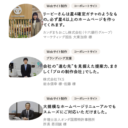
ポータルサイト・メディアサイト
（39件）
Webサイト制作
コーポレートサイト
LP（ランディングページ）
（28件）
リーピーさんは星4確定ガチャのようなも
キャンペーン・プロモーションサイト
の。必ず星4以上のホームページを作っ
（12件）
てくれます。
ブランディング（ロゴ・印刷物）
（90件）
カンダまちおこし株式会社（十六銀行グループ）
マーケティング担当 大東加奈 様
その他
（1件）
Webサイト制作
コーポレートサイト
お客様インタビュー
ブランディング支援
会社の”進む先”を見据えた提案力、まさ
しく「プロの制作会社」でした。
株式会社TKS
岩永信幸 様・佐藤 様
Webサイト制作
コーポレートサイト
大規模なホームページリニューアルでも
スムーズにご対応いただけました。
弁理士法人オンダ国際特許事務所
所長 恩田誠 様