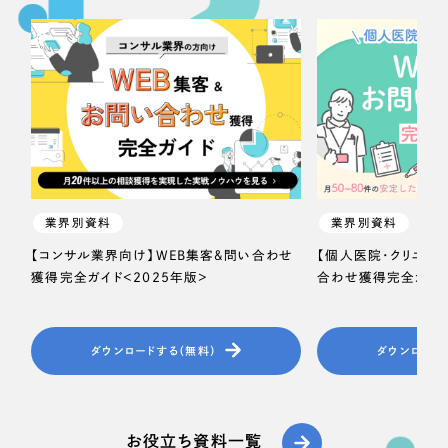
業界別資料
業界別資料
【コンサル業界向け】WEB集客＆問い合わせ
【個人医院・クリニッ
獲得完全ガイド＜2025年版＞
合わせ獲得完全ガイド
ダウンロードする（無料）
ダウンロード
お役立ち資料一覧