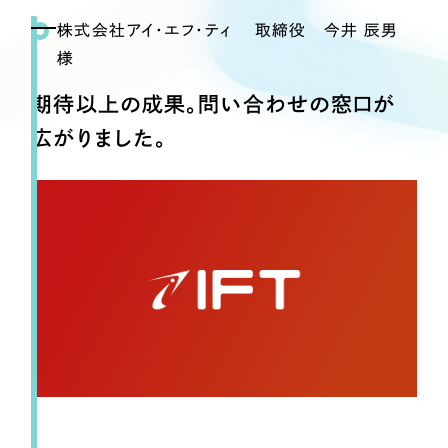
Webサイト制作
株式会社アイ・エフ・ティ 取締役 今井 辰男
選ばれる理由
コーポレートサイト制作
様
採用サイト制作
サービス
期待以上の成果。問い合わせの窓口が
ECサイト制作
Service
広がりました。
ブランドサイト制作
サービス紹介
ブランディング支援
一過性の広告に頼らず、
「仕組み」と「ノウハウ」
制作実績
を残す資産型DX支援をご提供します
すべて
（624件）
コーポレート・企業サイト
（278件）
ブランドサイト・サービスサイト
（85件）
求人・採用サイト
（61件）
ECサイト（オンラインショップ）
（43件）
ポータルサイト・メディアサイト
（39件）