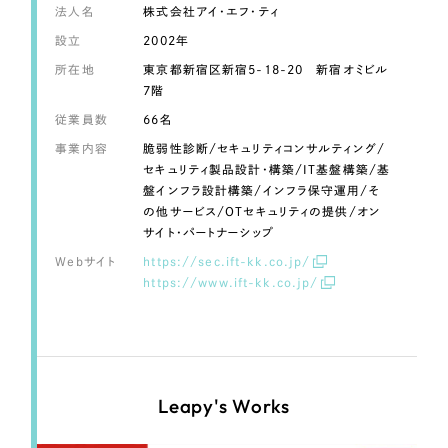
LP（ランディングページ）
（28件）
マーケティングDX支援
法人名
株式会社アイ・エフ・ティ
キャンペーン・プロモーションサイト
（12件）
設立
2002年
Webサイト制作
ブランディング（ロゴ・印刷物）
所在地
東京都新宿区新宿5-18-20 新宿オミビル
（90件）
7階
その他
（1件）
コーポレートサイト制作
従業員数
66名
オプションサービス
事業内容
脆弱性診断/セキュリティコンサルティング/
採用サイト制作
セキュリティ製品設計・構築/IT基盤構築/基
お客様インタビュー
盤インフラ設計構築/インフラ保守運用/そ
ECサイト制作
の他サービス/OTセキュリティの提供/オン
サイト・パートナーシップ
Outsourcing
ブランドサイト制作
Webサイト
https://sec.ift-kk.co.jp/
https://www.ift-kk.co.jp/
?
よくある質問
アウトソーシング（代行支援）
リープ・プロジェクト
「反響強化」を目的としたマーケティング代行
リープ・プロジェクト
／
マーケティング代行
リープ・リクルーティング
SEO対策によるアクセス獲得、反響獲得などの"Webマーケティング"から、
Leapy's Works
ライン領域のマーケティングまでまるっと代行
「採用強化」を目的とした採用業務代行