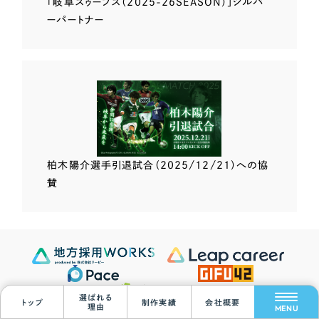
「岐阜スゥープス
（2025-26SEASON）」
シルバ
ーパートナー
柏木陽介選手
引退試合（2025/12/21）
への協
賛
Scroll Down
選ばれる
トップ
制作実績
会社概要
理由
MENU