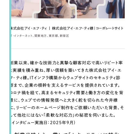
一部をご紹介します
ブックマークしたサイト
株式会社アイ・エフ・ティ | 株式会社アイ・エフ・ティ様｜コーポレートサイト
IT・インターネット
関東地方
東京都
新宿区
創業以来、確かな技術力と真摯な顧客対応で高いリピート率
と実績を積み重ね、厚い信頼を築いてきた株式会社アイ・エ
フ・ティ様。ITインフラ構築からウェブサイトのセキュリティ診
断まで、企業の根幹を支えるサービスを提供されています。
すべて
（624件）
コロナ禍を経て、高まるセキュリティ需要と働き方の変化を背
コーポレート・企業サイト
（278件）
景に、ウェブでの情報発信へと大きく舵を切られた今井様
ブランドサイト・サービスサイト
（85件）
に、リーピーのホームページ制作をご依頼いただいた背景、そ
求人・採用サイト
して他社にはない「柔軟な対応力」の秘密を伺いました。
（61件）
（インタビュー実施日：2025年9月）
ECサイト（オンラインショップ）
（43件）