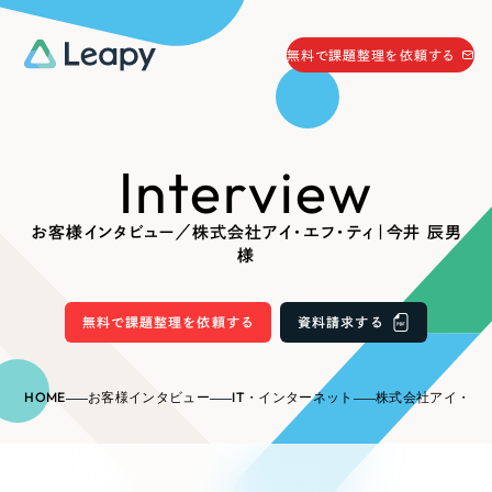
058-215-0066
無料で課題整理を依頼する
24時間受付
無料で課題整理を依頼する
Interview
資料請求
する
資料請求する
お客様インタビュー／株式会社アイ・エフ・ティ｜今井 辰男
無料で課題整理を依頼
する
様
Company
無料で課題整理を依頼する
資料請求する
会社情報
採用情報
Web Produce
HOME
お客様インタビュー
IT・インターネット
株式会社アイ・エ
お役立ち情報
リーピーが選ばれる理由
会社概要