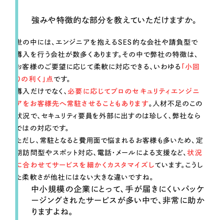
強みや特徴的な部分を教えていただけますか。
世の中には、エンジニアを抱えるSES的な会社や請負型で
導入を行う会社が数多くあります。その中で弊社の特徴は、
お客様のご要望に応じて柔軟に対応できる、いわゆる
「小回
りの利く」点
です。
導入だけでなく、
必要に応じてプロのセキュリティエンジニ
アをお客様先へ常駐させることもあります
。人材不足のこの
状況で、セキュリティ要員を外部に出すのは珍しく、弊社なら
ではの対応です。
ただし、常駐となると費用面で悩まれるお客様も多いため、定
期訪問型やスポット対応、電話・メールによる支援など、
状況
に合わせてサービスを細かくカスタマイズし
ています。こうし
た柔軟さが他社にはない大きな違いですね。
中小規模の企業にとって、手が届きにくいパッケ
ージングされたサービスが多い中で、非常に助か
りますよね。