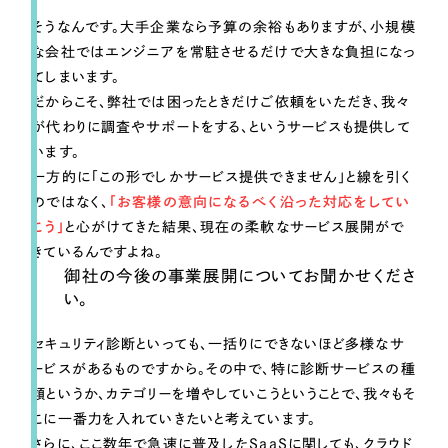
そうなんです。大手企業なら予算の余裕もありますが、小規模
な会社ではエンジニアを常駐させるだけで大きな負担になっ
てしまいます。
だからこそ、弊社では困ったときだけご依頼をいただき、我々
が代わりに調査やサポートをする、というサービスも提供して
います。
一方的に「この形でしかサービス提供できません」と線を引く
のではなく、
「お客様の意向になるべく沿った対応をしてい
こう」
と心がけてきた結果、現在の柔軟なサービス展開がで
きているんですよね。
御社の今後の事業展開についてお聞かせくださ
い。
セキュリティ診断といっても、一括りにできないほど多様なサ
ービスがあるものですから。その中で、特に診断サービスの種
類というか、カテゴリーを増やしていこうということで、我々もそ
こに一番力を入れていきたいと考えています。
さらに、ここ数年で急速に普及したSaaSに関しても、クラウド