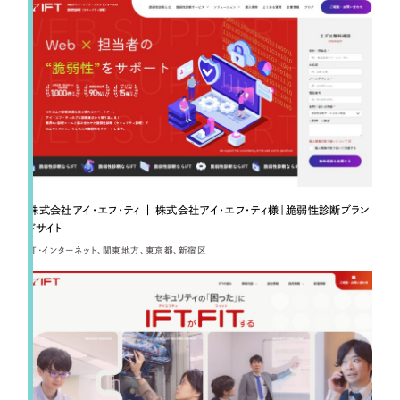
採用DX支援
その他のサービス
リープ・リクルーティング
／
採用業務代行
プライバシーポリシー
情報セキュリティ方針
求人票作成・面接など各種業務代行、採用の仕組み作り支援
AI倫理ポリシー
クッキーポリシー
サイトマップ
リープ・キャリア
／
人材紹介サービス
ウェブアクセシビリティ方針
完全成功報酬型のスカウト型ハイクラス人材紹介（岐阜・愛知）
カイゼンDX支援
Pace
／
クラウド型工数管理ツール
株式会社アイ・エフ・ティ | 株式会社アイ・エフ・ティ様｜脆弱性診断ブラン
日報ツールで案件ごとの営業利益をリアルタイムに可視化
ドサイト
IT・インターネット
関東地方
東京都
新宿区
制作実績
Works
制作実績
全国1,400社以上の支援実績の中から
実績の