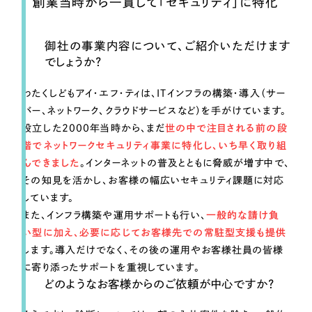
ポータルサイト・メディアサイト
創業当時から一貫して「セキュリティ」に特化
（39件）
LP（ランディングページ）
（28件）
キャンペーン・プロモーションサイト
御社の事業内容について、ご紹介いただけます
（12件）
でしょうか？
ブランディング（ロゴ・印刷物）
（90件）
その他
わたくしどもアイ・エフ・ティは、ITインフラの構築・導入（サー
（1件）
バー、ネットワーク、クラウドサービスなど）を手がけています。
設立した2000年当時から、まだ
世の中で注目される前の段
お客様インタビュー
階でネットワークセキュリティ事業に特化し、いち早く取り組
んできました
。インターネットの普及とともに脅威が増す中で、
その知見を活かし、お客様の幅広いセキュリティ課題に対応
しています。
また、インフラ構築や運用サポートも行い、
一般的な請け負
い型に加え、必要に応じてお客様先での常駐型支援も提供
します。導入だけでなく、その後の運用やお客様社員の皆様
に寄り添ったサポートを重視しています。
どのようなお客様からのご依頼が中心ですか？