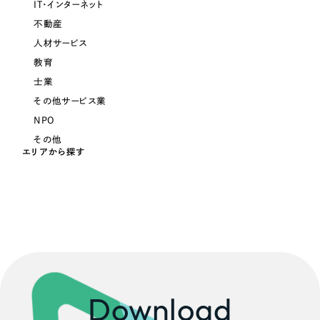
IT・インターネット
一部をご紹介します
不動産
人材サービス
ブックマークしたサイト
教育
士業
その他サービス業
NPO
その他
エリアから探す
すべて
（624件）
コーポレート・企業サイト
（278件）
ブランドサイト・サービスサイト
（85件）
求人・採用サイト
（61件）
Download
ECサイト（オンラインショップ）
（43件）