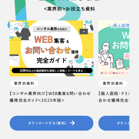
ポータルサイト・メディアサイト
（39件）
＜業界別＞お役立ち資料
LP（ランディングページ）
（28件）
キャンペーン・プロモーションサイト
（12件）
ブランディング（ロゴ・印刷物）
（90件）
その他
（1件）
お客様インタビュー
業界別資料
業界別資料
【コンサル業界向け】WEB集客＆問い合わせ
【個人医院・クリニッ
獲得完全ガイド＜2025年版＞
合わせ獲得完全ガイド
ダウンロードする（無料）
ダウンロード