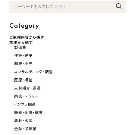
採用DX支援
その他のサービス
リープ・リクルーティング
／
採用業務代行
プライバシーポリシー
情報セキュリティ方針
求人票作成・面接など各種業務代行、採用の仕組み作り支援
Category
AI倫理ポリシー
クッキーポリシー
サイトマップ
リープ・キャリア
／
人材紹介サービス
ご依頼内容から探す
ウェブアクセシビリティ方針
完全成功報酬型のスカウト型ハイクラス人材紹介（岐阜・愛知）
業種から探す
製造業
カイゼンDX支援
建設・建築
卸売・小売
Pace
／
クラウド型工数管理ツール
コンサルティング・調査
日報ツールで案件ごとの営業利益をリアルタイムに可視化
医療・福祉
人材紹介・派遣
制作実績
娯楽・レジャー
インフラ関連
Works
鉄鋼・金属・鉱業
制作実績
農林・水産
金融・保険業
全国1,400社以上の支援実績の中から
実績の