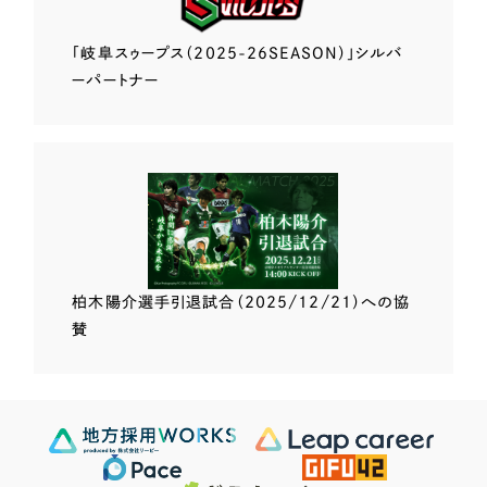
「岐阜スゥープス
（2025-26SEASON）」
シルバ
ーパートナー
柏木陽介選手
引退試合（2025/12/21）
への協
賛