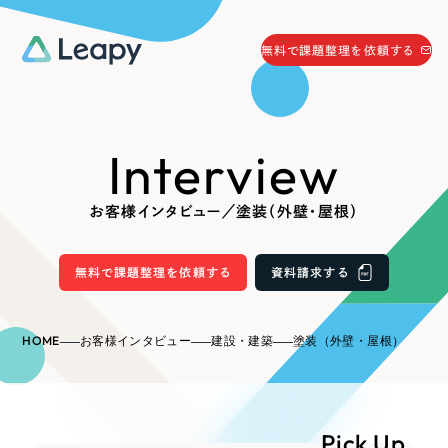
058-215-0066
無料で課題整理を依頼する
24時間受付
無料で課題整理を依頼する
Interview
資料請求
する
資料請求する
お客様インタビュー／塗装（外壁・屋根）
無料で課題整理を依頼
する
Company
無料で課題整理を依頼する
資料請求する
会社情報
採用情報
HOME
お客様インタビュー
建設・建築
塗装（外壁・屋根）
Web Produce
お役立ち情報
リーピーが選ばれる理由
会社概要
Pick Up