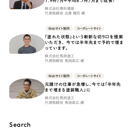
1.9件/月⇒平均8.7件/月まで成長！
LP（ランディングページ）
（28件）
マーケティングDX支援
株式会社美和建装
キャンペーン・プロモーションサイト
（12件）
代表取締役 出澤 雅司 様
Webサイト制作
ブランディング（ロゴ・印刷物）
（90件）
Webサイト制作
コーポレートサイト
その他
（1件）
コーポレートサイト制作
「塗れた状態」という斬新な切り口を提案
いただき、 今では半年先まで予約で埋ま
オプションサービス
採用サイト制作
っています。
お客様インタビュー
株式会社馬渕塗工
ECサイト制作
代表取締役 馬渕高広 様
Outsourcing
ブランドサイト制作
Webサイト制作
コーポレートサイト
元請けの仕事が急増し、今では「半年先
?
よくある質問
アウトソーシング（代行支援）
まで埋まる塗装職人」に
リープ・プロジェクト
株式会社馬渕塗工
代表取締役 馬渕高広 様
「反響強化」を目的としたマーケティング代行
リープ・プロジェクト
／
マーケティング代行
リープ・リクルーティング
SEO対策によるアクセス獲得、反響獲得などの"Webマーケティング"から、
ライン領域のマーケティングまでまるっと代行
Search
「採用強化」を目的とした採用業務代行