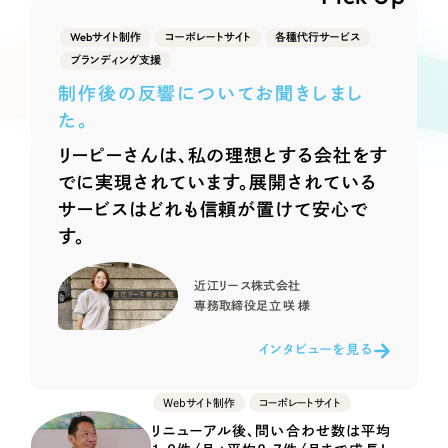
Webサイト制作
選ばれる理由
Webサイト制作
コーポレートサイト
各種代行サービス
コーポレートサイト制作
ブランディング支援
採用サイト制作
サービス
制作後の反響についてお聞きしまし
ECサイト制作
た。
Service
ブランドサイト制作
リーピーさんは、私の理想とする会社をす
サービス紹介
ブランディング支援
でに実現されています。展開されている
サービスはどれも信頼が置けて安心で
一過性の広告に頼らず、
「仕組み」と「ノウハウ」
制作実績
す。
を残す資産型DX支援をご提供します
すべて
（624件）
近江リース株式会社
コーポレート・企業サイト
（278件）
専務取締役
足立 咲 様
ブランドサイト・サービスサイト
（85件）
インタビューを見る
求人・採用サイト
（61件）
ECサイト（オンラインショップ）
（43件）
Webサイト制作
コーポレートサイト
ポータルサイト・メディアサイト
（39件）
リニューアル後、問い合わせ数は平均