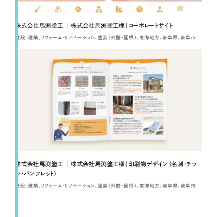
採用DX支援
その他のサービス
リープ・リクルーティング
／
採用業務代行
株式会社馬渕塗工 | 株式会社馬渕塗工様｜コーポレートサイト
プライバシーポリシー
情報セキュリティ方針
求人票作成・面接など各種業務代行、採用の仕組み作り支援
建設・建築
リフォーム・リノベーション
塗装（外壁・屋根）
東海地方
岐阜県
岐阜市
AI倫理ポリシー
クッキーポリシー
サイトマップ
リープ・キャリア
／
人材紹介サービス
ウェブアクセシビリティ方針
完全成功報酬型のスカウト型ハイクラス人材紹介（岐阜・愛知）
カイゼンDX支援
Pace
／
クラウド型工数管理ツール
日報ツールで案件ごとの営業利益をリアルタイムに可視化
制作実績
株式会社馬渕塗工 | 株式会社馬渕塗工様｜印刷物デザイン（名刺・チラ
Works
シ・パンフレット）
建設・建築
リフォーム・リノベーション
塗装（外壁・屋根）
東海地方
岐阜県
岐阜市
制作実績
全国1,400社以上の支援実績の中から
実績の