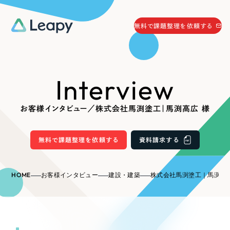
058-215-0066
無料で課題整理を依頼する
24時間受付
無料で課題整理を依頼する
Interview
資料請求
する
資料請求する
お客様インタビュー／株式会社馬渕塗工｜馬渕高広 様
無料で課題整理を依頼
する
Company
無料で課題整理を依頼する
資料請求する
会社情報
採用情報
HOME
お客様インタビュー
建設・建築
株式会社馬渕塗工｜馬渕高広
Web Produce
お役立ち情報
リーピーが選ばれる理由
会社概要