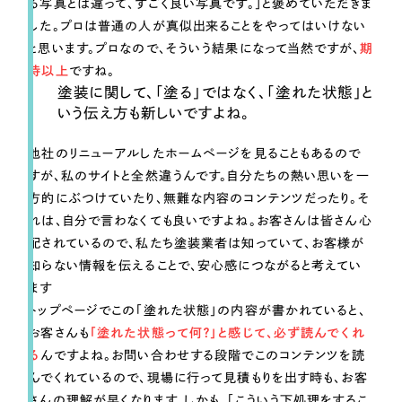
る写真とは違って、すごく良い写真です。」と褒めていただきま
した。プロは普通の人が真似出来ることをやってはいけない
と思います。プロなので、そういう結果になって当然ですが、
期
待以上
ですね。
塗装に関して、「塗る」ではなく、「塗れた状態」と
いう伝え方も新しいですよね。
他社のリニューアルしたホームページを見ることもあるので
すが、私のサイトと全然違うんです。自分たちの熱い思いを一
方的にぶつけていたり、無難な内容のコンテンツだったり。そ
れは、自分で言わなくても良いですよね。お客さんは皆さん心
配されているので、私たち塗装業者は知っていて、お客様が
知らない情報を伝えることで、安心感につながると考えてい
ます
トップページでこの「塗れた状態」の内容が書かれていると、
お客さんも
「塗れた状態って何？」と感じて、必ず読んでくれ
る
んですよね。お問い合わせする段階でこのコンテンツを読
んでくれているので、現場に行って見積もりを出す時も、お客
さんの理解が早くなります。しかも、「こういう下処理をするこ