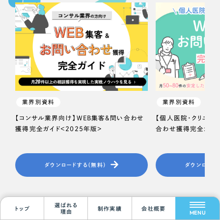
業界別資料
業界別資料
【コンサル業界向け】WEB集客＆問い合わせ
【個人医院・クリニッ
獲得完全ガイド＜2025年版＞
合わせ獲得完全ガイド
Scroll Down
ダウンロードする（無料）
ダウンロード
選ばれる
お役立ち資料一覧
トップ
制作実績
会社概要
理由
MENU