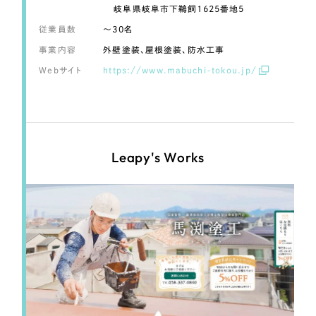
LP（ランディングページ）
（28件）
マーケティングDX支援
岐阜県岐阜市下鵜飼1625番地5
キャンペーン・プロモーションサイト
（12件）
従業員数
〜30名
Webサイト制作
ブランディング（ロゴ・印刷物）
事業内容
外壁塗装、屋根塗装、防水工事
（90件）
Webサイト
https://www.mabuchi-tokou.jp/
その他
（1件）
コーポレートサイト制作
オプションサービス
採用サイト制作
お客様インタビュー
ECサイト制作
Leapy's Works
Outsourcing
ブランドサイト制作
?
よくある質問
アウトソーシング（代行支援）
リープ・プロジェクト
「反響強化」を目的としたマーケティング代行
リープ・プロジェクト
／
マーケティング代行
リープ・リクルーティング
SEO対策によるアクセス獲得、反響獲得などの"Webマーケティング"から、
ライン領域のマーケティングまでまるっと代行
「採用強化」を目的とした採用業務代行