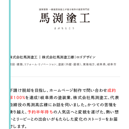
一部をご紹介します
ブックマークしたサイト
株式会社馬渕塗工 | 株式会社馬渕塗工様｜ロゴデザイン
建設・建築
リフォーム・リノベーション
塗装（外壁・屋根）
東海地方
岐阜県
岐阜市
すべて
（624件）
下請け脱却を目指し、ホームページ制作で問い合わせ
成約
コーポレート・企業サイト
（278件）
率100%
を達成！岐阜県の塗装業、株式会社馬渕塗工、代表
ブランドサイト・サービスサイト
（85件）
取締役の馬渕高広様にお話を伺いました。かつての苦境を
求人・採用サイト
（61件）
乗り越え、
予約半年待ち
の人気店へと変貌を遂げた、熱い想
いとリーピーとの出会いがもたらした変化のストーリーをお届
ECサイト（オンラインショップ）
（43件）
けします。