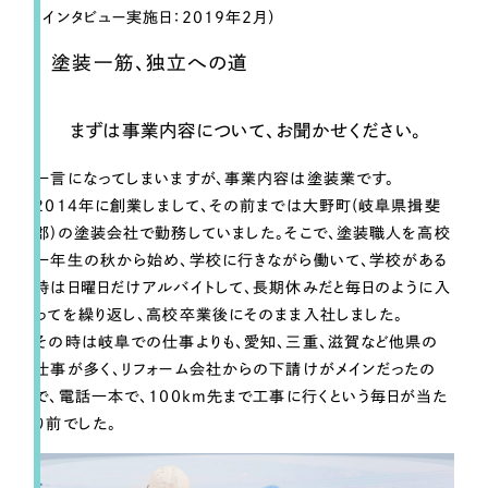
ポータルサイト・メディアサイト
（39件）
（インタビュー実施日：2019年2月）
LP（ランディングページ）
（28件）
塗装一筋、独立への道
キャンペーン・プロモーションサイト
（12件）
ブランディング（ロゴ・印刷物）
（90件）
まずは事業内容について、お聞かせください。
その他
（1件）
一言になってしまいますが、事業内容は塗装業です。
2014年に創業しまして、その前までは大野町(岐阜県揖斐
お客様インタビュー
郡)の塗装会社で勤務していました。そこで、塗装職人を高校
一年生の秋から始め、学校に行きながら働いて、学校がある
時は日曜日だけアルバイトして、長期休みだと毎日のように入
ってを繰り返し、高校卒業後にそのまま入社しました。
その時は岐阜での仕事よりも、愛知、三重、滋賀など他県の
仕事が多く、リフォーム会社からの下請けがメインだったの
で、電話一本で、100km先まで工事に行くという毎日が当た
り前でした。