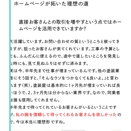
ホームページが拓いた理想の道
直接お客さんとの取引を増やすという点ではホー
ムページを活用できていますか？
大活躍しています。お問い合わせの質というところと被ってき
ますが、狙ったお客さんが来てくれています。工事の予算とし
ても、ふんだんに使えるので、途中で直したいところを発見し
た時にも、見て見ぬふりはせずに済みます。
実は今、半年先まで仕事が埋まっているんです。他の塗装業
者にそう話すと、「そんなウソをつかなくても良いよ。」と言わ
れます（笑）。塗装屋は基本的に1ヶ月先が埋まっていれば良
いほうで、2、3ヶ月先は分からない業界です。なので、同業者
は誰も信用してくれません。
半年先まで待ってくれているお客さんがいるということです
が、
私の腕を信頼して待ってくれるお客さんを欲しかった
の
で、今は本当に理想形ですね。