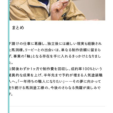
まとめ
下請けの仕事に葛藤し、独立後には厳しい現実も経験され
た馬渕様。リーピーとの出会いは、単なる制作依頼に留まら
ず、事業の「軸」となる存在を手に入れるきっかけとなりまし
た。
公開後わずか1ヶ月で制作費を回収し、成約率100%という
驚異的な成果を上げ、半年先まで予約が埋まる人気塗装職
人へ。「一年待ちの職人になりたい」――その夢に向かって
走り続ける馬渕塗工様の、今後のさらなる飛躍が楽しみで
す。