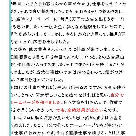
2年目にたまたまお客さんから声がかかり、仕事をさせていた
だき、それで食い繋ぎました。でも、それも3ヶ月で終わりまし
た。当時フリーペーパーに「毎月3万円で広告を出そうか…？」
とも思いましたが、一度お金が無くなる経験をしていたので、
相当ためらいました。しかし、やるしかないと思って、毎月3万
円を払って、広告を出しました。
その後も、他の業者さんからたまに仕事が来ていましたが、
正直順調とは言えず、2年目の終わりにやっと、その広告経由
で1件仕事が入ってきました。それでまた何とか続けることが
できましたが、当然仕事はいつかは終わるもので、気がつけ
ば、3年目を迎えていました。
下請けの仕事をすれば、生活は出来るのですが、お金が残ら
ない。それで、何か新しいことを始めなければと思い、
自分で
ホームページを作りました。
色々文章を打ち込んで、作成に
も2か月くらいかかって。
でも、全然効果が出ない
んです。
これはプロに頼んだ方が良いぞ、と思い始め、まずはお金を
貯めました。ただ、自分で作ったホームページでも2件くらい
は仕事が取れたんです。やはり直接仕事を請けることは大事