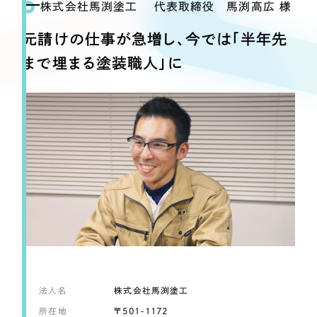
Webサイト制作
株式会社馬渕塗工 代表取締役 馬渕高広 様
選ばれる理由
コーポレートサイト制作
元請けの仕事が急増し、今では「半年先
採用サイト制作
サービス
まで埋まる塗装職人」に
ECサイト制作
Service
ブランドサイト制作
サービス紹介
ブランディング支援
一過性の広告に頼らず、
「仕組み」と「ノウハウ」
制作実績
を残す資産型DX支援をご提供します
すべて
（624件）
コーポレート・企業サイト
（278件）
ブランドサイト・サービスサイト
（85件）
求人・採用サイト
（61件）
ECサイト（オンラインショップ）
（43件）
法人名
株式会社馬渕塗工
ポータルサイト・メディアサイト
（39件）
所在地
〒501-1172