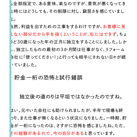
も全部指定で、ある意味、楽なのですが、景気が悪くなってき
た時にはどうしても、その制限に対し、窮屈さを感じていまし
た。
当然、利益を出すための工事をするわけですが、
お客様に見
えない部分だから手を抜くということが、私にはできず
、ちょ
うど30歳になった年の正月に独立をすることにしました。しか
し、独立したものの最初の3か月間は仕事がなく、リフォーム
会社に「使ってください！」と行っても相手にされない日々が続
いていました。
貯金一桁の恐怖と試行錯誤
独立後の道のりは平坦ではなかったのですね。
はい。元々いた会社にも助けられましたが、半年で現場も終
わり、また仕事が無くなるという状況になりました。一時期、貯
金が一桁になったのは、さすがに恐怖を感じましたね。ただ、
その経験があるので、今の自分がある
と思っています。