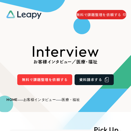
058-215-0066
無料で課題整理を依頼する
24時間受付
無料で課題整理を依頼する
Interview
資料請求
する
資料請求する
お客様インタビュー／医療・福祉
無料で課題整理を依頼
する
Company
無料で課題整理を依頼する
資料請求する
会社情報
採用情報
HOME
お客様インタビュー
医療・福祉
Web Produce
お役立ち情報
リーピーが選ばれる理由
会社概要
Pick Up