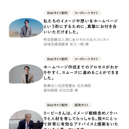
採用DX支援
その他のサービス
Webサイト制作
コーポレートサイト
リープ・リクルーティング
／
採用業務代行
私たちのイメージや想いをホームページ
プライバシーポリシー
情報セキュリティ方針
求人票作成・面接など各種業務代行、採用の仕組み作り支援
という形にするために、真摯にお付き合
AI倫理ポリシー
クッキーポリシー
サイトマップ
リープ・キャリア
／
人材紹介サービス
いいただけました。
ウェブアクセシビリティ方針
完全成功報酬型のスカウト型ハイクラス人材紹介（岐阜・愛知）
特定医療法人清仁会のぞみの丘ホスピタル
地域支援部課長 安江一樹 様
カイゼンDX支援
Webサイト制作
コーポレートサイト
Pace
／
クラウド型工数管理ツール
ホームページ作成までのプロセスがわか
日報ツールで案件ごとの営業利益をリアルタイムに可視化
りやすく、スムーズに進めることができま
した。
医療法人社団登豊会 近石病院
制作実績
歯科医師 近石壮登 様
Works
Webサイト制作
採用サイト
リーピーさんは、イメージ戦略含めノウハ
制作実績
ウと人材を有してらっしゃる。我々にとっ
て非常に有効なアドバイスと提案をいた
全国1,400社以上の支援実績の中から
実績の