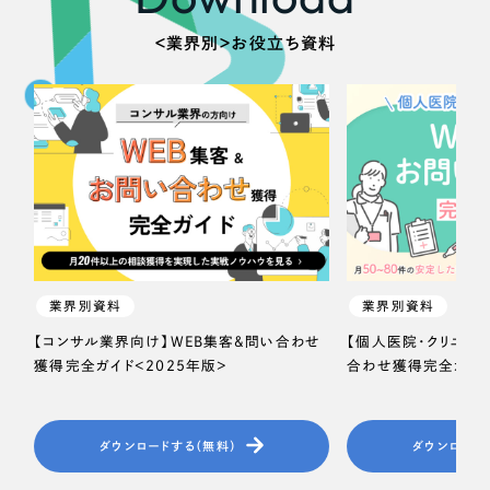
＜業界別＞お役立ち資料
業界別資料
業界別資料
【コンサル業界向け】WEB集客＆問い合わせ
【個人医院・クリニッ
獲得完全ガイド＜2025年版＞
合わせ獲得完全ガイド
ダウンロードする（無料）
ダウンロード