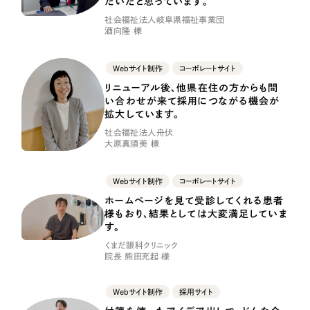
だいたと思っています。
一部をご紹介します
社会福祉法人岐阜県福祉事業団
酒向隆 様
ブックマークしたサイト
Webサイト制作
コーポレートサイト
リニューアル後、他県在住の方からも問
い合わせが来て採用につながる機会が
拡大しています。
社会福祉法人舟伏
大原真須美 様
Webサイト制作
コーポレートサイト
すべて
ホームページを見て受診してくれる患者
（624件）
様もおり、結果としては大変満足していま
コーポレート・企業サイト
（278件）
す。
ブランドサイト・サービスサイト
くまだ眼科クリニック
（85件）
院長 熊田充起 様
求人・採用サイト
（61件）
ECサイト（オンラインショップ）
（43件）
Webサイト制作
採用サイト