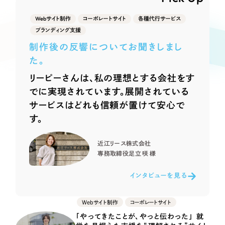
Webサイト制作
選ばれる理由
Webサイト制作
コーポレートサイト
各種代行サービス
コーポレートサイト制作
ブランディング支援
採用サイト制作
サービス
制作後の反響についてお聞きしまし
ECサイト制作
た。
Service
ブランドサイト制作
リーピーさんは、私の理想とする会社をす
サービス紹介
ブランディング支援
でに実現されています。展開されている
サービスはどれも信頼が置けて安心で
一過性の広告に頼らず、
「仕組み」と「ノウハウ」
制作実績
す。
を残す資産型DX支援をご提供します
すべて
（624件）
近江リース株式会社
コーポレート・企業サイト
（278件）
専務取締役
足立 咲 様
ブランドサイト・サービスサイト
（85件）
インタビューを見る
求人・採用サイト
（61件）
ECサイト（オンラインショップ）
（43件）
Webサイト制作
コーポレートサイト
ポータルサイト・メディアサイト
（39件）
「やってきたことが、やっと伝わった」 就