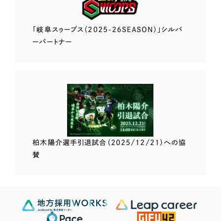
「岐阜スゥープス
（2025-26SEASON）」
シルバ
ーパートナー
柏木陽介選手
引退試合（2025/12/21）
への協
賛