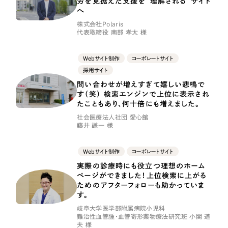
労を見据えた支援を“理解される”サイト
LP（ランディングページ）
（28件）
マーケティングDX支援
へ
キャンペーン・プロモーションサイト
（12件）
株式会社Polaris
代表取締役 南部 孝太 様
Webサイト制作
ブランディング（ロゴ・印刷物）
（90件）
その他
（1件）
コーポレートサイト制作
Webサイト制作
コーポレートサイト
採用サイト
オプションサービス
採用サイト制作
問い合わせが増えすぎて嬉しい悲鳴で
お客様インタビュー
す（笑） 検索エンジンで上位に表示され
ECサイト制作
たこともあり、何十倍にも増えました。
社会医療法人社団 愛心館
Outsourcing
ブランドサイト制作
藤井 謙一 様
?
よくある質問
アウトソーシング（代行支援）
Webサイト制作
コーポレートサイト
実際の診療時にも役立つ理想のホーム
リープ・プロジェクト
ページができました！上位検索に上がる
「反響強化」を目的としたマーケティング代行
リープ・プロジェクト
ためのアフターフォローも助かっていま
／
マーケティング代行
す。
リープ・リクルーティング
SEO対策によるアクセス獲得、反響獲得などの"Webマーケティング"から、
ライン領域のマーケティングまでまるっと代行
岐阜大学医学部附属病院小児科
「採用強化」を目的とした採用業務代行
難治性血管腫・血管寄形薬物療法研究班 小関 道
夫 様