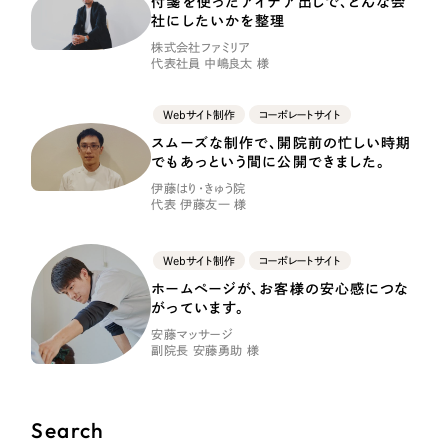
ポータルサイト・メディアサイト
付箋を使ったアイデア出しで、どんな会
（39件）
社にしたいかを整理
LP（ランディングページ）
（28件）
株式会社ファミリア
代表社員 中嶋良太 様
キャンペーン・プロモーションサイト
（12件）
ブランディング（ロゴ・印刷物）
（90件）
Webサイト制作
コーポレートサイト
その他
（1件）
スムーズな制作で、開院前の忙しい時期
でもあっという間に公開できました。
伊藤はり・きゅう院
お客様インタビュー
代表 伊藤友一 様
Webサイト制作
コーポレートサイト
ホームページが、お客様の安心感につな
がっています。
安藤マッサージ
副院長 安藤勇助 様
Search