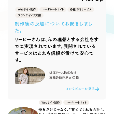
Webサイト制作
選ばれる理由
Webサイト制作
コーポレートサイト
各種代行サービス
コーポレートサイト制作
ブランディング支援
採用サイト制作
サービス
制作後の反響についてお聞きしまし
ECサイト制作
た。
Service
ブランドサイト制作
リーピーさんは、私の理想とする会社をす
サービス紹介
ブランディング支援
でに実現されています。展開されている
サービスはどれも信頼が置けて安心で
一過性の広告に頼らず、
「仕組み」と「ノウハウ」
制作実績
す。
を残す資産型DX支援をご提供します
すべて
（624件）
近江リース株式会社
コーポレート・企業サイト
（278件）
専務取締役
足立 咲 様
ブランドサイト・サービスサイト
（85件）
インタビューを見る
求人・採用サイト
（61件）
ECサイト（オンラインショップ）
（43件）
Webサイト制作
コーポレートサイト
ポータルサイト・メディアサイト
（39件）
作るだけじゃなく、"育ててくれる会社"。