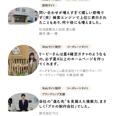
ポータルサイト・メディアサイト
（39件）
採用サイト
LP（ランディングページ）
（28件）
問い合わせが増えすぎて嬉しい悲鳴で
キャンペーン・プロモーションサイト
す（笑） 検索エンジンで上位に表示され
（12件）
たこともあり、何十倍にも増えました。
ブランディング（ロゴ・印刷物）
（90件）
社会医療法人社団 愛心館
藤井 謙一 様
その他
（1件）
Webサイト制作
コーポレートサイト
お客様インタビュー
リーピーさんは星4確定ガチャのようなも
の。必ず星4以上のホームページを作っ
てくれます。
カンダまちおこし株式会社（十六銀行グループ）
マーケティング担当 大東加奈 様
Webサイト制作
コーポレートサイト
ブランディング支援
会社の”進む先”を見据えた提案力、まさ
しく「プロの制作会社」でした。
株式会社TKS