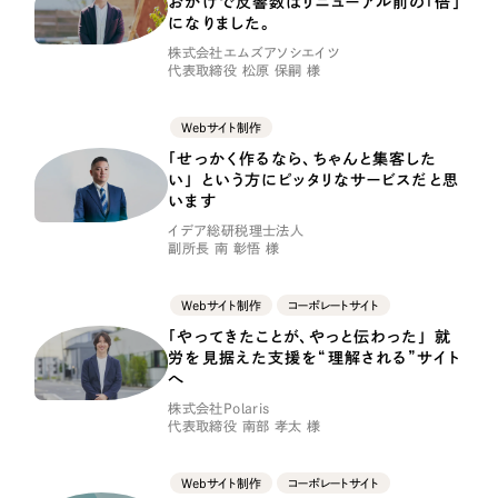
おかげで反響数はリニューアル前の「倍」
LP（ランディングページ）
（28件）
マーケティングDX支援
になりました。
キャンペーン・プロモーションサイト
（12件）
株式会社エムズアソシエイツ
代表取締役 松原 保嗣 様
Webサイト制作
ブランディング（ロゴ・印刷物）
（90件）
その他
（1件）
コーポレートサイト制作
Webサイト制作
「せっかく作るなら、ちゃんと集客した
オプションサービス
採用サイト制作
い」 という方にピッタリなサービスだと思
います
お客様インタビュー
ECサイト制作
イデア総研税理士法人
副所長 南 彰悟 様
Outsourcing
ブランドサイト制作
Webサイト制作
コーポレートサイト
?
よくある質問
アウトソーシング（代行支援）
「やってきたことが、やっと伝わった」 就
労を見据えた支援を“理解される”サイト
リープ・プロジェクト
へ
「反響強化」を目的としたマーケティング代行
リープ・プロジェクト
／
マーケティング代行
株式会社Polaris
代表取締役 南部 孝太 様
リープ・リクルーティング
SEO対策によるアクセス獲得、反響獲得などの"Webマーケティング"から、
ライン領域のマーケティングまでまるっと代行
「採用強化」を目的とした採用業務代行
Webサイト制作
コーポレートサイト