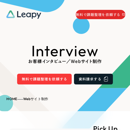
058-215-0066
無料で課題整理を依頼する
24時間受付
無料で課題整理を依頼する
Interview
資料請求
する
資料請求する
お客様インタビュー／Webサイト制作
無料で課題整理を依頼
する
Company
無料で課題整理を依頼する
資料請求する
会社情報
採用情報
HOME
Webサイト制作
Web Produce
お役立ち情報
リーピーが選ばれる理由
会社概要
Pick Up