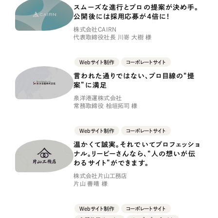
採用DX支援
その他のサービス
スムーズな進行とプロの提案が決め手。
公開後には採用応募が4倍に！
リープ・リクルーティング
／
採用業務代行
株式会社CAIRN
プライバシーポリシー
情報セキュリティ方針
求人票作成・面接など各種業務代行、採用の仕組み作り支援
代表取締役社長 川嵜 大樹 様
AI倫理ポリシー
クッキーポリシー
サイトマップ
リープ・キャリア
／
人材紹介サービス
ウェブアクセシビリティ方針
Webサイト制作
コーポレートサイト
完全成功報酬型のスカウト型ハイクラス人材紹介（岐阜・愛知）
言われた通りではない、プロ目線の“提
案”に満足
カイゼンDX支援
泉洋港運株式会社
常務取締役 桧垣拓司 様
Pace
／
クラウド型工数管理ツール
日報ツールで案件ごとの営業利益をリアルタイムに可視化
Webサイト制作
コーポレートサイト
温かくて誠実。それでいてプロフェッショ
制作実績
ナル。リーピーさんなら、“人の想いが伝
わるサイト”ができます。
Works
株式会社片山工務店
片山 善晴 様
制作実績
Webサイト制作
コーポレートサイト
全国1,400社以上の支援実績の中から
実績の