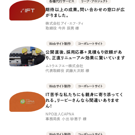
各種代行サービス
リープ・プロジェクト
一部をご紹介します
期待以上の成果。問い合わせの窓口が広
がりました。
ブックマークしたサイト
株式会社アイ・エフ・ティ
取締役 今井 辰男 様
Webサイト制作
コーポレートサイト
公開直後、採用応募＋見積もり依頼があ
り、正直リニューアル効果に驚いています
ムトウエフエー株式会社
代表取締役 武藤大次郎 様
すべて
Webサイト制作
コーポレートサイト
（624件）
IT苦手な私たちにも親身に寄り添ってく
コーポレート・企業サイト
（278件）
れる。リーピーさんなら間違いありませ
ブランドサイト・サービスサイト
ん！
（85件）
NPO法人CAPNA
求人・採用サイト
（61件）
事務局長 小出 砂恵子 様
ECサイト（オンラインショップ）
（43件）
Webサイト制作
コーポレートサイト