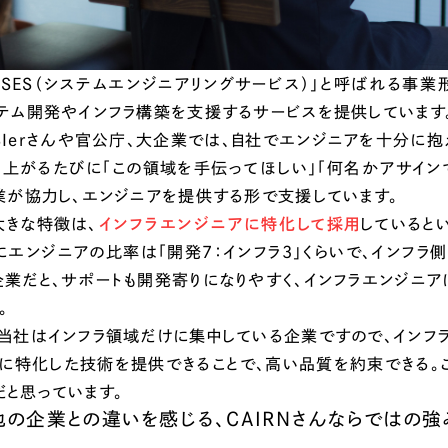
「SES（システムエンジニアリングサービス）」と呼ばれる事
ステム開発やインフラ構築を支援するサービスを提供しています
SIerさんや官公庁、大企業では、自社でエンジニアを十分に抱
ち上がるたびに「この領域を手伝ってほしい」「何名かアサイン
企業が協力し、エンジニアを提供する形で支援しています。
大きな特徴は、
インフラエンジニアに特化して採用
していると
にエンジニアの比率は「開発7：インフラ3」くらいで、インフラ
企業だと、サポートも開発寄りになりやすく、インフラエンジニ
。
、当社はインフラ領域だけに集中している企業ですので、インフ
ラに特化した技術を提供できることで、高い品質を約束できる。
だと思っています。
他の企業との違いを感じる、CAIRNさんならではの強