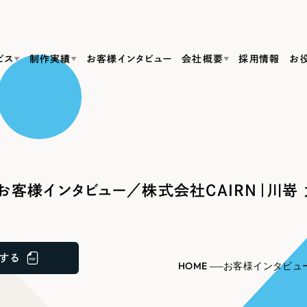
ビス
制作実績
お客様インタビュー
会社概要
採用情報
お
Web Produ
すべて
（624件）
コーポレート・企業サイト
（278件）
リーピーがわかる資料３点セット
bサイト制作
ブランドサイト・サービスサイト
リーピーが選ばれる理由
（85件）
リーピーのWebサイト制作・会社概要・サービスがわかる
会社概要
お客様インタビュー／株式会社CAIRN｜川嵜 
の中か
ご紹介し
求人・採用サイト
お役立ち資料
（61件）
Webサイト制作
ポレートサイト制作
採用サイト制作
代表挨拶
SDG
すぐに使える資料をダウンロード
ECサイト（オンラインショップ）
（43件）
コーポレートサイト制作
サイト制作
ブランドサイト制作
ポータルサイト・メディアサイト
メディア掲載・取材依頼
新着情
（39件）
する
採用サイト制作
HOME
お客様インタビュ
LP（ランディングページ）
（28件）
よくある質問
ト
ECサイト制作
リーピーブログ
採用情報
キャンペーン・プロモーションサイト
（1
ブランドサイト制作
Webデザイン・Webマーケティングに関する情報を発信