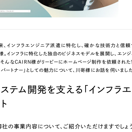
広報ブログ
メルマガアーカイブ
来、インフラエンジニア派遣に特化し、確かな技術力と信
RN様。インフラに特化した独自のビジネスモデルを展開し、エン
、そんなCAIRN様がリーピーにホームページ制作を依頼された
プライバシーポリシー
情報セキュ
るパートナー」としての魅力について、川嵜様にお話を伺いました
クッキーポリシー
サイトマップ
システム開発を支える「インフラエ
客様も歓迎。
セプトの策定からお任
ト
化するサイト構成、デザ
御社の事業内容について、ご紹介いただけますでしょ