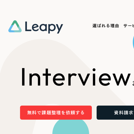
選ばれる理由
サー
Service
Works
Company
Useful
Interview
サービス紹介
制作実績
会社概要
お役立ち情報
We
一過性の広告に頼らず、
全国1,400社以上の支援実績
可能性をひらくデザインで
リーピーによるお役立ち情報を
コー
「仕組み」と「ノウハウ」を残す資産型DX
ら
しあわせな毎日をつくる
ます
支援をご提供します
実績の一部をご紹介します
EC
無料で課題整理を依頼する
資料請求
?
ブックマークしたサイ