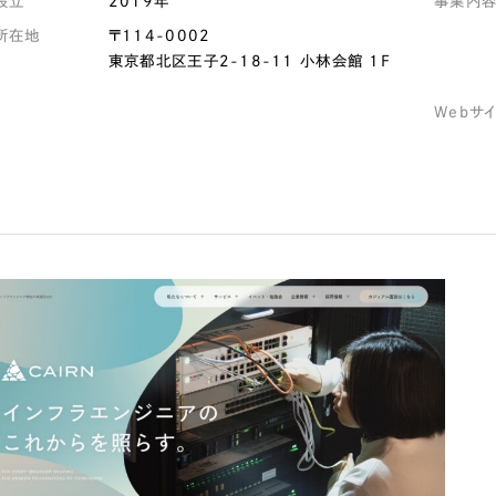
設立
2019年
事業内
所在地
〒114-0002
Company
東京都北区王子2-18-11 小林会館 1F
Webサ
会社情報
会社概要
代表挨拶
SDGsに向けた取り組み
メディア掲載と取材依頼
新着情報
採用情報
ブログ
リーピーブログ
代表ブログ