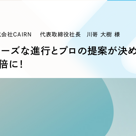
ブランディング（ロゴ・印刷物）
ブランディング支援
・プロジェクト
広報ブログ
（90件）
／
マーケティング代行
リーピーの取り組みに関するお知らせ・イベントの様子を
策によるアクセス獲得、反響獲得などの"Webマーケティン
その他
（1件）
オプションサービス
代表ブログ
などのオフライン領域のマーケティングまでまるっと代行
代表川口が経営・Web戦略・地方創生に関する情報を発
式会社CAIRN 代表取締役社長 川嵜 大樹 様
お客様インタビュー
メールマガジンアーカイブ
ムーズな進行とプロの提案が決
過去に配信したメールマガジンのアーカイブ
制作実績
倍に！
すべて
（624件）
コーポレート・企業サイト
（278件
ブランドサイト・サービスサイト
（
求人・採用サイト
（61件）
ECサイト（オンラインショップ）
（
ポータルサイト・メディアサイト
（
LP（ランディングページ）
（28件）