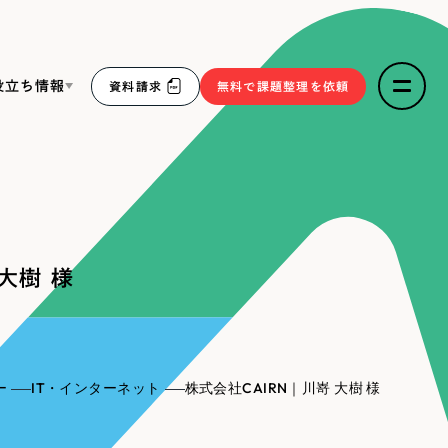
役立ち情報
資料請求
無料で課題整理を依頼
ce
リープ・リクルーティング
／
採用業務代行
求人票作成・面接など各種業務代行、採用の仕組み作り支
３点セット
援
大樹 様
リープ・キャリア
／
人材紹介サービス
sへの取り組み
完全成功報酬型のスカウト型ハイクラス人材紹介（岐阜・愛
知）
報
ー
IT・インターネット
株式会社CAIRN｜川嵜 大樹 様
2件）