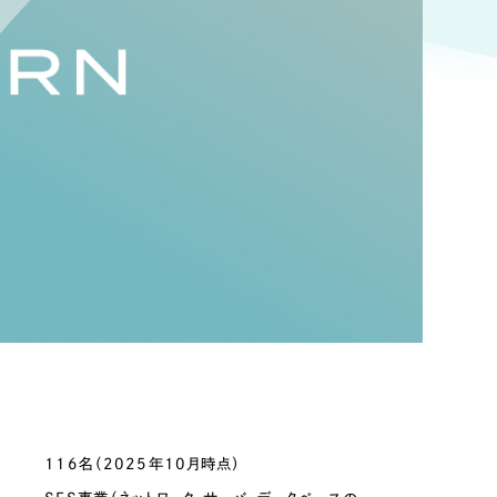
ト
（12件）
90件）
g
）
ケティング代行
業務代行
数
116名（2025年10月時点）