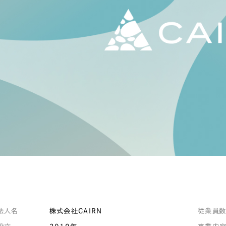
キャンペーン・プロモーションサイ
ブランディング（ロゴ・印刷物）
（
その他
（1件）
Outsourcin
アウトソーシング（代行支援
リープ・プロジェクト
「反響強化」を目的としたマー
リープ・リクルーティング
「採用強化」を目的とした採用
その他のサービス
法人名
株式会社CAIRN
従業員