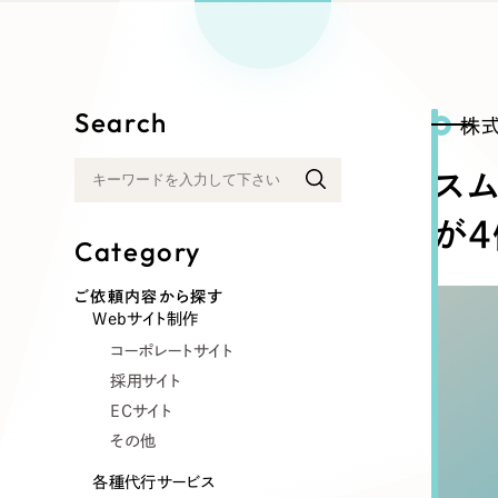
リープ
SEO対
グ"から、
広報支援
Search
株
ス
が4
Category
ご依頼内容から探す
Webサイト制作
コーポレートサイト
採用サイト
ECサイト
その他
各種代行サービス