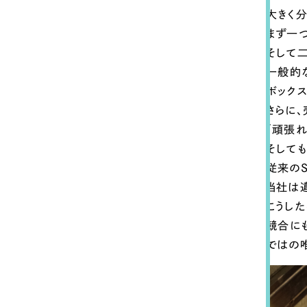
大きく
まず一
そして二
一般的
ボック
さらに
「頑張
そして
従来の
当社は
こうした
競合に
ではの