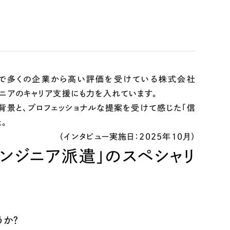
頼で多くの企業から高い評価を受けている株式会社
ジニアのキャリア支援にも力を入れています。
背景と、プロフェッショナルな提案を受けて感じた「信
リティ方針
AI倫理ポリシー
。
ウェブアクセシビリティ方針
（インタビュー実施日：2025年10月）
ンジニア派遣」のスペシャリ
うか？