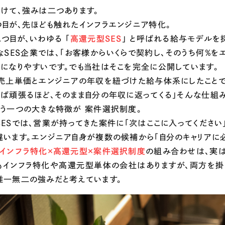
分けて、強みは二つあります。
つ目が、先ほども触れたインフラエンジニア特化。
つ目が、いわゆる 「
高還元型SES
」 と呼ばれる給与モデルを
なSES企業では、「お客様からいくらで契約し、そのうち何％を
スになりやすいです。でも当社はそこを完全に公開しています。
、売上単価とエンジニアの年収を紐づけた給与体系にしたことで
れば頑張るほど、そのまま自分の年収に返ってくる」そんな仕組み
もう一つの大きな特徴が 案件選択制度。
SESでは、営業が持ってきた案件に「次はここに入ってください
違います。エンジニア自身が複数の候補から「自分のキャリアに
インフラ特化×高還元型×案件選択制度
の組み合わせは、実
もインフラ特化や高還元型単体の会社はありますが、両方を掛け
唯一無二の強みだと考えています。