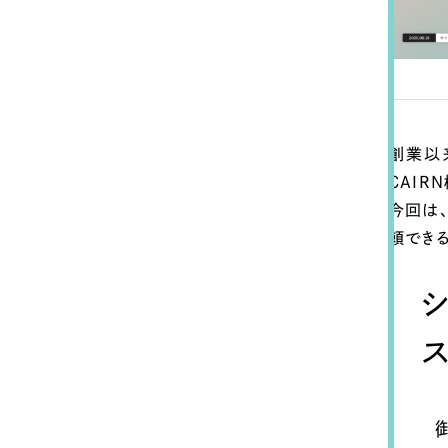
創業以
CAI
今回は
Contact Us
頼でき
初めてのサイト制作で何をすればいいかお困りのお
現状の課題抽出やサイトの目的の整理、サイトコン
ス
せください。もちろん、Web集客の戦略設計を具現
イン、機能面までご提案します。