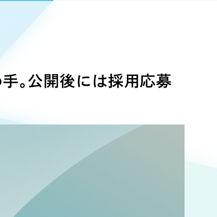
Pace
／
クラウド型工数管理ツール
日報ツールで案件ごとの営業利益をリアルタイムに可視化
発信
信
め手。公開後には採用応募
）
85件）
43件）
39件）