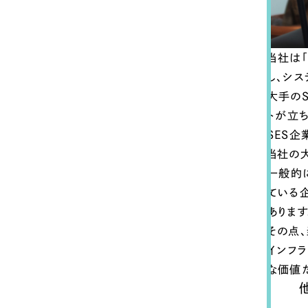
当社は
し、シ
大手の
トが立
SES
当社の
一般的
ている
あります
その点
インフ
な価値