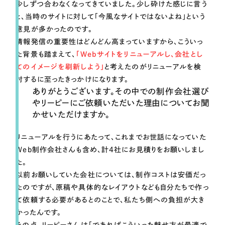
少しずつ合わなくなってきていました。少し砕けた感じに言う
と、当時のサイトに対して「今風なサイトではないよね」という
意見が多かったのです。
情報発信の重要性はどんどん高まっていますから、こういっ
た背景も踏まえて、
「Webサイトをリニューアルし、会社とし
てのイメージを刷新しよう」
と考えたのがリニューアルを検
討するに至ったきっかけになります。
ありがとうございます。その中での制作会社選び
やリーピーにご依頼いただいた理由についてお聞
かせいただけますか。
リニューアルを行うにあたって、これまでお世話になっていた
Web制作会社さんも含め、計4社にお見積りをお願いしまし
た。
以前お願いしていた会社については、制作コストは安価だっ
たのですが、原稿や具体的なレイアウトなども自分たちで作っ
て依頼する必要があるとのことで、私たち側への負担が大き
かったんです。
その点、リーピーさんは「であればこういった魅せ方が最適で