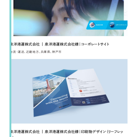
採用DX支援
その他のサービス
リープ・リクルーティング
／
採用業務代行
プライバシーポリシー
情報セキュリティ方針
求人票作成・面接など各種業務代行、採用の仕組み作り支援
AI倫理ポリシー
クッキーポリシー
サイトマップ
リープ・キャリア
／
人材紹介サービス
ウェブアクセシビリティ方針
完全成功報酬型のスカウト型ハイクラス人材紹介（岐阜・愛知）
泉洋港運株式会社 | 泉洋港運株式会社様｜コーポレートサイト
物流・運送
近畿地方
兵庫県
神戸市
カイゼンDX支援
Pace
／
クラウド型工数管理ツール
日報ツールで案件ごとの営業利益をリアルタイムに可視化
制作実績
Works
制作実績
泉洋港運株式会社 | 泉洋港運株式会社様｜印刷物デザイン（リーフレッ
全国1,400社以上の支援実績の中から
実績の