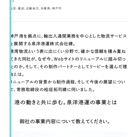
ト）
一部をご紹介します
物流・運送
近畿地方
兵庫県
神戸市
ブックマークしたサイト
神戸港を拠点に、輸出入通関業務を中心とした物流サービス
を展開する泉洋港運株式会社様。
港湾物流という表に出にくい分野で、確かな信頼を積み重ね
てきた同社が、なぜ今、Webサイトのリニューアルに踏み切っ
たのか。そして、その制作パートナーとしてリーピーを選んだ理
由とは。
リニューアルの背景から制作過程、そして今後の展望につい
すべて
（624件）
て、常務取締役の桧垣拓司様に伺いました。
コーポレート・企業サイト
（278件）
港の動きと共に歩む。泉洋港運の事業とは
ブランドサイト・サービスサイト
（85件）
求人・採用サイト
（61件）
御社の事業内容について教えてください。
ECサイト（オンラインショップ）
（43件）