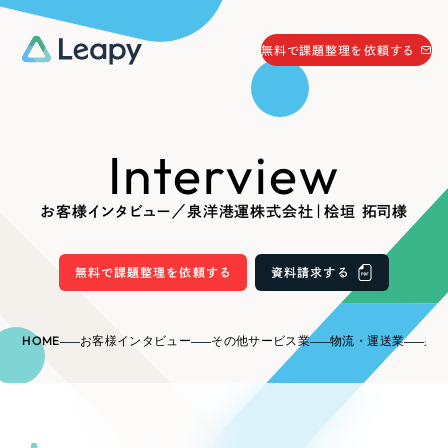
058-215-0066
無料で課題整理を依頼する
24時間受付
無料で課題整理を依頼する
Interview
資料請求
する
資料請求する
お客様インタビュー／泉洋港運株式会社｜桧垣 拓司様
無料で課題整理を依頼
する
Company
無料で課題整理を依頼する
資料請求する
会社情報
採用情報
HOME
お客様インタビュー
その他サービス業
物流・運送業
泉洋
Web Produce
お役立ち情報
リーピーが選ばれる理由
会社概要