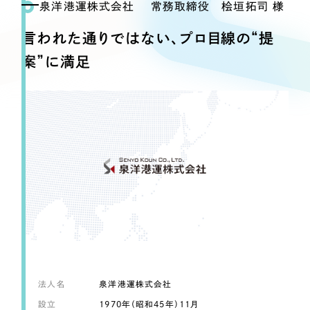
Webサイト制作
泉洋港運株式会社 常務取締役 桧垣拓司 様
選ばれる理由
コーポレートサイト制作
言われた通りではない、プロ目線の“提
採用サイト制作
サービス
案”に満足
ECサイト制作
Service
ブランドサイト制作
サービス紹介
ブランディング支援
一過性の広告に頼らず、
「仕組み」と「ノウハウ」
制作実績
を残す資産型DX支援をご提供します
すべて
（624件）
コーポレート・企業サイト
（278件）
ブランドサイト・サービスサイト
（85件）
求人・採用サイト
（61件）
ECサイト（オンラインショップ）
（43件）
法人名
泉洋港運株式会社
ポータルサイト・メディアサイト
（39件）
設立
1970年（昭和45年）11月