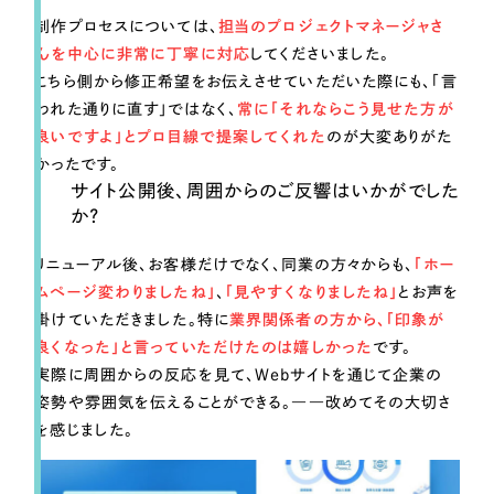
制作プロセスについては、
担当のプロジェクトマネージャさ
んを中心に非常に丁寧に対応
してくださいました。
こちら側から修正希望をお伝えさせていただいた際にも、「言
われた通りに直す」ではなく、
常に「それならこう見せた方が
良いですよ」とプロ目線で提案してくれた
のが大変ありがた
かったです。
サイト公開後、周囲からのご反響はいかがでした
か？
リニューアル後、お客様だけでなく、同業の方々からも、
「ホー
ムページ変わりましたね」
、
「見やすくなりましたね」
とお声を
掛けていただきました。特に
業界関係者の方から、「印象が
良くなった」と言っていただけたのは嬉しかった
です。
実際に周囲からの反応を見て、Webサイトを通じて企業の
姿勢や雰囲気を伝えることができる。――改めてその大切さ
を感じました。