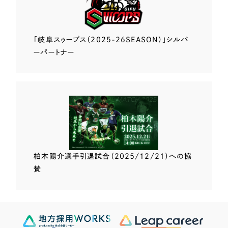
「岐阜スゥープス
（2025-26SEASON）」
シルバ
ーパートナー
柏木陽介選手
引退試合（2025/12/21）
への協
賛