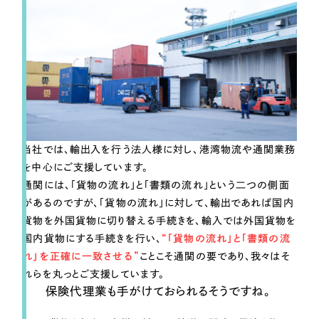
ポータルサイト・メディアサイト
（39件）
LP（ランディングページ）
（28件）
キャンペーン・プロモーションサイト
（12件）
ブランディング（ロゴ・印刷物）
（90件）
その他
（1件）
お客様インタビュー
当社では、輸出入を行う法人様に対し、港湾物流や通関業務
を中心にご支援しています。
通関には、「貨物の流れ」と「書類の流れ」という二つの側面
があるのですが、「貨物の流れ」に対して、輸出であれば国内
貨物を外国貨物に切り替える手続きを、輸入では外国貨物を
国内貨物にする手続きを行い、
“「貨物の流れ」と「書類の流
れ」を正確に一致させる”
ことこそ通関の要であり、我々はそ
れらを丸っとご支援しています。
保険代理業も手がけておられるそうですね。