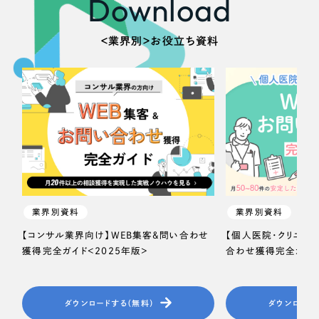
Download
＜業界別＞お役立ち資料
業界別資料
業界別資料
【コンサル業界向け】WEB集客＆問い合わせ
【個人医院・クリニッ
獲得完全ガイド＜2025年版＞
合わせ獲得完全ガイド
ダウンロードする（無料）
ダウンロード