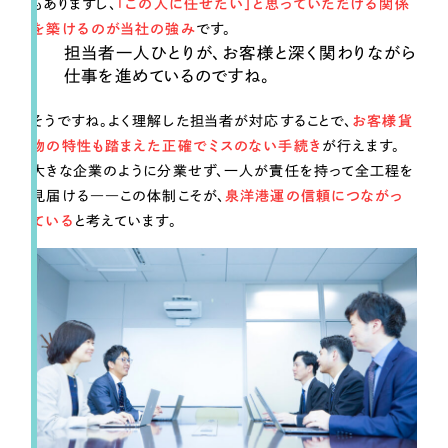
もありますし、
「この人に任せたい」と思っていただける関係
を築けるのが当社の強み
です。
担当者一人ひとりが、お客様と深く関わりながら
仕事を進めているのですね。
そうですね。よく理解した担当者が対応することで、
お客様貨
物の特性も踏まえた正確でミスのない手続き
が行えます。
大きな企業のように分業せず、一人が責任を持って全工程を
見届ける――この体制こそが、
泉洋港運の信頼につながっ
ている
と考えています。