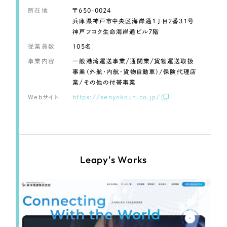
LP（ランディングページ）
（28件）
マーケティングDX支援
所在地
〒650-0024
キャンペーン・プロモーションサイト
（12件）
兵庫県神戸市中央区海岸通1丁目2番31号
神戸フコク生命海岸通ビル7階
Webサイト制作
ブランディング（ロゴ・印刷物）
（90件）
従業員数
105名
その他
（1件）
コーポレートサイト制作
事業内容
一般港湾運送事業/通関業/貨物運送取扱
事業（外航・内航・貨物自動車）/保険代理店
オプションサービス
採用サイト制作
業/その他の付帯事業
お客様インタビュー
Webサイト
https://senyokoun.co.jp/
ECサイト制作
Outsourcing
ブランドサイト制作
?
よくある質問
アウトソーシング（代行支援）
Leapy's Works
リープ・プロジェクト
「反響強化」を目的としたマーケティング代行
リープ・プロジェクト
／
マーケティング代行
リープ・リクルーティング
SEO対策によるアクセス獲得、反響獲得などの"Webマーケティング"から、
ライン領域のマーケティングまでまるっと代行
「採用強化」を目的とした採用業務代行