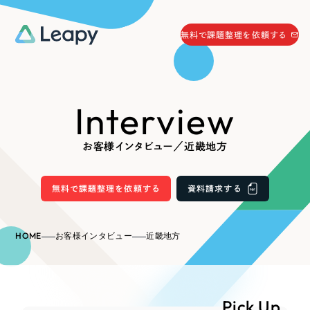
058-215-0066
無料で課題整理を依頼する
24時間受付
無料で課題整理を依頼する
Interview
資料請求
する
資料請求する
お客様インタビュー／近畿地方
無料で課題整理を依頼
する
Company
無料で課題整理を依頼する
資料請求する
会社情報
採用情報
HOME
お客様インタビュー
近畿地方
Web Produce
お役立ち情報
リーピーが選ばれる理由
会社概要
Pick Up