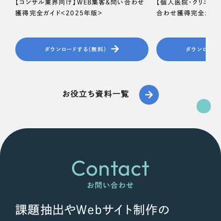
ポータルサイト・メディアサイト
【コンサル業界向け】WEB集客＆問い合わせ
【個人医院・クリニッ
（39件）
獲得完全ガイド＜2025年版＞
合わせ獲得完全ガイド
LP（ランディングページ）
（28件）
キャンペーン・プロモーションサイト
（12件）
ブランディング（ロゴ・印刷物）
ダウンロードする（無料）
ダウンロード
（90件）
その他
（1件）
お役立ち資料一覧
お客様インタビュー
Contact
お問い合わせ
課題抽出やWebサイト制作の