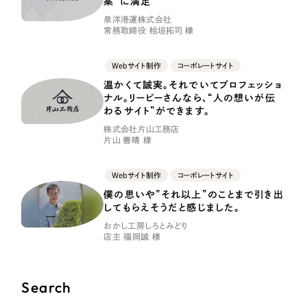
案”に満足
LP（ランディングページ）
（28件）
マーケティングDX支援
泉洋港運株式会社
キャンペーン・プロモーションサイト
（12件）
常務取締役 桧垣拓司 様
Webサイト制作
ブランディング（ロゴ・印刷物）
（90件）
Webサイト制作
コーポレートサイト
その他
（1件）
コーポレートサイト制作
温かくて誠実。それでいてプロフェッショ
ナル。リーピーさんなら、“人の想いが伝
オプションサービス
採用サイト制作
わるサイト”ができます。
お客様インタビュー
株式会社片山工務店
ECサイト制作
片山 善晴 様
Outsourcing
ブランドサイト制作
Webサイト制作
コーポレートサイト
僕の思いや”それ以上”のことまで引き出
?
よくある質問
アウトソーシング（代行支援）
してもらえそうだと感じました。
リープ・プロジェクト
おかし工房しろとみどり
店主 福岡誠 様
「反響強化」を目的としたマーケティング代行
リープ・プロジェクト
／
マーケティング代行
リープ・リクルーティング
SEO対策によるアクセス獲得、反響獲得などの"Webマーケティング"から、
ライン領域のマーケティングまでまるっと代行
Search
「採用強化」を目的とした採用業務代行