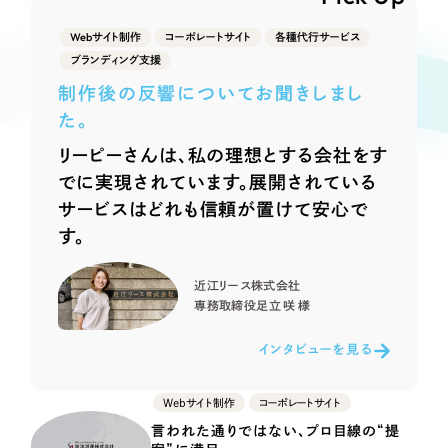
Webサイト制作
選ばれる理由
Webサイト制作
コーポレートサイト
各種代行サービス
コーポレートサイト制作
ブランディング支援
採用サイト制作
サービス
制作後の反響についてお聞きしまし
ECサイト制作
た。
Service
ブランドサイト制作
リーピーさんは、私の理想とする会社をす
サービス紹介
ブランディング支援
でに実現されています。展開されている
サービスはどれも信頼が置けて安心で
一過性の広告に頼らず、
「仕組み」と「ノウハウ」
制作実績
す。
を残す資産型DX支援をご提供します
すべて
（624件）
近江リース株式会社
コーポレート・企業サイト
（278件）
専務取締役
足立 咲 様
ブランドサイト・サービスサイト
（85件）
インタビューを見る
求人・採用サイト
（61件）
ECサイト（オンラインショップ）
（43件）
Webサイト制作
コーポレートサイト
ポータルサイト・メディアサイト
（39件）
言われた通りではない、プロ目線の“提