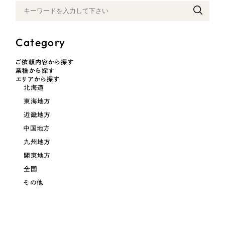
採用DX支援
その他のサービス
リープ・リクルーティング
／
採用業務代行
プライバシーポリシー
情報セキュリティ方針
求人票作成・面接など各種業務代行、採用の仕組み作り支援
Category
AI倫理ポリシー
クッキーポリシー
サイトマップ
リープ・キャリア
／
人材紹介サービス
ご依頼内容から探す
ウェブアクセシビリティ方針
完全成功報酬型のスカウト型ハイクラス人材紹介（岐阜・愛知）
業種から探す
エリアから探す
北海道
カイゼンDX支援
東海地方
Pace
／
クラウド型工数管理ツール
近畿地方
日報ツールで案件ごとの営業利益をリアルタイムに可視化
中国地方
九州地方
制作実績
関東地方
全国
Works
その他
制作実績
全国1,400社以上の支援実績の中から
実績の