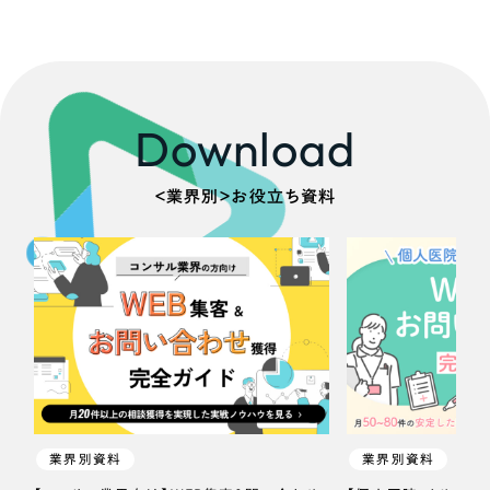
一部をご紹介します
ブックマークしたサイト
Download
＜業界別＞お役立ち資料
すべて
（624件）
コーポレート・企業サイト
（278件）
ブランドサイト・サービスサイト
（85件）
求人・採用サイト
（61件）
ECサイト（オンラインショップ）
（43件）
業界別資料
業界別資料