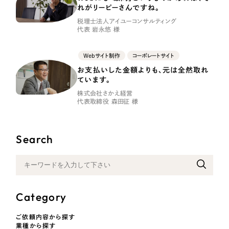
採用DX支援
その他のサービス
れがリーピーさんですね。
税理士法人アイユーコンサルティング
リープ・リクルーティング
／
採用業務代行
代表 岩永悠 様
プライバシーポリシー
情報セキュリティ方針
求人票作成・面接など各種業務代行、採用の仕組み作り支援
AI倫理ポリシー
クッキーポリシー
サイトマップ
リープ・キャリア
／
人材紹介サービス
Webサイト制作
コーポレートサイト
ウェブアクセシビリティ方針
完全成功報酬型のスカウト型ハイクラス人材紹介（岐阜・愛知）
お支払いした金額よりも、元は全然取れ
ています。
カイゼンDX支援
株式会社さかえ経営
代表取締役 森田征 様
Pace
／
クラウド型工数管理ツール
日報ツールで案件ごとの営業利益をリアルタイムに可視化
Search
制作実績
Works
Category
制作実績
ご依頼内容から探す
全国1,400社以上の支援実績の中から
実績の
業種から探す