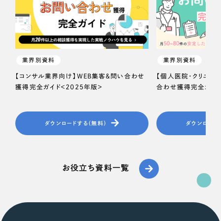
業界別資料
業界別資料
【コンサル業界向け】WEB集客＆問い合わせ
【個人医院・クリニッ
獲得完全ガイド＜2025年版＞
合わせ獲得完全ガイド
ダウンロードする（無料）
ダウンロード
お役立ち資料一覧