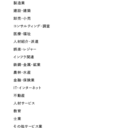
製造業
一部をご紹介します
建設・建築
卸売・小売
ブックマークしたサイト
コンサルティング・調査
医療・福祉
人材紹介・派遣
娯楽・レジャー
インフラ関連
鉄鋼・金属・鉱業
農林・水産
金融・保険業
すべて
（624件）
IT・インターネット
コーポレート・企業サイト
（278件）
不動産
ブランドサイト・サービスサイト
（85件）
人材サービス
求人・採用サイト
（61件）
教育
士業
ECサイト（オンラインショップ）
（43件）
その他サービス業