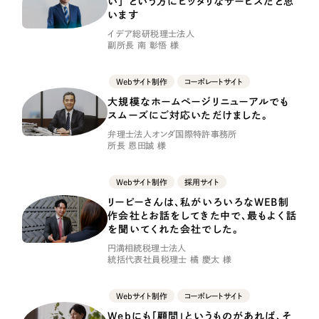
い」 という方にピッタリなサービスだと思
LP（ランディングページ）
（28件）
マーケティングDX支援
います
キャンペーン・プロモーションサイト
（12件）
イデア総研税理士法人
副所長 南 彰悟 様
Webサイト制作
ブランディング（ロゴ・印刷物）
（90件）
その他
（1件）
コーポレートサイト制作
Webサイト制作
コーポレートサイト
大規模なホームページリニューアルでも
オプションサービス
採用サイト制作
スムーズにご対応いただけました。
お客様インタビュー
弁理士法人オンダ国際特許事務所
ECサイト制作
所長 恩田誠 様
Outsourcing
ブランドサイト制作
Webサイト制作
採用サイト
リーピーさんは、私がいろいろなWEB制
?
よくある質問
アウトソーシング（代行支援）
作会社とお話をしてきた中で、最もよく話
を聞いてくれた会社でした。
リープ・プロジェクト
円満相続税理士法人
「反響強化」を目的としたマーケティング代行
リープ・プロジェクト
統括代表社員税理士 橘 慶太 様
／
マーケティング代行
リープ・リクルーティング
SEO対策によるアクセス獲得、反響獲得などの"Webマーケティング"から、
ライン領域のマーケティングまでまるっと代行
「採用強化」を目的とした採用業務代行
Webサイト制作
コーポレートサイト
Webにも「顧問」というものがあれば、そ