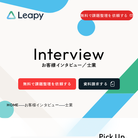
058-215-0066
無料で課題整理を依頼する
24時間受付
無料で課題整理を依頼する
Interview
資料請求
する
資料請求する
お客様インタビュー／士業
無料で課題整理を依頼
する
Company
無料で課題整理を依頼する
資料請求する
会社情報
採用情報
HOME
お客様インタビュー
士業
Web Produce
お役立ち情報
リーピーが選ばれる理由
会社概要
Pick Up