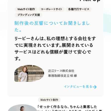
Webサイト制作
選ばれる理由
Webサイト制作
コーポレートサイト
各種代行サービス
コーポレートサイト制作
ブランディング支援
採用サイト制作
サービス
制作後の反響についてお聞きしまし
ECサイト制作
た。
Service
ブランドサイト制作
リーピーさんは、私の理想とする会社をす
サービス紹介
ブランディング支援
でに実現されています。展開されている
サービスはどれも信頼が置けて安心で
一過性の広告に頼らず、
「仕組み」と「ノウハウ」
制作実績
す。
を残す資産型DX支援をご提供します
すべて
（624件）
近江リース株式会社
コーポレート・企業サイト
（278件）
専務取締役
足立 咲 様
ブランドサイト・サービスサイト
（85件）
インタビューを見る
求人・採用サイト
（61件）
ECサイト（オンラインショップ）
（43件）
Webサイト制作
ポータルサイト・メディアサイト
（39件）
「せっかく作るなら、ちゃんと集客した