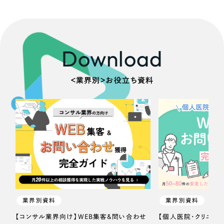
一部をご紹介します
ブックマークしたサイト
Download
＜業界別＞お役立ち資料
すべて
（624件）
コーポレート・企業サイト
（278件）
ブランドサイト・サービスサイト
（85件）
求人・採用サイト
（61件）
業界別資料
業界別資料
ECサイト（オンラインショップ）
（43件）
【コンサル業界向け】WEB集客＆問い合わせ
【個人医院・クリニッ