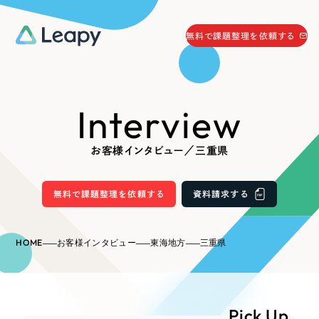
058-215-0066
無料で課題整理を依頼する
24時間受付
無料で課題整理を依頼する
Interview
資料請求
する
資料請求する
お客様インタビュー／三重県
無料で課題整理を依頼
する
Company
無料で課題整理を依頼する
資料請求する
会社情報
採用情報
HOME
お客様インタビュー
東海地方
三重県
Web Produce
お役立ち情報
リーピーが選ばれる理由
会社概要
Pick Up