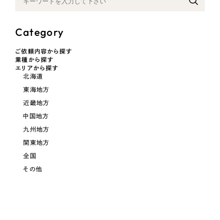
採用DX支援
その他のサービス
リープ・リクルーティング
／
採用業務代行
Category
プライバシーポリシー
情報セキュリティ方針
求人票作成・面接など各種業務代行、採用の仕組み作り支援
AI倫理ポリシー
クッキーポリシー
サイトマップ
リープ・キャリア
ご依頼内容から探す
／
人材紹介サービス
業種から探す
ウェブアクセシビリティ方針
完全成功報酬型のスカウト型ハイクラス人材紹介（岐阜・愛知）
エリアから探す
北海道
カイゼンDX支援
東海地方
近畿地方
Pace
／
クラウド型工数管理ツール
中国地方
日報ツールで案件ごとの営業利益をリアルタイムに可視化
九州地方
関東地方
制作実績
全国
その他
Works
制作実績
全国1,400社以上の支援実績の中から
実績の