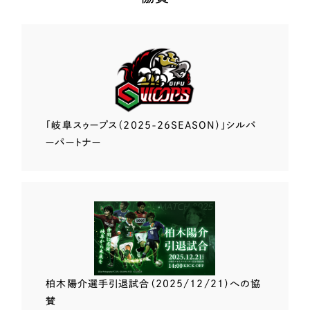
「岐阜スゥープス
（2025-26SEASON）」
シルバ
ーパートナー
柏木陽介選手
引退試合（2025/12/21）
への協
賛