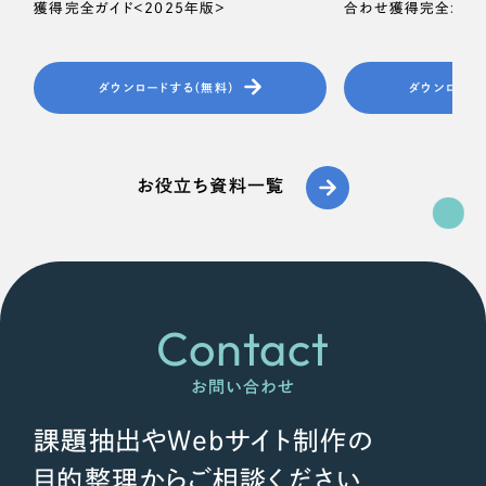
ポータルサイト・メディアサイト
（39件）
獲得完全ガイド＜2025年版＞
合わせ獲得完全ガイド
LP（ランディングページ）
（28件）
キャンペーン・プロモーションサイト
（12件）
ダウンロードする（無料）
ダウンロード
ブランディング（ロゴ・印刷物）
（90件）
その他
（1件）
お役立ち資料一覧
お客様インタビュー
Contact
お問い合わせ
課題抽出やWebサイト制作の
目的整理からご相談ください