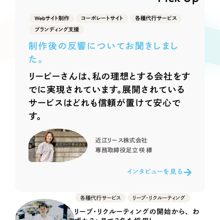
Webサイト制作
選ばれる理由
Webサイト制作
コーポレートサイト
各種代行サービス
コーポレートサイト制作
ブランディング支援
採用サイト制作
サービス
制作後の反響についてお聞きしまし
ECサイト制作
た。
Service
ブランドサイト制作
リーピーさんは、私の理想とする会社をす
サービス紹介
ブランディング支援
でに実現されています。展開されている
サービスはどれも信頼が置けて安心で
一過性の広告に頼らず、
「仕組み」と「ノウハウ」
制作実績
す。
を残す資産型DX支援をご提供します
すべて
（624件）
近江リース株式会社
コーポレート・企業サイト
（278件）
専務取締役
足立 咲 様
ブランドサイト・サービスサイト
（85件）
インタビューを見る
求人・採用サイト
（61件）
ECサイト（オンラインショップ）
（43件）
各種代行サービス
リープ・リクルーティング
ポータルサイト・メディアサイト
（39件）
リープ・リクルーティングの開始から、 わ