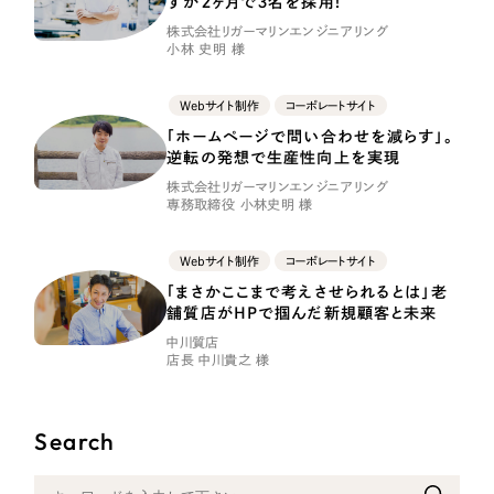
ずか２ヶ月で３名を採用！
LP（ランディングページ）
（28件）
マーケティングDX支援
株式会社リガーマリンエンジニアリング
キャンペーン・プロモーションサイト
（12件）
小林 史明 様
Webサイト制作
ブランディング（ロゴ・印刷物）
（90件）
Webサイト制作
コーポレートサイト
その他
（1件）
コーポレートサイト制作
「ホームページで問い合わせを減らす」。
逆転の発想で生産性向上を実現
オプションサービス
採用サイト制作
株式会社リガーマリンエンジニアリング
お客様インタビュー
専務取締役 小林史明 様
ECサイト制作
Webサイト制作
コーポレートサイト
Outsourcing
ブランドサイト制作
「まさかここまで考えさせられるとは」老
舗質店がHPで掴んだ新規顧客と未来
?
よくある質問
アウトソーシング（代行支援）
中川質店
店長 中川貴之 様
リープ・プロジェクト
「反響強化」を目的としたマーケティング代行
リープ・プロジェクト
／
マーケティング代行
リープ・リクルーティング
SEO対策によるアクセス獲得、反響獲得などの"Webマーケティング"から、
Search
ライン領域のマーケティングまでまるっと代行
「採用強化」を目的とした採用業務代行