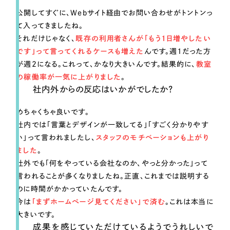
公開してすぐに、Webサイト経由でお問い合わせがトントンっ
て入ってきましたね。
それだけじゃなく、
既存の利用者さんが「もう1日増やしたい
です」って言ってくれるケースも増えた
んです。週1だった方
が週2になる。これって、かなり大きいんです。結果的に、
教室
の稼働率が一気に上がりました
。
社内外からの反応はいかがでしたか？
めちゃくちゃ良いです。
社内では「言葉とデザインが一致してる」「すごく分かりやす
い」って言われましたし、
スタッフのモチベーションも上がり
ました
。
社外でも「何をやっている会社なのか、やっと分かった」って
言われることが多くなりましたね。正直、これまでは説明する
のに時間がかかっていたんです。
今は
「まずホームページ見てください」で済む
。これは本当に
大きいです。
成果を感じていただけているようでうれしいで