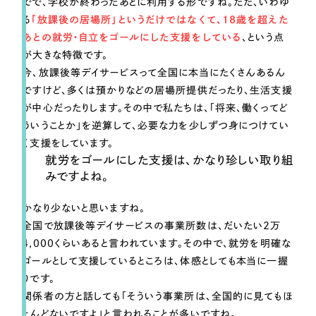
ポータルサイト・メディアサイト
でで、学校が終わったあとに利用する形ですね。ただ、いわゆ
（39件）
る
「放課後の居場所」というだけではなくて、18歳を超えた
LP（ランディングページ）
（28件）
あとの就労・自立をゴールにした支援をしている
、という点
キャンペーン・プロモーションサイト
（12件）
が大きな特徴です。
ブランディング（ロゴ・印刷物）
（90件）
今、放課後等デイサービスって全国に本当にたくさんあるん
ですけど、多くは預かりなどの居場所提供だったり、生活支援
その他
（1件）
が中心だったりします。その中で私たちは、「将来、働くってど
ういうことか」を逆算して、必要な力を少しずつ身につけてい
お客様インタビュー
く支援をしています。
就労をゴールにした支援は、かなり珍しい取り組
みですよね。
かなり少ないと思いますね。
全国で放課後等デイサービスの事業所数は、だいたい2万
4,000くらいあると言われています。その中で、就労を明確な
ゴールとして支援しているところは、体感としても本当に一握
りです。
関係者の方と話しても「そういう事業所は、全国的に見てもほ
とんどないですよ」と言われることが多いですね。