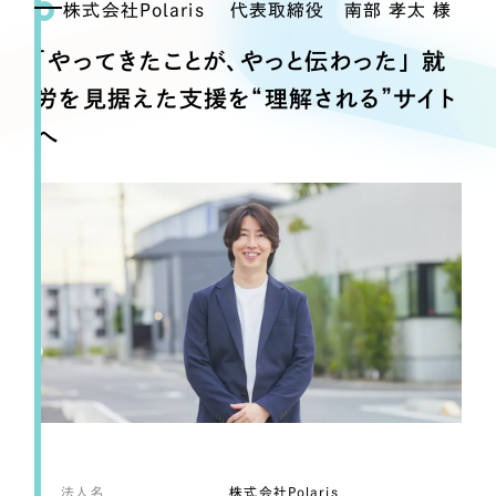
Webサイト制作
株式会社Polaris 代表取締役 南部 孝太 様
選ばれる理由
コーポレートサイト制作
「やってきたことが、やっと伝わった」 就
採用サイト制作
サービス
労を見据えた支援を“理解される”サイト
ECサイト制作
へ
Service
ブランドサイト制作
サービス紹介
ブランディング支援
一過性の広告に頼らず、
「仕組み」と「ノウハウ」
制作実績
を残す資産型DX支援をご提供します
すべて
（624件）
コーポレート・企業サイト
（278件）
ブランドサイト・サービスサイト
（85件）
求人・採用サイト
（61件）
ECサイト（オンラインショップ）
（43件）
ポータルサイト・メディアサイト
（39件）
法人名
株式会社Polaris