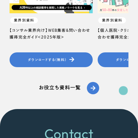
業界別資料
業界別資料
【コンサル業界向け】WEB集客＆問い合わせ
【個人医院・クリニッ
獲得完全ガイド＜2025年版＞
合わせ獲得完全ガイド
ダウンロードする（無料）
ダウンロード
お役立ち資料一覧
Contact