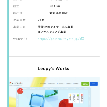
LP（ランディングページ）
（28件）
マーケティングDX支援
設立
2016年
キャンペーン・プロモーションサイト
（12件）
所在地
愛知県豊田市
Webサイト制作
ブランディング（ロゴ・印刷物）
（90件）
従業員数
21名
その他
（1件）
コーポレートサイト制作
事業内容
放課後等デイサービス事業
コンサルティング事業
オプションサービス
採用サイト制作
Webサイト
https://polaris-toyota.jp/
お客様インタビュー
ECサイト制作
Outsourcing
ブランドサイト制作
Leapy's Works
?
よくある質問
アウトソーシング（代行支援）
リープ・プロジェクト
「反響強化」を目的としたマーケティング代行
リープ・プロジェクト
／
マーケティング代行
リープ・リクルーティング
SEO対策によるアクセス獲得、反響獲得などの"Webマーケティング"から、
ライン領域のマーケティングまでまるっと代行
「採用強化」を目的とした採用業務代行