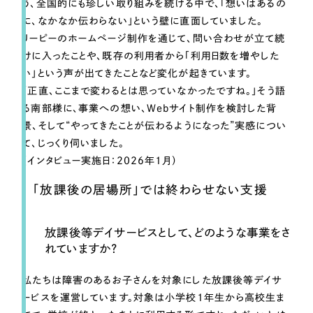
う、全国的にも珍しい取り組みを続ける中で、「想いはあるの
一部をご紹介します
に、なかなか伝わらない」という壁に直面していました。
リーピーのホームページ制作を通じて、問い合わせが立て続
ブックマークしたサイト
けに入ったことや、既存の利用者から「利用日数を増やした
い」という声が出てきたことなど変化が起きています。
「正直、ここまで変わるとは思っていなかったですね。」そう語
る南部様に、事業への想い、Webサイト制作を検討した背
景、そして“やってきたことが伝わるようになった”実感につい
て、じっくり伺いました。
（インタビュー実施日：2026年1月）
「放課後の居場所」では終わらせない支援
すべて
（624件）
コーポレート・企業サイト
（278件）
放課後等デイサービスとして、どのような事業をさ
ブランドサイト・サービスサイト
れていますか？
（85件）
求人・採用サイト
（61件）
私たちは障害のあるお子さんを対象にした放課後等デイサ
ECサイト（オンラインショップ）
（43件）
ービスを運営しています。対象は小学校1年生から高校生ま