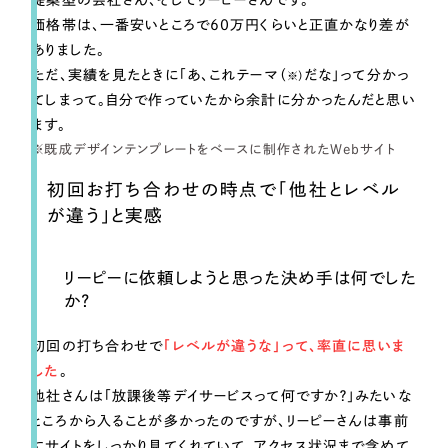
提案型の会社さん、そしてリーピーさんです。
価格帯は、一番安いところで60万円くらいと正直かなり差が
ありました。
ただ、実績を見たときに「あ、これテーマ（
だな」って分かっ
※）
てしまって。自分で作っていたから余計に分かったんだと思い
ます。
既成デザインテンプレートをベースに制作されたWebサイト
初回お打ち合わせの時点で「他社とレベル
が違う」と実感
リーピーに依頼しようと思った決め手は何でした
か？
初回の打ち合わせで
「レベルが違うな」って、率直に思いま
した
。
他社さんは「放課後等デイサービスって何ですか？」みたいな
ところから入ることが多かったのですが、リーピーさんは事前
にサイトをしっかり見てくれていて、アクセス状況まで含めて