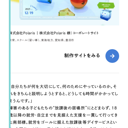
採用DX支援
その他のサービス
リープ・リクルーティング
／
採用業務代行
プライバシーポリシー
情報セキュリティ方針
求人票作成・面接など各種業務代行、採用の仕組み作り支援
AI倫理ポリシー
クッキーポリシー
サイトマップ
リープ・キャリア
／
人材紹介サービス
株式会社Polaris | 株式会社Polaris 様｜コーポレートサイト
ウェブアクセシビリティ方針
完全成功報酬型のスカウト型ハイクラス人材紹介（岐阜・愛知）
教育
スクール（習い事）
東海地方
愛知県
豊田市
カイゼンDX支援
制作サイトをみる
Pace
／
クラウド型工数管理ツール
日報ツールで案件ごとの営業利益をリアルタイムに可視化
「自分たちが何を大切にして、何のためにやっているのか。そ
制作実績
れをきちんと説明しようとすると、どうしても時間がかかってし
まうんです。」
Works
障害のある子どもたちの“放課後の居場所”にとどまらず、18
制作実績
歳以降の就労・自立までを見据えた支援を一貫して行ってき
た南部様。就労をゴールに据えた放課後等デイサービスとい
全国1,400社以上の支援実績の中から
実績の