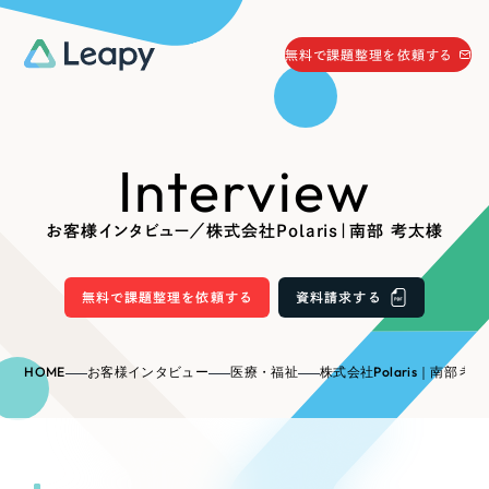
058-215-0066
無料で課題整理を依頼する
24時間受付
無料で課題整理を依頼する
Interview
資料請求
する
資料請求する
お客様インタビュー／株式会社Polaris｜南部 考太様
無料で課題整理を依頼
する
Company
無料で課題整理を依頼する
資料請求する
会社情報
採用情報
HOME
お客様インタビュー
医療・福祉
株式会社Polaris｜南部 考
Web Produce
お役立ち情報
リーピーが選ばれる理由
会社概要